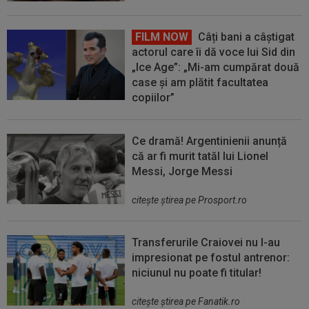
FILM NOW
Câți bani a câștigat
actorul care îi dă voce lui Sid din
„Ice Age”: „Mi-am cumpărat două
case și am plătit facultatea
copiilor”
Ce dramă! Argentinienii anunță
că ar fi murit tatăl lui Lionel
Messi, Jorge Messi
citeşte ştirea pe Prosport.ro
Transferurile Craiovei nu l-au
impresionat pe fostul antrenor:
niciunul nu poate fi titular!
citeşte ştirea pe Fanatik.ro