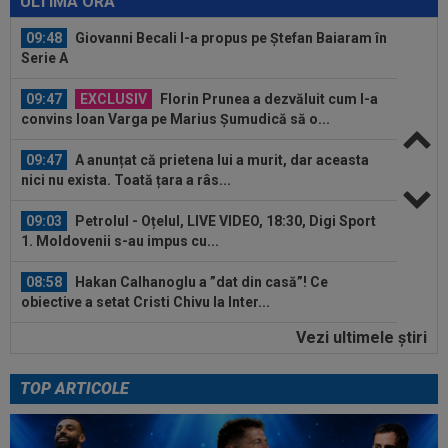
ULTIMA ORĂ
09:48
Giovanni Becali l-a propus pe Ștefan Baiaram în
Serie A
09:47
EXCLUSIV
Florin Prunea a dezvăluit cum l-a
convins Ioan Varga pe Marius Șumudică să o...
09:47
A anunțat că prietena lui a murit, dar aceasta
nici nu exista. Toată țara a râs...
09:03
Petrolul - Oțelul, LIVE VIDEO, 18:30, Digi Sport
1. Moldovenii s-au impus cu...
08:58
Hakan Calhanoglu a ”dat din casă”! Ce
obiective a setat Cristi Chivu la Inter...
Vezi ultimele ştiri
08:57
”Meciul anului”: în minutul 10, oaspeții
conduceau cu 3-0, însă abia apoi a...
TOP ARTICOLE
08:52
După 1.085 de zile! Adrian Mazilu a dat primul
gol pentru Dinamo și nu s-a...