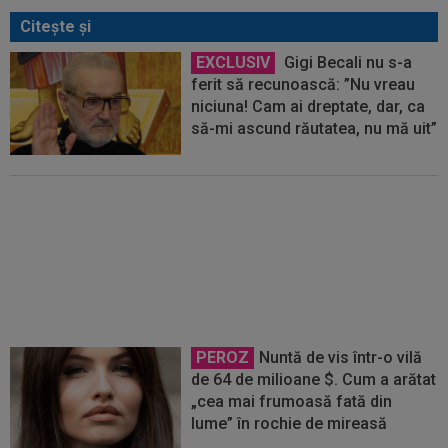
Citeşte şi
EXCLUSIV
Gigi Becali nu s-a
ferit să recunoască: ”Nu vreau
niciuna! Cam ai dreptate, dar, ca
să-mi ascund răutatea, nu mă uit”
VIDEO
Nicolae Stanciu, gol de
pus în ramă! Românul a fost erou
în China
PEROZ
Nuntă de vis într-o vilă
de 64 de milioane $. Cum a arătat
„cea mai frumoasă fată din
lume” în rochie de mireasă