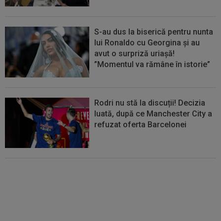
S-au dus la biserică pentru nunta
lui Ronaldo cu Georgina și au
avut o surpriză uriașă!
”Momentul va rămâne în istorie”
Rodri nu stă la discuții! Decizia
luată, după ce Manchester City a
refuzat oferta Barcelonei
Cel mai bine plătit jucător din
SuperLigă a devenit liber! Gigi
Becali spunea: ”Pregătesc o
bombă! Bani mulți”