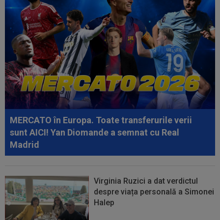
09:52
OFICIAL
A semnat: de la Cupa Mondială
2026, în SuperLiga României!
09:48
Giovanni Becali l-a propus pe Ștefan Baiaram în
Serie A
09:47
EXCLUSIV
Florin Prunea a dezvăluit cum l-a
convins Ioan Varga pe Marius Șumudică să o...
09:47
A anunțat că prietena lui a murit, dar aceasta
nici nu exista. Toată țara a râs...
MERCATO în Europa. Toate transferurile verii
09:03
Petrolul - Oțelul, LIVE VIDEO, 18:30, Digi Sport
sunt AICI! Yan Diomande a semnat cu Real
1. Moldovenii s-au impus cu...
Madrid
Virginia Ruzici a dat verdictul
despre viața personală a Simonei
Halep