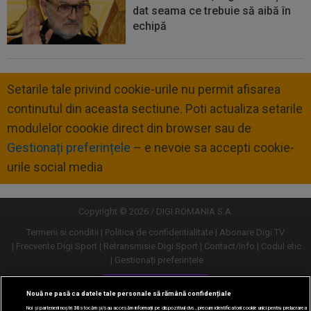
dat seama ce trebuie să aibă în
echipă
Setarile tale privind cookie-urile nu permit afisarea
continutul din aceasta sectiune. Poti actualiza setarile
modulelor coookie direct din browser sau de
Gestionați preferințele
– e nevoie sa accepti cookie-
urile social media
Copyright © 2026 / DIGI ROMANIA S.A.
Termeni si conditii
Politica de confidentialitate
Abonare Digi TV
Frecvente Digi Sport
Retransmisie Digi Sport
Contact/Info
Codul etic
Gestionați preferințele
Versiune desktop
Nouă ne pasă ca datele tale personale să rămână confidențiale
Noi și partenerii noștri
30
stocăm și/sau accesăm informații pe dispozitivul dvs., precum identificatorii cookie unici pentru prelucrarea