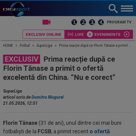
LIVE TV
PROGRAM TV
EXCLUSIV ONLINE
LIVE
EVENIMENTE
HOME
Fotbal
SuperLiga
Prima reacție după ce Florin Tănase a primit o ofertă excelentă din China. ”Nu e corect”
EXCLUSIV
Prima reacție după ce
Florin Tănase a primit o ofertă
excelentă din China. ”Nu e corect”
SuperLiga
articol scris de
Dumitru Mugurel
21.05.2026, 12:51
Florin Tănase
(31 de ani), unul dintre cei mai buni
fotbaliști de la
FCSB
, a primit recent
o ofertă