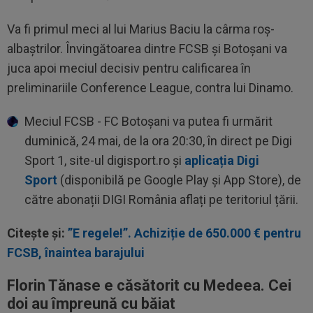
Va fi primul meci al lui Marius Baciu la cârma roș-
albaștrilor. Învingătoarea dintre FCSB și Botoșani va
juca apoi meciul decisiv pentru calificarea în
preliminariile Conference League, contra lui Dinamo.
Meciul FCSB - FC Botoșani va putea fi urmărit
duminică, 24 mai, de la ora 20:30, în direct pe Digi
Sport 1, site-ul digisport.ro și
aplicația Digi
Sport
(disponibilă pe Google Play și App Store), de
către abonații DIGI România aflați pe teritoriul țării.
Citește și:
”E regele!”. Achiziție de 650.000 € pentru
FCSB, înaintea barajului
Florin Tănase e căsătorit cu Medeea. Cei
doi au împreună cu băiat