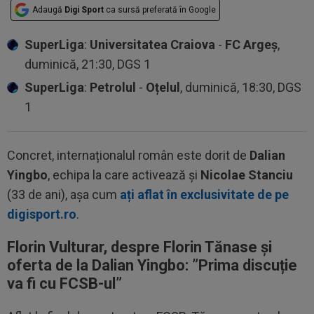
Adaugă
Digi Sport
ca sursă preferată în Google
SuperLiga
:
Universitatea Craiova
-
FC Argeș
,
duminică, 21:30, DGS 1
SuperLiga
:
Petrolul
-
Oțelul
, duminică, 18:30, DGS
1
Concret, internaționalul român este dorit de
Dalian
Yingbo
, echipa la care activează și
Nicolae Stanciu
(33 de ani), așa cum
ați aflat în exclusivitate de pe
digisport.ro
.
Florin Vulturar, despre Florin Tănase și
oferta de la
Dalian Yingbo: ”Prima discuție
va fi cu FCSB-ul”