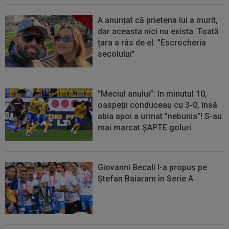
A anunțat că prietena lui a murit,
dar aceasta nici nu exista. Toată
țara a râs de el: ”Escrocheria
secolului”
”Meciul anului”: în minutul 10,
oaspeții conduceau cu 3-0, însă
abia apoi a urmat ”nebunia”! S-au
mai marcat ȘAPTE goluri
Giovanni Becali l-a propus pe
Ștefan Baiaram în Serie A