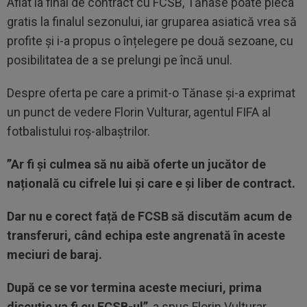
Aflat la final de contract cu FCSB, Tănase poate pleca
gratis la finalul sezonului, iar gruparea asiatică vrea să
profite și i-a propus o înțelegere pe două sezoane, cu
posibilitatea de a se prelungi pe încă unul.
Despre oferta pe care a primit-o Tănase și-a exprimat
un punct de vedere Florin Vulturar, agentul FIFA al
fotbalistului roș-albaștrilor.
”Ar fi și culmea să nu aibă oferte un jucător de
națională cu cifrele lui și care e și liber de contract.
Dar nu e corect față de FCSB să discutăm acum de
transferuri, când echipa este angrenată în aceste
meciuri de baraj.
După ce se vor termina aceste meciuri, prima
discuție va fi cu FCSB-ul”
, a spus Florin Vulturar,