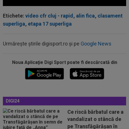
Etichete:
video cfr cluj - rapid
,
alin fica
,
clasament
superliga
,
etapa 17 superliga
Urmărește știrile digisport.ro și pe
Google News
13:52
Rapid a fost acuzată de ”încălcarea
sistematică a legii”! Apel către conducerea...
Noua Aplicaţie Digi Sport poate fi descărcată din
13:37
EXCLUSIV
Ilie Dumitrescu l-a găsit vinovat la
FCSB: ”N-ai cum să faci asta. Semnal de...
13:28
FOTO
"Cod roșu" înainte KuPS -
Universitatea Craiova din turul 3 Europa League!
13:23
A fost omorât la doar 27 de ani, pe stradă,
DIGI24
după ce s-a opus unui jaf
Ce riscă bărbatul care a
13:14
David Popovici e gata de Europenele de la
vandalizat o stâncă de
Paris! Campionul român și-a aflat...
pe Transfăgărășan în