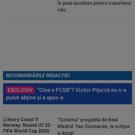
În pole-position pentru transferul
său
Micael Leandro a murit, după ce
a fost împușcat în timpul
meciului
RECOMANDĂRILE REDACȚIEI
EXCLUSIV
”Cine e FCSB”? Victor Pițurcă nu s-a
putut abține și a spus-o
"Schema" pregătită de Real
Madrid: Yan Diomande, la echipa
a doua!