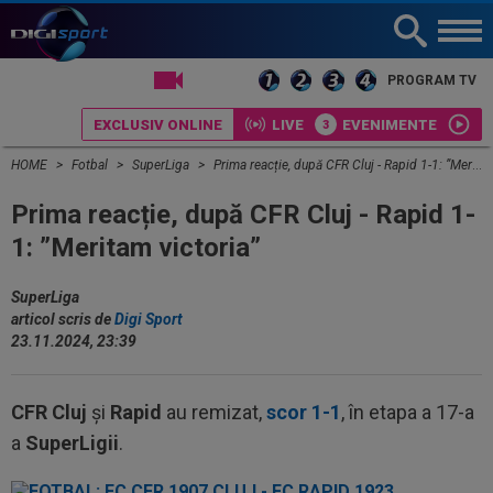
PROGRAM TV
EXCLUSIV ONLINE
LIVE
EVENIMENTE
HOME
Fotbal
SuperLiga
Prima reacție, după CFR Cluj - Rapid 1-1: ”Meritam victoria”
Prima reacție, după CFR Cluj - Rapid 1-
1: ”Meritam victoria”
SuperLiga
articol scris de
Digi Sport
23.11.2024, 23:39
CFR Cluj
și
Rapid
au remizat,
scor 1-1
, în etapa a 17-a
a
SuperLigii
.