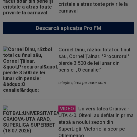
cristale a atras toate privirile la
carnaval
Descarcă aplicația Pro FM
Cornel Dinu, război total cu finul
său, Cornel Țălnar. "Procurorul"
pierde 3.500 de lei lunar din
pensie: „O canalie!”
citeşte ştirea pe ziare.com
VIDEO
Universitatea Craiova -
UTA 4-0. Oltenii au defilat în prima
etapă a noului sezon din
SuperLigă! Victorie la scor pe
Oblemenco