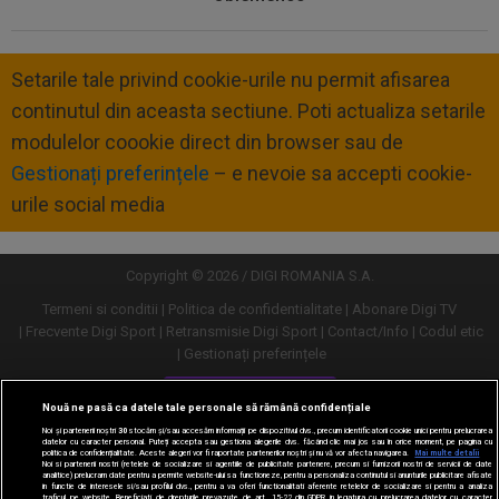
Setarile tale privind cookie-urile nu permit afisarea
continutul din aceasta sectiune. Poti actualiza setarile
modulelor coookie direct din browser sau de
Gestionați preferințele
– e nevoie sa accepti cookie-
urile social media
Copyright © 2026 / DIGI ROMANIA S.A.
Termeni si conditii
Politica de confidentialitate
Abonare Digi TV
Frecvente Digi Sport
Retransmisie Digi Sport
Contact/Info
Codul etic
Gestionați preferințele
Versiune desktop
Nouă ne pasă ca datele tale personale să rămână confidențiale
Noi și partenerii noștri
30
stocăm și/sau accesăm informații pe dispozitivul dvs., precum identificatorii cookie unici pentru prelucrarea
datelor cu caracter personal. Puteți accepta sau gestiona alegerile dvs. făcând clic mai jos sau în orice moment, pe pagina cu
politica de confidențialitate. Aceste alegeri vor fi raportate partenerilor noștri și nu vă vor afecta navigarea.
Mai multe detalii
Noi si partenerii nostri (retelele de socializare si agentiile de publicitate partenere, precum si furnizorii nostri de servicii de date
analitice) prelucram date pentru a permite website-ului sa functioneze, pentru a personaliza continutul si anunturile publicitare afisate
in functie de interesele si/sau profilul dvs., pentru a va oferi functionalitati aferente retelelor de socializare si pentru a analiza
traficul pe website. Beneficiati de drepturile prevazute de art. 15-22 din GDPR in legatura cu prelucrarea datelor cu caracter