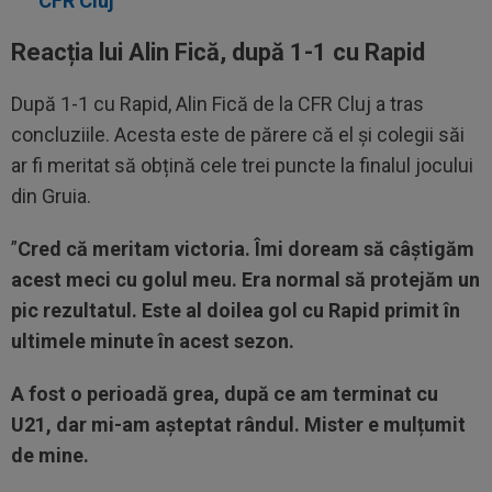
CFR Cluj
Reacția lui Alin Fică, după 1-1 cu Rapid
După 1-1 cu Rapid, Alin Fică de la CFR Cluj a tras
concluziile. Acesta este de părere că el și colegii săi
ar fi meritat să obțină cele trei puncte la finalul jocului
din Gruia.
”
Cred că meritam victoria. Îmi doream să câștigăm
acest meci cu golul meu. Era normal să protejăm un
pic rezultatul. Este al doilea gol cu Rapid primit în
ultimele minute în acest sezon.
A fost o perioadă grea, după ce am terminat cu
U21, dar mi-am așteptat rândul. Mister e mulțumit
de mine.