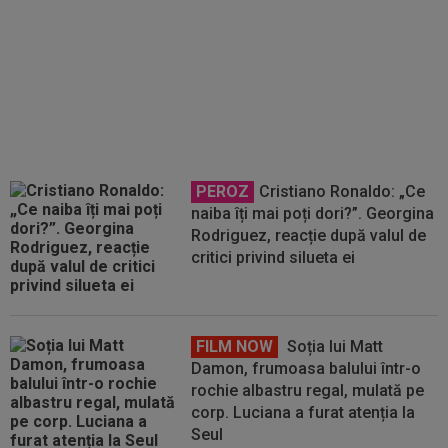
Alin Fică e sigur! Ce a spus
despre problemele financiare ale
CFR-ului, după victoria cu
Alashkert
PEROZ
Cristiano Ronaldo: „Ce
naiba îți mai poți dori?”. Georgina
Rodriguez, reacție după valul de
critici privind silueta ei
FILM NOW
Soția lui Matt
Damon, frumoasa balului într-o
rochie albastru regal, mulată pe
corp. Luciana a furat atenția la
Seul