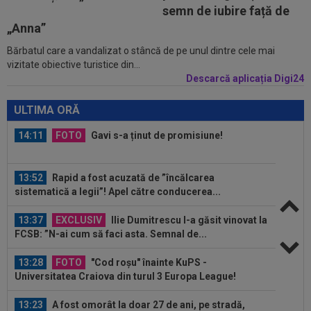
semn de iubire față de
14:18
"Schema" pregătită de Real Madrid: Yan
Diomande, la echipa a doua!
„Anna”
Bărbatul care a vandalizat o stâncă de pe unul dintre cele mai
14:17
EXCLUSIV
”Cine e FCSB”? Victor Pițurcă nu
vizitate obiective turistice din...
s-a putut abține și a spus-o
Descarcă aplicația Digi24
14:11
FOTO
Gavi s-a ținut de promisiune!
ULTIMA ORĂ
13:52
Rapid a fost acuzată de ”încălcarea
sistematică a legii”! Apel către conducerea...
13:37
EXCLUSIV
Ilie Dumitrescu l-a găsit vinovat la
FCSB: ”N-ai cum să faci asta. Semnal de...
13:28
FOTO
"Cod roșu" înainte KuPS -
Universitatea Craiova din turul 3 Europa League!
13:23
A fost omorât la doar 27 de ani, pe stradă,
după ce s-a opus unui jaf
13:14
David Popovici e gata de Europenele de la