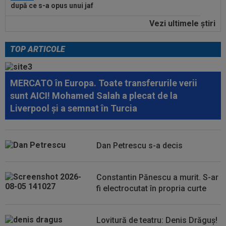
Paris! Campionul român și-a aflat...
Vezi ultimele ştiri
14:18
"Schema" pregătită de Real Madrid: Yan
Diomande, la echipa a doua!
TOP ARTICOLE
14:17
EXCLUSIV
”Cine e FCSB”? Victor Pițurcă nu
s-a putut abține și a spus-o
MERCATO în Europa. Toate transferurile verii
14:11
FOTO
Gavi s-a ținut de promisiune!
sunt AICI! Mohamed Salah a plecat de la
Liverpool și a semnat în Turcia
13:52
Rapid a fost acuzată de ”încălcarea
sistematică a legii”! Apel către conducerea...
Dan Petrescu s-a decis
13:37
EXCLUSIV
Ilie Dumitrescu l-a găsit vinovat la
FCSB: ”N-ai cum să faci asta. Semnal de...
Constantin Pănescu a murit. S-ar
fi electrocutat în propria curte
Lovitură de teatru: Denis Drăguș!