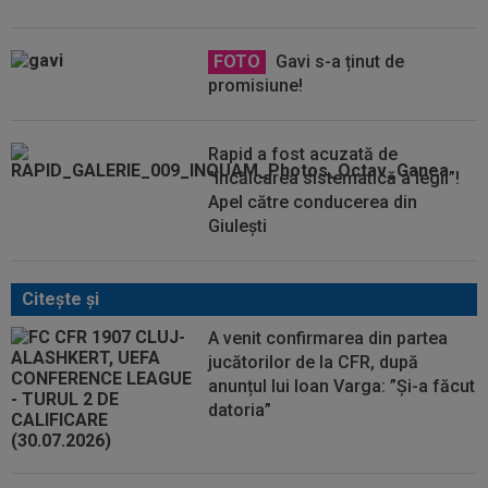
FOTO
Gavi s-a ținut de
promisiune!
Rapid a fost acuzată de
”încălcarea sistematică a legii”!
Apel către conducerea din
Giulești
Citeşte şi
A venit confirmarea din partea
jucătorilor de la CFR, după
anunțul lui Ioan Varga: ”Și-a făcut
datoria”