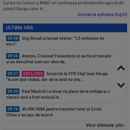
Curtea de Conturi și ANAF cer verificarea producătorilor agricoli din
09:53
A venit anunțul cel mare: Vinicius Junior a spus
județul Giurgiu care, în...
"DA" și semnează!
Descarcă aplicația Digi24
09:45
Mirel Rădoi și-a spus nemulțumirea de la
Gaziantep
ULTIMA ORĂ
09:38
Gigi Becali a lansat oferta: ”1,5 milioane de
euro”
09:36
Atenție, Craiova! Finlandezii și-au făcut temele
și au descifrat cum vor aborda...
09:27
EXCLUSIV
Surpriză la CFR Cluj! Ioan Varga:
”Acum ajut clubul, dar de la anul nu știu...
09:20
Real Madrid l-a lăsat să plece de la echipă și o
clauză rară a fost inclusă în...
09:16
40.000.000€ pentru transfer! Inter și Cristi
Chivu s-au pus de acord
Vezi ultimele ştiri
09:16
Prins în fapt! Oamenii legii au deschis