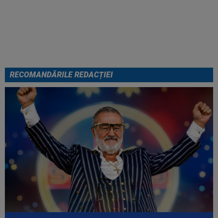
În pole-position pentru transferul
său
RECOMANDĂRILE REDACȚIEI