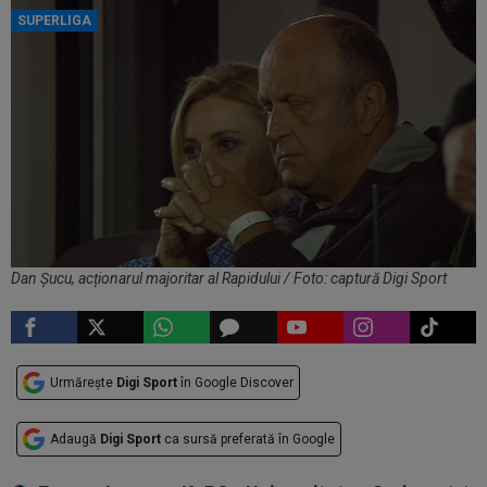
SUPERLIGA
Dan Șucu, acționarul majoritar al Rapidului / Foto: captură Digi Sport
Urmărește
Digi Sport
în Google Discover
Adaugă
Digi Sport
ca sursă preferată în Google