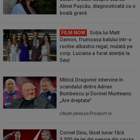
Alinei Pușcău, diagnosticată cu o
boală gravă
FILM NOW
Soția lui Matt
Damon, frumoasa balului într-o
rochie albastru regal, mulată pe
corp. Luciana a furat atenția la
Seul
Mitică Dragomir intervine în
scandalul dintre Adrian
Bumbescu și Dorinel Munteanu:
„Are dreptate”
citeşte ştirea pe Prosport.ro
Cornel Dinu, lăsat lunar fără
3.500 de lei din pensie din cauza