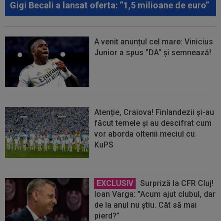
Gigi Becali a lansat oferta: ”1,5 milioane de euro”
A venit anunțul cel mare: Vinicius
Junior a spus "DA" și semnează!
Atenție, Craiova! Finlandezii și-au
făcut temele și au descifrat cum
vor aborda oltenii meciul cu
KuPS
EXCLUSIV
Surpriză la CFR Cluj!
Ioan Varga: ”Acum ajut clubul, dar
de la anul nu știu. Cât să mai
pierd?”