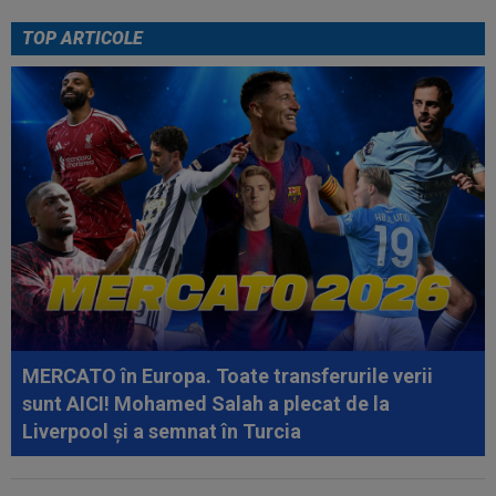
portbagajul unui taximetrist din...
TOP ARTICOLE
09:53
A venit anunțul cel mare: Vinicius Junior a spus
"DA" și semnează!
09:45
Mirel Rădoi și-a spus nemulțumirea de la
Gaziantep
09:38
Gigi Becali a lansat oferta: ”1,5 milioane de
euro”
09:36
Atenție, Craiova! Finlandezii și-au făcut temele
și au descifrat cum vor aborda...
09:27
EXCLUSIV
Surpriză la CFR Cluj! Ioan Varga:
”Acum ajut clubul, dar de la anul nu știu...
MERCATO în Europa. Toate transferurile verii
sunt AICI! Mohamed Salah a plecat de la
Liverpool și a semnat în Turcia