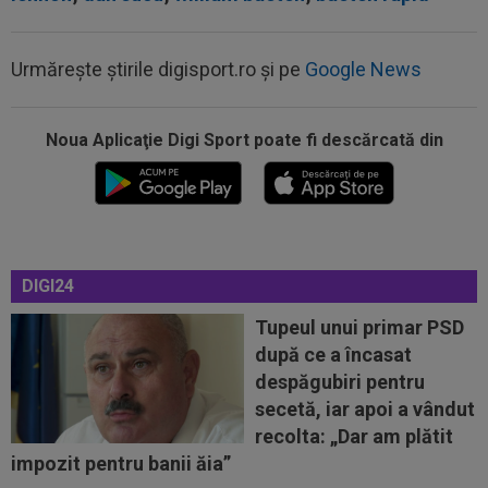
Urmărește știrile digisport.ro și pe
Google News
Noua Aplicaţie Digi Sport poate fi descărcată din
09:36
Atenție, Craiova! Finlandezii și-au făcut temele
și au descifrat cum vor aborda...
09:27
EXCLUSIV
Surpriză la CFR Cluj! Ioan Varga:
”Acum ajut clubul, dar de la anul nu știu...
DIGI24
09:20
Real Madrid l-a lăsat să plece de la echipă și o
clauză rară a fost inclusă în...
Tupeul unui primar PSD
după ce a încasat
09:16
40.000.000€ pentru transfer! Inter și Cristi
despăgubiri pentru
Chivu s-au pus de acord
secetă, iar apoi a vândut
09:16
Prins în fapt! Oamenii legii au deschis
recolta: „Dar am plătit
portbagajul unui taximetrist din...
impozit pentru banii ăia”