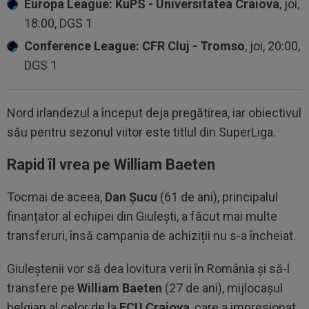
Europa League: KuPS - Universitatea Craiova
, joi,
18:00, DGS 1
Conference League: CFR Cluj - Tromso
, joi, 20:00,
DGS 1
Nord irlandezul a început deja pregătirea, iar obiectivul
său pentru sezonul viitor este titlul din SuperLiga.
Rapid îl vrea pe William Baeten
Tocmai de aceea,
Dan Șucu
(61 de ani), principalul
finanțator al echipei din Giulești, a făcut mai multe
transferuri, însă campania de achiziții nu s-a încheiat.
Giuleștenii vor să dea lovitura verii în România și să-l
transfere pe
William Baeten
(27 de ani), mijlocașul
belgian al celor de la
FCU Craiova
, care a impresionat