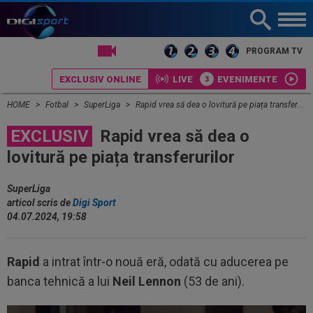
LIVE TV
PROGRAM TV
EXCLUSIV ONLINE
LIVE
EVENIMENTE
HOME
Fotbal
SuperLiga
Rapid vrea să dea o lovitură pe piața transferurilor
EXCLUSIV
Rapid vrea să dea o
lovitură pe piața transferurilor
SuperLiga
articol scris de
Digi Sport
04.07.2024, 19:58
Rapid
a intrat într-o nouă eră, odată cu aducerea pe
banca tehnică a lui
Neil Lennon
(53 de ani).