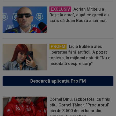
EXCLUSIV
Adrian Mititelu a
”ieșit la atac”, după ce grecii au
scris că Juan Bauza a semnat
PROFM
Lidia Buble a ales
libertatea fără artificii. A pozat
topless, în mijlocul naturii: "Nu e
niciodată despre corp"
Descarcă aplicația Pro FM
Cornel Dinu, război total cu finul
său, Cornel Țălnar. "Procurorul"
pierde 3.500 de lei lunar din