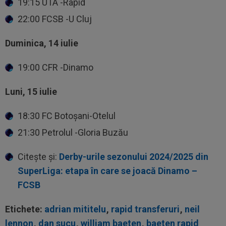
19:15 UTA -Rapid
22:00 FCSB -U Cluj
Duminica, 14 iulie
19:00 CFR -Dinamo
Luni, 15 iulie
18:30 FC Botoșani-Otelul
21:30 Petrolul -Gloria Buzău
Citește și:
Derby-urile sezonului 2024/2025 din
SuperLiga: etapa în care se joacă Dinamo –
FCSB
Etichete:
adrian mititelu
,
rapid transferuri
,
neil
lennon
,
dan sucu
,
william baeten
,
baeten rapid