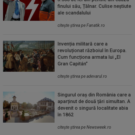
finului său, Țălnar. Culise neștiute
ale scandalului
citeşte ştirea pe Fanatik.ro
Invenția militară care a
revoluționat războiul în Europa.
Cum funcționa armata lui „El
Gran Capitán”
citeşte ştirea pe adevarul.ro
Singurul oraș din România care a
aparținut de două țări simultan. A
devenit o singură localitate abia
în 1862
citeşte ştirea pe Newsweek.ro