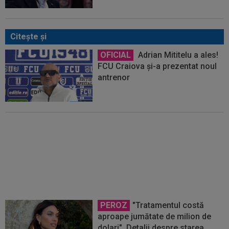
Citeşte şi
OFICIAL
Adrian Mititelu a ales!
FCU Craiova și-a prezentat noul
antrenor
FOTO
Umilință! Genoa lui Dan
Șucu a pierdut cu 1-10. Italienii nu
s-au ferit de cuvinte: ”Ce
coșmar”
PEROZ
"Tratamentul costă
aproape jumătate de milion de
dolari". Detalii despre starea