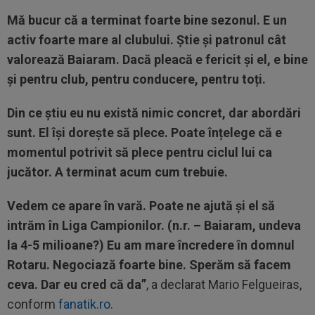
Mă bucur că a terminat foarte bine sezonul. E un
activ foarte mare al clubului. Știe și patronul cât
valorează Baiaram. Dacă pleacă e fericit și el, e bine
și pentru club, pentru conducere, pentru toți.
Din ce știu eu nu există nimic concret, dar abordări
sunt. El își dorește să plece. Poate înțelege că e
momentul potrivit să plece pentru ciclul lui ca
jucător. A terminat acum cum trebuie.
Vedem ce apare în vară. Poate ne ajută și el să
intrăm în Liga Campionilor. (n.r. – Baiaram, undeva
la 4-5 milioane?) Eu am mare încredere în domnul
Rotaru. Negociază foarte bine. Sperăm să facem
ceva. Dar eu cred că da”
, a declarat Mario Felgueiras,
conform
fanatik.ro
.