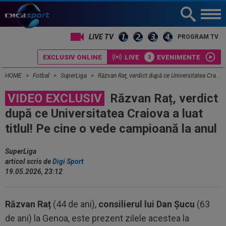
LIVE TV
PROGRAM TV
EXCLUSIV ONLINE
LIVE
EVENIMENTE
HOME
Fotbal
SuperLiga
Răzvan Raț, verdict după ce Universitatea Craiova a luat titlul! Pe cine o vede campioană la anul
VIDEO EXCLUSIV
Răzvan Raț, verdict
după ce Universitatea Craiova a luat
titlul! Pe cine o vede campioană la anul
SuperLiga
articol scris de
Digi Sport
19.05.2026, 23:12
Răzvan Raț
(44 de ani),
consilierul lui Dan Șucu
(63
de ani) la Genoa, este prezent zilele acestea la