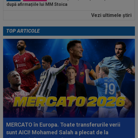
după afirmațiile lui MM Stoica
Vezi ultimele ştiri
07:15
EXCLUSIV
Universitatea Craiova a plătit
1.000.000 de euro pentru el: "Foarte talentat"
TOP ARTICOLE
07:10
Anunțul venit din Israel, după ce Universitatea
Craiova a oferit 700.000€...
08:20
Românul cu ZERO meciuri la națională a
marcat în Europa
08:19
Surpriză de proporții: PSG, bătută cu 0-3 de o
echipă de liga a doua!
08:15
Se încheie "telenovela" verii! Julian Alvarez a
ales
07:55
EXCLUSIV
Ioan Andone s-a convins de
Dinamo, după doar 3 etape: ”Nu mă așteptam la așa...
MERCATO în Europa. Toate transferurile verii
07:47
Denis Drăguș, tras pe "linie moartă". A fost
sunt AICI! Mohamed Salah a plecat de la
anunțat transferul unui super...