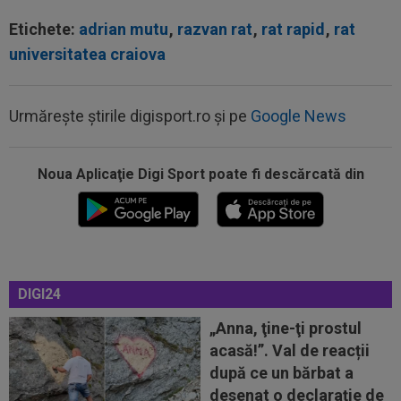
Etichete:
adrian mutu
,
razvan rat
,
rat rapid
,
rat
universitatea craiova
Urmărește știrile digisport.ro și pe
Google News
Noua Aplicaţie Digi Sport poate fi descărcată din
07:55
EXCLUSIV
Ioan Andone s-a convins de
Dinamo, după doar 3 etape: ”Nu mă așteptam la așa...
DIGI24
07:47
Denis Drăguș, tras pe "linie moartă". A fost
anunțat transferul unui super...
„Anna, ţine-ţi prostul
acasă!”. Val de reacții
07:17
EXCLUSIV
Victor Pițurcă, reacție tranșantă
după ce un bărbat a
după afirmațiile lui MM Stoica
desenat o declarație de