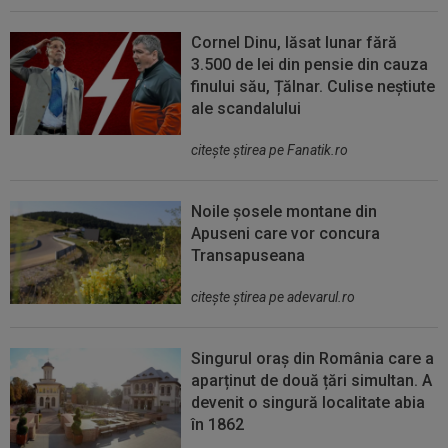
Cornel Dinu, lăsat lunar fără
3.500 de lei din pensie din cauza
finului său, Țălnar. Culise neștiute
ale scandalului
citeşte ştirea pe Fanatik.ro
Noile șosele montane din
Apuseni care vor concura
Transapuseana
citeşte ştirea pe adevarul.ro
Singurul oraș din România care a
aparținut de două țări simultan. A
devenit o singură localitate abia
în 1862