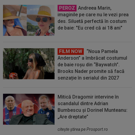
PEROZ
Andreea Marin,
imaginile pe care nu le vezi prea
des. Siluetă perfectă în costum
de baie: "Eu cred că ai 18 ani"
FILM NOW
“Noua Pamela
Anderson” a îmbrăcat costumul
de baie roșu din “Baywatch”.
Brooks Nader promite să facă
senzație în serialul din 2027
Mitică Dragomir intervine în
scandalul dintre Adrian
Bumbescu și Dorinel Munteanu:
„Are dreptate”
citeşte ştirea pe Prosport.ro