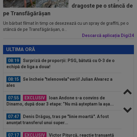
07:15
EXCLUSIV
Universitatea Craiova a plătit
dragoste pe o stâncă de
1.000.000 de euro pentru el: "Foarte talentat"
pe Transfăgărășan
Un bărbat filmat în timp ce desezează cu un spray de graffiti, pe o
07:10
Anunțul venit din Israel, după ce Universitatea
stâncă de pe Transfăgărăşan, o...
Craiova a oferit 700.000€...
Descarcă aplicația Digi24
08:20
Românul cu ZERO meciuri la națională a
marcat în Europa
ULTIMA ORĂ
08:19
Surpriză de proporții: PSG, bătută cu 0-3 de o
echipă de liga a doua!
08:15
Se încheie "telenovela" verii! Julian Alvarez a
ales
07:55
EXCLUSIV
Ioan Andone s-a convins de
Dinamo, după doar 3 etape: ”Nu mă așteptam la așa...
07:47
Denis Drăguș, tras pe "linie moartă". A fost
anunțat transferul unui super...
07:17
EXCLUSIV
Victor Pițurcă, reacție tranșantă