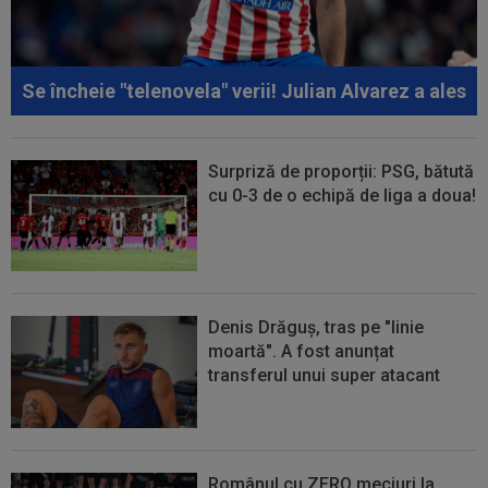
Se încheie "telenovela" verii! Julian Alvarez a ales
Surpriză de proporții: PSG, bătută
cu 0-3 de o echipă de liga a doua!
Denis Drăguș, tras pe "linie
moartă". A fost anunțat
transferul unui super atacant
Românul cu ZERO meciuri la