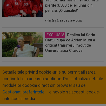
său, Cornel Țălnar. "Procurorul"
pierde 3.500 de lei lunar din
pensie: „O canalie!”
citeşte ştirea pe ziare.com
EXCLUSIV
Replica lui Sorin
Cârțu, după ce Adrian Mutu a
criticat transferul făcut de
Universitatea Craiova
Setarile tale privind cookie-urile nu permit afisarea
continutul din aceasta sectiune. Poti actualiza setarile
modulelor coookie direct din browser sau de
Gestionați preferințele
– e nevoie sa accepti cookie-
urile social media