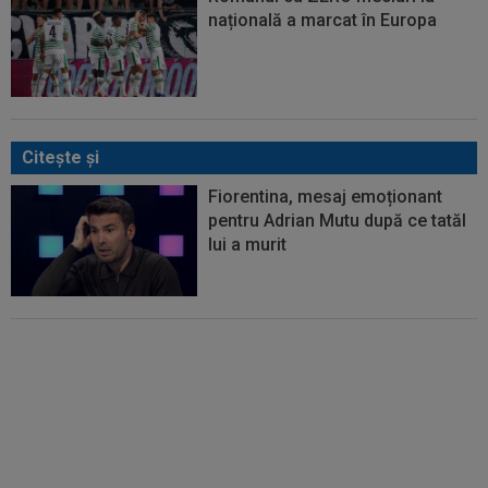
națională a marcat în Europa
Citeşte şi
Fiorentina, mesaj emoționant
pentru Adrian Mutu după ce tatăl
lui a murit
Spiridon Mutu, tatăl lui Adrian, a
murit. ”Îți mulțumesc pentru toate
amintirile”