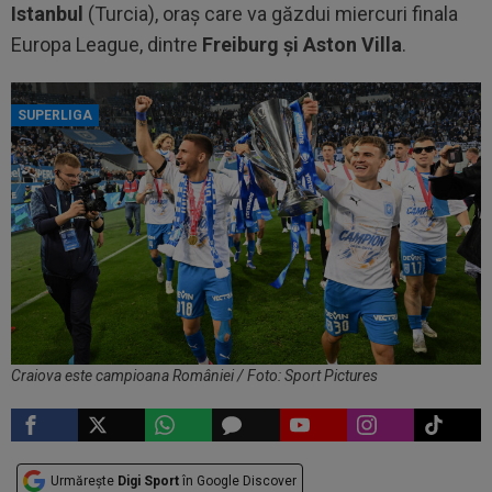
Istanbul
(Turcia), oraș care va găzdui miercuri finala
Europa League, dintre
Freiburg și Aston Villa
.
SUPERLIGA
Craiova este campioana României / Foto: Sport Pictures
Urmărește
Digi Sport
în Google Discover