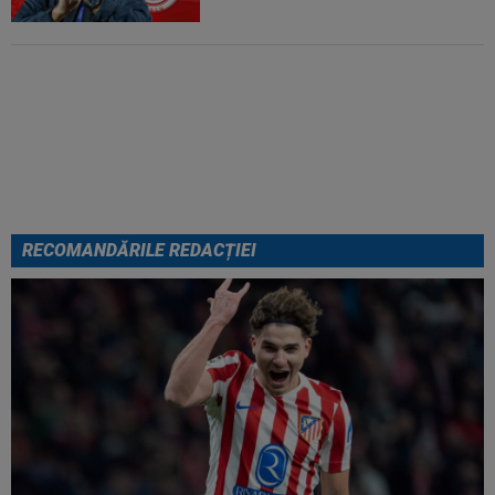
EXCLUSIV
Gata! Dinamo s-a
decis, la 24 de ore după ce Gigi
Becali i l-a oferit gratis pe Dennis
Politic
RECOMANDĂRILE REDACȚIEI