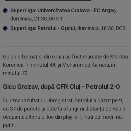
SuperLiga
:
Universitatea Craiova
-
FC Argeș
,
duminică, 21:30, DGS 1
SuperLiga
:
Petrolul
-
Oțelul
, duminică, 18:30, DGS
1
Golurile formației din Gruia au fost marcate de Meriton
Korenica, în minutul 48, și Mohammed Kamara, în
minutul 72.
Gicu Grozav, după CFR Cluj - Petrolul 2-0
În urma rezultatului înregistrat, Petrolul a căzut pe 9,
cu 37 de puncte și este la 5 lungimi distanță de Rapid,
ocupanta ultimului loc din play-off, însă cu meci mai
puțin.