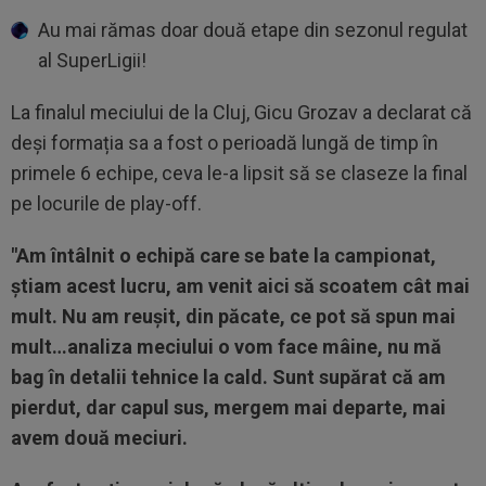
Au mai rămas doar două etape din sezonul regulat
al SuperLigii!
La finalul meciului de la Cluj, Gicu Grozav a declarat că
deși formația sa a fost o perioadă lungă de timp în
primele 6 echipe, ceva le-a lipsit să se claseze la final
pe locurile de play-off.
"Am întâlnit o echipă care se bate la campionat,
ştiam acest lucru, am venit aici să scoatem cât mai
mult. Nu am reuşit, din păcate, ce pot să spun mai
mult…analiza meciului o vom face mâine, nu mă
bag în detalii tehnice la cald. Sunt supărat că am
pierdut, dar capul sus, mergem mai departe, mai
avem două meciuri.