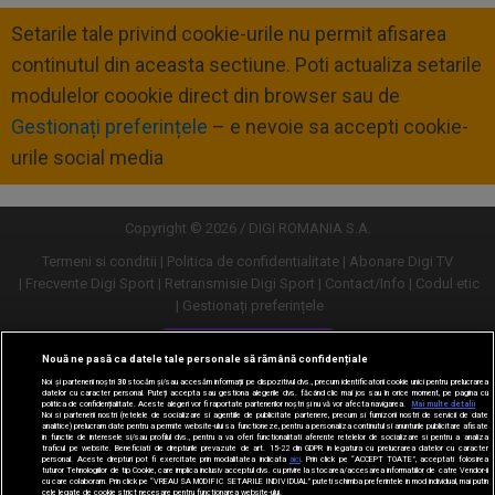
Setarile tale privind cookie-urile nu permit afisarea
continutul din aceasta sectiune. Poti actualiza setarile
modulelor coookie direct din browser sau de
Gestionați preferințele
– e nevoie sa accepti cookie-
urile social media
Copyright © 2026 / DIGI ROMANIA S.A.
Termeni si conditii
Politica de confidentialitate
Abonare Digi TV
Frecvente Digi Sport
Retransmisie Digi Sport
Contact/Info
Codul etic
Gestionați preferințele
Versiune desktop
Nouă ne pasă ca datele tale personale să rămână confidențiale
Noi și partenerii noștri
30
stocăm și/sau accesăm informații pe dispozitivul dvs., precum identificatorii cookie unici pentru prelucrarea
datelor cu caracter personal. Puteți accepta sau gestiona alegerile dvs. făcând clic mai jos sau în orice moment, pe pagina cu
politica de confidențialitate. Aceste alegeri vor fi raportate partenerilor noștri și nu vă vor afecta navigarea.
Mai multe detalii
Noi si partenerii nostri (retelele de socializare si agentiile de publicitate partenere, precum si furnizorii nostri de servicii de date
analitice) prelucram date pentru a permite website-ului sa functioneze, pentru a personaliza continutul si anunturile publicitare afisate
in functie de interesele si/sau profilul dvs., pentru a va oferi functionalitati aferente retelelor de socializare si pentru a analiza
traficul pe website. Beneficiati de drepturile prevazute de art. 15-22 din GDPR in legatura cu prelucrarea datelor cu caracter
personal. Aceste drepturi pot fi exercitate prin modalitatea indicata
aici
. Prin click pe “ACCEPT TOATE”, acceptati folosirea
tuturor Tehnologiilor de tip Cookie, care implica inclusiv acceptul dvs. cu privire la stocarea/accesarea informatiilor de catre Vendor-ii
cu care colaboram. Prin click pe “VREAU SA MODIFIC SETARILE INDIVIDUAL” puteti schimba preferintele in mod individual, mai putin
cele legate de cookie strict necesare pentru functionarea website-ului.