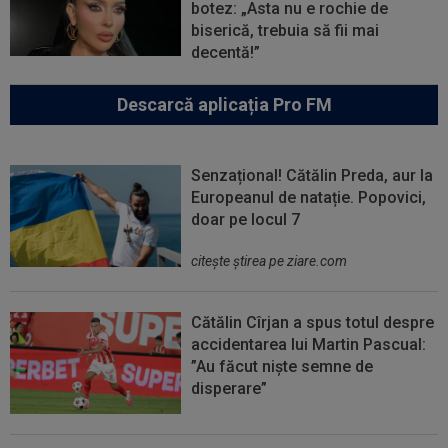
botez: „Asta nu e rochie de
biserică, trebuia să fii mai
decentă!”
Descarcă aplicația Pro FM
Senzațional! Cătălin Preda, aur la
Europeanul de natație. Popovici,
doar pe locul 7
citeşte ştirea pe ziare.com
Cătălin Cîrjan a spus totul despre
accidentarea lui Martin Pascual:
”Au făcut niște semne de
disperare”