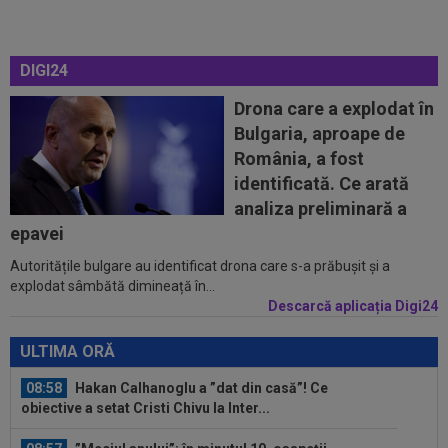
08:52
După 1.085 de zile! Adrian Mazilu a dat primul
gol pentru Dinamo și nu s-a...
DIGI24
08:43
Universitatea Craiova - FC Argeș, LIVE VIDEO,
21:30, DGS 1. Un jucător a plecat...
Drona care a explodat în
Bulgaria, aproape de
08:25
Lovitură uriașă: abia transferat de
România, a fost
Trabzonspor, s-a accidentat în minutul 20...
identificată. Ce arată
08:10
Noul transfer al lui Real Madrid l-a lăsat
analiza preliminară a
”mască” la debut: Jose Mourinho...
epavei
Autoritățile bulgare au identificat drona care s-a prăbușit și a
08:05
Belgienii s-au convins de Darius Olaru, după
explodat sâmbătă dimineață în...
primul gol la Union Saint-Gilloise
Descarcă aplicația Digi24
09:03
Petrolul - Oțelul, LIVE VIDEO, 18:30, Digi Sport
1. Moldovenii s-au impus cu...
ULTIMA ORĂ
08:58
Hakan Calhanoglu a ”dat din casă”! Ce
obiective a setat Cristi Chivu la Inter...