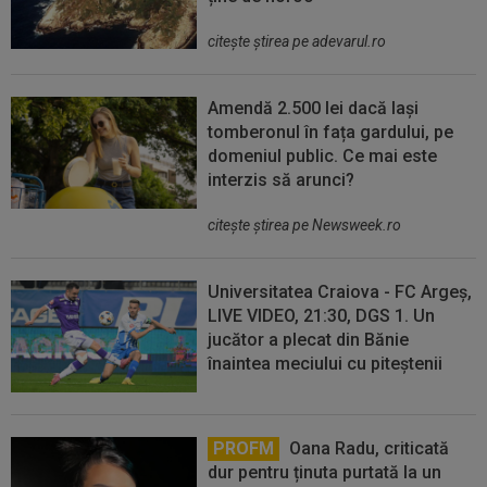
citeşte ştirea pe adevarul.ro
Amendă 2.500 lei dacă lași
tomberonul în fața gardului, pe
domeniul public. Ce mai este
interzis să arunci?
citeşte ştirea pe Newsweek.ro
Universitatea Craiova - FC Argeș,
LIVE VIDEO, 21:30, DGS 1. Un
jucător a plecat din Bănie
înaintea meciului cu piteștenii
PROFM
Oana Radu, criticată
dur pentru ținuta purtată la un