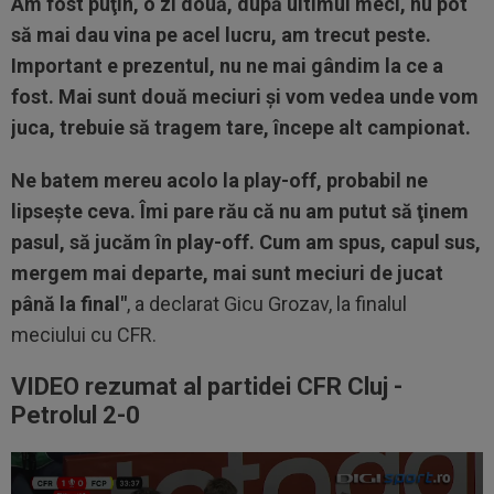
Am fost puţin, o zi două, după ultimul meci, nu pot
să mai dau vina pe acel lucru, am trecut peste.
Important e prezentul, nu ne mai gândim la ce a
fost. Mai sunt două meciuri şi vom vedea unde vom
juca, trebuie să tragem tare, începe alt campionat.
Ne batem mereu acolo la play-off, probabil ne
lipseşte ceva. Îmi pare rău că nu am putut să ţinem
pasul, să jucăm în play-off. Cum am spus, capul sus,
mergem mai departe, mai sunt meciuri de jucat
până la final"
, a declarat Gicu Grozav, la finalul
meciului cu CFR.
VIDEO rezumat al partidei CFR Cluj -
Petrolul 2-0