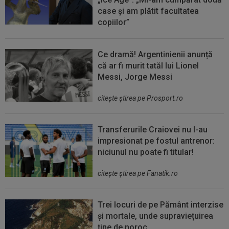
case și am plătit facultatea
copiilor”
Ce dramă! Argentinienii anunță
că ar fi murit tatăl lui Lionel
Messi, Jorge Messi
citeşte ştirea pe Prosport.ro
Transferurile Craiovei nu l-au
impresionat pe fostul antrenor:
niciunul nu poate fi titular!
citeşte ştirea pe Fanatik.ro
Trei locuri de pe Pământ interzise
și mortale, unde supraviețuirea
ține de noroc