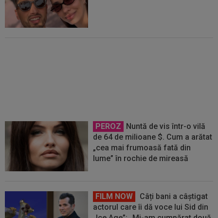
Petrolul - Oțelul, LIVE VIDEO,
18:30, Digi Sport 1. Moldovenii s-
au impus cu 5-1 în ultima
confruntare directă
PEROZ
Nuntă de vis într-o vilă
de 64 de milioane $. Cum a arătat
„cea mai frumoasă fată din
lume” în rochie de mireasă
FILM NOW
Câți bani a câștigat
actorul care îi dă voce lui Sid din
„Ice Age”: „Mi-am cumpărat două