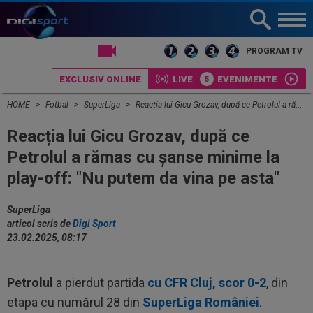
LIVE TV
PROGRAM TV
EXCLUSIV ONLINE
LIVE
EVENIMENTE
HOME
Fotbal
SuperLiga
Reacția lui Gicu Grozav, după ce Petrolul a rămas cu șanse minime la play-off: "Nu putem da vina pe asta"
Reacția lui Gicu Grozav, după ce
Petrolul a rămas cu șanse minime la
play-off: "Nu putem da vina pe asta"
SuperLiga
articol scris de
Digi Sport
23.02.2025, 08:17
Petrolul
a pierdut partida
cu CFR Cluj, scor 0-2
, din
etapa cu numărul 28 din
SuperLiga României
.