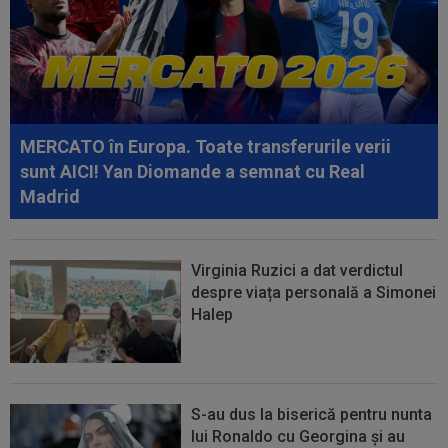
08:57
”Meciul anului”: în minutul 10, oaspeții
conduceau cu 3-0, însă abia apoi a...
08:52
După 1.085 de zile! Adrian Mazilu a dat primul
gol pentru Dinamo și nu s-a...
MERCATO în Europa. Toate transferurile verii
08:43
Universitatea Craiova - FC Argeș, LIVE VIDEO,
sunt AICI! Yan Diomande a semnat cu Real
21:30, DGS 1. Un jucător a plecat...
Madrid
Virginia Ruzici a dat verdictul
despre viața personală a Simonei
Halep
S-au dus la biserică pentru nunta
lui Ronaldo cu Georgina și au