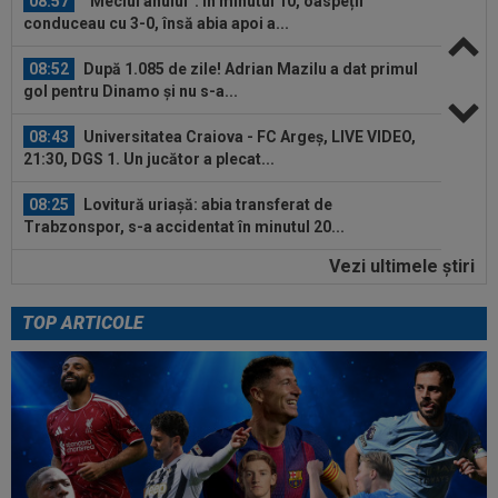
08:57
”Meciul anului”: în minutul 10, oaspeții
conduceau cu 3-0, însă abia apoi a...
08:52
După 1.085 de zile! Adrian Mazilu a dat primul
gol pentru Dinamo și nu s-a...
08:43
Universitatea Craiova - FC Argeș, LIVE VIDEO,
21:30, DGS 1. Un jucător a plecat...
08:25
Lovitură uriașă: abia transferat de
Trabzonspor, s-a accidentat în minutul 20...
Vezi ultimele ştiri
08:10
Noul transfer al lui Real Madrid l-a lăsat
”mască” la debut: Jose Mourinho...
TOP ARTICOLE
08:05
Belgienii s-au convins de Darius Olaru, după
primul gol la Union Saint-Gilloise
09:03
Petrolul - Oțelul, LIVE VIDEO, 18:30, Digi Sport
1. Moldovenii s-au impus cu...
08:58
Hakan Calhanoglu a ”dat din casă”! Ce
obiective a setat Cristi Chivu la Inter...