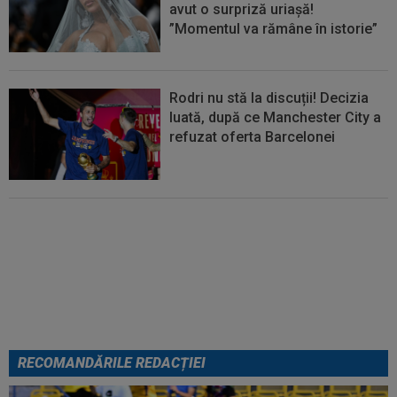
avut o surpriză uriașă!
”Momentul va rămâne în istorie”
Rodri nu stă la discuții! Decizia
luată, după ce Manchester City a
refuzat oferta Barcelonei
Cel mai bine plătit jucător din
SuperLigă a devenit liber! Gigi
Becali spunea: ”Pregătesc o
bombă! Bani mulți”
RECOMANDĂRILE REDACȚIEI