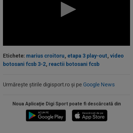
Etichete:
marius croitoru
,
etapa 3 play-out
,
video
botosani fcsb 3-2
,
reactii botosani fcsb
Urmărește știrile digisport.ro și pe
Google News
00:27
EXCLUSIV
Radu Naum, reacția serii după ce
Marius Șumudică a început negocierile cu CFR...
Noua Aplicaţie Digi Sport poate fi descărcată din
00:14
OFICIAL
Dezastru: după Barcelona, a ratat
transferul la încă o echipă de UCL! Picat la...
00:02
EXCLUSIV
Rapid a dat lovitura! Victor
Angelescu a anunțat transferul: "Foarte bun"