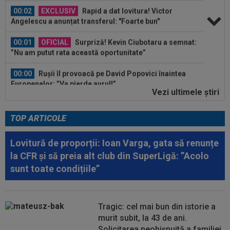
00:02
EXCLUSIV
Rapid a dat lovitura! Victor
Angelescu a anunțat transferul: "Foarte bun"
00:01
OFICIAL
Surpriză! Kevin Ciubotaru a semnat:
”Nu am putut rata această oportunitate”
00:00
Rușii îl provoacă pe David Popovici înaintea
Europenelor: ”Va pierde aurul!”...
Vezi ultimele ştiri
00:46
VIDEO
Daniel Pancu a ”explodat”, după UTA -
Rapid: ”Mamă, aoleu! Puțin respect nu...
TOP ARTICOLE
00:41
EXCLUSIV
Atacant pentru FCSB! A făcut
anunțul ÎN DIRECT: ”Îi dau eu lui Gigi unul bun”
Lovitură de proporții: Ioan Varga, gata să renunțe
la CFR și să preia alt club din SuperLigă: ”Acolo
00:34
EXCLUSIV
2 la 1: au dat verdictul la cea mai
sunt toate condițiile”
controversată fază din UTA - Rapid...
00:27
EXCLUSIV
Radu Naum, reacția serii după ce
Marius Șumudică a început negocierile cu CFR...
Tragic: cel mai bun din istorie a
murit subit, la 43 de ani.
00:14
OFICIAL
Dezastru: după Barcelona, a ratat
Solicitarea neobișnuită a familiei