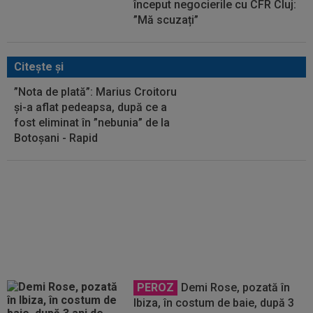
început negocierile cu CFR Cluj:
”Mă scuzați”
Citeşte şi
”Nota de plată”: Marius Croitoru
și-a aflat pedeapsa, după ce a
fost eliminat în ”nebunia” de la
Botoșani - Rapid
Criticat dur la fostele echipe,
noul său antrenor este convins:
"Va ajunge cel mai bun atacant
din România"
PEROZ
Demi Rose, pozată în
Ibiza, în costum de baie, după 3