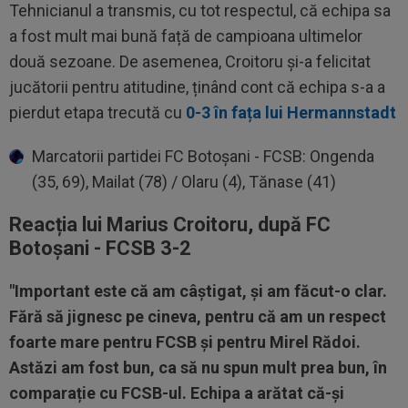
Tehnicianul a transmis, cu tot respectul, că echipa sa
a fost mult mai bună față de campioana ultimelor
două sezoane. De asemenea, Croitoru și-a felicitat
jucătorii pentru atitudine, ținând cont că echipa s-a a
pierdut etapa trecută cu
0-3 în fața lui Hermannstadt
Marcatorii partidei FC Botoșani - FCSB: Ongenda
(35, 69), Mailat (78) / Olaru (4), Tănase (41)
Reacția lui Marius Croitoru, după FC
Botoșani - FCSB 3-2
"Important este că am câștigat, și am făcut-o clar.
Fără să jignesc pe cineva, pentru că am un respect
foarte mare pentru FCSB și pentru Mirel Rădoi.
Astăzi am fost bun, ca să nu spun mult prea bun, în
comparație cu FCSB-ul. Echipa a arătat că-și