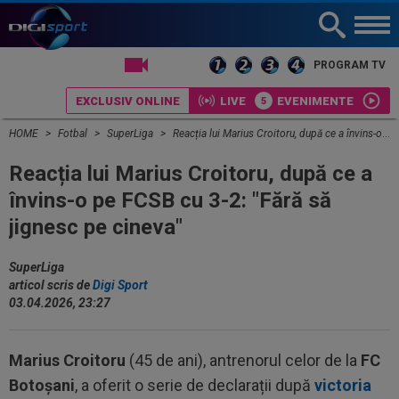
LIVE TV
PROGRAM TV
EXCLUSIV ONLINE
LIVE
EVENIMENTE
HOME
Fotbal
SuperLiga
Reacția lui Marius Croitoru, după ce a învins-o pe FCSB cu 3-2: "Fără să jignesc pe cineva"
Reacția lui Marius Croitoru, după ce a
învins-o pe FCSB cu 3-2: "Fără să
jignesc pe cineva"
SuperLiga
articol scris de
Digi Sport
03.04.2026, 23:27
Marius Croitoru
(45 de ani), antrenorul celor de la
FC
Botoșani
, a oferit o serie de declarații după
victoria