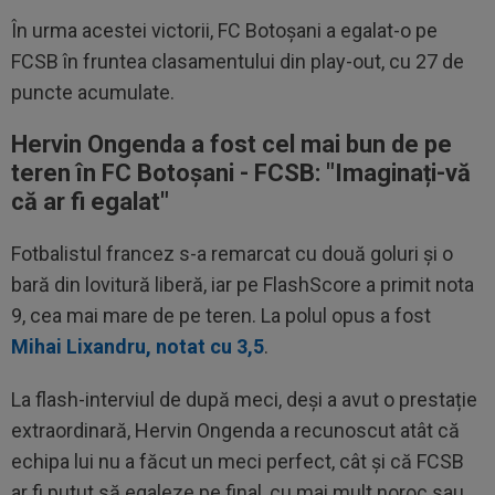
În urma acestei victorii, FC Botoșani a egalat-o pe
FCSB în fruntea clasamentului din play-out, cu 27 de
puncte acumulate.
Hervin Ongenda a fost cel mai bun de pe
teren în FC Botoșani - FCSB: "Imaginați-vă
că ar fi egalat"
Fotbalistul francez s-a remarcat cu două goluri și o
bară din lovitură liberă, iar pe FlashScore a primit nota
9, cea mai mare de pe teren. La polul opus a fost
Mihai Lixandru, notat cu 3,5
.
La flash-interviul de după meci, deși a avut o prestație
extraordinară, Hervin Ongenda a recunoscut atât că
echipa lui nu a făcut un meci perfect, cât și că FCSB
ar fi putut să egaleze pe final, cu mai mult noroc sau