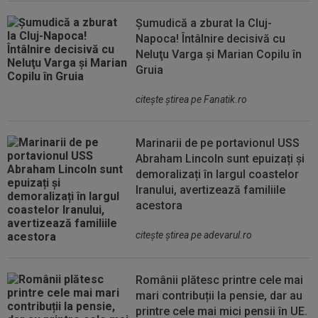
Șumudică a zburat la Cluj-
Napoca! Întâlnire decisivă cu
Neluţu Varga şi Marian Copilu în
Gruia
citeşte ştirea pe Fanatik.ro
Marinarii de pe portavionul USS
Abraham Lincoln sunt epuizați și
demoralizați în largul coastelor
Iranului, avertizează familiile
acestora
citeşte ştirea pe adevarul.ro
Românii plătesc printre cele mai
mari contribuții la pensie, dar au
printre cele mai mici pensii în UE.