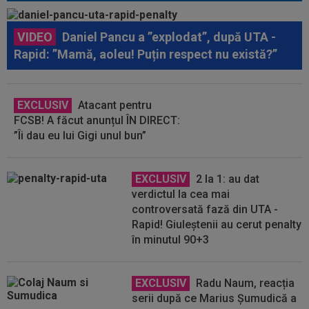
VIDEO
Daniel Pancu a ”explodat”, după UTA -
Rapid: ”Mamă, aoleu! Puțin respect nu există?”
EXCLUSIV
Atacant pentru
FCSB! A făcut anunțul ÎN DIRECT:
”Îi dau eu lui Gigi unul bun”
EXCLUSIV
2 la 1: au dat
verdictul la cea mai
controversată fază din UTA -
Rapid! Giuleștenii au cerut penalty
în minutul 90+3
EXCLUSIV
Radu Naum, reacția
serii după ce Marius Șumudică a