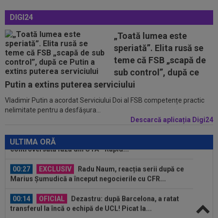
00:01
OFICIAL
Surpriză! Kevin Ciubotaru a semnat:
DIGI24
”Nu am putut rata această oportunitate”
„Toată lumea este
00:00
Rușii îl provoacă pe David Popovici înaintea
speriată”. Elita rusă se
Europenelor: ”Va pierde aurul!”...
teme că FSB „scapă de
00:46
VIDEO
Daniel Pancu a ”explodat”, după UTA -
sub control”, după ce
Rapid: ”Mamă, aoleu! Puțin respect nu...
Putin a extins puterea serviciului
Vladimir Putin a acordat Serviciului Doi al FSB competențe practic
00:41
EXCLUSIV
Atacant pentru FCSB! A făcut
nelimitate pentru a desfășura...
anunțul ÎN DIRECT: ”Îi dau eu lui Gigi unul bun”
Descarcă aplicația Digi24
00:34
EXCLUSIV
2 la 1: au dat verdictul la cea mai
controversată fază din UTA - Rapid...
ULTIMA ORĂ
00:27
EXCLUSIV
Radu Naum, reacția serii după ce
Marius Șumudică a început negocierile cu CFR...
00:14
OFICIAL
Dezastru: după Barcelona, a ratat
transferul la încă o echipă de UCL! Picat la...