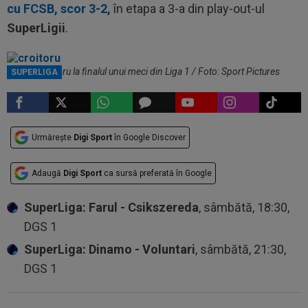
cu FCSB, scor 3-2,
în etapa a 3-a din play-out-ul
SuperLigii
.
Marius Croitoru la finalul unui meci din Liga 1 / Foto: Sport Pictures
SUPERLIGA
Urmărește
Digi Sport
în Google Discover
Adaugă
Digi Sport
ca sursă preferată în Google
SuperLiga: Farul - Csikszereda
, sâmbătă, 18:30,
DGS 1
SuperLiga: Dinamo - Voluntari
, sâmbătă, 21:30,
DGS 1