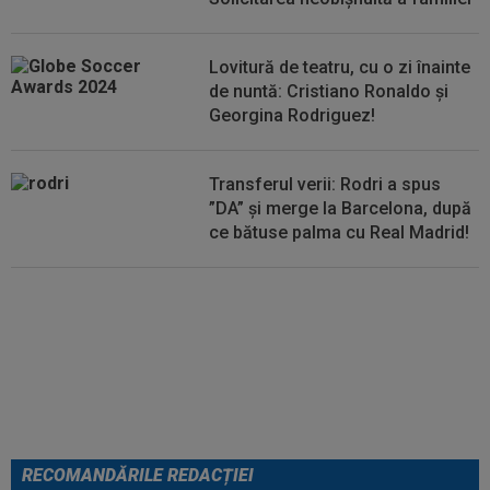
transferul la încă o echipă de UCL! Picat la...
Lovitură de teatru, cu o zi înainte
de nuntă: Cristiano Ronaldo și
Georgina Rodriguez!
Transferul verii: Rodri a spus
”DA” și merge la Barcelona, după
ce bătuse palma cu Real Madrid!
EXCLUSIV
Folha, OUT de la
CFR Cluj după dezastrul cu
Tromso! ”Îi dau afară pe toți!”.
DOUĂ nume ”luptă” pentru postul
de antrenor
RECOMANDĂRILE REDACȚIEI