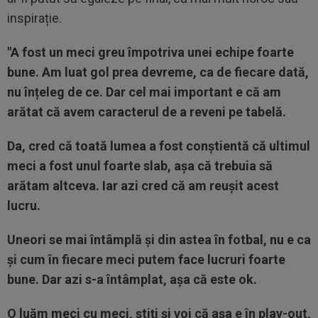
inspirație.
"A fost un meci greu împotriva unei echipe foarte
bune. Am luat gol prea devreme, ca de fiecare dată,
nu înțeleg de ce. Dar cel mai important e că am
arătat că avem caracterul de a reveni pe tabelă.
Da, cred că toată lumea a fost conștientă că ultimul
meci a fost unul foarte slab, așa că trebuia să
arătam altceva. Iar azi cred că am reușit acest
lucru.
Uneori se mai întâmplă și din astea în fotbal, nu e ca
și cum în fiecare meci putem face lucruri foarte
bune. Dar azi s-a întâmplat, așa că este ok.
O luăm meci cu meci, știți și voi că așa e în play-out,