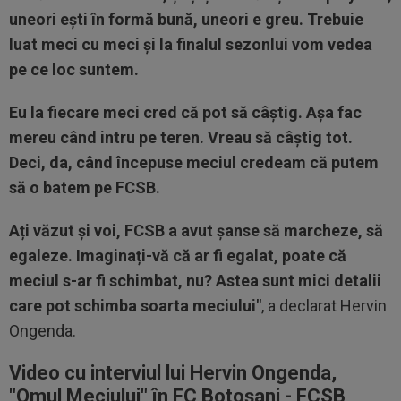
uneori ești în formă bună, uneori e greu. Trebuie
luat meci cu meci și la finalul sezonlui vom vedea
pe ce loc suntem.
Eu la fiecare meci cred că pot să câștig. Așa fac
mereu când intru pe teren. Vreau să câștig tot.
Deci, da, când începuse meciul credeam că putem
să o batem pe FCSB.
Ați văzut și voi, FCSB a avut șanse să marcheze, să
egaleze. Imaginați-vă că ar fi egalat, poate că
meciul s-ar fi schimbat, nu? Astea sunt mici detalii
care pot schimba soarta meciului"
, a declarat Hervin
Ongenda.
Video cu interviul lui Hervin Ongenda,
"Omul Meciului" în FC Botoșani - FCSB