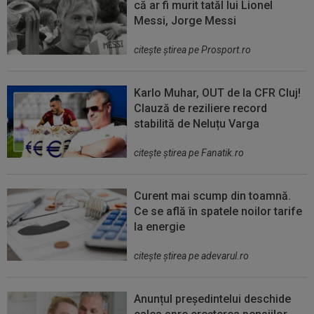
că ar fi murit tatăl lui Lionel
Messi, Jorge Messi
citeşte ştirea pe Prosport.ro
Karlo Muhar, OUT de la CFR Cluj!
Clauză de reziliere record
stabilită de Neluțu Varga
citeşte ştirea pe Fanatik.ro
Curent mai scump din toamnă.
Ce se află în spatele noilor tarife
la energie
citeşte ştirea pe adevarul.ro
Anunțul președintelui deschide