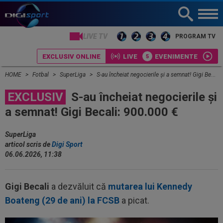
LIVE TV
PROGRAM TV
EXCLUSIV ONLINE
LIVE
EVENIMENTE
HOME
Fotbal
SuperLiga
S-au încheiat negocierile și a semnat! Gigi Becali: 900.000 €
EXCLUSIV
S-au încheiat negocierile și
a semnat! Gigi Becali: 900.000 €
SuperLiga
articol scris de
Digi Sport
06.06.2026, 11:38
Gigi Becali
a dezvăluit că
mutarea lui Kennedy
Boateng (29 de ani) la FCSB
a picat.