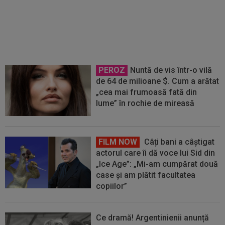
a convins și a luat decizia
PEROZ
Nuntă de vis într-o vilă
de 64 de milioane $. Cum a arătat
„cea mai frumoasă fată din
lume” în rochie de mireasă
FILM NOW
Câți bani a câștigat
actorul care îi dă voce lui Sid din
„Ice Age”: „Mi-am cumpărat două
case și am plătit facultatea
copiilor”
Ce dramă! Argentinienii anunță