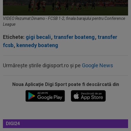
VIDEO Rezumat Dinamo - FCSB 1-2, finala barajului pentru Conference
League
Etichete:
gigi becali
,
transfer boateng
,
transfer
fcsb
,
kennedy boateng
Urmărește știrile digisport.ro și pe
Google News
Noua Aplicaţie Digi Sport poate fi descărcată din
00:38
VIDEO
Barcelona a pierdut trofeul ”Friuli
Venezia Giulia Cup”! Udinese a dat lovitura...
DIGI24
00:20
VIDEO
Alex Musi a dat declarația serii, după