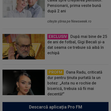
calea spre creșterea pensiilor.
Pensionarii, prima veste bună
după 2 ani
citeşte ştirea pe Newsweek.ro
EXCLUSIV
După mai bine de 25
de ani de fotbal, Gigi Becali și-a
dat seama ce trebuie să aibă în
echipă
PROFM
Oana Radu, criticată
dur pentru ținuta purtată la un
botez: „Asta nu e rochie de
biserică, trebuia să fii mai
decentă!”
Descarcă aplicația Pro FM