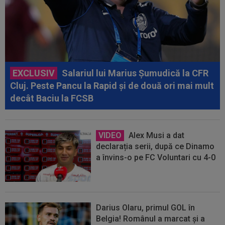
EXCLUSIV
Salariul lui Marius Șumudică la CFR
Cluj. Peste Pancu la Rapid și de două ori mai mult
decât Baciu la FCSB
VIDEO
Alex Musi a dat
declarația serii, după ce Dinamo
a învins-o pe FC Voluntari cu 4-0
Darius Olaru, primul GOL în
Belgia! Românul a marcat și a