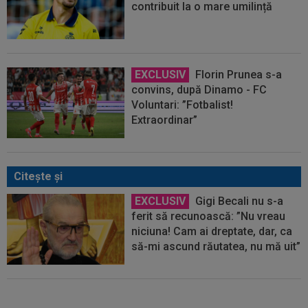
contribuit la o mare umilință
EXCLUSIV
Florin Prunea s-a
convins, după Dinamo - FC
Voluntari: ”Fotbalist!
Extraordinar”
Citeşte şi
EXCLUSIV
Gigi Becali nu s-a
ferit să recunoască: ”Nu vreau
niciuna! Cam ai dreptate, dar, ca
să-mi ascund răutatea, nu mă uit”
Schimbare la FCSB! Gigi Becali s-