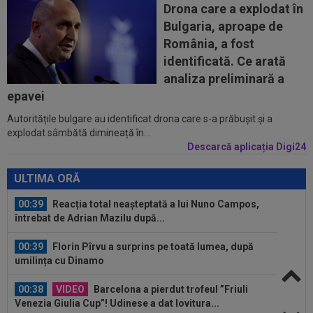
ce Dinamo a învins-o pe FC Voluntari cu...
Drona care a explodat în
Bulgaria, aproape de
00:20
VIDEO
Estrela - Sporting 2-2. Meci
România, a fost
spectaculos! Ianis Stoica a fost titular. Cele mai...
identificată. Ce arată
00:02
EXCLUSIV
Florin Prunea s-a convins, după
analiza preliminară a
Dinamo - FC Voluntari: ”Fotbalist! Extraordinar”
epavei
Autoritățile bulgare au identificat drona care s-a prăbușit și a
00:00
Ion Gheorghe a rupt tăcerea, după ce a
explodat sâmbătă dimineață în...
provocat penalty-ul din care Dinamo a...
Descarcă aplicația Digi24
07:10
Ioan Varga a luat decizia în cazul lui Marian
Huja! Fundașul e dorit de Rapid
ULTIMA ORĂ
00:39
Reacția total neașteptată a lui Nuno Campos,
întrebat de Adrian Mazilu după...
00:39
Florin Pîrvu a surprins pe toată lumea, după
umilința cu Dinamo
00:38
VIDEO
Barcelona a pierdut trofeul ”Friuli
Venezia Giulia Cup”! Udinese a dat lovitura...