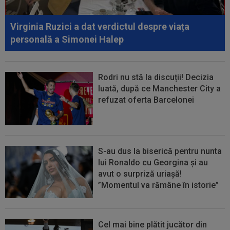
00:38
VIDEO
Barcelona a pierdut trofeul ”Friuli
Venezia Giulia Cup”! Udinese a dat lovitura...
Virginia Ruzici a dat verdictul despre viața
00:20
VIDEO
Alex Musi a dat declarația serii, după
personală a Simonei Halep
ce Dinamo a învins-o pe FC Voluntari cu...
Rodri nu stă la discuții! Decizia
luată, după ce Manchester City a
refuzat oferta Barcelonei
S-au dus la biserică pentru nunta
lui Ronaldo cu Georgina și au
avut o surpriză uriașă!
”Momentul va rămâne în istorie”
Cel mai bine plătit jucător din