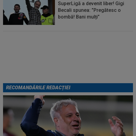
SuperLigă a devenit liber! Gigi
Becali spunea: ”Pregătesc o
bombă! Bani mulți”
EXCLUSIV
Radu Naum, reacția
serii după ce Marius Șumudică a
început negocierile cu CFR Cluj:
”Mă scuzați”
RECOMANDĂRILE REDACȚIEI