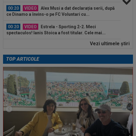
00:20
VIDEO
Alex Musi a dat declarația serii, după
ce Dinamo a învins-o pe FC Voluntari cu...
00:20
VIDEO
Estrela - Sporting 2-2. Meci
spectaculos! Ianis Stoica a fost titular. Cele mai...
Vezi ultimele ştiri
00:02
EXCLUSIV
Florin Prunea s-a convins, după
Dinamo - FC Voluntari: ”Fotbalist! Extraordinar”
TOP ARTICOLE
00:00
Ion Gheorghe a rupt tăcerea, după ce a
provocat penalty-ul din care Dinamo a...
07:10
Ioan Varga a luat decizia în cazul lui Marian
Huja! Fundașul e dorit de Rapid
00:39
Reacția total neașteptată a lui Nuno Campos,
întrebat de Adrian Mazilu după...
00:39
Florin Pîrvu a surprins pe toată lumea, după
umilința cu Dinamo