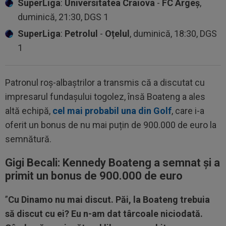
SuperLiga
:
Universitatea Craiova
-
FC Argeș
,
duminică, 21:30, DGS 1
SuperLiga
:
Petrolul
-
Oțelul
, duminică, 18:30, DGS
1
Patronul roș-albaștrilor a transmis că a discutat cu
impresarul fundașului togolez, însă Boateng a ales
altă echipă,
cel mai probabil una din Golf
, care i-a
oferit un bonus de nu mai puțin de 900.000 de euro la
semnătură.
Gigi Becali: Kennedy Boateng a semnat și a
primit un bonus de 900.000 de euro
”
Cu Dinamo nu mai discut. Păi, la Boateng trebuia
să discut cu ei? Eu n-am dat târcoale niciodată.