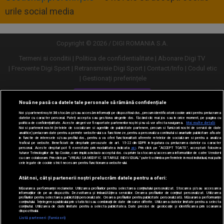
urile social media
Copyright © 2026 / DIGI ROMANIA S.A.
Termeni si conditii
Politica de confidentialitate
Abonare Digi TV
Frecvente Digi Sport
Retransmisie Digi Sport
Contact/Info
Codul etic
Gestionați preferințele
Versiune desktop
Nouă ne pasă ca datele tale personale să rămână confidențiale
Noi și partenerii noștri
30
stocăm și/sau accesăm informații pe dispozitivul dvs., precum identificatorii cookie unici pentru prelucrarea
datelor cu caracter personal. Puteți accepta sau gestiona alegerile dvs. făcând clic mai jos sau în orice moment, pe pagina cu
politica de confidențialitate. Aceste alegeri vor fi raportate partenerilor noștri și nu vă vor afecta navigarea.
Mai multe detalii
Noi si partenerii nostri (retelele de socializare si agentiile de publicitate partenere, precum si furnizorii nostri de servicii de date
analitice) prelucram date pentru a permite website-ului sa functioneze, pentru a personaliza continutul si anunturile publicitare afisate
in functie de interesele si/sau profilul dvs., pentru a va oferi functionalitati aferente retelelor de socializare si pentru a analiza
traficul pe website. Beneficiati de drepturile prevazute de art. 15-22 din GDPR in legatura cu prelucrarea datelor cu caracter
personal. Aceste drepturi pot fi exercitate prin modalitatea indicata
aici
. Prin click pe “ACCEPT TOATE”, acceptati folosirea
tuturor Tehnologiilor de tip Cookie, care implica inclusiv acceptul dvs. cu privire la stocarea/accesarea informatiilor de catre Vendor-ii
cu care colaboram. Prin click pe “VREAU SA MODIFIC SETARILE INDIVIDUAL” puteti schimba preferintele in mod individual, mai putin
cele legate de cookie strict necesare pentru functionarea website-ului.
Atât noi, cât și partenerii noștri prelucrăm datele pentru a oferi:
Măsurarea performanței reclamelor. Utilizarea profilurilor pentru selectarea conținutului personalizat. Stocarea și/sau accesarea
informațiilor de pe un dispozitiv. Dezvoltarea și îmbunătățirea serviciilor. Crearea profilurilor de conținut personalizat. Utilizarea
profilurilor pentru selectarea publicității personalizate. Crearea profilurilor pentru publicitate personalizată. Măsurarea performanței
conținutului. Înțelegerea publicului prin statistici sau combinații de date din surse diferite. Utilizarea datelor limitate pentru a selecta
conținutul. Utilizarea de date limitate pentru a selecta publicitatea. Date precise de geolocație și identificarea prin scanarea
dispozitivului.
URMĂREȘTE-NE ȘI PE:
Listă parteneri (furnizori)