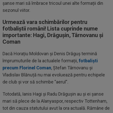
șanse mari să îmbrace tricoul unei alte formații din
sezonul viitor.
Urmează vara schimbărilor pentru
fotbaliștii români! Lista cuprinde nume
importante: Hagi, Drăgușin, Târnovanu și
Coman
Dacă Horațiu Moldovan și Denis Drăguș termină
împrumuturile de la actualele formații,
fotbaliști
precum Florinel Coman
, Ștefan Târnovanu și
Vladislav Blănuță nu mai evoluează pentru echipele
de club și vor să schimbe "aerul".
Totodată, Ianis Hagi și Radu Drăgușin au și ei șanse
mari să plece de la Alanyaspor, respectiv Tottenham,
tot din cauza statutului avut la ora actuală. Rămâne de