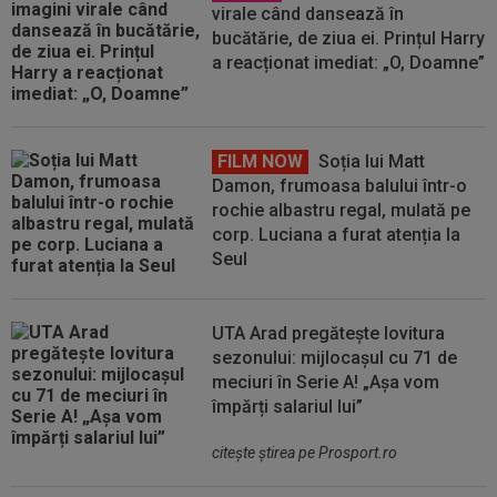
virale când dansează în
bucătărie, de ziua ei. Prințul Harry
a reacționat imediat: „O, Doamne”
FILM NOW
Soția lui Matt
Damon, frumoasa balului într-o
rochie albastru regal, mulată pe
corp. Luciana a furat atenția la
Seul
UTA Arad pregătește lovitura
sezonului: mijlocașul cu 71 de
meciuri în Serie A! „Așa vom
împărți salariul lui”
citeşte ştirea pe Prosport.ro