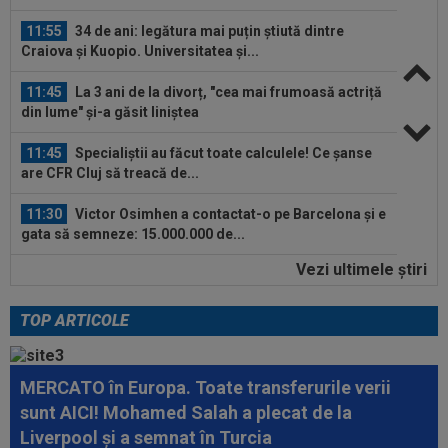
11:55
34 de ani: legătura mai puțin știută dintre
Craiova și Kuopio. Universitatea și...
11:45
La 3 ani de la divorț, "cea mai frumoasă actriță
din lume" și-a găsit liniștea
11:45
Specialiștii au făcut toate calculele! Ce șanse
are CFR Cluj să treacă de...
11:30
Victor Osimhen a contactat-o pe Barcelona și e
gata să semneze: 15.000.000 de...
Vezi ultimele ştiri
11:23
Norvegienii i-au ”luat tare” pe români, înainte
de CFR Cluj - Tromso: ”Haotici!”
TOP ARTICOLE
12:28
FOTO
Georgina, făcută "grasă" chiar înainte
de nunta cu Ronaldo! Antonela nu a stat...
MERCATO în Europa. Toate transferurile verii
12:24
Un club din SuperLigă, aproape să dea lovitura!
sunt AICI! Mohamed Salah a plecat de la
Tratative avansate cu un...
Liverpool și a semnat în Turcia