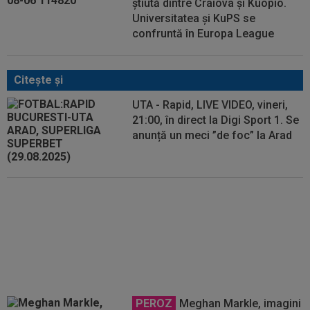
știută dintre Craiova și Kuopio.
Universitatea și KuPS se
confruntă în Europa League
Citeşte şi
UTA - Rapid, LIVE VIDEO, vineri,
21:00, în direct la Digi Sport 1. Se
anunță un meci ”de foc” la Arad
EXCLUSIV
Ioan Andone s-a
convins de Dinamo, după doar 3
etape: ”Nu mă așteptam la așa
ceva”
PEROZ
Meghan Markle, imagini