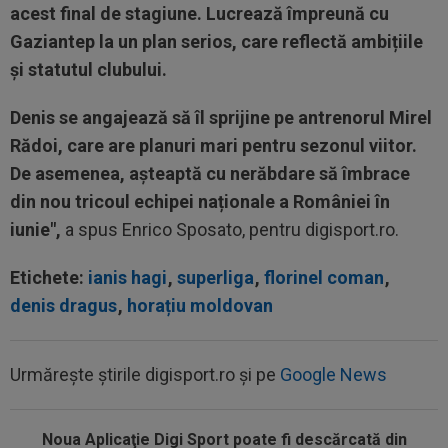
acest final de stagiune. Lucrează împreună cu
Gaziantep la un plan serios, care reflectă ambițiile
și statutul clubului.
Denis se angajează să îl sprijine pe antrenorul Mirel
Rădoi, care are planuri mari pentru sezonul viitor.
De asemenea,
așteaptă cu nerăbdare să îmbrace
din nou tricoul echipei naționale a României în
iunie",
a spus Enrico Sposato, pentru digisport.ro.
Etichete:
ianis hagi
,
superliga
,
florinel coman
,
denis dragus
,
horațiu moldovan
Urmărește știrile digisport.ro și pe
Google News
Noua Aplicaţie Digi Sport poate fi descărcată din
11:55
34 de ani: legătura mai puțin știută dintre