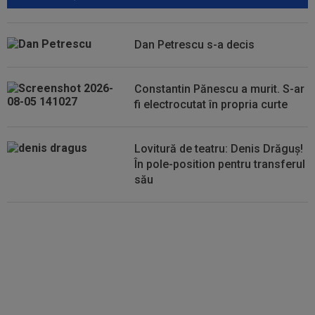
12:18
EXCLUSIV
Ioan Varga ”a explodat”: ”M-am
săturat”
Dan Petrescu s-a decis
11:55
34 de ani: legătura mai puțin știută dintre
Craiova și Kuopio. Universitatea și...
Constantin Pănescu a murit. S-ar
11:45
La 3 ani de la divorț, "cea mai frumoasă actriță
fi electrocutat în propria curte
din lume" și-a găsit liniștea
Lovitură de teatru: Denis Drăguș!
În pole-position pentru transferul
său
Micael Leandro a murit, după ce
a fost împușcat în timpul
meciului