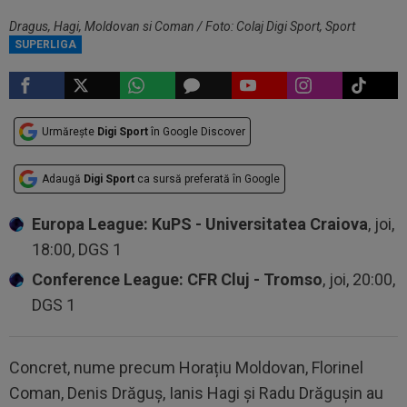
Dragus, Hagi, Moldovan si Coman / Foto: Colaj Digi Sport, Sport
Pictures
SUPERLIGA
Urmărește
Digi Sport
în Google Discover
Adaugă
Digi Sport
ca sursă preferată în Google
Europa League: KuPS - Universitatea Craiova
, joi,
18:00, DGS 1
Conference League: CFR Cluj - Tromso
, joi, 20:00,
DGS 1
Concret, nume precum Horațiu Moldovan, Florinel
Coman, Denis Drăguș, Ianis Hagi și Radu Drăgușin au