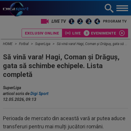
PROGRAM TV
EXCLUSIV ONLINE
LIVE
EVENIMENTE
HOME
Fotbal
SuperLiga
Să vină vara! Hagi, Coman și Drăguș, gata să schimbe echipele. Lista completă
Să vină vara! Hagi, Coman și Drăguș,
gata să schimbe echipele. Lista
completă
SuperLiga
articol scris de
Digi Sport
12.05.2026, 09:13
Perioada de mercato din această vară ar putea aduce
transferuri pentru mai mulți jucători români.