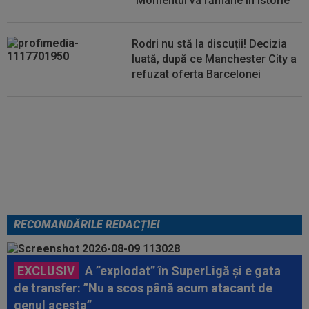
”Momentul va rămâne în istorie”
Rodri nu stă la discuții! Decizia
luată, după ce Manchester City a
refuzat oferta Barcelonei
Cel mai bine plătit jucător din
SuperLigă a devenit liber! Gigi
Becali spunea: ”Pregătesc o
bombă! Bani mulți”
RECOMANDĂRILE REDACȚIEI
EXCLUSIV
A ”explodat” în SuperLigă și e gata
de transfer: ”Nu a scos până acum atacant de
genul acesta”