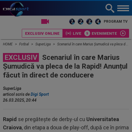
LIVE TV
PROGRAM TV
EXCLUSIV ONLINE
LIVE
EVENIMENTE
HOME
Fotbal
SuperLiga
Scenariul în care Marius Șumudică va pleca de la Rapid! Anunțul făcut în direct de conducere
EXCLUSIV
Scenariul în care Marius
Șumudică va pleca de la Rapid! Anunțul
făcut în direct de conducere
SuperLiga
articol scris de
Digi Sport
26.03.2025, 20:44
Rapid
se pregătește de derby-ul cu
Universitatea
Craiova
, din etapa a doua de play-off, după ce în prima