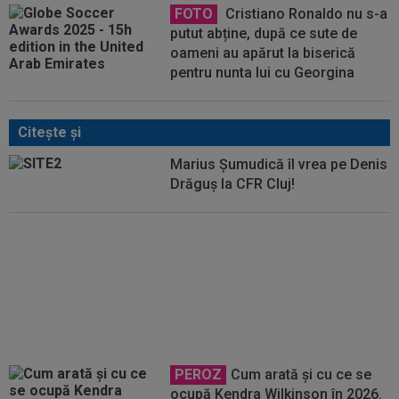
FOTO
Cristiano Ronaldo nu s-a
putut abține, după ce sute de
oameni au apărut la biserică
pentru nunta lui cu Georgina
Citeşte şi
Marius Șumudică îl vrea pe Denis
Drăguș la CFR Cluj!
EXCLUSIV
Florin Prunea a
dezvăluit cum l-a convins Ioan
Varga pe Marius Șumudică să o
preia pe CFR
PEROZ
Cum arată și cu ce se
ocupă Kendra Wilkinson în 2026.