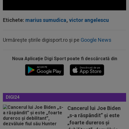
Etichete:
marius sumudica
,
victor angelescu
Urmărește știrile digisport.ro și pe
Google News
12:42
OUT! Hansi Flick a anunțat trei plecări de la
Barcelona
Noua Aplicaţie Digi Sport poate fi descărcată din
12:20
FOTO
Cristiano Ronaldo nu s-a putut abține,
după ce sute de oameni au apărut la...
12:16
VIDEO
FC Porto - Alverca, LIVE VIDEO, 20:00,
DGS 2. Benfica - Academico Viseu, 22:30...
12:07
Universitatea Craiova - FC Argeș, LIVE VIDEO,
DIGI24
21:30, DGS 1. Un jucător a plecat...
Cancerul lui Joe Biden
12:07
VIDEO
Chindia Târgoviște - Metaloglobus,
„s-a răspândit” şi este
16:30, pe Digi Sport 1. Ultimul meci al...
„foarte dureros și
13:01
Giovanni Becali a rămas ”interzis” când a aflat