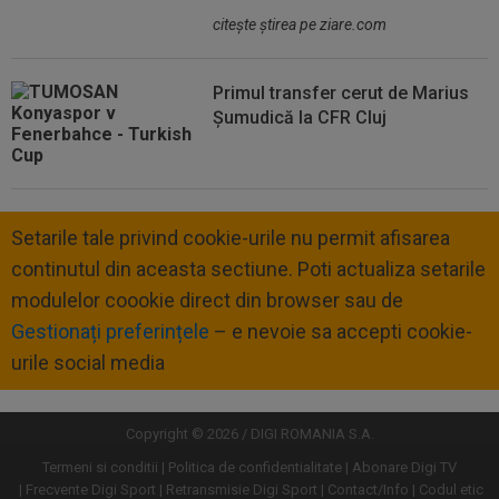
citeşte ştirea pe ziare.com
Primul transfer cerut de Marius
Șumudică la CFR Cluj
Setarile tale privind cookie-urile nu permit afisarea
continutul din aceasta sectiune. Poti actualiza setarile
modulelor coookie direct din browser sau de
Gestionați preferințele
– e nevoie sa accepti cookie-
urile social media
Copyright © 2026 / DIGI ROMANIA S.A.
Termeni si conditii
Politica de confidentialitate
Abonare Digi TV
Frecvente Digi Sport
Retransmisie Digi Sport
Contact/Info
Codul etic