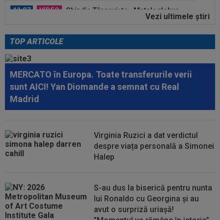
Vezi ultimele ştiri
13:01
Giovanni Becali a rămas ”interzis” când a aflat
ce i-a spus MM Stoica lui Gigi...
TOP ARTICOLE
12:48
Sepsi - FCSB | LIVE VIDEO, luni, 21:30, DGS 1.
Roș-albaștrii, ”ca acasă” la...
MERCATO în Europa. Toate transferurile verii
12:43
Ce a spus Federico Valverde despre Jose
sunt AICI! Yan Diomande a semnat cu Real
Mourinho, după meciul din Ungaria
Madrid
12:42
OUT! Hansi Flick a anunțat trei plecări de la
Barcelona
Virginia Ruzici a dat verdictul
12:20
FOTO
Cristiano Ronaldo nu s-a putut abține,
despre viața personală a Simonei
după ce sute de oameni au apărut la...
Halep
S-au dus la biserică pentru nunta
lui Ronaldo cu Georgina și au
avut o surpriză uriașă!