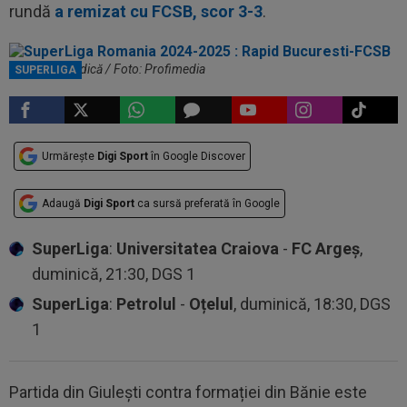
rundă
a remizat cu FCSB, scor 3-3
.
Marius Șumudică / Foto: Profimedia
SUPERLIGA
Urmărește
Digi Sport
în Google Discover
Adaugă
Digi Sport
ca sursă preferată în Google
SuperLiga
:
Universitatea Craiova
-
FC Argeș
,
duminică, 21:30, DGS 1
SuperLiga
:
Petrolul
-
Oțelul
, duminică, 18:30, DGS
1
Partida din Giulești contra formației din Bănie este