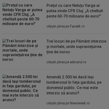
Prețul cu care Neluțu Varga ar
putea vinde CFR Cluj: „A cheltuit
peste 60-70 milioane de euro!"
citeşte ştirea pe Fanatik.ro
Trei locuri de pe Pământ interzise
și mortale, unde supraviețuirea
ține de noroc
citeşte ştirea pe adevarul.ro
Amendă 2.500 lei dacă lași
tomberonul în fața gardului, pe
domeniul public. Ce mai este
interzis să arunci?
citeşte ştirea pe Newsweek.ro