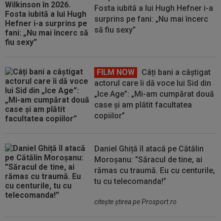
Fosta iubită a lui Hugh Hefner i-a
surprins pe fani: „Nu mai încerc
să fiu sexy”
FILM NOW
Câți bani a câștigat
actorul care îi dă voce lui Sid din
„Ice Age”: „Mi-am cumpărat două
case și am plătit facultatea
copiilor”
Daniel Ghiță îl atacă pe Cătălin
Moroșanu: ”Săracul de tine, ai
rămas cu traumă. Eu cu centurile,
tu cu telecomanda!”
citeşte ştirea pe Prosport.ro