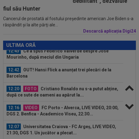
debilitant”, dezvăluie
ce i-a spus MM Stoica lui Gigi...
fiul său Hunter
Cancerul de prostată al fostului preşedinte american Joe Biden s-a
12:48
Sepsi - FCSB | LIVE VIDEO, luni, 21:30, DGS 1.
răspândit şi la alte părţi ale...
Roș-albaștrii, ”ca acasă” la...
Descarcă aplicația Digi24
12:43
Ce a spus Federico Valverde despre Jose
Mourinho, după meciul din Ungaria
ULTIMA ORĂ
12:42
OUT! Hansi Flick a anunțat trei plecări de la
Barcelona
12:20
FOTO
Cristiano Ronaldo nu s-a putut abține,
după ce sute de oameni au apărut la...
12:16
VIDEO
FC Porto - Alverca, LIVE VIDEO, 20:00,
DGS 2. Benfica - Academico Viseu, 22:30...
12:07
Universitatea Craiova - FC Argeș, LIVE VIDEO,
21:30, DGS 1. Un jucător a plecat...
12:07
VIDEO
Chindia Târgoviște - Metaloglobus,
16:30, pe Digi Sport 1. Ultimul meci al...