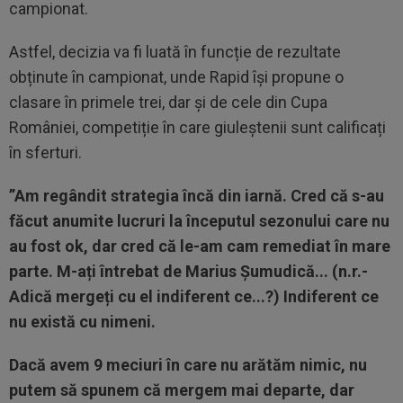
campionat.
Astfel, decizia va fi luată în funcție de rezultate
obținute în campionat, unde Rapid își propune o
clasare în primele trei, dar și de cele din Cupa
României, competiție în care giuleștenii sunt calificați
în sferturi.
”Am regândit strategia încă din iarnă. Cred că s-au
făcut anumite lucruri la începutul sezonului care nu
au fost ok, dar cred că le-am cam remediat în mare
parte. M-ați întrebat de Marius Șumudică... (n.r.-
Adică mergeți cu el indiferent ce...?) Indiferent ce
nu există cu nimeni.
Dacă avem 9 meciuri în care nu arătăm nimic, nu
putem să spunem că mergem mai departe, dar