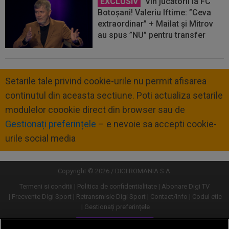
EXCLUSIV
Vin jucătorii la FC
Botoșani! Valeriu Iftime: ”Ceva
extraordinar” + Mailat și Mitrov
au spus ”NU” pentru transfer
Setarile tale privind cookie-urile nu permit afisarea
continutul din aceasta sectiune. Poti actualiza setarile
modulelor coookie direct din browser sau de
Gestionați preferințele
– e nevoie sa accepti cookie-
urile social media
Copyright © 2026 / DIGI ROMANIA S.A.
Termeni si conditii
Politica de confidentialitate
Abonare Digi TV
Frecvente Digi Sport
Retransmisie Digi Sport
Contact/Info
Codul etic
Gestionați preferințele
Versiune desktop