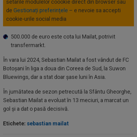
setarile modulelor coookie direct din browser sau
de
Gestionați preferințele
– e nevoie sa accepti
cookie-urile social media
500.000 de euro este cota lui Mailat, potrivit
transfermarkt.
În vara lui 2024, Sebastian Mailat a fost vândut de FC
Botoșani în liga a doua din Coreea de Sud, la Suwon
Bluewings, dar a stat doar șase luni în Asia.
În jumătatea de sezon petrecută la Sfântu Gheorghe,
Sebastian Mailat a evoluat în 13 meciuri, a marcat un
gol și a dat o pasă decisivă.
Etichete:
sebastian mailat