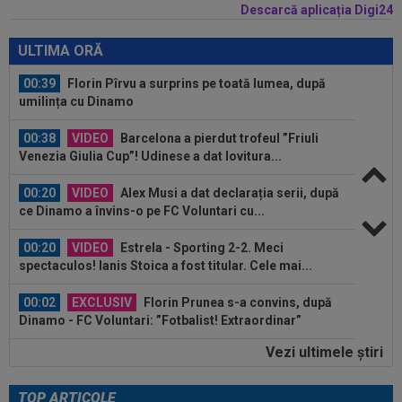
Descarcă aplicația Digi24
00:39
Reacția total neașteptată a lui Nuno Campos,
întrebat de Adrian Mazilu după...
ULTIMA ORĂ
00:39
Florin Pîrvu a surprins pe toată lumea, după
umilința cu Dinamo
00:38
VIDEO
Barcelona a pierdut trofeul ”Friuli
Venezia Giulia Cup”! Udinese a dat lovitura...
00:20
VIDEO
Alex Musi a dat declarația serii, după
ce Dinamo a învins-o pe FC Voluntari cu...
00:20
VIDEO
Estrela - Sporting 2-2. Meci
spectaculos! Ianis Stoica a fost titular. Cele mai...
00:02
EXCLUSIV
Florin Prunea s-a convins, după
Dinamo - FC Voluntari: ”Fotbalist! Extraordinar”
Vezi ultimele ştiri
00:00
Ion Gheorghe a rupt tăcerea, după ce a
provocat penalty-ul din care Dinamo a...
TOP ARTICOLE