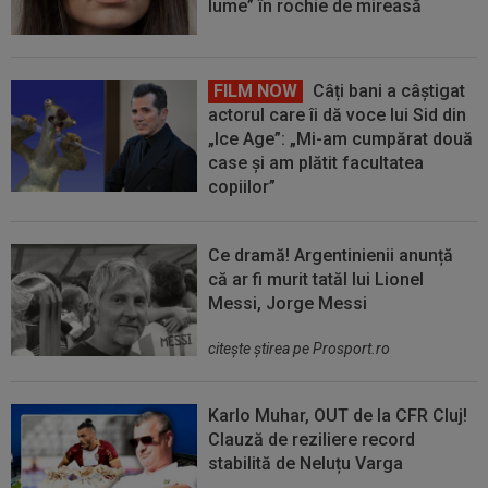
lume” în rochie de mireasă
FILM NOW
Câți bani a câștigat
actorul care îi dă voce lui Sid din
„Ice Age”: „Mi-am cumpărat două
case și am plătit facultatea
copiilor”
Ce dramă! Argentinienii anunță
că ar fi murit tatăl lui Lionel
Messi, Jorge Messi
citeşte ştirea pe Prosport.ro
Karlo Muhar, OUT de la CFR Cluj!
Clauză de reziliere record
stabilită de Neluțu Varga