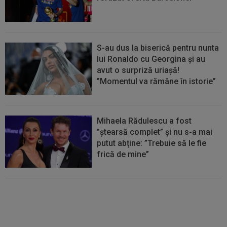
S-au dus la biserică pentru nunta
lui Ronaldo cu Georgina și au
avut o surpriză uriașă!
”Momentul va rămâne în istorie”
Mihaela Rădulescu a fost
”ștearsă complet” și nu s-a mai
putut abține: ”Trebuie să le fie
frică de mine”
Cel mai bine plătit jucător din
SuperLigă a devenit liber! Gigi
Becali spunea: ”Pregătesc o