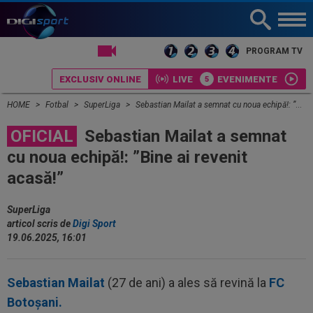
LIVE TV
PROGRAM TV
EXCLUSIV ONLINE
LIVE
EVENIMENTE
HOME
Fotbal
SuperLiga
Sebastian Mailat a semnat cu noua echipă!: ”Bine ai revenit acasă!”
OFICIAL
Sebastian Mailat a semnat
cu noua echipă!: ”Bine ai revenit
acasă!”
SuperLiga
articol scris de
Digi Sport
19.06.2025, 16:01
Sebastian Mailat
(27 de ani) a ales să revină la
FC
Botoșani.