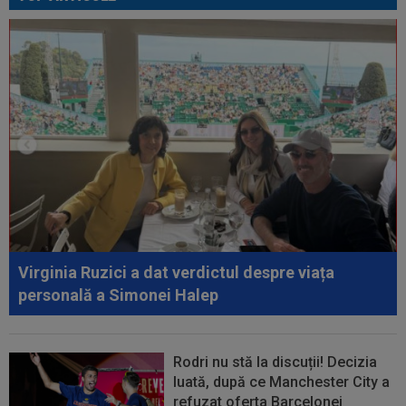
23:58
EXCLUSIV
Salariul lui Marius Șumudică la
CFR Cluj. Peste Pancu la Rapid și de două ori...
00:39
Reacția total neașteptată a lui Nuno Campos,
întrebat de Adrian Mazilu după...
00:39
Florin Pîrvu a surprins pe toată lumea, după
umilința cu Dinamo
00:38
VIDEO
Barcelona a pierdut trofeul ”Friuli
Venezia Giulia Cup”! Udinese a dat lovitura...
00:20
VIDEO
Alex Musi a dat declarația serii, după
ce Dinamo a învins-o pe FC Voluntari cu...
Virginia Ruzici a dat verdictul despre viața
00:20
VIDEO
Estrela - Sporting 2-2. Meci
personală a Simonei Halep
spectaculos! Ianis Stoica a fost titular. Cele mai...
Rodri nu stă la discuții! Decizia
luată, după ce Manchester City a
refuzat oferta Barcelonei