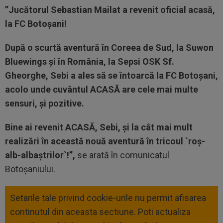
”Jucătorul Sebastian Mailat a revenit oficial acasă,
la FC Botoșani!
După o scurtă aventură în Coreea de Sud, la Suwon
Bluewings și în România, la Sepsi OSK Sf.
Gheorghe, Sebi a ales să se întoarcă la FC Botoșani,
acolo unde cuvântul ACASĂ are cele mai multe
sensuri, și pozitive.
Bine ai revenit ACASĂ, Sebi, și la cât mai mult
realizări în această nouă aventură în tricoul `roș-
alb-albaștrilor`!”,
se arată în comunicatul
Botoșaniului.
Setarile tale privind cookie-urile nu permit afisarea
continutul din aceasta sectiune. Poti actualiza