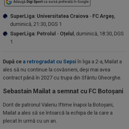
Adaugă
Digi Sport
ca sursă preferată în Google
SuperLiga
:
Universitatea Craiova
-
FC Argeș
,
duminică, 21:30, DGS 1
SuperLiga
:
Petrolul
-
Oțelul
, duminică, 18:30, DGS
1
După ce
a retrogradat cu Sepsi
în liga a 2-a, Mailat a
ales să nu continue la covăsneni, deși mai avea
contract până în 2027 cu trupa din Sfântu Gheorghe.
Sebastain Mailat a semnat cu FC Botoșani
Dorit de patronul Valeriu Iftime înapoi la Botoșani,
Mailat a ales să se întoarcă la echipa de la care a
plecat în urmă cu un an.