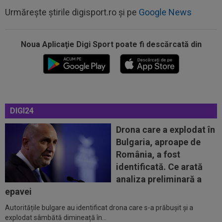
Urmărește știrile digisport.ro și pe
Google News
Noua Aplicaţie Digi Sport poate fi descărcată din
00:20
VIDEO
Alex Musi a dat declarația serii, după
ce Dinamo a învins-o pe FC Voluntari cu...
DIGI24
00:20
VIDEO
Estrela - Sporting 2-2. Meci
spectaculos! Ianis Stoica a fost titular. Cele mai...
Drona care a explodat în
Bulgaria, aproape de
00:02
EXCLUSIV
Florin Prunea s-a convins, după
România, a fost
Dinamo - FC Voluntari: ”Fotbalist! Extraordinar”
identificată. Ce arată
00:00
Ion Gheorghe a rupt tăcerea, după ce a
analiza preliminară a
provocat penalty-ul din care Dinamo a...
epavei
Autoritățile bulgare au identificat drona care s-a prăbușit și a
23:58
EXCLUSIV
Salariul lui Marius Șumudică la
explodat sâmbătă dimineață în...
CFR Cluj. Peste Pancu la Rapid și de două ori...