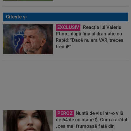
Citeşte şi
EXCLUSIV
Reacția lui Valeriu
Iftime, după finalul dramatic cu
Rapid: ”Dacă nu era VAR, trecea
trenul!”
VIDEO
FC Botoșani, penalty
ratat, apoi repetat și transformat
cu Rapid! De ce s-a bătut din nou,
în minutul 90
PEROZ
Nuntă de vis într-o vilă
de 64 de milioane $. Cum a arătat
„cea mai frumoasă fată din