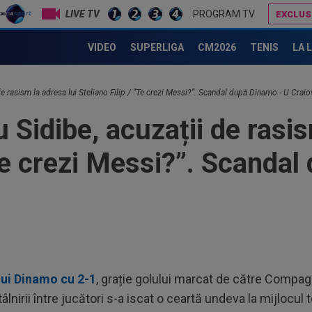
LIVE TV
PROGRAM TV
EXCLUS
Adrian Cristea a vorbit despre problemele lui Cătălin Cîrjan: "Are de suferit"
Lovitură de proporții: Ioan Varga, gata să renunțe la CFR și să preia alt club din SuperLigă: ”Acolo sunt toate condițiile”
VIDEO
SUPERLIGA
CM2026
TENIS
LA 
de rasism la adresa lui Steliano Filip / ”Te crezi Messi?”. Scandal după Dinamo - U Craio
Sidibe, acuzații de rasis
”Te crezi Messi?”. Scanda
lui Dinamo cu 2-1
, grație golului marcat de către Compa
ntâlnirii între jucători s-a iscat o ceartă undeva la mijlocul 