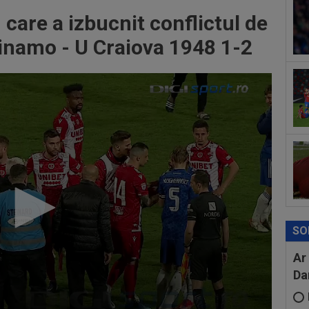
00
are a izbucnit conflictul de
eur
Dinamo - U Craiova 1948 1-2
SO
Ar
Da