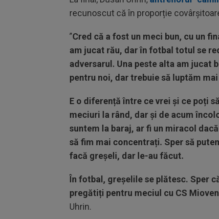
recunoscut că în proporție covârșitoare 
”
Cred că a fost un meci bun, cu un fin
am jucat rău, dar în fotbal totul se r
adversarul. Una peste alta am jucat bi
pentru noi, dar trebuie să luptăm mai
E o diferență între ce vrei și ce poți
meciuri la rând, dar și de acum înco
suntem la baraj, ar fi un miracol dacă
să fim mai concentrați. Sper să putem
facă greșeli, dar le-au făcut.
În fotbal, greșelile se plătesc. Sper c
pregătiți pentru meciul cu CS Mioven
Uhrin.