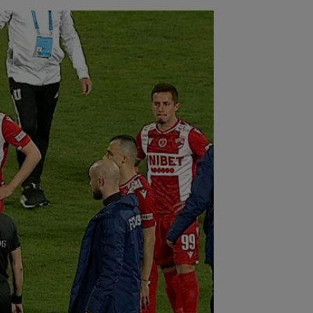
:08
Mai rău decât CFR Cluj: scorul
ii în Europa! La pauză erau conduși cu
..
:01
EXCLUSIV
Folha, OUT de la CFR
j după dezastrul cu Tromso! ”Îi dau
ă pe toți!”...
:52
EXCLUSIV
Gigi Becali: ”Am
dut un jucător pe 3.000.000 €”
:44
Enervat după ce a aflat că Rodri
transferă la Barcelona, Mourinho s-a
 de...
:42
Antrenorul lui Tromso a surprins