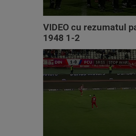
Volume
90%
VIDEO cu rezumatul pa
1948 1-2