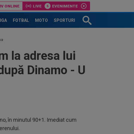
IV ONLINE
LIVE
EVENIMENTE
LIGA
FOTBAL
MOTO
SPORTURI
va
m la adresa lui
l după Dinamo - U
gno, în minutul 90+1. Imediat cum
terenului.