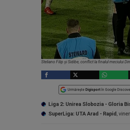
Steliano Filip și Sidibe, conflict la finalul meciului 
Urmărește
Digisport
în Google Discove
Liga 2: Unirea Slobozia - Gloria Bi
SuperLiga: UTA Arad - Rapid
, vine