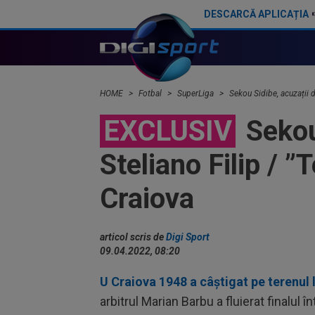
DESCARCĂ APLICAȚIA
Pițurcă a răbufnit după ce FCSB a anunțat că l-a transferat pe ”cel mai bun străin din România” și l-a ironizat pe MM Stoica
HOME
Fotbal
SuperLiga
Sekou Sidibe, acuzații 
EXCLUSIV
Sekou 
Steliano Filip / 
Craiova
articol scris de
Digi Sport
09.04.2022, 08:20
U Craiova 1948 a câștigat pe terenul 
arbitrul Marian Barbu a fluierat finalul î