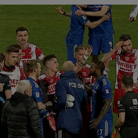
00
ser
0-2.
00
Clu
afar
23
vân
23
se 
dus
23