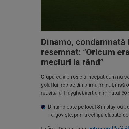
Volume
90%
Dinamo, condamnată la
resemnat: ”Oricum era
meciuri la rând”
Gruparea alb-roșie a început cum nu se
golul lui Irobiso din primul minut, însă o
reușita lui Huyghebaert din minutul 50 ș
Dinamo este pe locul 8 în play-out, 
Târgoviște, prima echipă clasată dea
La final, Dusan Uhrin,
antrenorul ”câini