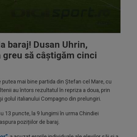
 baraj! Dusan Uhrin,
 greu să câștigăm cinci
 putea mai bine partida din Ștefan cel Mare, cu
ltenii au întors rezultatul în repriza a doua, prin
i golul italianului Compagno din prelungiri.
cu 13 puncte, la 9 lungimi în urma Chindiei
spura pozițiilor de baraj.
lor”
, a acuzat erorile individuale ale elevilor săi și a