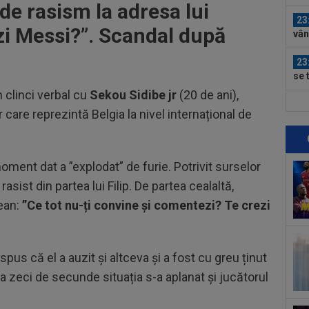
de rasism la adresa lui
afar
23
ezi Messi?”. Scandal după
vân
23
se 
dus
n clinci verbal cu
Sekou Sidibe jr
(20 de ani),
23
 care reprezintă Belgia la nivel internațional de
pe 
un..
00
pro
moment dat a ”explodat” de furie. Potrivit surselor
CFR
rasist din partea lui Filip. De partea cealaltă,
00
ți 
vean:
”Ce tot nu-ți convine și comentezi? Te crezi
cân
00
CFR
spus că el a auzit și altceva și a fost cu greu ținut
00
a zeci de secunde situația s-a aplanat și jucătorul
dat
”Șt