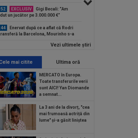
ă pe toți!”...
:52
EXCLUSIV
Gigi Becali: ”Am
dut un jucător pe 3.000.000 €”
:44
Enervat după ce a aflat că Rodri
transferă la Barcelona, Mourinho s-a
 de...
Vezi ultimele ştiri
:42
Antrenorul lui Tromso a surprins
toată lumea, după 5-0 cu CFR: ”Mai e
.
Cele mai citite
Ultima oră
:43
EXCLUSIV
Lovitură de
porții: Ioan Varga, gata să renunțe la
MERCATO în Europa.
 și să preia alt club...
Toate transferurile verii
:41
EXCLUSIV
Gigi Becali: ”Hai să-
sunt AICI! Yan Diomande
spun ce face Mihai Stoica. E prima oară
a semnat...
d o zic”
:34
EXCLUSIV
Dorit iar de Varga la
La 3 ani de la divorț, "cea
 Cluj, Edi Iordănescu a luat decizia!
mai frumoasă actriță din
lume" și-a găsit liniștea
:22
EXCLUSIV
Gică Craioveanu a
 declarația serii, după KuPS - Craiova:
ii cine mă...