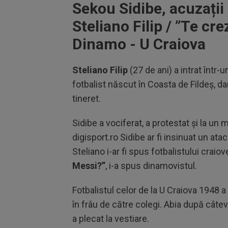
Sekou Sidibe, acuzații 
Steliano Filip / ”Te cr
Dinamo - U Craiova
Steliano Filip
(27 de ani) a intrat într-u
fotbalist născut în Coasta de Fildeș, dar
tineret.
Sidibe a vociferat, a protestat și la un 
digisport.ro Sidibe ar fi insinuat un atac 
Steliano i-ar fi spus fotbalistului craio
Messi?”
, i-a spus dinamovistul.
Fotbalistul celor de la U Craiova 1948 a 
în frâu de către colegi. Abia după câtev
a plecat la vestiare.