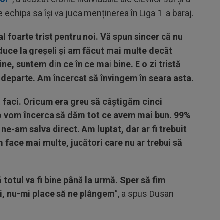
echipa sa își va juca menținerea în Liga 1 la baraj.
al foarte trist pentru noi. Vă spun sincer că nu
educe la greșeli și am făcut mai multe decât
ne, suntem din ce în ce mai bine. E o zi tristă
 departe. Am încercat să învingem în seara asta.
 să faci. Oricum era greu să câștigăm cinci
lo vom încerca să dăm tot ce avem mai bun. 99%
 ne-am salva direct. Am luptat, dar ar fi trebuit
 face mai multe, jucători care nu ar trebui să
ă totul va fi bine până la urmă. Sper să fim
i, nu-mi place să ne plângem
”, a spus Dusan