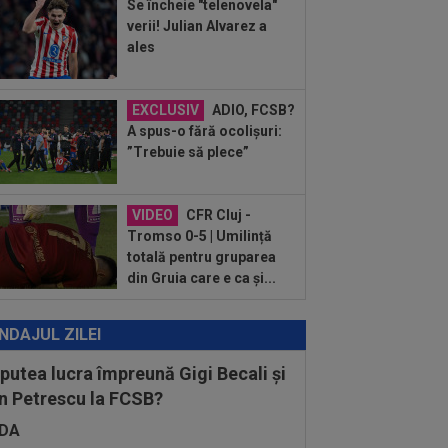
Se încheie "telenovela"
:12
Barcelona, 180 de milioane de
verii! Julian Alvarez a
o pentru Rodri!
ales
EXCLUSIV
ADIO, FCSB?
A spus-o fără ocolișuri:
”Trebuie să plece”
VIDEO
CFR Cluj -
Tromso 0-5 | Umilință
totală pentru gruparea
din Gruia care e ca și...
NDAJUL ZILEI
 putea lucra împreună Gigi Becali și
n Petrescu la FCSB?
DA