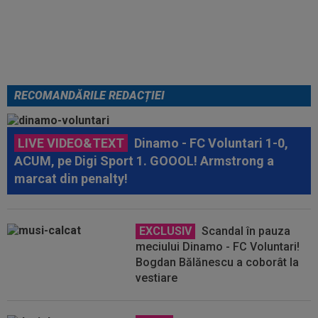
Gigi, nu ai văzut așa ceva!”.
Becali s-a convins după 29 de
minute și a luat decizia: OUT
RECOMANDĂRILE REDACȚIEI
LIVE VIDEO&TEXT
Dinamo - FC Voluntari 1-0,
ACUM, pe Digi Sport 1. GOOOL! Armstrong a
marcat din penalty!
EXCLUSIV
Scandal în pauza
meciului Dinamo - FC Voluntari!
Bogdan Bălănescu a coborât la
vestiare