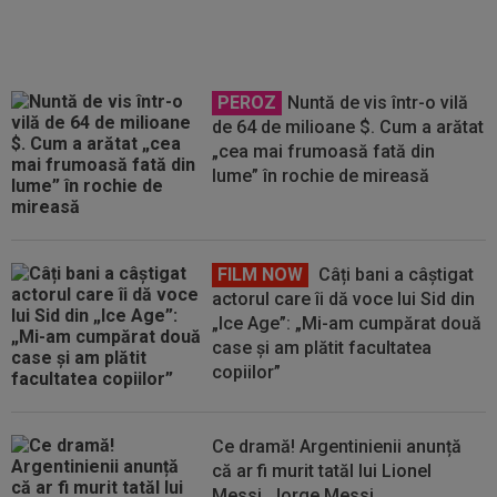
PEROZ
Nuntă de vis într-o vilă
de 64 de milioane $. Cum a arătat
„cea mai frumoasă fată din
lume” în rochie de mireasă
FILM NOW
Câți bani a câștigat
actorul care îi dă voce lui Sid din
„Ice Age”: „Mi-am cumpărat două
case și am plătit facultatea
copiilor”
Ce dramă! Argentinienii anunță
că ar fi murit tatăl lui Lionel
Messi, Jorge Messi