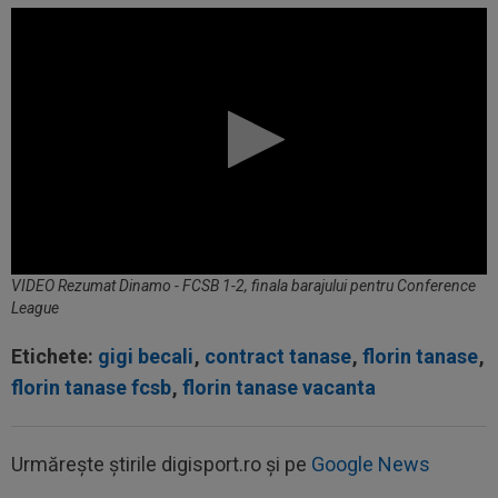
VIDEO Rezumat Dinamo - FCSB 1-2, finala barajului pentru Conference
League
Etichete:
gigi becali
,
contract tanase
,
florin tanase
,
florin tanase fcsb
,
florin tanase vacanta
Urmărește știrile digisport.ro și pe
Google News
22:09
Ferencvaros - Real Madrid 1-2, la Budapesta.
Mourinho rămâne neînvins în al...