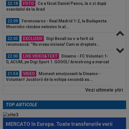
22:09
Ferencvaros - Real Madrid 1-2, la Budapesta.
Mourinho rămâne neînvins în al...
22:03
EXCLUSIV
Gigi Becali nu s-a ferit să
recunoască: ”Nu vreau niciuna! Cam ai dreptate...
22:00
LIVE VIDEO&TEXT
Dinamo - FC Voluntari 1-
0, ACUM, pe Digi Sport 1. GOOOL! Armstrong a marcat
din...
21:54
VIDEO
Moment emoționant la Dinamo -
Voluntari! Jucătorii de la echipa secundă au...
21:51
Decizia luată de Barcelona, după ce
Manchester City i-a refuzat prima ofertă...
Vezi ultimele ştiri
22:55
LIVE VIDEO&SCORE
Estrela - Sporting 0-0,
ACUM, DGS 3. Ianis Stoica e titular! Cele mai tari...
TOP ARTICOLE
22:43
EXCLUSIV
Scandal în pauza meciului Dinamo
- FC Voluntari! Bogdan Bălănescu a coborât la...
MERCATO în Europa. Toate transferurile verii
22:18
FOTO
Ce a făcut Daniel Pancu, la o zi după