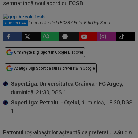
semnat încă noul acord cu
FCSB
.
Gigi Becali, patronul celor de la FCSB / Foto: Edit Digi Sport
SUPERLIGA
Urmărește
Digi Sport
în Google Discover
Adaugă
Digi Sport
ca sursă preferată în Google
SuperLiga
:
Universitatea Craiova
-
FC Argeș
,
duminică, 21:30, DGS 1
SuperLiga
:
Petrolul
-
Oțelul
, duminică, 18:30, DGS
1
Patronul roș-albaștrilor așteaptă ca preferatul său din