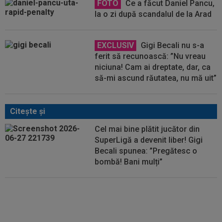
FOTO
Ce a făcut Daniel Pancu,
la o zi după scandalul de la Arad
EXCLUSIV
Gigi Becali nu s-a
ferit să recunoască: ”Nu vreau
niciuna! Cam ai dreptate, dar, ca
să-mi ascund răutatea, nu mă uit”
Citeşte şi
Cel mai bine plătit jucător din
SuperLigă a devenit liber! Gigi
Becali spunea: ”Pregătesc o
bombă! Bani mulți”
Schimbare la FCSB! Gigi Becali s-
a convins și a luat decizia