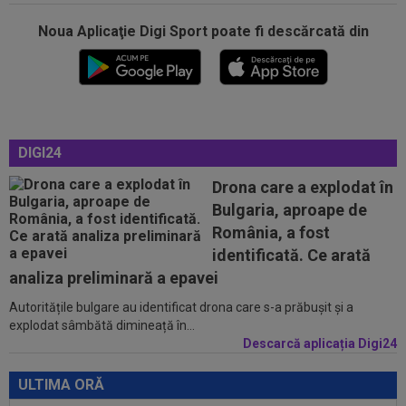
Noua Aplicaţie Digi Sport poate fi descărcată din
22:03
EXCLUSIV
Gigi Becali nu s-a ferit să
recunoască: ”Nu vreau niciuna! Cam ai dreptate...
22:00
LIVE VIDEO&TEXT
Dinamo - FC Voluntari 1-
0, ACUM, pe Digi Sport 1. GOOOL! Armstrong a marcat
din...
21:54
VIDEO
Moment emoționant la Dinamo -
DIGI24
Voluntari! Jucătorii de la echipa secundă au...
Drona care a explodat în
21:51
Decizia luată de Barcelona, după ce
Bulgaria, aproape de
Manchester City i-a refuzat prima ofertă...
România, a fost
22:55
LIVE VIDEO&SCORE
Estrela - Sporting 0-0,
identificată. Ce arată
ACUM, DGS 3. Ianis Stoica e titular! Cele mai tari...
analiza preliminară a epavei
Autoritățile bulgare au identificat drona care s-a prăbușit și a
22:43
EXCLUSIV
Scandal în pauza meciului Dinamo
explodat sâmbătă dimineață în...
- FC Voluntari! Bogdan Bălănescu a coborât la...
Descarcă aplicația Digi24
22:18
FOTO
Ce a făcut Daniel Pancu, la o zi după
scandalul de la Arad
ULTIMA ORĂ