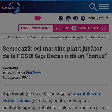
LIVE TV
PROGRAM TV
EXCLUSIV ONLINE
LIVE
EVENIMENTE
HOME
Fotbal
SuperLiga
Semnează: cel mai bine plătit jucător de la FCSB! Gigi Becali îi dă un ”bonus”
Semnează: cel mai bine plătit jucător
de la FCSB! Gigi Becali îi dă un ”bonus”
SuperLiga
articol scris de
Digi Sport
16.06.2026, 00:11
Gigi Becali
(67 de ani) a anunțat că
s-a înțeles cu
Florin Tănase
(31 de ani) pentru prelungirea
contractului, însă fotbalistul a plecat în vacanță și nu a