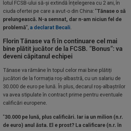
lotul FCSB-ului să-și extindă înțelegerea cu 2 ani, în
ciuda ofertei pe care a avut-o din China: ”
Tănase o să
prelungească. N-a semnat, dar n-am niciun fel de
problemă
”,
a declarat Becali
.
Florin Tănase va fi în continuare cel mai
bine plătit jucător de la FCSB. ”Bonus”: va
deveni căpitanul echipei
Tănase va rămâne în topul celor mai bine plătiți
jucători de la formația roș-albastră, cu un salariu de
30.000 de euro pe lună. În plus, decarul roș-albaștrilor
va avea stipulate în contract prime pentru eventuale
calificări europene.
”
30.000 pe lună, plus calificări. Iar ia un milion (n.r.
de euro) anul ăsta. El e prost? La calificare (n.r. în