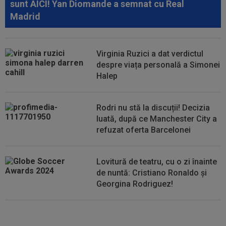
sunt AICI! Yan Diomande a semnat cu Real
scandalul de la Arad
Madrid
22:09
Ferencvaros - Real Madrid 1-2, la Budapesta.
Mourinho rămâne neînvins în al...
Virginia Ruzici a dat verdictul
22:03
EXCLUSIV
Gigi Becali nu s-a ferit să
despre viața personală a Simonei
recunoască: ”Nu vreau niciuna! Cam ai dreptate...
Halep
Rodri nu stă la discuții! Decizia
luată, după ce Manchester City a
refuzat oferta Barcelonei
Lovitură de teatru, cu o zi înainte
de nuntă: Cristiano Ronaldo și
Georgina Rodriguez!
EXCLUSIV
”Mi-a zis MM: `Bă,