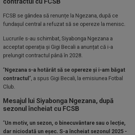
contractul cu FCSB
FCSB se gândea să renunțe la Ngezana, după ce
fundașul central a refuzat să se opereze la menisc.
Lucrurile s-au schimbat, Siyabonga Ngezana a
acceptat operația și Gigi Becali a anunțat că i-a
prelungit contractul până în 2028.
”
Ngezana s-a hotărât să se opereze și i-am băgat
contractul
”, a spus Gigi Becali, la emisiunea Fotbal
Club.
Mesajul lui Siyabonga Ngezana, după
sezonul încheiat cu FCSB
”
Un motiv, un sezon, o binecuvântare sau o lecție,
dar niciodată un eșec. S-a încheiat sezonul 2025 -