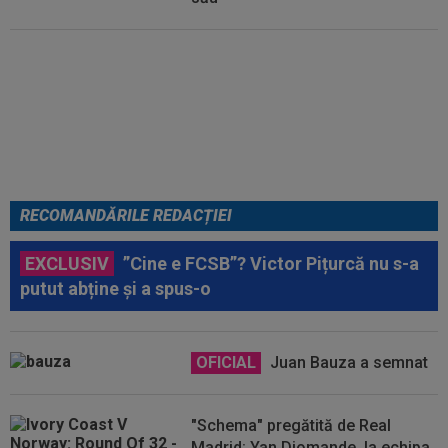
Micael Leandro a murit, după ce
a fost împușcat în timpul
meciului
RECOMANDĂRILE REDACȚIEI
EXCLUSIV
”Cine e FCSB”? Victor Pițurcă nu s-a
putut abține și a spus-o
OFICIAL
Juan Bauza a semnat
"Schema" pregătită de Real
Madrid: Yan Diomande, la echipa