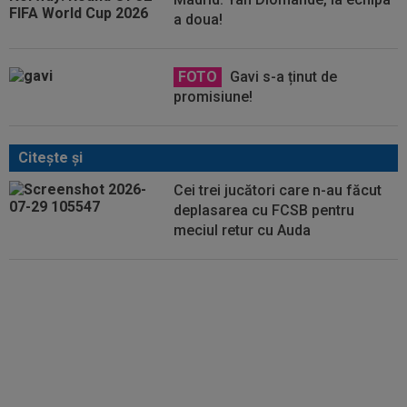
a doua!
FOTO
Gavi s-a ținut de
promisiune!
Citeşte şi
Cei trei jucători care n-au făcut
deplasarea cu FCSB pentru
meciul retur cu Auda
EXCLUSIV
Gigi Becali:
”Surpriză, a venit mai devreme”