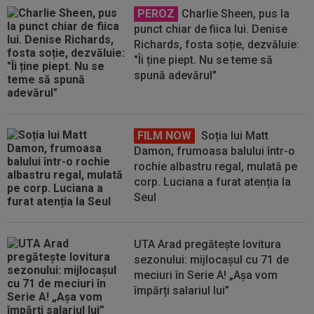
PEROZ
Charlie Sheen, pus la
punct chiar de fiica lui. Denise
Richards, fosta soție, dezvăluie:
"Îi ține piept. Nu se teme să
spună adevărul"
FILM NOW
Soția lui Matt
Damon, frumoasa balului într-o
rochie albastru regal, mulată pe
corp. Luciana a furat atenția la
Seul
UTA Arad pregătește lovitura
sezonului: mijlocașul cu 71 de
meciuri în Serie A! „Așa vom
împărți salariul lui”