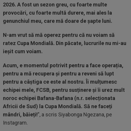
2026. A fost un sezon greu, cu foarte multe
provocări, cu foarte multă durere, mai ales la
genunchiul meu, care mă doare de șapte luni.
N-am vrut să mă operez pentru că nu voiam să
ratez Cupa Mondială. Din păcate, lucrurile nu mi-au
ieșit cum voiam.
Acum, e momentul potrivit pentru a face operația,
pentru a mă recupera și pentru a reveni să lupt
pentru a câștiga ce este al nostru. Îi mulțumesc
echipei mele, FCSB, pentru susținere și îi urez mult
noroc echipei Bafana-Bafana (n.r. selecționata
Africii de Sud) la Cupa Mondială. Să ne faceți
mândri, băieți!
”, a scris Siyabonga Ngezana, pe
Instagram.