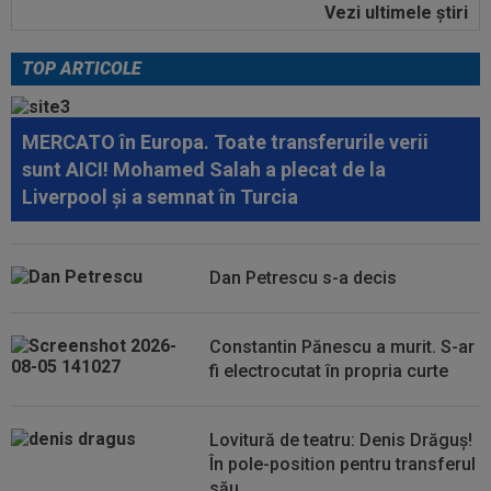
Vezi ultimele ştiri
13:37
EXCLUSIV
Ilie Dumitrescu l-a găsit vinovat la
FCSB: ”N-ai cum să faci asta. Semnal de...
TOP ARTICOLE
14:59
Abia aștepta! Carragher l-a pus la colț pe Mo
Salah: "Mă gândeam că vrea să...
MERCATO în Europa. Toate transferurile verii
14:51
OFICIAL
Lotul Universității Craiova la meciul
sunt AICI! Mohamed Salah a plecat de la
cu KuPS din Europa League: reveniri...
Liverpool și a semnat în Turcia
14:24
OFICIAL
Juan Bauza a semnat
Dan Petrescu s-a decis
14:18
"Schema" pregătită de Real Madrid: Yan
Diomande, la echipa a doua!
Constantin Pănescu a murit. S-ar
14:17
EXCLUSIV
”Cine e FCSB”? Victor Pițurcă nu
fi electrocutat în propria curte
s-a putut abține și a spus-o
Lovitură de teatru: Denis Drăguș!
În pole-position pentru transferul
său