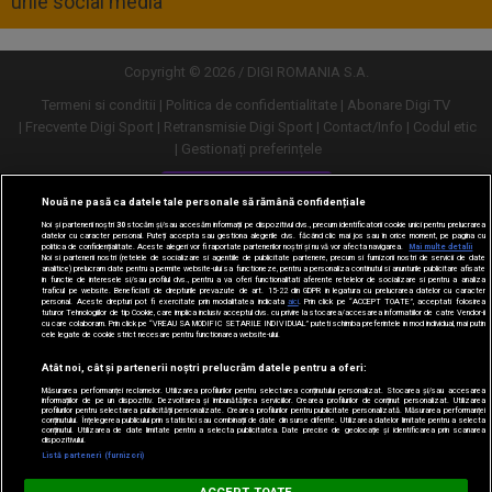
urile social media
Copyright © 2026 / DIGI ROMANIA S.A.
Termeni si conditii
Politica de confidentialitate
Abonare Digi TV
Frecvente Digi Sport
Retransmisie Digi Sport
Contact/Info
Codul etic
Gestionați preferințele
Versiune desktop
Nouă ne pasă ca datele tale personale să rămână confidențiale
Noi și partenerii noștri
30
stocăm și/sau accesăm informații pe dispozitivul dvs., precum identificatorii cookie unici pentru prelucrarea
datelor cu caracter personal. Puteți accepta sau gestiona alegerile dvs. făcând clic mai jos sau în orice moment, pe pagina cu
politica de confidențialitate. Aceste alegeri vor fi raportate partenerilor noștri și nu vă vor afecta navigarea.
Mai multe detalii
Noi si partenerii nostri (retelele de socializare si agentiile de publicitate partenere, precum si furnizorii nostri de servicii de date
analitice) prelucram date pentru a permite website-ului sa functioneze, pentru a personaliza continutul si anunturile publicitare afisate
in functie de interesele si/sau profilul dvs., pentru a va oferi functionalitati aferente retelelor de socializare si pentru a analiza
traficul pe website. Beneficiati de drepturile prevazute de art. 15-22 din GDPR in legatura cu prelucrarea datelor cu caracter
personal. Aceste drepturi pot fi exercitate prin modalitatea indicata
aici
. Prin click pe “ACCEPT TOATE”, acceptati folosirea
tuturor Tehnologiilor de tip Cookie, care implica inclusiv acceptul dvs. cu privire la stocarea/accesarea informatiilor de catre Vendor-ii
cu care colaboram. Prin click pe “VREAU SA MODIFIC SETARILE INDIVIDUAL” puteti schimba preferintele in mod individual, mai putin
cele legate de cookie strict necesare pentru functionarea website-ului.
Atât noi, cât și partenerii noștri prelucrăm datele pentru a oferi:
Măsurarea performanței reclamelor. Utilizarea profilurilor pentru selectarea conținutului personalizat. Stocarea și/sau accesarea
informațiilor de pe un dispozitiv. Dezvoltarea și îmbunătățirea serviciilor. Crearea profilurilor de conținut personalizat. Utilizarea
profilurilor pentru selectarea publicității personalizate. Crearea profilurilor pentru publicitate personalizată. Măsurarea performanței
conținutului. Înțelegerea publicului prin statistici sau combinații de date din surse diferite. Utilizarea datelor limitate pentru a selecta
conținutul. Utilizarea de date limitate pentru a selecta publicitatea. Date precise de geolocație și identificarea prin scanarea
dispozitivului.
URMĂREȘTE-NE ȘI PE:
Listă parteneri (furnizori)
Digi Sport