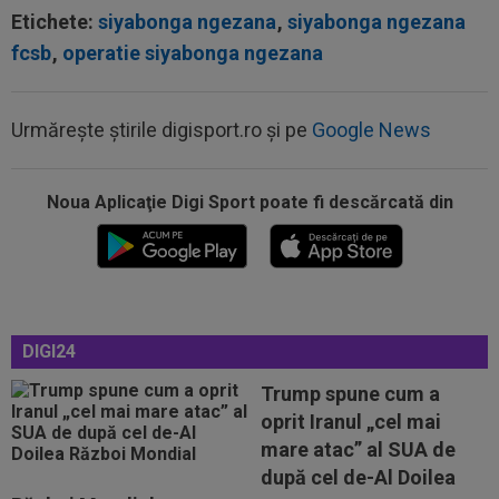
Etichete:
siyabonga ngezana
,
siyabonga ngezana
fcsb
,
operatie siyabonga ngezana
Urmărește știrile digisport.ro și pe
Google News
Noua Aplicaţie Digi Sport poate fi descărcată din
14:18
"Schema" pregătită de Real Madrid: Yan
Diomande, la echipa a doua!
14:17
EXCLUSIV
”Cine e FCSB”? Victor Pițurcă nu
s-a putut abține și a spus-o
14:11
FOTO
Gavi s-a ținut de promisiune!
DIGI24
Trump spune cum a
13:52
Rapid a fost acuzată de ”încălcarea
oprit Iranul „cel mai
sistematică a legii”! Apel către conducerea...
mare atac” al SUA de
13:37
EXCLUSIV
Ilie Dumitrescu l-a găsit vinovat la
după cel de-Al Doilea
FCSB: ”N-ai cum să faci asta. Semnal de...