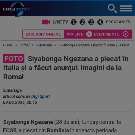
PROGRAM TV
EXCLUSIV ONLINE
LIVE
EVENIMENTE
HOME
Fotbal
SuperLiga
Siyabonga Ngezana a plecat în Italia și a făcut anunțul: imagini de la Roma!
FOTO
Siyabonga Ngezana a plecat în
Italia și a făcut anunțul: imagini de la
Roma!
SuperLiga
articol scris de
Digi Sport
09.06.2026, 20:12
Siyabonga Ngezana
(28 de ani), fundaș central la
FCSB
, a plecat din
România
în această perioadă