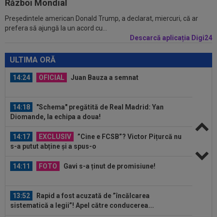
Război Mondial
Președintele american Donald Trump, a declarat, miercuri, că ar
14:59
Abia aștepta! Carragher l-a pus la colț pe Mo
prefera să ajungă la un acord cu...
Salah: "Mă gândeam că vrea să...
Descarcă aplicația Digi24
14:51
OFICIAL
Lotul Universității Craiova la meciul
cu KuPS din Europa League: reveniri...
ULTIMA ORĂ
14:24
OFICIAL
Juan Bauza a semnat
14:18
"Schema" pregătită de Real Madrid: Yan
Diomande, la echipa a doua!
14:17
EXCLUSIV
”Cine e FCSB”? Victor Pițurcă nu
s-a putut abține și a spus-o
14:11
FOTO
Gavi s-a ținut de promisiune!
13:52
Rapid a fost acuzată de ”încălcarea
sistematică a legii”! Apel către conducerea...