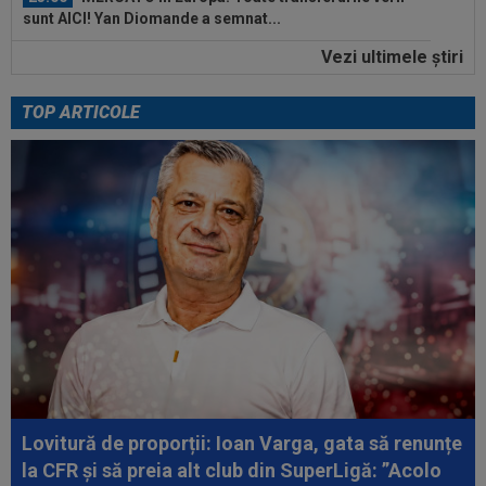
sunt AICI! Yan Diomande a semnat...
Vezi ultimele ştiri
22:55
VIDEO
UTA - Rapid 0-0. Remiză
spectaculoasă între arădeni și giuleșteni pe Francisc...
TOP ARTICOLE
23:58
VIDEO
Daniel Pancu a ”explodat”, după UTA -
Rapid: ”Mamă, aoleu! Puțin respect nu...
23:54
”Păcat!” Adrian Mihalcea a spus totul despre
Alexi Pitu, după ce jucătorul fost...
23:42
EXCLUSIV
2 la 1: au dat verdictul la cea mai
controversată fază din UTA - Rapid...
23:39
Alex Dobre a vorbit despre plecarea de la
Rapid, după 0-0 cu UTA: "100%"
23:29
Reacția lui Stojilkovic, după ce a luat galben
pentru simulare în minutul 90+3...
Lovitură de proporții: Ioan Varga, gata să renunțe
la CFR și să preia alt club din SuperLigă: ”Acolo