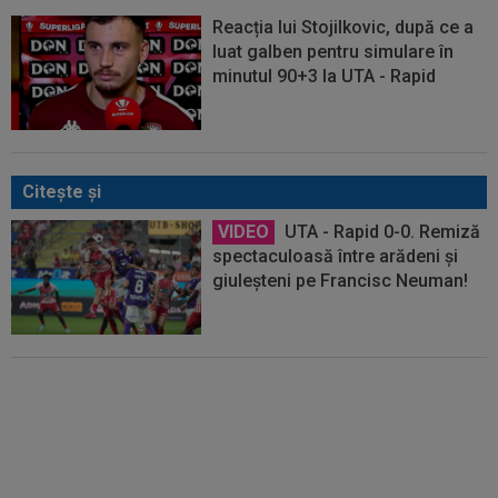
Reacția lui Stojilkovic, după ce a
luat galben pentru simulare în
minutul 90+3 la UTA - Rapid
Citeşte şi
VIDEO
UTA - Rapid 0-0. Remiză
spectaculoasă între arădeni și
giuleșteni pe Francisc Neuman!
EXCLUSIV
Gigi Becali, ”în
război” cu două echipe din
SuperLigă