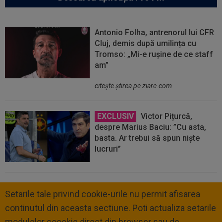
Antonio Folha, antrenorul lui CFR
Cluj, demis după umilința cu
Tromso: „Mi-e rușine de ce staff
am”
citeşte ştirea pe ziare.com
EXCLUSIV
Victor Pițurcă,
despre Marius Baciu: ”Cu asta,
basta. Ar trebui să spun niște
lucruri”
Setarile tale privind cookie-urile nu permit afisarea
continutul din aceasta sectiune. Poti actualiza setarile
modulelor coookie direct din browser sau de