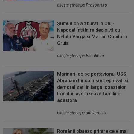
citeşte ştirea pe Prosport.ro
Șumudică a zburat la Cluj-
Napoca! Întâlnire decisivă cu
Neluţu Varga şi Marian Copilu în
Gruia
citeşte ştirea pe Fanatik.ro
Marinarii de pe portavionul USS
Abraham Lincoln sunt epuizați și
demoralizați în largul coastelor
Iranului, avertizează familiile
acestora
citeşte ştirea pe adevarul.ro
Românii plătesc printre cele mai