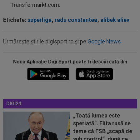
Transfermarkt.com.
Etichete:
superliga
,
radu constantea
,
alibek aliev
Urmărește știrile digisport.ro și pe
Google News
Noua Aplicaţie Digi Sport poate fi descărcată din
23:39
Alex Dobre a vorbit despre plecarea de la
Rapid, după 0-0 cu UTA: "100%"
23:29
Reacția lui Stojilkovic, după ce a luat galben
pentru simulare în minutul 90+3...
DIGI24
23:18
L-a ”vrăjit” pe Pancu în 45 de minute: ”N-ai cum
să dai greș cu așa ceva” +...
„Toată lumea este
speriată”. Elita rusă se
23:00
MERCATO în Europa. Toate transferurile verii
teme că FSB „scapă de
sunt AICI! Yan Diomande a semnat...
sub control”, după ce