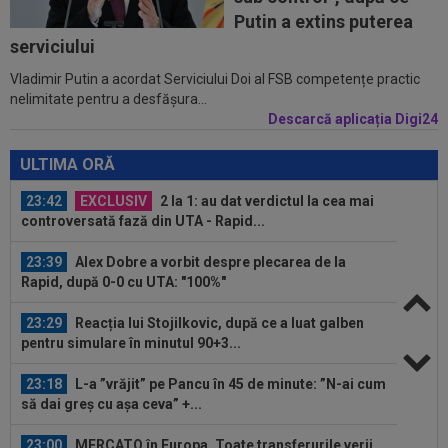
22:55
VIDEO
UTA - Rapid 0-0. Remiză
Putin a extins puterea
spectaculoasă între arădeni și giuleșteni pe Francisc...
serviciului
Vladimir Putin a acordat Serviciului Doi al FSB competențe practic
23:58
VIDEO
Daniel Pancu a ”explodat”, după UTA -
nelimitate pentru a desfășura...
Rapid: ”Mamă, aoleu! Puțin respect nu...
Descarcă aplicația Digi24
23:54
”Păcat!” Adrian Mihalcea a spus totul despre
Alexi Pitu, după ce jucătorul fost...
ULTIMA ORĂ
23:42
EXCLUSIV
2 la 1: au dat verdictul la cea mai
controversată fază din UTA - Rapid...
23:39
Alex Dobre a vorbit despre plecarea de la
Rapid, după 0-0 cu UTA: "100%"
23:29
Reacția lui Stojilkovic, după ce a luat galben
pentru simulare în minutul 90+3...
23:18
L-a ”vrăjit” pe Pancu în 45 de minute: ”N-ai cum
să dai greș cu așa ceva” +...
23:00
MERCATO în Europa. Toate transferurile verii