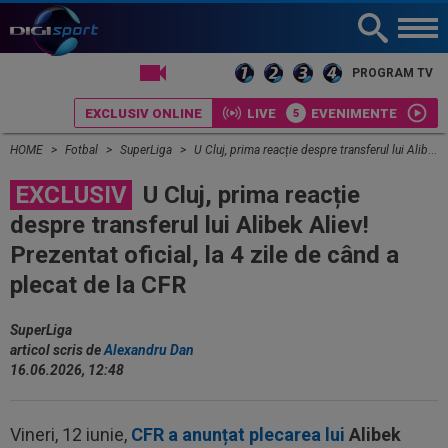
LIVE TV
PROGRAM TV
EXCLUSIV ONLINE
LIVE
EVENIMENTE
HOME
Fotbal
SuperLiga
U Cluj, prima reacție despre transferul lui Alibek Aliev! Prezentat oficial, la 4 zile de când a plecat de la CFR
EXCLUSIV
U Cluj, prima reacție
despre transferul lui Alibek Aliev!
Prezentat oficial, la 4 zile de când a
plecat de la CFR
SuperLiga
articol scris de
Alexandru Dan
16.06.2026, 12:48
Vineri, 12 iunie,
CFR a anunțat plecarea lui
Alibek