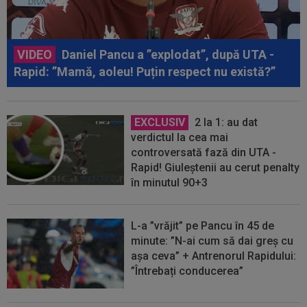
VIDEO
Daniel Pancu a ”explodat”, după UTA -
Rapid: ”Mamă, aoleu! Puțin respect nu există?”
EXCLUSIV
2 la 1: au dat
verdictul la cea mai
controversată fază din UTA -
Rapid! Giuleștenii au cerut penalty
în minutul 90+3
L-a ”vrăjit” pe Pancu în 45 de
minute: ”N-ai cum să dai greș cu
așa ceva” + Antrenorul Rapidului:
”Întrebați conducerea”