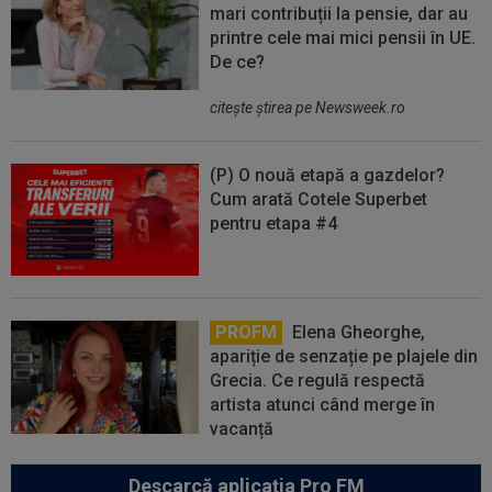
mari contribuții la pensie, dar au
printre cele mai mici pensii în UE.
De ce?
citeşte ştirea pe Newsweek.ro
(P) O nouă etapă a gazdelor?
Cum arată Cotele Superbet
pentru etapa #4
PROFM
Elena Gheorghe,
apariție de senzație pe plajele din
Grecia. Ce regulă respectă
artista atunci când merge în
vacanță
Descarcă aplicația Pro FM