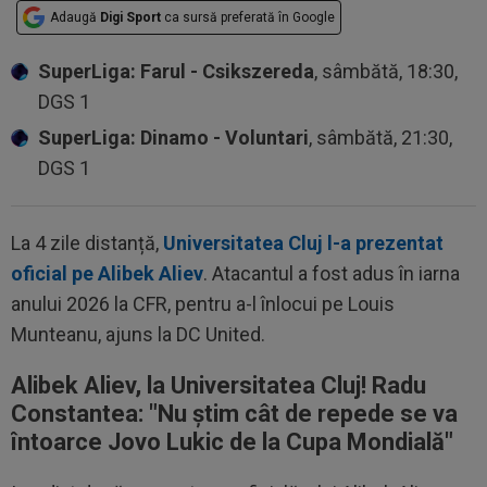
Adaugă
Digi Sport
ca sursă preferată în Google
SuperLiga: Farul - Csikszereda
, sâmbătă, 18:30,
DGS 1
SuperLiga: Dinamo - Voluntari
, sâmbătă, 21:30,
DGS 1
La 4 zile distanță,
Universitatea Cluj l-a prezentat
oficial pe Alibek Aliev
. Atacantul a fost adus în iarna
anului 2026 la CFR, pentru a-l înlocui pe Louis
Munteanu, ajuns la DC United.
Alibek Aliev, la Universitatea Cluj! Radu
Constantea: "N
u știm cât de repede se va
întoarce Jovo Lukic de la Cupa Mondială
"