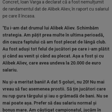
Concret, Ioan Varga a declarat că a fost nemulțumit
de randamentul dat de Alibek Aliev, în raport cu salariul
pe care îl încasa.
"Eu i-am dat drumul lui Alibek Aliev. Schimbăm
strategia. Am pățit prea multe în ultima perioadă,
din cauza faptului că am fost plecat de lângă club.
Au fost aduși tot felul de jucători pe care i-am plătit
și când au venit și când au plecat. Așa a fost și cu
Alibek Aliev, care avea undeva la 20.000 de euro
salariu.
Nu și-a meritat banii! A dat 5 goluri, nu 20! Nu mai
vreau să fac asemenea prostii. Să țin jucători care
nu rup gura târgului și iau o grămadă de bani. Nu se
mai poate așa. Prefer să dau salariu normal și
bonus mare. Am câștigat campionatul, jucăm în