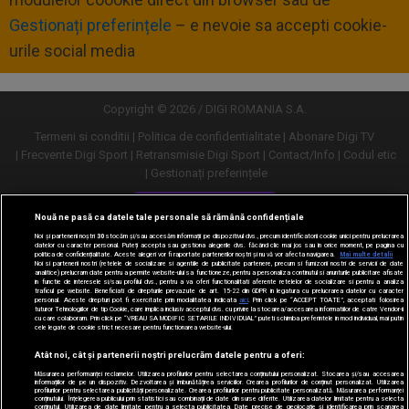
Gestionați preferințele
– e nevoie sa accepti cookie-
urile social media
Copyright © 2026 / DIGI ROMANIA S.A.
Termeni si conditii
Politica de confidentialitate
Abonare Digi TV
Frecvente Digi Sport
Retransmisie Digi Sport
Contact/Info
Codul etic
Gestionați preferințele
Versiune desktop
Nouă ne pasă ca datele tale personale să rămână confidențiale
Noi și partenerii noștri
30
stocăm și/sau accesăm informații pe dispozitivul dvs., precum identificatorii cookie unici pentru prelucrarea
datelor cu caracter personal. Puteți accepta sau gestiona alegerile dvs. făcând clic mai jos sau în orice moment, pe pagina cu
politica de confidențialitate. Aceste alegeri vor fi raportate partenerilor noștri și nu vă vor afecta navigarea.
Mai multe detalii
Noi si partenerii nostri (retelele de socializare si agentiile de publicitate partenere, precum si furnizorii nostri de servicii de date
analitice) prelucram date pentru a permite website-ului sa functioneze, pentru a personaliza continutul si anunturile publicitare afisate
in functie de interesele si/sau profilul dvs., pentru a va oferi functionalitati aferente retelelor de socializare si pentru a analiza
traficul pe website. Beneficiati de drepturile prevazute de art. 15-22 din GDPR in legatura cu prelucrarea datelor cu caracter
personal. Aceste drepturi pot fi exercitate prin modalitatea indicata
aici
. Prin click pe “ACCEPT TOATE”, acceptati folosirea
tuturor Tehnologiilor de tip Cookie, care implica inclusiv acceptul dvs. cu privire la stocarea/accesarea informatiilor de catre Vendor-ii
cu care colaboram. Prin click pe “VREAU SA MODIFIC SETARILE INDIVIDUAL” puteti schimba preferintele in mod individual, mai putin
cele legate de cookie strict necesare pentru functionarea website-ului.
Atât noi, cât și partenerii noștri prelucrăm datele pentru a oferi:
Măsurarea performanței reclamelor. Utilizarea profilurilor pentru selectarea conținutului personalizat. Stocarea și/sau accesarea
informațiilor de pe un dispozitiv. Dezvoltarea și îmbunătățirea serviciilor. Crearea profilurilor de conținut personalizat. Utilizarea
profilurilor pentru selectarea publicității personalizate. Crearea profilurilor pentru publicitate personalizată. Măsurarea performanței
conținutului. Înțelegerea publicului prin statistici sau combinații de date din surse diferite. Utilizarea datelor limitate pentru a selecta
conținutul. Utilizarea de date limitate pentru a selecta publicitatea. Date precise de geolocație și identificarea prin scanarea