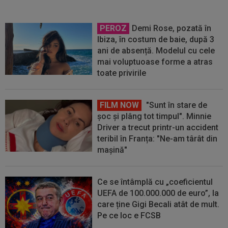
PEROZ
Demi Rose, pozată în
Ibiza, în costum de baie, după 3
ani de absență. Modelul cu cele
mai voluptuoase forme a atras
toate privirile
FILM NOW
"Sunt în stare de
șoc și plâng tot timpul". Minnie
Driver a trecut printr-un accident
teribil în Franța: "Ne-am târât din
mașină"
Ce se întâmplă cu „coeficientul
UEFA de 100.000.000 de euro”, la
care ține Gigi Becali atât de mult.
Pe ce loc e FCSB