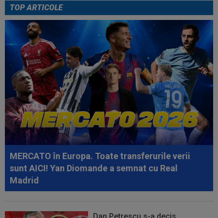
TOP ARTICOLE
10:57
S-a aflat câți bani oferă Barcelona pentru
transferul lui Rodri de la...
10:52
Surpriză, la 3 săptămâni după ce Ioana și Ilie
Năstase au făcut anunțul
10:51
Primul antrenor ofertat de CFR Cluj, după ce
Varga a anunțat că ”Folha e...
10:40
Ioan Varga vrea să o ducă pe UTA în
Champions League
10:33
EXCLUSIV
Gigi Becali i-a spus-o direct: ”Nu
face ce vrea el! Îl țin pe bancă doi ani și...
MERCATO în Europa. Toate transferurile verii
sunt AICI! Yan Diomande a semnat cu Real
Madrid
Dan Petrescu s-a decis