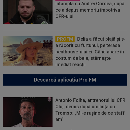
întâmpla cu Andrei Cordea, după
ce a depus memoriu împotriva
CFR-ului
PROFM
Delia a făcut plajă și s-
a răcorit cu furtunul, pe terasa
penthouse-ului ei. Când apare în
costum de baie, stârnește
imediat reacții
Descarcă aplicația Pro FM
Antonio Folha, antrenorul lui CFR
Cluj, demis după umilința cu
Tromso: „Mi-e rușine de ce staff
am”