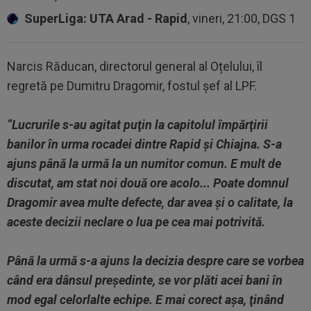
SuperLiga: UTA Arad - Rapid
, vineri, 21:00, DGS 1
Narcis Răducan, directorul general al Oțelului, îl
regretă pe Dumitru Dragomir, fostul șef al LPF.
“Lucrurile s-au agitat puţin la capitolul împărţirii
banilor în urma rocadei dintre Rapid şi Chiajna. S-a
ajuns până la urmă la un numitor comun. E mult de
discutat, am stat noi două ore acolo... Poate domnul
Dragomir avea multe defecte, dar avea şi o calitate, la
aceste decizii neclare o lua pe cea mai potrivită.
Până la urmă s-a ajuns la decizia despre care se vorbea
când era dânsul preşedinte, se vor plăti acei bani în
mod egal celorlalte echipe. E mai corect aşa, ţinând