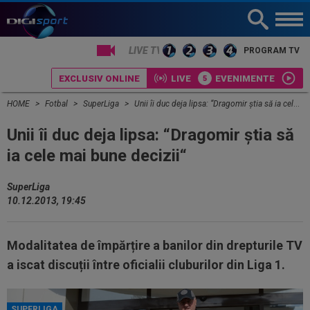
LIVE TV
PROGRAM TV
EXCLUSIV ONLINE
LIVE
EVENIMENTE
HOME
Fotbal
SuperLiga
Unii îi duc deja lipsa: “Dragomir ştia să ia cele mai bune decizii“
Unii îi duc deja lipsa: “Dragomir ştia să
ia cele mai bune decizii“
SuperLiga
10.12.2013, 19:45
Modalitatea de împărțire a banilor din drepturile TV
a iscat discuții între oficialii cluburilor din Liga 1.
SUPERLIGA