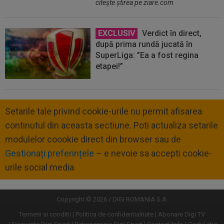
citeşte ştirea pe ziare.com
EXCLUSIV
Verdict în direct,
după prima rundă jucată în
SuperLiga: ”Ea a fost regina
etapei!”
Setarile tale privind cookie-urile nu permit afisarea
continutul din aceasta sectiune. Poti actualiza setarile
modulelor coookie direct din browser sau de
Gestionați preferințele
– e nevoie sa accepti cookie-
urile social media
Copyright © 2026 / DIGI ROMANIA S.A.
Termeni si conditii
Politica de confidentialitate
Abonare Digi TV