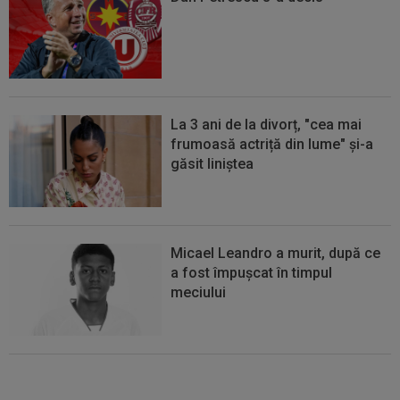
La 3 ani de la divorț, "cea mai
frumoasă actriță din lume" și-a
găsit liniștea
Micael Leandro a murit, după ce
a fost împușcat în timpul
meciului
EXCLUSIV
Lovitură de proporții: