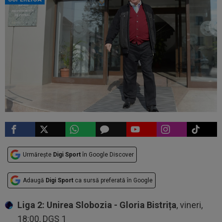
Urmărește
Digi Sport
în Google Discover
Adaugă
Digi Sport
ca sursă preferată în Google
Liga 2: Unirea Slobozia - Gloria Bistrița
, vineri,
18:00, DGS 1