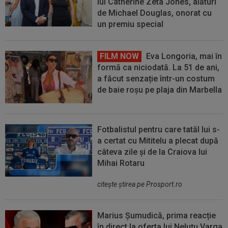
lui Catherine Zeta Jones, alături
de Michael Douglas, onorat cu
un premiu special
FILM NOW
Eva Longoria, mai în
formă ca niciodată. La 51 de ani,
a făcut senzație într-un costum
de baie roșu pe plaja din Marbella
Fotbalistul pentru care tatăl lui s-
a certat cu Mititelu a plecat după
câteva zile și de la Craiova lui
Mihai Rotaru
citeşte ştirea pe Prosport.ro
Marius Șumudică, prima reacție
în direct la oferta lui Neluțu Varga