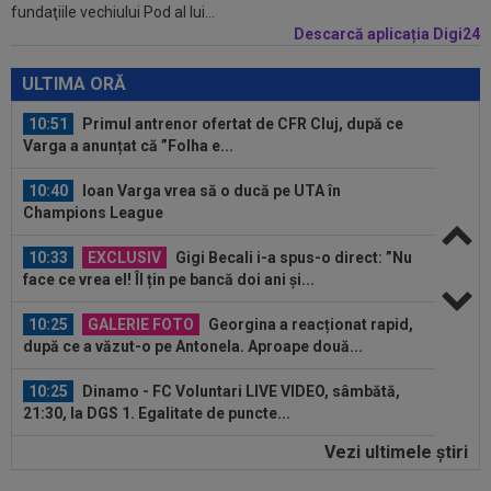
fundaţiile vechiului Pod al lui...
transferul lui Rodri de la...
Descarcă aplicația Digi24
10:52
Surpriză, la 3 săptămâni după ce Ioana și Ilie
Năstase au făcut anunțul
ULTIMA ORĂ
10:51
Primul antrenor ofertat de CFR Cluj, după ce
Varga a anunțat că ”Folha e...
10:40
Ioan Varga vrea să o ducă pe UTA în
Champions League
10:33
EXCLUSIV
Gigi Becali i-a spus-o direct: ”Nu
face ce vrea el! Îl țin pe bancă doi ani și...
10:25
GALERIE FOTO
Georgina a reacționat rapid,
după ce a văzut-o pe Antonela. Aproape două...
10:25
Dinamo - FC Voluntari LIVE VIDEO, sâmbătă,
21:30, la DGS 1. Egalitate de puncte...
Vezi ultimele ştiri
10:12
Verdict fără dubii: cei doi jucători de care
FCSB are nevoie pentru a ”câștiga...