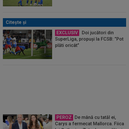
Citeşte şi
EXCLUSIV
Doi jucători din
SuperLiga, propuși la FCSB: ”Pot
plăti oricât”
EXCLUSIV
Gata? CFR Cluj,
”victimă sigură”
PEROZ
De mână cu tatăl ei,
Carys a fermecat Mallorca. Fiica