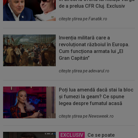
de a prelua CFR Cluj. Exclusiv
citeşte ştirea pe Fanatik.ro
Invenția militară care a
revoluționat războiul în Europa.
Cum funcționa armata lui „El
Gran Capitán”
citeşte ştirea pe adevarul.ro
Poți lua amendă dacă stai la bloc
și fumezi la geam? Ce spune
legea despre fumatul acasă
citeşte ştirea pe Newsweek.ro
EXCLUSIV
Ce se poate