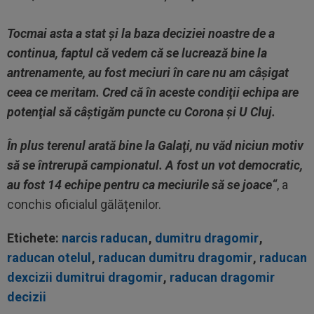
Tocmai asta a stat şi la baza deciziei noastre de a
continua, faptul că vedem că se lucrează bine la
antrenamente, au fost meciuri în care nu am câşigat
ceea ce meritam. Cred că în aceste condiţii echipa are
potenţial să câştigăm puncte cu Corona şi U Cluj.
În plus terenul arată bine la Galaţi, nu văd niciun motiv
să se întrerupă campionatul. A fost un vot democratic,
au fost 14 echipe pentru ca meciurile să se joace“
, a
conchis oficialul gălățenilor.
Etichete:
narcis raducan
,
dumitru dragomir
,
raducan otelul
,
raducan dumitru dragomir
,
raducan
dexcizii dumitrui dragomir
,
raducan dragomir
decizii