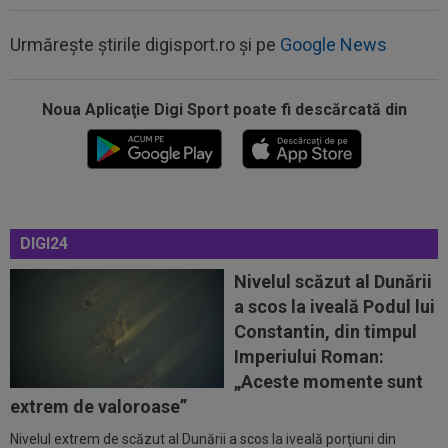
Urmărește știrile digisport.ro și pe
Google News
Noua Aplicaţie Digi Sport poate fi descărcată din
10:40
Ioan Varga vrea să o ducă pe UTA în
Champions League
10:33
EXCLUSIV
Gigi Becali i-a spus-o direct: ”Nu
face ce vrea el! Îl țin pe bancă doi ani și...
DIGI24
10:25
GALERIE FOTO
Georgina a reacționat rapid,
după ce a văzut-o pe Antonela. Aproape două...
Nivelul scăzut al Dunării
a scos la iveală Podul lui
10:25
Dinamo - FC Voluntari LIVE VIDEO, sâmbătă,
Constantin, din timpul
21:30, la DGS 1. Egalitate de puncte...
Imperiului Roman:
10:12
Verdict fără dubii: cei doi jucători de care
„Aceste momente sunt
FCSB are nevoie pentru a ”câștiga...
extrem de valoroase”
Nivelul extrem de scăzut al Dunării a scos la iveală porţiuni din
10:57
S-a aflat câți bani oferă Barcelona pentru