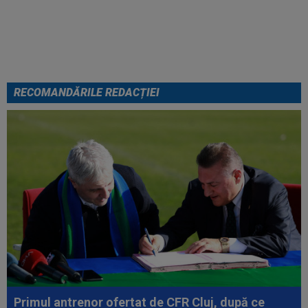
Ioan Varga, gata să renunțe la
CFR și să preia alt club din
SuperLigă: ”Acolo sunt toate
condițiile”
RECOMANDĂRILE REDACȚIEI
Primul antrenor ofertat de CFR Cluj, după ce