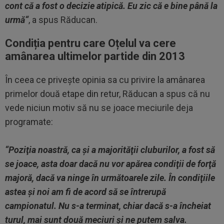
cont că a fost o decizie atipică. Eu zic că e bine până la
urmă“
, a spus Răducan.
Condiția pentru care Oțelul va cere
amânarea ultimelor partide din 2013
În ceea ce priveşte opinia sa cu privire la amânarea
primelor două etape din retur, Răducan a spus că nu
vede niciun motiv să nu se joace meciurile deja
programate:
“Poziţia noastră, ca şi a majorităţii cluburilor, a fost să
se joace, asta doar dacă nu vor apărea condiţii de forţă
majoră, dacă va ninge în următoarele zile. În condiţiile
astea şi noi am fi de acord să se întrerupă
campionatul. Nu s-a terminat, chiar dacă s-a încheiat
turul, mai sunt două meciuri şi ne putem salva.