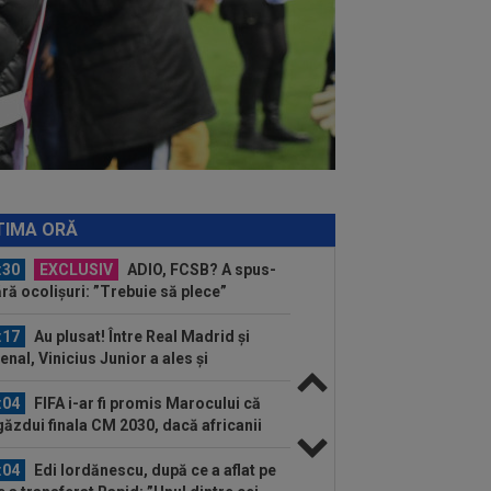
:43
KuPS - Universitatea Craiova Live
eo, joi, 6 august, 18:00, Digi Sport 1...
:43
CFR Cluj - Tromso, Live Video,
, 6 august, 19:30, DGS 2. Misiune grea
tru...
:42
UTA - Rapid, LIVE VIDEO, vineri,
00, în direct la Digi Sport 1. Se anunță
.
:36
EXCLUSIV
Marea problemă a
versității Craiova la meciul cu KuPS,
TIMA ORĂ
 Europa League...
:30
EXCLUSIV
ADIO, FCSB? A spus-
ără ocolișuri: ”Trebuie să plece”
:17
Au plusat! Între Real Madrid și
enal, Vinicius Junior a ales și
nează...
:04
FIFA i-ar fi promis Marocului că
găzdui finala CM 2030, dacă africanii
:04
Edi Iordănescu, după ce a aflat pe