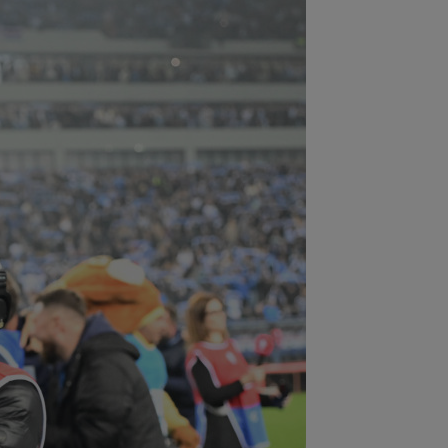
:03
VIDEO
Ferran Torres s-a făcut
râs în direct la TV!
:43
Barcelona se duce all-in: Hansi
ck l-a sunat pe Rodri!