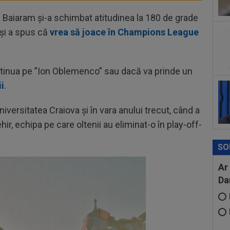
16
Baiaram și-a schimbat atitudinea la 180 de grade
Ars
 și a spus că
vrea să joace în Champions League
sem
16
va 
îl...
inua pe ”Ion Oblemenco” sau dacă va prinde un
16
cin
i
.
iversitatea Craiova și în vara anului trecut, când a
hir, echipa pe care oltenii au eliminat-o în play-off-
SO
Ar
Da