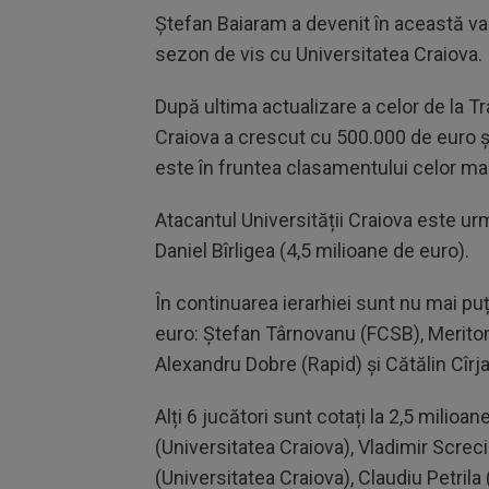
Ștefan Baiaram a devenit în această var
sezon de vis cu Universitatea Craiova.
După ultima actualizare a celor de la T
Craiova a crescut cu 500.000 de euro și
este în fruntea clasamentului celor ma
Atacantul Universității Craiova este urm
Daniel Bîrligea (4,5 milioane de euro).
În continuarea ierarhiei sunt nu mai puț
euro: Ștefan Târnovanu (FCSB), Meriton
Alexandru Dobre (Rapid) și Cătălin Cîrj
Alți 6 jucători sunt cotați la 2,5 milioa
(Universitatea Craiova), Vladimir Scre
(Universitatea Craiova), Claudiu Petrila