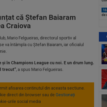
cin
16
de 
unțat că Ștefan Baiaram
ea Craiova
15
Fli
ub, Mario Felgueiras, directorul sportiv al
15
 se va întâmpla cu Ștefan Baiaram, iar oficialul
Vid
nie.
15
joi
 și în Champions League cu noi. E un drum lung.
pen
15
 trecut”
, a spus Mario Felgueiras.
21:
un..
16
ermit afisarea continutul din aceasta sectiune.
Uni
din
okie direct din browser sau de
Gestionați
16
kie-urile social media
o f