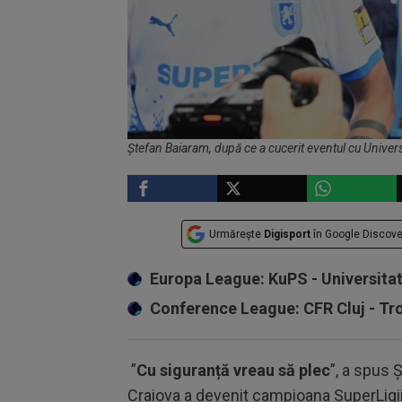
Ștefan Baiaram, după ce a cucerit eventul cu Univers
Urmărește
Digisport
în Google Discove
Europa League: KuPS - Universita
Conference League: CFR Cluj - T
”
Cu siguranță vreau să plec
”, a spus 
Craiova a devenit campioana SuperLigii. 