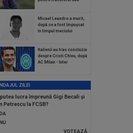
:17
Au plusat! Între Real Madrid și
enal, Vinicius Junior a ales și
nează...
Micael Leandro a murit,
:04
FIFA i-ar fi promis Marocului că
după ce a fost împușcat
găzdui finala CM 2030, dacă africanii
în timpul meciului
:04
Edi Iordănescu, după ce a aflat pe
e a transferat Rapid: ”Unul dintre cei...
Italienii au tras concluzia
despre Cristi Chivu, după
AC Milan - Inter
NDAJUL ZILEI
 putea lucra împreună Gigi Becali și
n Petrescu la FCSB?
DA
NU