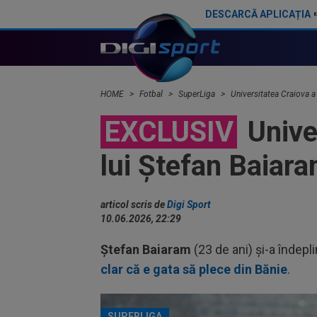
DESCARCĂ APLICAȚIA
Liber la negocieri pentru transferul lui Ștefan Baiaram de la Universitatea Craiova
HOME
Fotbal
SuperLiga
Universitatea Craiova a 
EXCLUSIV
Univer
lui Ștefan Baiar
articol scris de
Digi Sport
10.06.2026, 22:29
Ștefan Baiaram
(23 de ani) și-a îndep
clar că e gata să plece din Bănie
.
SUPERLIGA