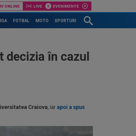
IV ONLINE
LIVE
EVENIMENTE
uie să plece”
LIGA
FOTBAL
MOTO
SPORTURI
 decizia în cazul
iversitatea Craiova
, iar
apoi a spus