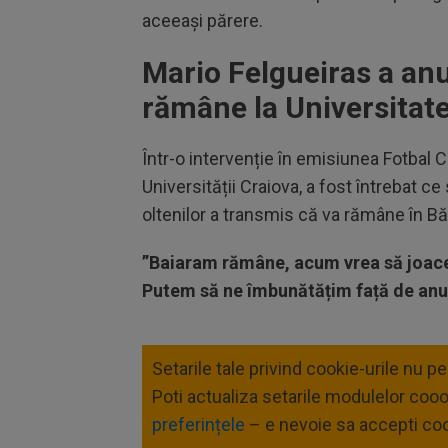
aceeași părere.
Mario Felgueiras a an
rămâne la Universitat
Într-o intervenție în emisiunea Fotbal Cl
Universității Craiova, a fost întrebat ce
oltenilor a transmis că va rămâne în Bă
”Baiaram rămâne, acum vrea să joace
Putem să ne îmbunătățim față de anul
Setarile tale privind cookie-urile nu p
Poti actualiza setarile modulelor coo
preferințele
– e nevoie sa accepti coo