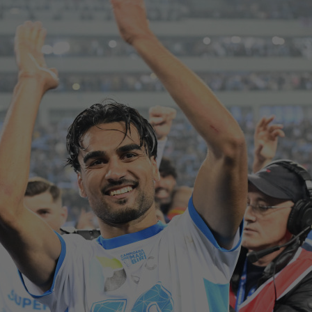
16
de 
15
Fli