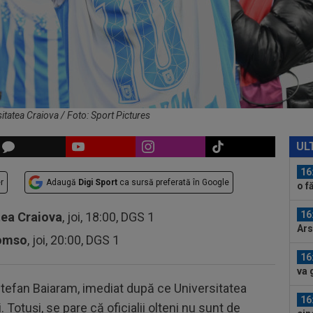
15
Vid
15
joi
pen
15
21:
un..
itatea Craiova / Foto: Sport Pictures
16
Uni
UL
din
16
r
Adaugă
Digi Sport
ca sursă preferată în Google
o f
16
tea Craiova
, joi, 18:00, DGS 1
Ars
romso
, joi, 20:00, DGS 1
sem
16
va 
îl...
Ștefan Baiaram, imediat după ce Universitatea
16
Totuși, se pare că oficialii olteni nu sunt de