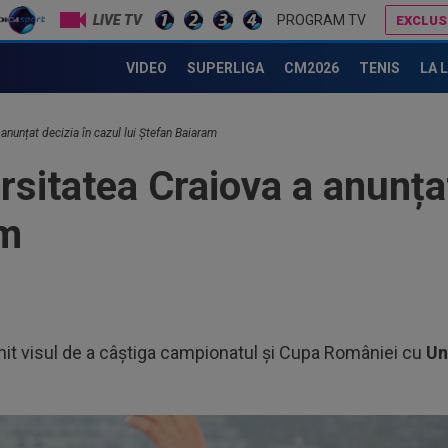
LIVE TV
PROGRAM TV
EXCLUS
Bulgarii nu s-au ferit de cuvinte, după scenele cum rar se văd de la Craiova - Levski: ”A fost atacat cu pumnii!” / ”Șocant”
ADIO, FCSB? A spus-o fără ocolișuri: ”Treb
VIDEO
SUPERLIGA
CM2026
TENIS
LA 
anunțat decizia în cazul lui Ștefan Baiaram
sitatea Craiova a anunțat
am
linit visul de a câștiga campionatul și Cupa României cu
Un