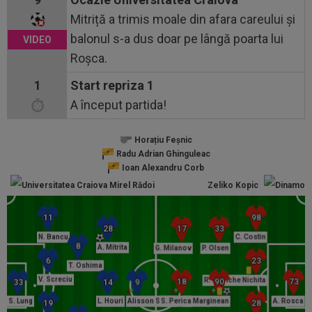
Mitriță a trimis moale din afara careului și
balonul s-a dus doar pe lângă poarta lui
Roșca.
1
Start repriza 1
A început partida!
Horațiu Feșnic
Radu Adrian Ghinguleac
Ioan Alexandru Corb
Mirel Rădoi
Zeliko Kopic
N. Bancu
C. Costin
A. Mitrita
G. Milanov
P. Olsen
T. Oshima
V. Screciu
R. Patriche Nichita
S. Lung
L. Houri
Alisson Safira
S. Perica
A. Marginean
A. Rosca