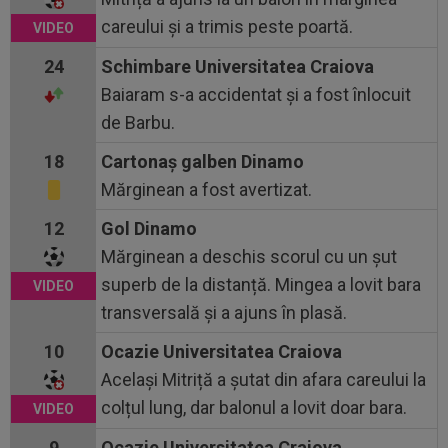
careului și a trimis peste poartă.
24
Schimbare Universitatea Craiova
Baiaram s-a accidentat și a fost înlocuit
de Barbu.
18
Cartonaş galben Dinamo
Mărginean a fost avertizat.
12
Gol Dinamo
Mărginean a deschis scorul cu un șut
superb de la distanță. Mingea a lovit bara
transversală și a ajuns în plasă.
10
Ocazie Universitatea Craiova
Același Mitriță a șutat din afara careului la
colțul lung, dar balonul a lovit doar bara.
9
Ocazie Universitatea Craiova