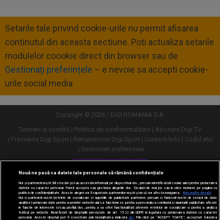
Setarile tale privind cookie-urile nu permit afisarea
continutul din aceasta sectiune. Poti actualiza setarile
modulelor coookie direct din browser sau de
Gestionați preferințele
– e nevoie sa accepti cookie-
urile social media
Copyright © 2026 / DIGI ROMANIA S.A.
Termeni si conditii
Politica de confidentialitate
Abonare Digi TV
Frecvente Digi Sport
Retransmisie Digi Sport
Contact/Info
Codul etic
Gestionați preferințele
Versiune desktop
Nouă ne pasă ca datele tale personale să rămână confidențiale
Noi și partenerii noștri
30
stocăm și/sau accesăm informații pe dispozitivul dvs., precum identificatorii cookie unici pentru prelucrarea
datelor cu caracter personal. Puteți accepta sau gestiona alegerile dvs. făcând clic mai jos sau în orice moment, pe pagina cu
politica de confidențialitate. Aceste alegeri vor fi raportate partenerilor noștri și nu vă vor afecta navigarea.
Mai multe detalii
Noi si partenerii nostri (retelele de socializare si agentiile de publicitate partenere, precum si furnizorii nostri de servicii de date
analitice) prelucram date pentru a permite website-ului sa functioneze, pentru a personaliza continutul si anunturile publicitare afisate
in functie de interesele si/sau profilul dvs., pentru a va oferi functionalitati aferente retelelor de socializare si pentru a analiza
traficul pe website. Beneficiati de drepturile prevazute de art. 15-22 din GDPR in legatura cu prelucrarea datelor cu caracter
personal. Aceste drepturi pot fi exercitate prin modalitatea indicata
aici
. Prin click pe “ACCEPT TOATE”, acceptati folosirea