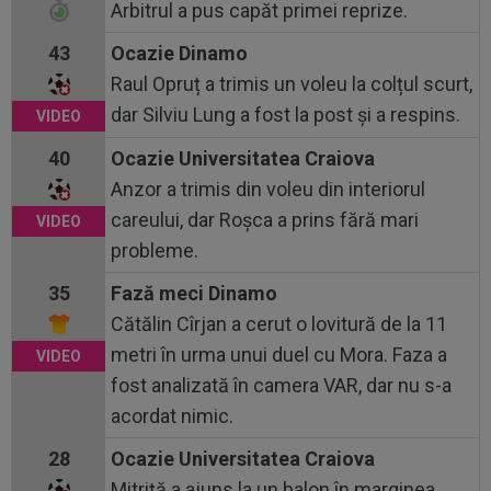
Arbitrul a pus capăt primei reprize.
43
Ocazie Dinamo
Raul Opruț a trimis un voleu la colțul scurt,
dar Silviu Lung a fost la post și a respins.
40
Ocazie Universitatea Craiova
Anzor a trimis din voleu din interiorul
careului, dar Roșca a prins fără mari
probleme.
35
Fază meci Dinamo
Cătălin Cîrjan a cerut o lovitură de la 11
metri în urma unui duel cu Mora. Faza a
fost analizată în camera VAR, dar nu s-a
acordat nimic.
28
Ocazie Universitatea Craiova
Mitriță a ajuns la un balon în marginea