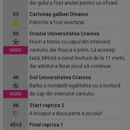
dar golul a fost anulat pentru un ofsaid.
53
Cartonaş galben Dinamo
Patriche a fost avertizat.
50
Ocazie Universitatea Craiova
Houri a trimis cu capul din interiorul
careului, dar Roșca a prins. La aceeași
fază, Mitriță a cerut lovitură de la 11 metri,
dar arbitrul a lăsat jocul să continue.
46
Gol Universitatea Craiova
Barbu a restabilit egalitatea cu o lovitură
de cap din interiorul careului.
46
Start repriza 2
A început a doua parte a jocului!
45+3
Final repriza 1