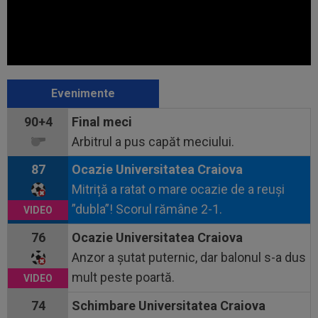
Evenimente
90+4
Final meci
Arbitrul a pus capăt meciului.
87
Ocazie Universitatea Craiova
Mitriță a ratat o mare ocazie de a reuși
”dubla”! Scorul rămâne 2-1.
76
Ocazie Universitatea Craiova
Anzor a șutat puternic, dar balonul s-a dus
mult peste poartă.
74
Schimbare Universitatea Craiova