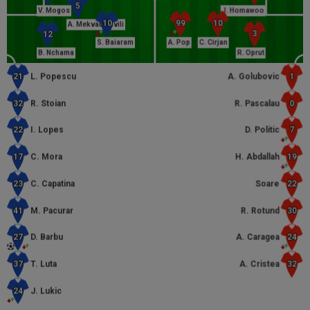
V. Mogos
J. Homawoo
A. Mekvabishvili
S. Baiaram
A. Pop
C. Cirjan
B. Nchama
R. Oprut
L. Popescu
A. Golubovic
R. Stoian
R. Pascalau
I. Lopes
D. Politic
C. Mora
H. Abdallah
C. Capatina
Soare
M. Pacurar
R. Rotund
D. Barbu
A. Caragea
T. Luta
A. Cristea
J. Lukic