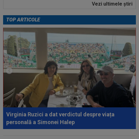
Vezi ultimele ştiri
00:00
Ion Gheorghe a rupt tăcerea, după ce a
provocat penalty-ul din care Dinamo a...
TOP ARTICOLE
23:58
EXCLUSIV
Salariul lui Marius Șumudică la
CFR Cluj. Peste Pancu la Rapid și de două ori...
00:39
Reacția total neașteptată a lui Nuno Campos,
întrebat de Adrian Mazilu după...
00:39
Florin Pîrvu a surprins pe toată lumea, după
umilința cu Dinamo
00:38
VIDEO
Barcelona a pierdut trofeul ”Friuli
Venezia Giulia Cup”! Udinese a dat lovitura...
00:20
VIDEO
Alex Musi a dat declarația serii, după
ce Dinamo a învins-o pe FC Voluntari cu...
Virginia Ruzici a dat verdictul despre viața
00:20
VIDEO
Estrela - Sporting 2-2. Meci
personală a Simonei Halep
spectaculos! Ianis Stoica a fost titular. Cele mai...