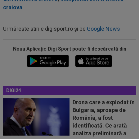
craiova
Urmărește știrile digisport.ro și pe
Google News
Noua Aplicaţie Digi Sport poate fi descărcată din
00:20
VIDEO
Alex Musi a dat declarația serii, după
ce Dinamo a învins-o pe FC Voluntari cu...
DIGI24
00:20
VIDEO
Estrela - Sporting 2-2. Meci
spectaculos! Ianis Stoica a fost titular. Cele mai...
Drona care a explodat în
Bulgaria, aproape de
00:02
EXCLUSIV
Florin Prunea s-a convins, după
România, a fost
Dinamo - FC Voluntari: ”Fotbalist! Extraordinar”
identificată. Ce arată
00:00
Ion Gheorghe a rupt tăcerea, după ce a
analiza preliminară a
provocat penalty-ul din care Dinamo a...