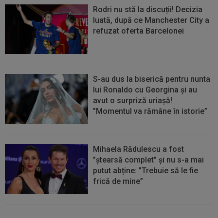
Rodri nu stă la discuții! Decizia
luată, după ce Manchester City a
refuzat oferta Barcelonei
S-au dus la biserică pentru nunta
lui Ronaldo cu Georgina și au
avut o surpriză uriașă!
”Momentul va rămâne în istorie”
Mihaela Rădulescu a fost
”ștearsă complet” și nu s-a mai
putut abține: ”Trebuie să le fie
frică de mine”