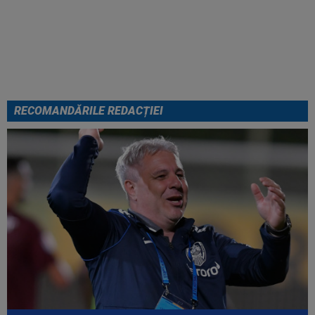
Cel mai bine plătit jucător din
SuperLigă a devenit liber! Gigi
Becali spunea: ”Pregătesc o
bombă! Bani mulți”
RECOMANDĂRILE REDACȚIEI