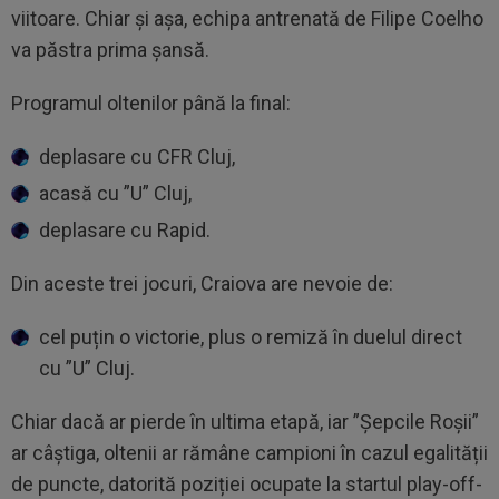
viitoare. Chiar și așa, echipa antrenată de Filipe Coelho
va păstra prima șansă.
Programul oltenilor până la final:
deplasare cu CFR Cluj,
acasă cu ”U” Cluj,
deplasare cu Rapid.
Din aceste trei jocuri, Craiova are nevoie de:
cel puțin o victorie, plus o remiză în duelul direct
cu ”U” Cluj.
Chiar dacă ar pierde în ultima etapă, iar ”Șepcile Roșii”
ar câștiga, oltenii ar rămâne campioni în cazul egalității
de puncte, datorită poziției ocupate la startul play-off-