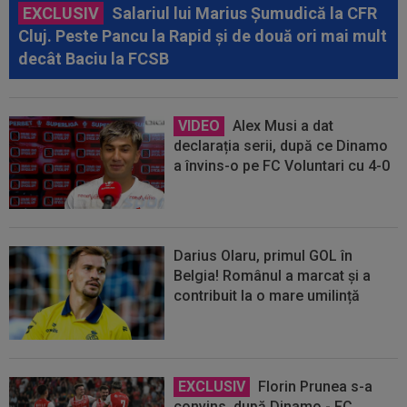
EXCLUSIV
Salariul lui Marius Șumudică la CFR
Cluj. Peste Pancu la Rapid și de două ori mai mult
decât Baciu la FCSB
VIDEO
Alex Musi a dat
declarația serii, după ce Dinamo
a învins-o pe FC Voluntari cu 4-0
Darius Olaru, primul GOL în
Belgia! Românul a marcat și a
contribuit la o mare umilință
EXCLUSIV
Florin Prunea s-a
convins, după Dinamo - FC