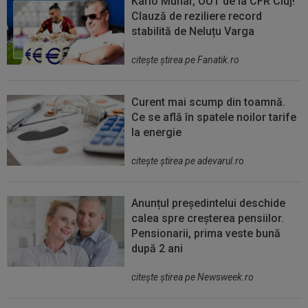
Karlo Muhar, OUT de la CFR Cluj!
Clauză de reziliere record
stabilită de Neluțu Varga
citeşte ştirea pe Fanatik.ro
Curent mai scump din toamnă.
Ce se află în spatele noilor tarife
la energie
citeşte ştirea pe adevarul.ro
Anunțul președintelui deschide
calea spre creșterea pensiilor.
Pensionarii, prima veste bună
după 2 ani
citeşte ştirea pe Newsweek.ro