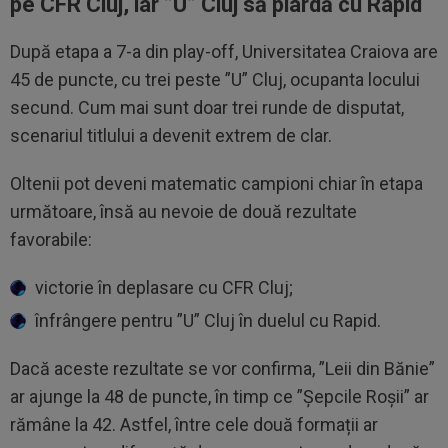
pe CFR Cluj, iar ”U” Cluj să piardă cu Rapid
După etapa a 7-a din play-off, Universitatea Craiova are
45 de puncte, cu trei peste ”U” Cluj, ocupanta locului
secund. Cum mai sunt doar trei runde de disputat,
scenariul titlului a devenit extrem de clar.
Oltenii pot deveni matematic campioni chiar în etapa
următoare, însă au nevoie de două rezultate
favorabile:
victorie în deplasare cu CFR Cluj;
înfrângere pentru ”U” Cluj în duelul cu Rapid.
Dacă aceste rezultate se vor confirma, ”Leii din Bănie”
ar ajunge la 48 de puncte, în timp ce ”Șepcile Roșii” ar
rămâne la 42. Astfel, între cele două formații ar