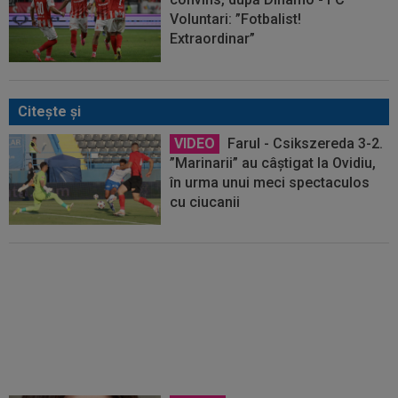
Voluntari: ”Fotbalist!
Extraordinar”
Citeşte şi
VIDEO
Farul - Csikszereda 3-2.
”Marinarii” au câștigat la Ovidiu,
în urma unui meci spectaculos
cu ciucanii
EXCLUSIV
George Copos, fără
dubii! A dat verdictul despre
Daniel Pancu la Rapid