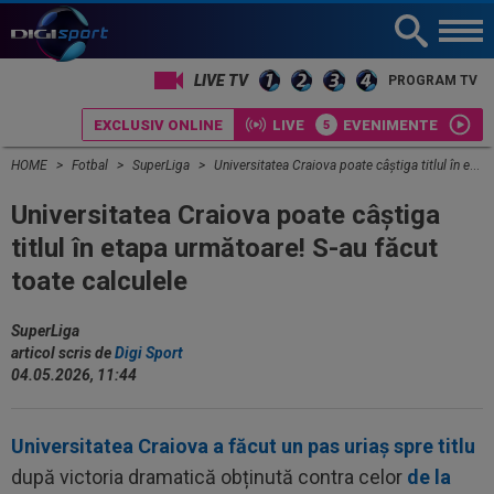
LIVE TV
PROGRAM TV
EXCLUSIV ONLINE
LIVE
EVENIMENTE
HOME
Fotbal
SuperLiga
Universitatea Craiova poate câștiga titlul în etapa următoare! S-au făcut toate calculele
Universitatea Craiova poate câștiga
titlul în etapa următoare! S-au făcut
toate calculele
SuperLiga
articol scris de
Digi Sport
04.05.2026, 11:44
Universitatea Craiova a făcut un pas uriaș spre titlu
după victoria dramatică obținută contra celor
de la