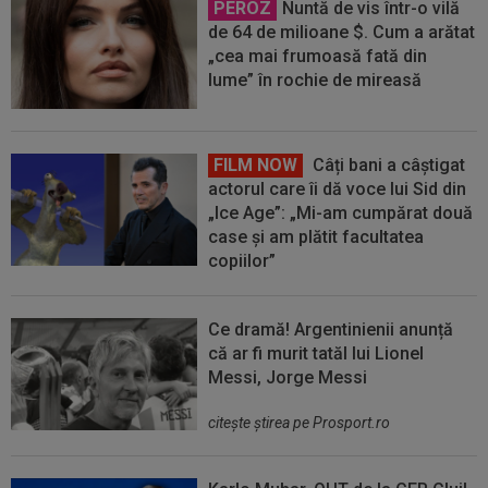
PEROZ
Nuntă de vis într-o vilă
de 64 de milioane $. Cum a arătat
„cea mai frumoasă fată din
lume” în rochie de mireasă
FILM NOW
Câți bani a câștigat
actorul care îi dă voce lui Sid din
„Ice Age”: „Mi-am cumpărat două
case și am plătit facultatea
copiilor”
Ce dramă! Argentinienii anunță
că ar fi murit tatăl lui Lionel
Messi, Jorge Messi
citeşte ştirea pe Prosport.ro