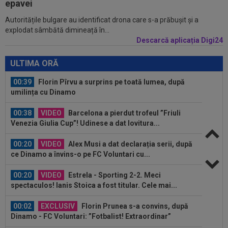
epavei
Autoritățile bulgare au identificat drona care s-a prăbușit și a
23:58
EXCLUSIV
Salariul lui Marius Șumudică la
explodat sâmbătă dimineață în...
CFR Cluj. Peste Pancu la Rapid și de două ori...
Descarcă aplicația Digi24
00:39
Reacția total neașteptată a lui Nuno Campos,
întrebat de Adrian Mazilu după...
ULTIMA ORĂ
00:39
Florin Pîrvu a surprins pe toată lumea, după
umilința cu Dinamo
00:38
VIDEO
Barcelona a pierdut trofeul ”Friuli
Venezia Giulia Cup”! Udinese a dat lovitura...
00:20
VIDEO
Alex Musi a dat declarația serii, după
ce Dinamo a învins-o pe FC Voluntari cu...
00:20
VIDEO
Estrela - Sporting 2-2. Meci
spectaculos! Ianis Stoica a fost titular. Cele mai...
00:02
EXCLUSIV
Florin Prunea s-a convins, după
Dinamo - FC Voluntari: ”Fotbalist! Extraordinar”