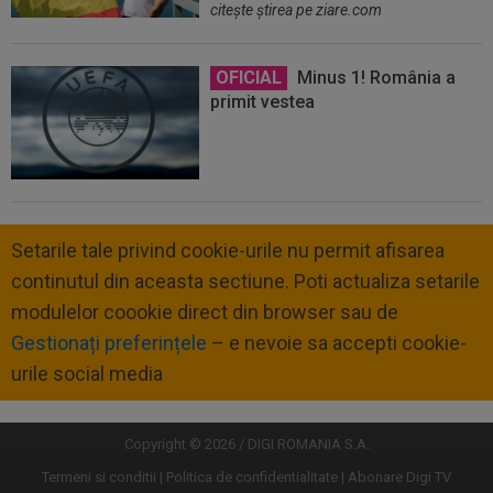
citeşte ştirea pe ziare.com
OFICIAL
Minus 1! România a
primit vestea
Setarile tale privind cookie-urile nu permit afisarea
continutul din aceasta sectiune. Poti actualiza setarile
modulelor coookie direct din browser sau de
Gestionați preferințele
– e nevoie sa accepti cookie-
urile social media
Copyright © 2026 / DIGI ROMANIA S.A.
Termeni si conditii
Politica de confidentialitate
Abonare Digi TV