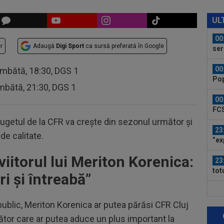
00
Bar
UL
ech
00
r
Adaugă
Digi Sport
ca sursă preferată în Google
ser
neg
00
âmbătă, 18:30, DGS 1
Pop
mbătă, 21:30, DGS 1
auru
00
FCS
eu 
bugetul de la CFR va crește din sezonul următor și
23
 de calitate.
”ex
aol
viitorul lui Meriton Korenica:
23
tot
i și întreabă”
fost
23
ver
l public, Meriton Korenica ar putea părăsi CFR Cluj
din
cător care ar putea aduce un plus important la
23