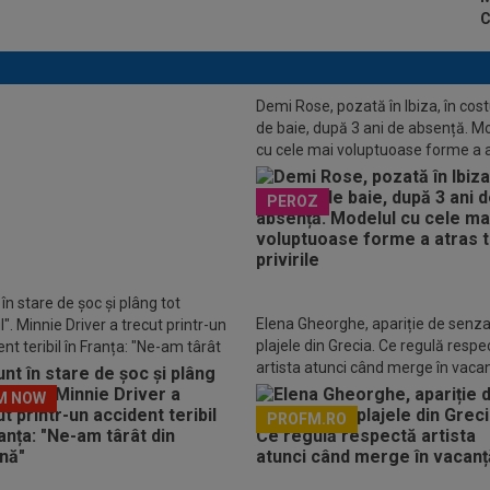
C
Demi Rose, pozată în Ibiza, în co
de baie, după 3 ani de absență. M
cu cele mai voluptuoase forme a 
toate privirile
luj are oferte pe masă pentru 5
PEROZ
ri! E așteptată decizia lui Ioan
a
în stare de șoc și plâng tot
Elena Gheorghe, apariție de senza
". Minnie Driver a trecut printr-un
plajele din Grecia. Ce regulă respe
nt teribil în Franța: "Ne-am târât
artista atunci când merge în vaca
așină"
M NOW
PROFM.RO
Descarcă aplicația Pr