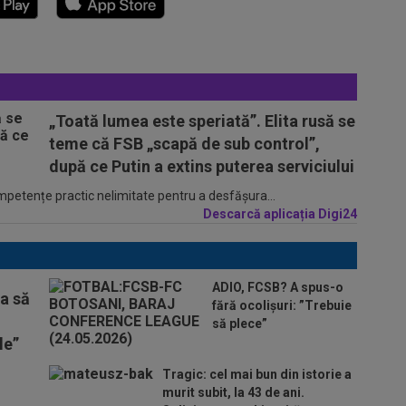
„Toată lumea este speriată”. Elita rusă se
teme că FSB „scapă de sub control”,
după ce Putin a extins puterea serviciului
ompetențe practic nelimitate pentru a desfășura...
Descarcă aplicația Digi24
ADIO, FCSB? A spus-o
ta să
fără ocolișuri: ”Trebuie
să plece”
le”
Tragic: cel mai bun din istorie a
murit subit, la 43 de ani.