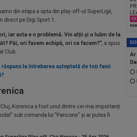
mo din etapa a opta din play-off-ul SuperLigii,
EX
n direct pe Digi Sport 1.
așa
ri, iar asta e o problemă. Vin alții și o luăm de la
SO
ăt? Păi, ori facem echipă, ori ce facem?”
, a spus
al Club.
Ar
Da
 răspuns la întrebarea așteptată de toți fanii
i?
renica
Cluj, Korenica a fost unul dintre cei mai importanți
plodat” sub comanda lui ”Pancone” și ar putea fi