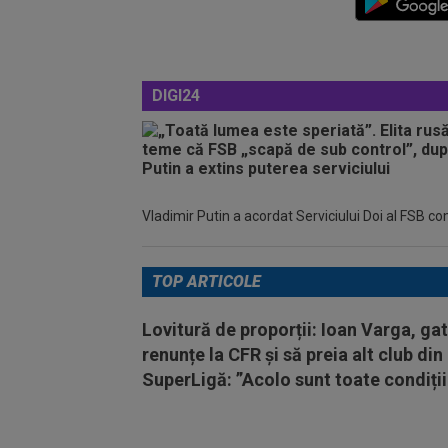
DIGI24
Vladimir Putin a acordat Serviciului Doi al FSB c
TOP ARTICOLE
Lovitură de proporții: Ioan Varga, ga
renunțe la CFR și să preia alt club din
SuperLigă: ”Acolo sunt toate condiții