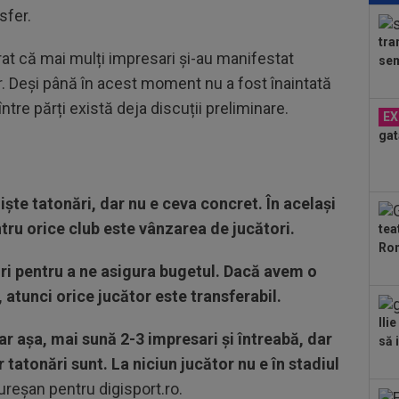
sfer.
ple
"10
tra
23
rat că mai mulți impresari și-au manifestat
sem
lua
r. Deși până în acest moment nu a fost înaintată
90+
00
ntre părți există deja discuții preliminare.
EX
Vic
gat
"Fo
00
Bar
ech
niște tatonări, dar nu e ceva concret. În același
00
tru orice club este vânzarea de jucători.
tea
ser
Ron
neg
00
ori pentru a ne asigura bugetul. Dacă avem o
Pop
atunci orice jucător este transferabil.
auru
00
Ili
ar așa, mai sună 2-3 impresari și întreabă, dar
FCS
să i
eu 
 tatonări sunt. La niciun jucător nu e în stadiul
Mureșan pentru digisport.ro.