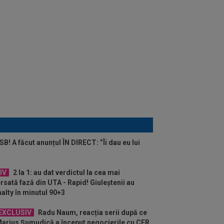
B! A făcut anunțul ÎN DIRECT: ”Îi dau eu lui
IV
2 la 1: au dat verdictul la cea mai
rsată fază din UTA - Rapid! Giuleștenii au
alty în minutul 90+3
EXCLUSIV
Radu Naum, reacția serii după ce
arius Șumudică a început negocierile cu CFR