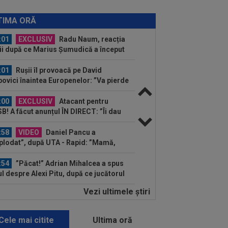
:02
OFICIAL
Dezastru: după
celona, a ratat transferul la încă o
TIMA ORĂ
ipă de UCL! Picat la...
:01
EXCLUSIV
Radu Naum, reacția
ii după ce Marius Șumudică a început
ocierile cu CFR...
:01
Rușii îl provoacă pe David
ovici înaintea Europenelor: ”Va pierde
l!”...
:00
EXCLUSIV
Atacant pentru
B! A făcut anunțul ÎN DIRECT: ”Îi dau
lui Gigi unul bun”
:58
VIDEO
Daniel Pancu a
plodat”, după UTA - Rapid: ”Mamă,
eu! Puțin respect nu...
:54
”Păcat!” Adrian Mihalcea a spus
ul despre Alexi Pitu, după ce jucătorul
...
Vezi ultimele ştiri
:42
EXCLUSIV
2 la 1: au dat
dictul la cea mai controversată fază
 UTA - Rapid...
Cele mai citite
Ultima oră
:39
Alex Dobre a vorbit despre