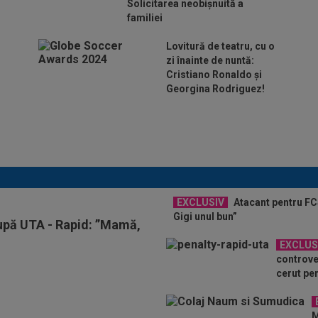
Solicitarea neobișnuită a
familiei
Lovitură de teatru, cu o
zi înainte de nuntă:
Cristiano Ronaldo și
Georgina Rodriguez!
Au plusat! Între Real Madrid și Arsenal,
Vinicius Junior a ales și semnează
contractul carierei
EXCLUSIV
Atacant pentru FCS
Gigi unul bun”
după UTA - Rapid: ”Mamă,
EXCLUS
controve
cerut pen
M