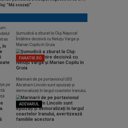
luj: ”Mă scuzați”
stum
Șumudică a zburat la Cluj-Napoca!
odelul
Întâlnire decisivă cu Neluţu Varga şi
atras
Marian Copilu în Gruia
FANATIK.RO
Marinarii de pe portavionul USS
ție pe
Abraham Lincoln sunt epuizați și
ctă
demoralizați în largul coastelor Iranului,
nță
avertizează familiile acestora
ADEVARUL
o FM