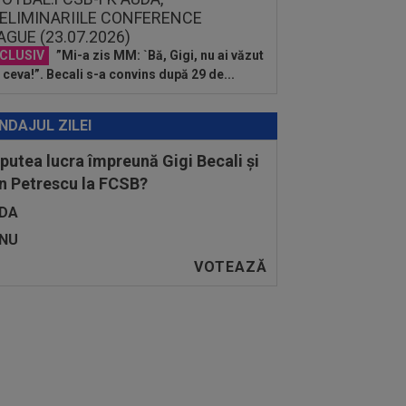
CLUSIV
”Mi-a zis MM: `Bă, Gigi, nu ai văzut
 ceva!”. Becali s-a convins după 29 de...
NDAJUL ZILEI
 putea lucra împreună Gigi Becali și
n Petrescu la FCSB?
DA
NU