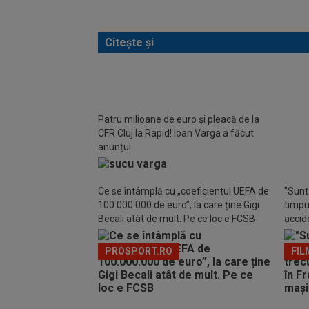
Citește și
Patru milioane de euro și pleacă de la
CFR C
CFR Cluj la Rapid! Ioan Varga a făcut
jucăto
anunțul
Varg
Ce se întâmplă cu „coeficientul UEFA de
"Sunt 
100.000.000 de euro”, la care ține Gigi
timpul
Becali atât de mult. Pe ce loc e FCSB
accide
din m
PROSPORT.RO
FIL