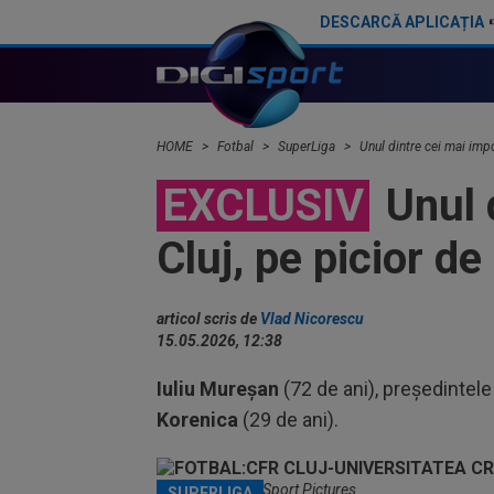
DESCARCĂ APLICAȚIA
Lăcătuș nu s-a pu
HOME
Fotbal
SuperLiga
Unul dintre cei mai impo
EXCLUSIV
Unul d
Cluj, pe picior d
articol scris de
Vlad Nicorescu
15.05.2026, 12:38
Iuliu Mureșan
(72 de ani), președintele
Korenica
(29 de ani).
CFR Cluj / Foto: Sport Pictures
SUPERLIGA