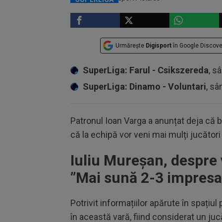
Urmărește
Digisport
în Google Discove
SuperLiga: Farul - Csikszereda
, s
SuperLiga: Dinamo - Voluntari
, sâ
Patronul Ioan Varga a anunțat deja că 
că la echipă vor veni mai mulți jucători
Iuliu Mureșan, despre 
”Mai sună 2-3 impresar
Potrivit informațiilor apărute în spațiu
în această vară, fiind considerat un ju