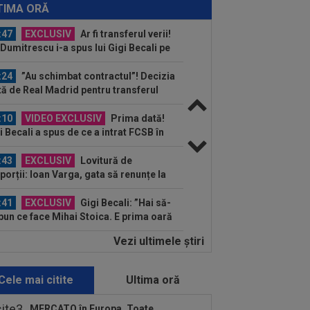
tru transfer! Agentul său a ”rupt”
TIMA ORĂ
erea
:47
EXCLUSIV
Ar fi transferul verii!
e Dumitrescu i-a spus lui Gigi Becali pe
 să ia...
:24
”Au schimbat contractul”! Decizia
tă de Real Madrid pentru transferul
..
:10
VIDEO EXCLUSIV
Prima dată!
i Becali a spus de ce a intrat FCSB în
ză. ”Nu mai merg...
:43
EXCLUSIV
Lovitură de
porții: Ioan Varga, gata să renunțe la
 și să preia alt club...
:41
EXCLUSIV
Gigi Becali: ”Hai să-
spun ce face Mihai Stoica. E prima oară
d o zic”
Vezi ultimele ştiri
:34
EXCLUSIV
Dorit iar de Varga la
 Cluj, Edi Iordănescu a luat decizia!
Cele mai citite
Ultima oră
:22
EXCLUSIV
Gică Craioveanu a
 declarația serii, după KuPS - Craiova:
MERCATO în Europa. Toate