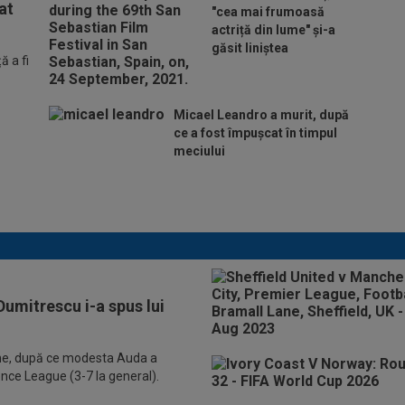
at
"cea mai frumoasă
actriță din lume" și-a
găsit liniștea
 a fi
Micael Leandro a murit, după
ce a fost împușcat în timpul
meciului
Se încheie "telenovela" verii! Julian
Alvarez a ales
e Dumitrescu i-a spus lui
ene, după ce modesta Auda a
rence League (3-7 la general).