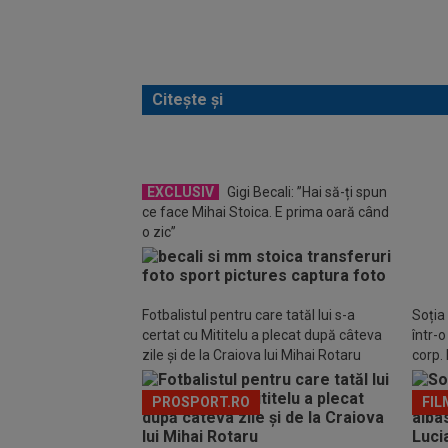
Citește și
EXCLUSIV
Gigi Becali: ”Hai să-ți spun
ce face Mihai Stoica. E prima oară când
EXC
o zic”
jucăt
Fotbalistul pentru care tatăl lui s-a
Soția
certat cu Mititelu a plecat după câteva
într-
zile și de la Craiova lui Mihai Rotaru
corp. 
PROSPORT.RO
FIL