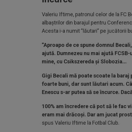
Valeriu Iftime, patronul celor de la FC 
albaștrilor din barajul pentru Conferenc
Acesta i-a numit ”lăutari” pe jucătorii 
”Aproapo de ce spune domnul Becali,
ajută. Dumnezeu nu mai ajută FCSB-ul.
mine, cu Csikszereda și Slobozia...
Gigi Becali mă poate scoate la baraj pe
foarte buni, dar sunt lăutari acum. C
Enescu s-ar putea să se încurce. Dacă
100% am încredere că pot să le fac vi
eram mai drăcoși. Dar am jucat prost
spus Valeriu Iftime la Fotbal Club.