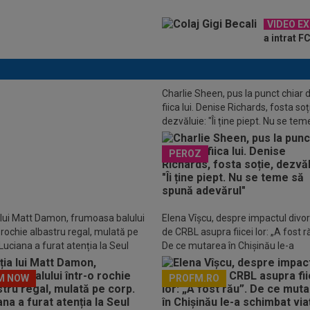
VIDEO E
a intrat F
Charlie Sheen, pus la punct chiar 
fiica lui. Denise Richards, fosta soț
dezvăluie: "Îi ține piept. Nu se tem
spună adevărul"
PEROZ
LUSIV
Gigi Becali: ”Am vândut un
or pe 3.000.000 €”
 lui Matt Damon, frumoasa balului
Elena Vîșcu, despre impactul divor
o rochie albastru regal, mulată pe
de CRBL asupra fiicei lor: „A fost r
Luciana a furat atenția la Seul
De ce mutarea în Chișinău le-a
schimbat viața
M NOW
PROFM.RO