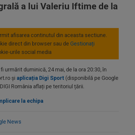
rală a lui Valeriu Iftime de la
ermit afisarea continutul din aceasta sectiune.
okie direct din browser sau de
Gestionați
kie-urile social media
i urmărit duminică, 24 mai, de la ora 20:30, în
rt.ro și
aplicația Digi Sport
(disponibilă pe Google
DIGI România aflați pe teritoriul țării.
mplicare la echipa
gle News