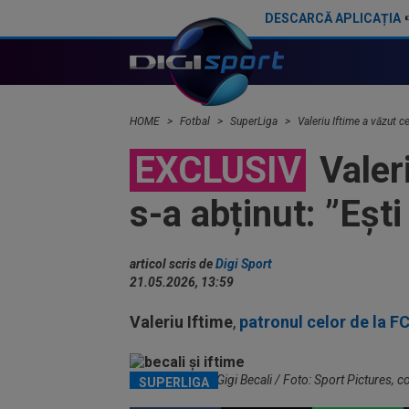
DESCARCĂ APLICAȚIA
Gigi Becali nu mai stă la discuții cu Florin Tănase și a făcut anunțul în direct: ”Niciodată!”
HOME
Fotbal
SuperLiga
Valeriu Iftime a văzut ce
EXCLUSIV
Valeri
s-a abținut: ”Eșt
articol scris de
Digi Sport
21.05.2026, 13:59
Valeriu Iftime
,
patronul celor de la F
Valeriu Iftime si Gigi Becali / Foto: Sport Pictures, c
SUPERLIGA