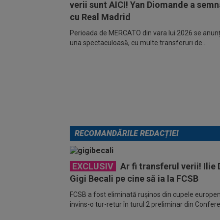
verii sunt AICI! Yan Diomande a semn
cu Real Madrid
Perioada de MERCATO din vara lui 2026 se anunță
una spectaculoasă, cu multe transferuri de...
RECOMANDĂRILE REDACȚIEI
EXCLUSIV
Ar fi transferul verii! Ili
Gigi Becali pe cine să ia la FCSB
FCSB a fost eliminată rușinos din cupele europ
învins-o tur-retur în turul 2 preliminar din Confe