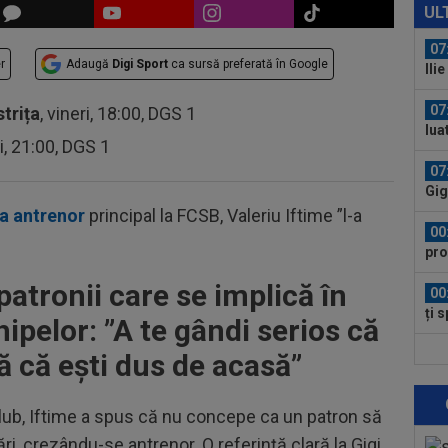
pen
UL
tăc
07
r
Adaugă
Digi Sport
ca sursă preferată în Google
Ili
cine
07
strița
, vineri, 18:00, DGS 1
lua
ri, 21:00, DGS 1
lui.
07
Gig
cri
ca antrenor
principal la FCSB, Valeriu Iftime ”l-a
00
pro
CFR
patronii care se implică în
00
ți 
hipelor: ”
A te gândi serios că
cân
00
 că ești dus de acasă”
CFR
Club, Iftime a spus că nu concepe ca un patron să
00
dat
i, crezându-se antrenor. O referință clară la Gigi