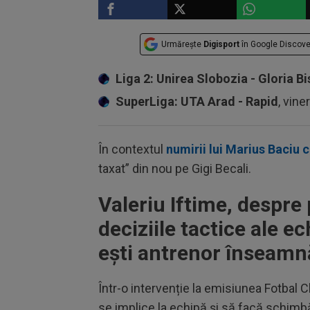
Urmărește
Digisport
în Google Discove
Liga 2: Unirea Slobozia - Gloria Bi
SuperLiga: UTA Arad - Rapid
, vine
În contextul
numirii lui Marius Baciu 
taxat” din nou pe Gigi Becali.
Valeriu Iftime, despre 
deciziile tactice ale ec
ești antrenor înseamnă
Într-o intervenție la emisiunea Fotbal 
se implice la echipă și să facă schimbăr