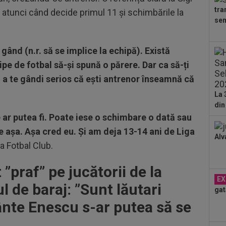
”Șt
tra
 atunci când decide primul 11 și schimbările la
00
sem
eur
08
gând (n.r. să se implice la echipă). Există
naţ
pe de fotbal să-și spună o părere. Dar ca să-ți
"tr
07
și a te gândi serios că ești antrenor înseamnă că
pen
La 
tăc
din
07
e ar putea fi. Poate iese o schimbare o dată sau
Ili
cine
 așa. Așa cred eu. Și am deja 13-14 ani de Liga
Alv
07
ea Fotbal Club.
lua
lui.
 ”praf” pe jucătorii de la
07
Gig
EX
l de baraj: ”S
unt lăutari
cri
gat
ânte Enescu s-ar putea să se