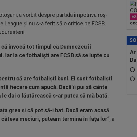
Botoșani, a vorbit despre partida împotriva roș-
EX
e League și nu s-a ferit să o critice pe FCSB.
oco
bucureșteni.
SO
 că invocă tot timpul că Dumnezeu îi
Ar
 Iar la ce fotbaliști are FCSB să se lupte cu
Da
ntru că are fotbaliști buni. Ei sunt fotbaliști
ântă fiecare cum apucă. Dacă îi pui să cânte
 le dai o lăutărească s-ar putea să mă bată.
ața grea și că pot să-i bat. Dacă eram acasă
 câteva meciuri, puteam termina în fața lor”
, a