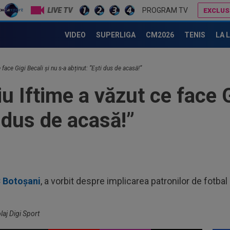
LIVE TV
PROGRAM TV
EXCLUS
Gigi Becali a spus totul despre instalarea lui Dan Petrescu la FCSB: ”A fost ideea lui MM” / ”Asta mă deranja”
Ar fi transferul verii! Ilie Dumitrescu i-a spus lui Gigi Becali pe cine să ia la FCSB
VIDEO
SUPERLIGA
CM2026
TENIS
LA 
00
pro
CFR
00
 face Gigi Becali și nu s-a abținut: ”Ești dus de acasă!”
ți 
u Iftime a văzut ce face G
cân
00
CFR
i dus de acasă!”
00
dat
”Șt
00
eur
C Botoșani
, a vorbit despre implicarea patronilor de fotbal 
08
naţ
"tr
olaj Digi Sport
07