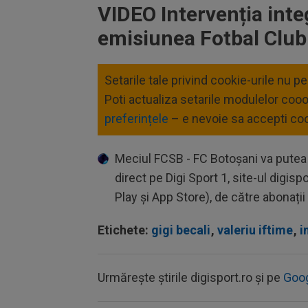
VIDEO Intervenția integ
emisiunea Fotbal Club
Setarile tale privind cookie-urile nu p
Poti actualiza setarile modulelor coo
preferințele
– e nevoie sa accepti coo
Meciul FCSB - FC Botoșani va putea f
direct pe Digi Sport 1, site-ul digispo
Play și App Store), de către abonații 
Etichete:
gigi becali
,
valeriu iftime
,
i
Urmărește știrile digisport.ro și pe
Goo