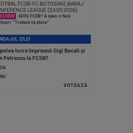
CLUSIV
ADIO, FCSB? A spus-o fără
lișuri: ”Trebuie să plece”
NDAJUL ZILEI
 putea lucra împreună Gigi Becali și
n Petrescu la FCSB?
DA
NU