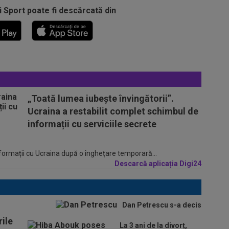
i Sport poate fi descărcată din
„Toată lumea iubește învingătorii”.
Ucraina a restabilit complet schimbul de
informații cu serviciile secrete
informații cu Ucraina după o înghețare temporară...
Descarcă aplicația Digi24
Dan Petrescu s-a decis
ile
La 3 ani de la divorț,