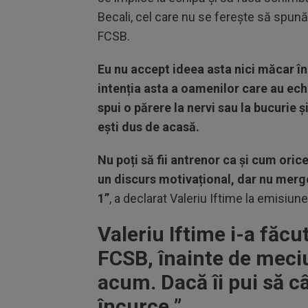
Becali, cel care nu se ferește să spună
FCSB.
Eu nu accept ideea asta nici măcar în 
intenția asta a oamenilor care au echi
spui o părere la nervi sau la bucurie 
ești dus de acasă.
Nu poți să fii antrenor ca și cum oric
un discurs motivațional, dar nu merge
1”
, a declarat Valeriu Iftime la emisiun
Valeriu Iftime i-a făcut
FCSB, înainte de meciu
acum. Dacă îi pui să c
încurce ”