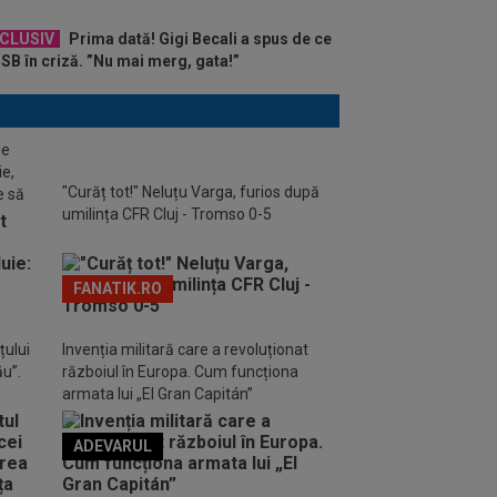
XCLUSIV
Prima dată! Gigi Becali a spus de ce
CSB în criză. ”Nu mai merg, gata!”
de
ie,
"Curăț tot!" Neluțu Varga, furios după
e să
umilința CFR Cluj - Tromso 0-5
FANATIK.RO
țului
Invenția militară care a revoluționat
ău”.
războiul în Europa. Cum funcționa
armata lui „El Gran Capitán”
ADEVARUL