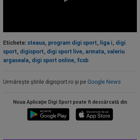
Etichete:
steaua
,
program digi sport
,
liga i
,
digi
sport
,
digisport
,
digi sport live
,
armata
,
valeriu
argaseala
,
digi sport online
,
fcsb
Urmărește știrile digisport.ro și pe
Google News
23:15
VIDEO
Momente de panică la Dinamo - FC
Noua Aplicaţie Digi Sport poate fi descărcată din
Voluntari! Semne disperate către ambulanță
23:14
Primul transfer cerut de Marius Șumudică la
CFR Cluj
22:55
LIVE VIDEO&SCORE
Estrela - Sporting 0-2,