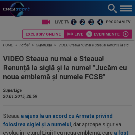
PROGRAM TV
EXCLUSIV ONLINE
LIVE
EVENIMENTE
HOME
Fotbal
SuperLiga
VIDEO Steaua nu mai e Steaua! Renunță la siglă și la nume! "Jucăm cu noua emblemă şi numele FCSB"
VIDEO Steaua nu mai e Steaua!
Renunță la siglă și la nume! "Jucăm cu
noua emblemă şi numele FCSB"
SuperLiga
20.01.2015, 20:59
Steaua
a ajuns la un acord cu Armata privind
folosirea siglei şi a numelui
, dar aproape sigur va
evolua în returul
Ligii I
cu noua emblemă, care
a fost