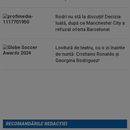
23:14
Primul transfer cerut de Marius Șumudică la
CFR Cluj
Rodri nu stă la discuții! Decizia
luată, după ce Manchester City a
refuzat oferta Barcelonei
Lovitură de teatru, cu o zi înainte
de nuntă: Cristiano Ronaldo și
Georgina Rodriguez!
EXCLUSIV
”Mi-a zis MM: `Bă,
Gigi, nu ai văzut așa ceva!”.
Becali s-a convins după 29 de
minute și a luat decizia: OUT
RECOMANDĂRILE REDACȚIEI