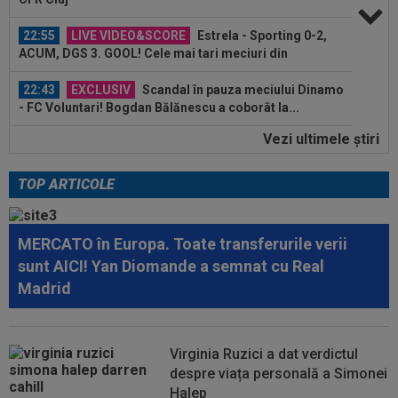
22:55
LIVE VIDEO&SCORE
Estrela - Sporting 0-2,
ACUM, DGS 3. GOOL! Cele mai tari meciuri din
Portugalia...
22:43
EXCLUSIV
Scandal în pauza meciului Dinamo
- FC Voluntari! Bogdan Bălănescu a coborât la...
22:18
FOTO
Ce a făcut Daniel Pancu, la o zi după
Vezi ultimele ştiri
scandalul de la Arad
TOP ARTICOLE
23:40
Darius Olaru, primul GOL în Belgia! Românul a
marcat și a contribuit la o mare...
MERCATO în Europa. Toate transferurile verii
23:32
Nota primită de Dennis Man, după ”nebunia” cu
Fortuna Sittard! Olandezii nu...
sunt AICI! Yan Diomande a semnat cu Real
Madrid
23:30
VIDEO
Dinamo - FC Voluntari 4-0. Elevii lui
Nuno Campos au dat recital pe ”Arcul de...
23:15
VIDEO
Momente de panică la Dinamo - FC
Virginia Ruzici a dat verdictul
Voluntari! Semne disperate către ambulanță
despre viața personală a Simonei
Halep