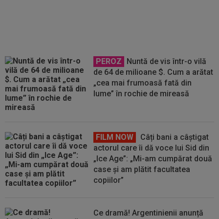
Gigi Becali, care îl vor la FCSB
PEROZ
Nuntă de vis într-o vilă
de 64 de milioane $. Cum a arătat
„cea mai frumoasă fată din
lume” în rochie de mireasă
FILM NOW
Câți bani a câștigat
actorul care îi dă voce lui Sid din
„Ice Age”: „Mi-am cumpărat două
case și am plătit facultatea
copiilor”
Ce dramă! Argentinienii anunță