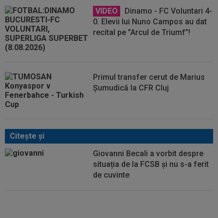
VIDEO
Dinamo - FC Voluntari 4-
0. Elevii lui Nuno Campos au dat
recital pe ”Arcul de Triumf”!
Primul transfer cerut de Marius
Șumudică la CFR Cluj
Citeşte şi
Giovanni Becali a vorbit despre
situația de la FCSB și nu s-a ferit
de cuvinte
VIDEO
Răspunsul lui Dan
Petrescu pentru MM Stoica și