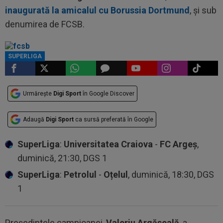
inaugurată la amicalul cu Borussia Dortmund
, şi sub
denumirea de FCSB.
SUPERLIGA
Urmărește
Digi Sport
în Google Discover
Adaugă
Digi Sport
ca sursă preferată în Google
SuperLiga
:
Universitatea Craiova
-
FC Argeș
,
duminică, 21:30, DGS 1
SuperLiga
:
Petrolul
-
Oțelul
, duminică, 18:30, DGS
1
Preşedintele campioanei,
Valeriu Argăseală
, a