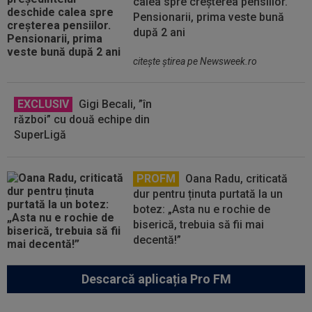
calea spre creșterea pensiilor.
Pensionarii, prima veste bună
după 2 ani
citeşte ştirea pe Newsweek.ro
EXCLUSIV
Gigi Becali, ”în
război” cu două echipe din
SuperLigă
PROFM
Oana Radu, criticată
dur pentru ținuta purtată la un
botez: „Asta nu e rochie de
biserică, trebuia să fii mai
decentă!”
Descarcă aplicația Pro FM