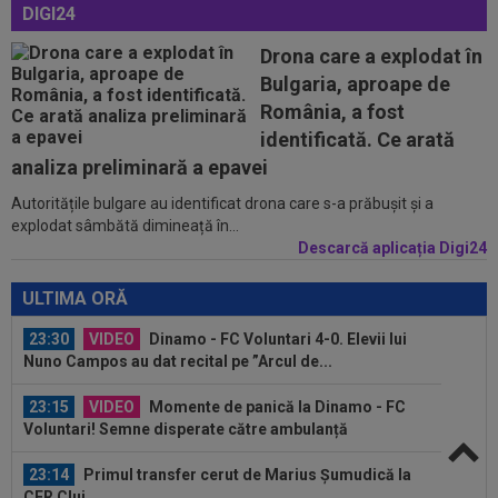
ACUM, DGS 3. GOOL! Cele mai tari meciuri din
DIGI24
Portugalia...
Drona care a explodat în
22:43
EXCLUSIV
Scandal în pauza meciului Dinamo
- FC Voluntari! Bogdan Bălănescu a coborât la...
Bulgaria, aproape de
România, a fost
22:18
FOTO
Ce a făcut Daniel Pancu, la o zi după
identificată. Ce arată
scandalul de la Arad
analiza preliminară a epavei
23:40
Darius Olaru, primul GOL în Belgia! Românul a
Autoritățile bulgare au identificat drona care s-a prăbușit și a
marcat și a contribuit la o mare...
explodat sâmbătă dimineață în...
Descarcă aplicația Digi24
23:32
Nota primită de Dennis Man, după ”nebunia” cu
Fortuna Sittard! Olandezii nu...
ULTIMA ORĂ
23:30
VIDEO
Dinamo - FC Voluntari 4-0. Elevii lui
Nuno Campos au dat recital pe ”Arcul de...
23:15
VIDEO
Momente de panică la Dinamo - FC
Voluntari! Semne disperate către ambulanță
23:14
Primul transfer cerut de Marius Șumudică la
CFR Cluj