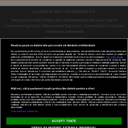
Copyright © 2026 / DIGI ROMANIA S.A.
Termeni si conditii
Politica de confidentialitate
Abonare Digi TV
Frecvente Digi Sport
Retransmisie Digi Sport
Contact/Info
Codul etic
Gestionați preferințele
Versiune desktop
Nouă ne pasă ca datele tale personale să rămână confidențiale
Noi și partenerii noștri
30
stocăm și/sau accesăm informații pe dispozitivul dvs., precum identificatorii cookie unici pentru prelucrarea
datelor cu caracter personal. Puteți accepta sau gestiona alegerile dvs. făcând clic mai jos sau în orice moment, pe pagina cu
politica de confidențialitate. Aceste alegeri vor fi raportate partenerilor noștri și nu vă vor afecta navigarea.
Mai multe detalii
Noi si partenerii nostri (retelele de socializare si agentiile de publicitate partenere, precum si furnizorii nostri de servicii de date
analitice) prelucram date pentru a permite website-ului sa functioneze, pentru a personaliza continutul si anunturile publicitare afisate
in functie de interesele si/sau profilul dvs., pentru a va oferi functionalitati aferente retelelor de socializare si pentru a analiza
traficul pe website. Beneficiati de drepturile prevazute de art. 15-22 din GDPR in legatura cu prelucrarea datelor cu caracter
personal. Aceste drepturi pot fi exercitate prin modalitatea indicata
aici
. Prin click pe “ACCEPT TOATE”, acceptati folosirea
tuturor Tehnologiilor de tip Cookie, care implica inclusiv acceptul dvs. cu privire la stocarea/accesarea informatiilor de catre Vendor-ii
cu care colaboram. Prin click pe “VREAU SA MODIFIC SETARILE INDIVIDUAL” puteti schimba preferintele in mod individual, mai putin
cele legate de cookie strict necesare pentru functionarea website-ului.
Atât noi, cât și partenerii noștri prelucrăm datele pentru a oferi:
Măsurarea performanței reclamelor. Utilizarea profilurilor pentru selectarea conținutului personalizat. Stocarea și/sau accesarea
informațiilor de pe un dispozitiv. Dezvoltarea și îmbunătățirea serviciilor. Crearea profilurilor de conținut personalizat. Utilizarea
profilurilor pentru selectarea publicității personalizate. Crearea profilurilor pentru publicitate personalizată. Măsurarea performanței
conținutului. Înțelegerea publicului prin statistici sau combinații de date din surse diferite. Utilizarea datelor limitate pentru a selecta
conținutul. Utilizarea de date limitate pentru a selecta publicitatea. Date precise de geolocație și identificarea prin scanarea
dispozitivului.
URMĂREȘTE-NE ȘI PE:
Listă parteneri (furnizori)
Digi Sport
ACCEPT TOATE
DESCARCĂ
m.digisport.ro
VREAU SA MODIFIC SETARILE INDIVIDUAL