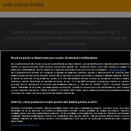
urile social media
Copyright © 2026 / DIGI ROMANIA S.A.
Termeni si conditii
Politica de confidentialitate
Abonare Digi TV
Frecvente Digi Sport
Retransmisie Digi Sport
Contact/Info
Codul etic
Gestionați preferințele
Versiune desktop
Nouă ne pasă ca datele tale personale să rămână confidențiale
Noi și partenerii noștri
30
stocăm și/sau accesăm informații pe dispozitivul dvs., precum identificatorii cookie unici pentru prelucrarea
datelor cu caracter personal. Puteți accepta sau gestiona alegerile dvs. făcând clic mai jos sau în orice moment, pe pagina cu
politica de confidențialitate. Aceste alegeri vor fi raportate partenerilor noștri și nu vă vor afecta navigarea.
Mai multe detalii
Noi si partenerii nostri (retelele de socializare si agentiile de publicitate partenere, precum si furnizorii nostri de servicii de date
analitice) prelucram date pentru a permite website-ului sa functioneze, pentru a personaliza continutul si anunturile publicitare afisate
in functie de interesele si/sau profilul dvs., pentru a va oferi functionalitati aferente retelelor de socializare si pentru a analiza
traficul pe website. Beneficiati de drepturile prevazute de art. 15-22 din GDPR in legatura cu prelucrarea datelor cu caracter
personal. Aceste drepturi pot fi exercitate prin modalitatea indicata
aici
. Prin click pe “ACCEPT TOATE”, acceptati folosirea
tuturor Tehnologiilor de tip Cookie, care implica inclusiv acceptul dvs. cu privire la stocarea/accesarea informatiilor de catre Vendor-ii
cu care colaboram. Prin click pe “VREAU SA MODIFIC SETARILE INDIVIDUAL” puteti schimba preferintele in mod individual, mai putin
cele legate de cookie strict necesare pentru functionarea website-ului.
Atât noi, cât și partenerii noștri prelucrăm datele pentru a oferi:
Măsurarea performanței reclamelor. Utilizarea profilurilor pentru selectarea conținutului personalizat. Stocarea și/sau accesarea
informațiilor de pe un dispozitiv. Dezvoltarea și îmbunătățirea serviciilor. Crearea profilurilor de conținut personalizat. Utilizarea
profilurilor pentru selectarea publicității personalizate. Crearea profilurilor pentru publicitate personalizată. Măsurarea performanței
conținutului. Înțelegerea publicului prin statistici sau combinații de date din surse diferite. Utilizarea datelor limitate pentru a selecta
conținutul. Utilizarea de date limitate pentru a selecta publicitatea. Date precise de geolocație și identificarea prin scanarea
dispozitivului.
URMĂREȘTE-NE ȘI PE:
Listă parteneri (furnizori)