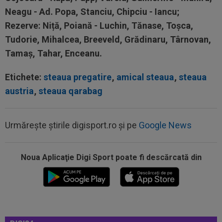
Neagu - Ad. Popa, Stanciu, Chipciu - Iancu;
Rezerve:
Niță, Poiană - Luchin, Tănase, Toșca,
Tudorie, Mihalcea, Breeveld, Grădinaru, Târnovan,
Tamaș, Tahar, Enceanu.
Etichete:
steaua pregatire
,
amical steaua
,
steaua
austria
,
steaua qarabag
Urmărește știrile digisport.ro și pe
Google News
Noua Aplicaţie Digi Sport poate fi descărcată din
00:17
Micael Leandro a murit, după ce a fost
împușcat în timpul meciului
00:04
Surpriza serii în Europa: rezultat ”strălucitor”