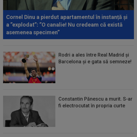
00:17
Micael Leandro a murit, după ce a fost
împușcat în timpul meciului
Cornel Dinu a pierdut apartamentul în instanță și
00:04
Surpriza serii în Europa: rezultat ”strălucitor”
a ”explodat”: ”O canalie! Nu credeam că există
pentru oaspeți în turul trei...
asemenea specimen”
Rodri a ales între Real Madrid și
Barcelona și e gata să semneze!
Constantin Pănescu a murit. S-ar
fi electrocutat în propria curte