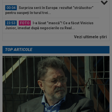
00:04
Surpriza serii în Europa: rezultat ”strălucitor”
pentru oaspeți în turul trei...
23:53
FOTO
I-a lăsat ”mască”! Ce a făcut Vinicius
Junior, imediat după negocierile cu Real...
Vezi ultimele ştiri
23:52
EXCLUSIV
Ilie Dumitrescu a numit cel mai
bun atacant din SuperLiga României
TOP ARTICOLE
23:51
Surpriza din preliminariile Champions League
le-a rupt seria de victorii...
00:22
EXCLUSIV
Dan Petrescu s-a decis
00:19
Jovo Lukic e în fața transferului carierei
00:18
EXCLUSIV
Ilie Dumitrescu l-a pus ”la zid” pe
Becali, după decizia de la FCSB: ”Te-ai...