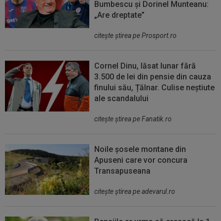
Bumbescu și Dorinel Munteanu:
„Are dreptate”
citeşte ştirea pe Prosport.ro
Cornel Dinu, lăsat lunar fără
3.500 de lei din pensie din cauza
finului său, Țălnar. Culise neștiute
ale scandalului
citeşte ştirea pe Fanatik.ro
Noile șosele montane din
Apuseni care vor concura
Transapuseana
citeşte ştirea pe adevarul.ro