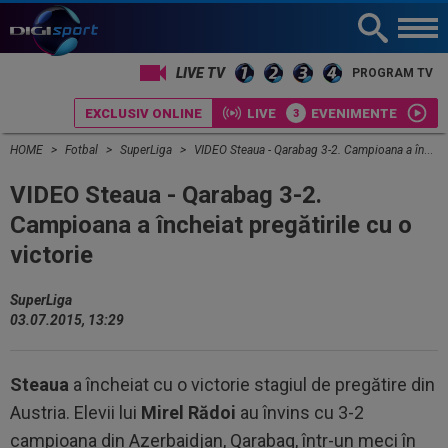
PROGRAM TV
EXCLUSIV ONLINE
LIVE
EVENIMENTE
HOME
Fotbal
SuperLiga
VIDEO Steaua - Qarabag 3-2. Campioana a încheiat pregătirile cu o victorie
VIDEO Steaua - Qarabag 3-2.
Campioana a încheiat pregătirile cu o
victorie
SuperLiga
03.07.2015, 13:29
Steaua
a încheiat cu o victorie stagiul de pregătire din
Austria. Elevii lui
Mirel Rădoi
au învins cu 3-2
campioana din Azerbaidjan, Qarabag, într-un meci în