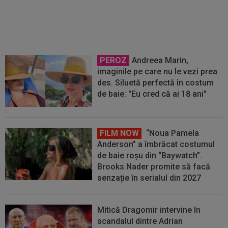
e pregătit de debut
PEROZ
Andreea Marin,
imaginile pe care nu le vezi prea
des. Siluetă perfectă în costum
de baie: "Eu cred că ai 18 ani"
FILM NOW
“Noua Pamela
Anderson” a îmbrăcat costumul
de baie roșu din “Baywatch”.
Brooks Nader promite să facă
senzație în serialul din 2027
Mitică Dragomir intervine în
scandalul dintre Adrian