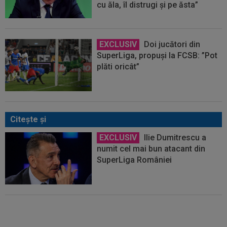
cu ăla, îl distrugi și pe ăsta”
EXCLUSIV
Doi jucători din
SuperLiga, propuși la FCSB: ”Pot
plăti oricât”
Citeşte şi
EXCLUSIV
Ilie Dumitrescu a
numit cel mai bun atacant din
SuperLiga României
EXCLUSIV
Pentru derby-ul cu
Dinamo! Noul atacant de la Rapid