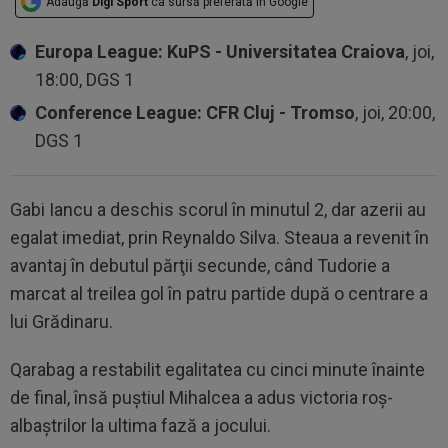
Adaugă
Digi Sport
ca sursă preferată în Google
Europa League: KuPS - Universitatea Craiova
, joi,
18:00, DGS 1
Conference League: CFR Cluj - Tromso
, joi, 20:00,
DGS 1
Gabi Iancu a deschis scorul în minutul 2, dar azerii au
egalat imediat, prin Reynaldo Silva. Steaua a revenit în
avantaj în debutul părţii secunde, când Tudorie a
marcat al treilea gol în patru partide după o centrare a
lui Grădinaru.
Qarabag a restabilit egalitatea cu cinci minute înainte
de final, însă puştiul Mihalcea a adus victoria roş-
albaştrilor la ultima fază a jocului.