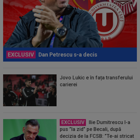
EXCLUSIV
Dan Petrescu s-a decis
Jovo Lukic e în fața transferului
carierei
EXCLUSIV
Ilie Dumitrescu l-a
pus ”la zid” pe Becali, după
decizia de la FCSB: ”Te-ai stricat