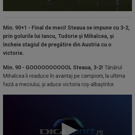
Min. 90+1 - Final de meci! Steaua se impune cu 3-2,
prin golurile lui Iancu, Tudorie şi Mihalcea, şi
încheie stagiul de pregătire din Austria cu o
victorie.
Min. 90 -
GOOOOOOOOOOL Steaua, 3-2!
Tânărul
Mihalcea îi readuce în avantaj pe campioni, la ultima
fază a meciului, şi aduce victoria roş-albaştrilor.