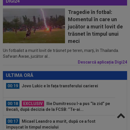
DIGI24
pentru oaspeți în turul trei...
Tragedie în fotbal:
23:53
FOTO
I-a lăsat ”mască”! Ce a făcut Vinicius
Momentul în care un
Junior, imediat după negocierile cu Real...
jucător a murit lovit de
23:52
EXCLUSIV
Ilie Dumitrescu a numit cel mai
trăsnet în timpul unui
bun atacant din SuperLiga României
meci
Un fotbalist a murit lovit de trăsnet pe teren, marţi, în Thailanda.
23:51
Surpriza din preliminariile Champions League
Safwan Awae, jucător al...
le-a rupt seria de victorii...
Descarcă aplicația Digi24
00:22
EXCLUSIV
Dan Petrescu s-a decis
ULTIMA ORĂ
00:19
Jovo Lukic e în fața transferului carierei
00:18
EXCLUSIV
Ilie Dumitrescu l-a pus ”la zid” pe
Becali, după decizia de la FCSB: ”Te-ai...
00:17
Micael Leandro a murit, după ce a fost
împușcat în timpul meciului