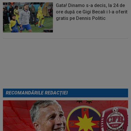
Gata! Dinamo s-a decis, la 24 de
ore după ce Gigi Becali i l-a oferit
gratis pe Dennis Politic
Lovitură de teatru: Dan Petrescu
e aproape de revenirea în
SuperLigă, dar nu la FCSB!
RECOMANDĂRILE REDACȚIEI