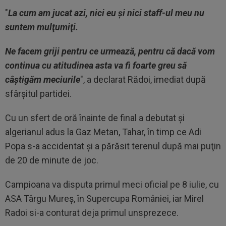
"
La cum am jucat azi, nici eu şi nici staff-ul meu nu
suntem mulţumiţi.
Ne facem griji pentru ce urmează, pentru că dacă vom
continua cu atitudinea asta va fi foarte greu să
câştigăm meciurile
", a declarat Rădoi, imediat după
sfârşitul partidei.
Cu un sfert de oră înainte de final a debutat şi
algerianul adus la Gaz Metan, Tahar, în timp ce Adi
Popa s-a accidentat şi a părăsit terenul după mai puţin
de 20 de minute de joc.
Campioana va disputa primul meci oficial pe 8 iulie, cu
ASA Târgu Mureş, în Supercupa României, iar Mirel
Radoi si-a conturat deja primul unsprezece.