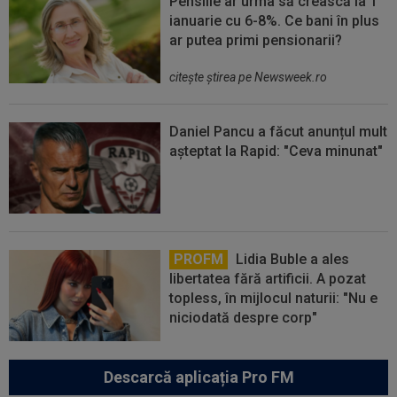
Pensiile ar urma să crească la 1
ianuarie cu 6-8%. Ce bani în plus
ar putea primi pensionarii?
citeşte ştirea pe Newsweek.ro
Daniel Pancu a făcut anunțul mult
așteptat la Rapid: "Ceva minunat"
PROFM
Lidia Buble a ales
libertatea fără artificii. A pozat
topless, în mijlocul naturii: "Nu e
niciodată despre corp"
Descarcă aplicația Pro FM