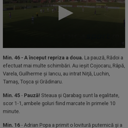
Min. 46 -
A început repriza a doua
.
La pauză, Rădoi a
efectuat mai multe schimbări. Au ieşit Cojocaru, Râpă,
Varela, Guilherme şi Iancu, au intrat Niţă, Luchin,
Tamaş, Toşca şi Grădinaru.
Min. 45
-
Pauză!
Steaua şi Qarabag sunt la egalitate,
scor 1-1, ambele goluri fiind marcate în primele 10
minute.
Min. 16
- Adrian Popa a primit o lovitură puternică şi a