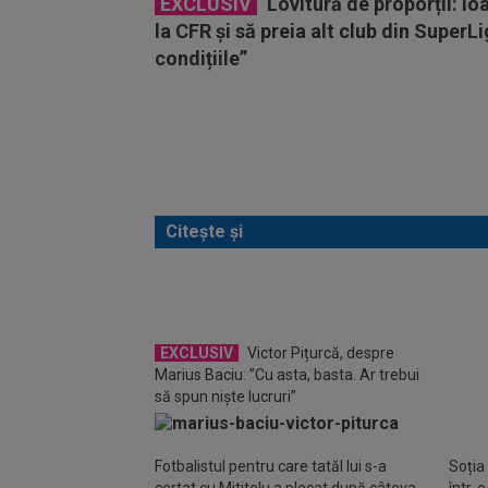
EXCLUSIV
Lovitură de proporții: Io
la CFR și să preia alt club din SuperL
condițiile”
Citește și
EXC
discuț
EXCLUSIV
Victor Pițurcă, despre
anunțu
Marius Baciu: ”Cu asta, basta. Ar trebui
să spun niște lucruri”
Fotbalistul pentru care tatăl lui s-a
Soția
certat cu Mititelu a plecat după câteva
într-