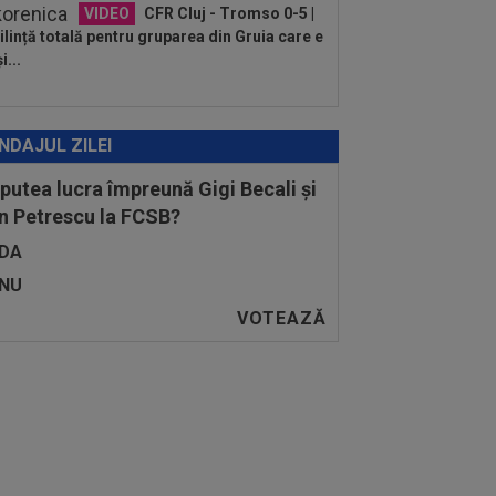
VIDEO
CFR Cluj - Tromso 0-5 |
lință totală pentru gruparea din Gruia care e
i...
NDAJUL ZILEI
 putea lucra împreună Gigi Becali și
n Petrescu la FCSB?
DA
NU