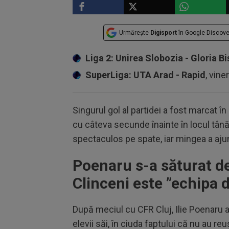
Urmărește
Digisport
în Google Discove
Liga 2: Unirea Slobozia - Gloria Bi
SuperLiga: UTA Arad - Rapid
, vine
Singurul gol al partidei a fost marcat în
cu câteva secunde înainte în locul tână
spectaculos pe spate, iar mingea a ajuns
Poenaru s-a săturat d
Clinceni este ”echipa d
După meciul cu CFR Cluj, Ilie Poenaru a
elevii săi, în ciuda faptului că nu au re