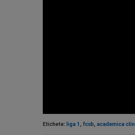
Volume
90%
Etichete:
liga 1
,
fcsb
,
academica clin