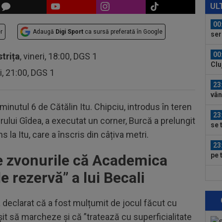
eur
UL
00
r
Adaugă
Digi Sport
ca sursă preferată în Google
ser
0-2.
00
strița
, vineri, 18:00, DGS 1
Clu
ri, 21:00, DGS 1
afar
23
vân
 minutul 6 de Cătălin Itu. Chipciu, introdus în teren
23
rului Gîdea, a executat un corner, Burcă a prelungit
se 
 la Itu, care a înscris din câțiva metri.
dus
23
pe 
e zvonurile că Academica
un..
e rezervă” a lui Becali
00
pro
CFR
 declarat că a fost mulțumit de jocul făcut cu
00
ușit să marcheze și că ”tratează cu superficialitate
ți 