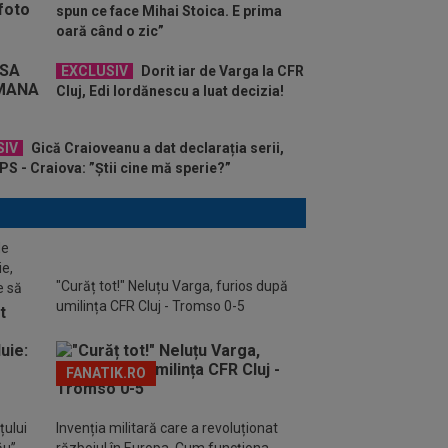
spun ce face Mihai Stoica. E prima
oară când o zic”
EXCLUSIV
Dorit iar de Varga la CFR
Cluj, Edi Iordănescu a luat decizia!
SIV
Gică Craioveanu a dat declarația serii,
S - Craiova: ”Știi cine mă sperie?”
de
ie,
"Curăț tot!" Neluțu Varga, furios după
e să
umilința CFR Cluj - Tromso 0-5
FANATIK.RO
țului
Invenția militară care a revoluționat
ău”.
războiul în Europa. Cum funcționa