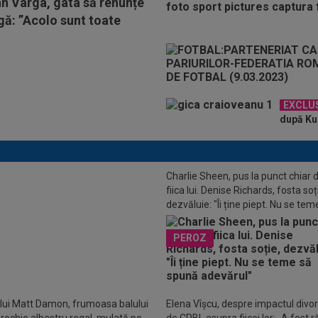
an Varga, gata să renunțe
igă: ”Acolo sunt toate
EXCLU
după KuP
Charlie Sheen, pus la punct chiar 
fiica lui. Denise Richards, fosta soț
LUSIV
Gigi Becali nu mai stă la
dezvăluie: "Îi ține piept. Nu se tem
ii cu Florin Tănase și a făcut
spună adevărul"
l în direct: ”Niciodată!”
PEROZ
 lui Matt Damon, frumoasa balului
Elena Vîșcu, despre impactul divor
o rochie albastru regal, mulată pe
de CRBL asupra fiicei lor: „A fost r