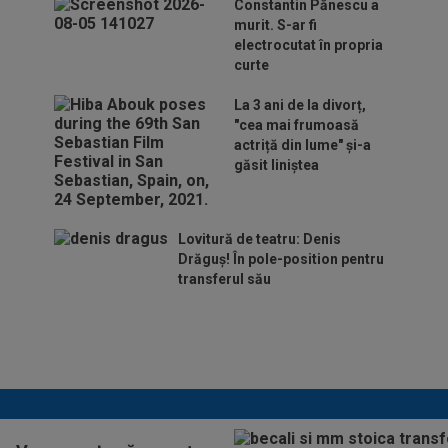
Constantin Pănescu a
murit. S-ar fi
electrocutat în propria
curte
La 3 ani de la divorț,
"cea mai frumoasă
actriță din lume" și-a
găsit liniștea
Lovitură de teatru: Denis
Drăguș! În pole-position pentru
transferul său
Micael Leandro a murit, după
ce a fost împușcat în timpul
meciului