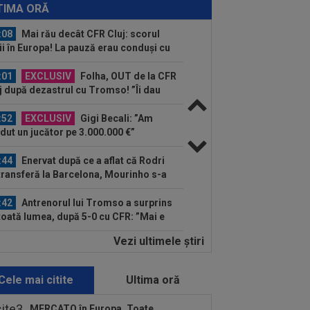
o pentru Rodri!
TIMA ORĂ
:08
Mai rău decât CFR Cluj: scorul
ii în Europa! La pauză erau conduși cu
..
:01
EXCLUSIV
Folha, OUT de la CFR
j după dezastrul cu Tromso! ”Îi dau
ă pe toți!”...
:52
EXCLUSIV
Gigi Becali: ”Am
dut un jucător pe 3.000.000 €”
:44
Enervat după ce a aflat că Rodri
transferă la Barcelona, Mourinho s-a
 de...
:42
Antrenorul lui Tromso a surprins
toată lumea, după 5-0 cu CFR: ”Mai e
.
Vezi ultimele ştiri
:43
EXCLUSIV
Lovitură de
porții: Ioan Varga, gata să renunțe la
 și să preia alt club...
Cele mai citite
Ultima oră
:41
EXCLUSIV
Gigi Becali: ”Hai să-
spun ce face Mihai Stoica. E prima oară
MERCATO în Europa. Toate