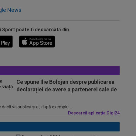
gle News
i Sport poate fi descărcată din
Ce spune Ilie Bolojan despre publicarea
declarației de avere a partenerei sale de
 dacă va publica şi el, după exemplul...
Descarcă aplicația Digi24