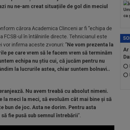
azi nu ne-am creat situațiile de gol din meciul
Umi
ca ș
conform cărora Academica Clinceni ar fi ”echipa de
za FCSB-ul în întâlnirile directe. Tehnicianul este
SO
i vor infirma aceste zvonuri: ”
Ne vom prezenta la
Ar
urile pe care vrem să le facem vrem să terminăm
Da
suntem echipa nu știu cui, că jucăm pentru nu
gândim la lucrurile astea, chiar suntem bolnavi..
deranjează. Nu avem treabă cu absolut nimeni.
 la meci la meci, să evoluăm cât mai bine și să
te bun de joc. Asta ne dorim. Pentru asta
ă fie pusă sub semnul întrebării
”.