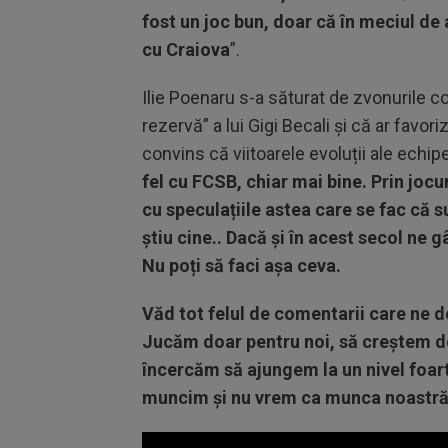
fost un joc bun, doar că în meciul de 
cu Craiova
”.
Ilie Poenaru s-a săturat de zvonurile 
rezervă” a lui Gigi Becali și că ar favori
convins că viitoarele evoluții ale echipe
fel cu FCSB, chiar mai bine. Prin joc
cu speculațiile astea care se fac că 
știu cine.. Dacă și în acest secol ne 
Nu poți să faci așa ceva.
Văd tot felul de comentarii care ne 
Jucăm doar pentru noi, să creștem de
încercăm să ajungem la un nivel foar
muncim și nu vrem ca munca noastră s