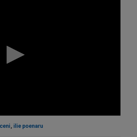
ceni
,
ilie poenaru