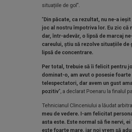
situațiile de gol”.
”
Din păcate, ca rezultat, nu ne-a ieșit
joc al nostru împotriva lor. Eu zic c
dar, într-adevăr, o lipsă de marcaj ne
careului, știu să rezolve situațiile de
lipsă de concentrare.
Per total, trebuie să îi felicit pentru
dominat-o, am avut o posesie foarte 
telespectatori, dar avem un gust ama
pozitiv
”, a declarat Poenaru la finalul pa
Tehnicianul Clinceniului a lăudat arbitraj
meu de vedere. I-am felicitat persona
asta este. Este normal să fie nervi, e
este foarte mare, iar noi vrem să ad