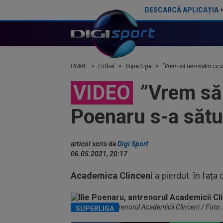
DESCARCĂ APLICAȚIA
Ilie Dumitrescu l-a găsit vinovat la FCSB: ”N-ai cum să faci asta. Semnal de alarmă”
HOME
Fotbal
SuperLiga
”Vrem să terminăm cu spe
VIDEO
”Vrem să 
Poenaru s-a sătur
articol scris de
Digi Sport
06.05.2021, 20:17
Academica Clinceni
a pierdut în fața 
Ilie Poenaru, antrenorul Academicii Clinceni / Foto:
SUPERLIGA