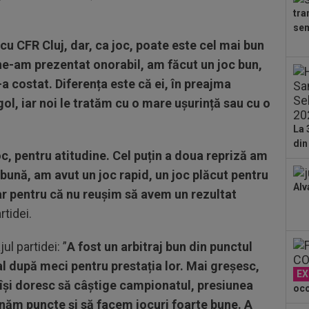
cân
tra
00
sem
CFR
 cu CFR Cluj, dar, ca joc, poate este cel mai bun
00
ă ne-am prezentat onorabil, am făcut un joc bun,
dat
-a costat. Diferența este că ei, în preajma
”Șt
 gol, iar noi le tratăm cu o mare ușurință sau cu o
00
eur
La 
din
 joc, pentru atitudine. Cel puțin a doua repriză am
bună, am avut un joc rapid, un joc plăcut pentru
Alv
r pentru că nu reușim să avem un rezultat
rtidei.
ul partidei: ”
A fost un arbitraj bun din punctul
l după meci pentru prestația lor. Mai greșesc,
EX
i își doresc să câștige campionatul, presiunea
oco
unăm puncte și să facem jocuri foarte bune. A