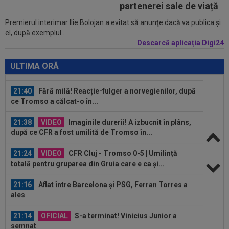
”curățenia” la CFR, după rușinea cu...
partenerei sale de viață
Premierul interimar Ilie Bolojan a evitat să anunţe dacă va publica şi
21:55
Camora a spus de ce România e sub Norvegia
el, după exemplul...
la fotbal, după umilința din Gruia...
Descarcă aplicația Digi24
21:51
Antonio Folha nu s-a mai ferit, după CFR -
Tromso 0-5: ”Am arătat rău...
ULTIMA ORĂ
21:40
Fără milă! Reacție-fulger a norvegienilor, după
ce Tromso a călcat-o în...
21:38
VIDEO
Imaginile durerii! A izbucnit în plâns,
după ce CFR a fost umilită de Tromso în...
21:24
VIDEO
CFR Cluj - Tromso 0-5 | Umilință
totală pentru gruparea din Gruia care e ca și...
21:16
Aflat între Barcelona și PSG, Ferran Torres a
ales
21:14
OFICIAL
S-a terminat! Vinicius Junior a
semnat