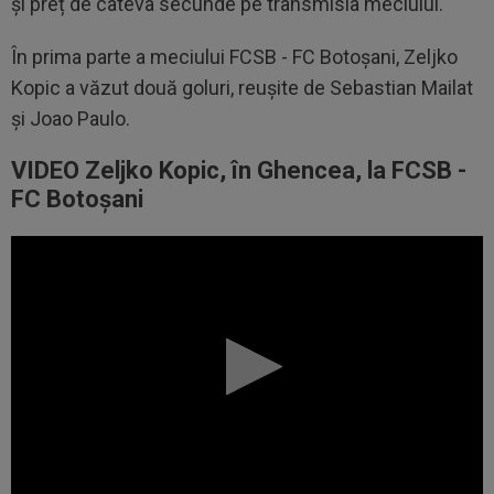
și preț de câteva secunde pe transmisia meciului.
În prima parte a meciului FCSB - FC Botoșani, Zeljko
Kopic a văzut două goluri, reușite de Sebastian Mailat
și Joao Paulo.
VIDEO Zeljko Kopic, în Ghencea, la FCSB -
FC Botoșani