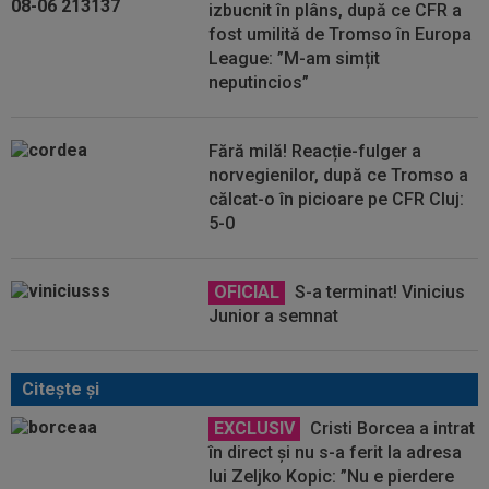
izbucnit în plâns, după ce CFR a
fost umilită de Tromso în Europa
League: ”M-am simțit
neputincios”
Fără milă! Reacție-fulger a
norvegienilor, după ce Tromso a
călcat-o în picioare pe CFR Cluj:
5-0
OFICIAL
S-a terminat! Vinicius
Junior a semnat
Citeşte şi
EXCLUSIV
Cristi Borcea a intrat
în direct și nu s-a ferit la adresa
lui Zeljko Kopic: ”Nu e pierdere