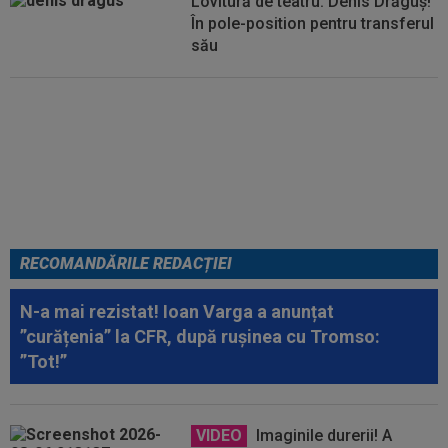
Lovitură de teatru: Denis Drăguș!
În pole-position pentru transferul
său
Micael Leandro a murit, după ce
a fost împușcat în timpul
meciului
RECOMANDĂRILE REDACȚIEI
N-a mai rezistat! Ioan Varga a anunțat
”curățenia” la CFR, după rușinea cu Tromso:
”Tot!”
VIDEO
Imaginile durerii! A