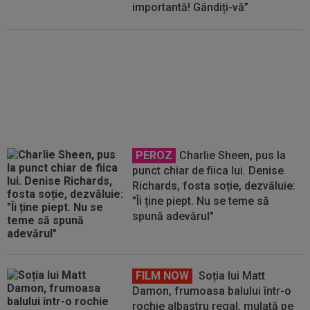
importantă! Gândiți-vă”
Zeljko Kopic poate semna:
”Negocierile sunt în desfășurare”
PEROZ
Charlie Sheen, pus la
punct chiar de fiica lui. Denise
Richards, fosta soție, dezvăluie:
"Îi ține piept. Nu se teme să
spună adevărul"
FILM NOW
Soția lui Matt
Damon, frumoasa balului într-o
rochie albastru regal, mulată pe