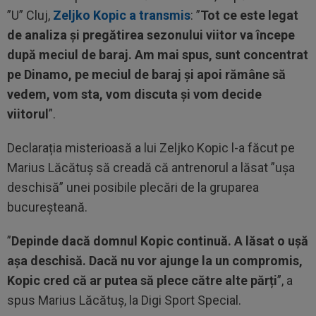
”U” Cluj,
Zeljko Kopic a transmis
: ”
Tot ce este legat
de analiza și pregătirea sezonului viitor va începe
după meciul de baraj. Am mai spus, sunt concentrat
pe Dinamo, pe meciul de baraj și apoi rămâne să
vedem, vom sta, vom discuta și vom decide
viitorul
”.
Declarația misterioasă a lui Zeljko Kopic l-a făcut pe
Marius Lăcătuș să creadă că antrenorul a lăsat ”ușa
deschisă” unei posibile plecări de la gruparea
bucureșteană.
”
Depinde dacă domnul Kopic continuă. A lăsat o ușă
așa deschisă. Dacă nu vor ajunge la un compromis,
Kopic cred că ar putea să plece către alte părți
”, a
spus Marius Lăcătuș, la Digi Sport Special.