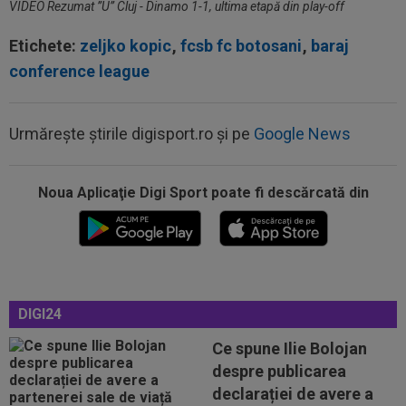
VIDEO Rezumat ”U” Cluj - Dinamo 1-1, ultima etapă din play-off
Etichete:
zeljko kopic
,
fcsb fc botosani
,
baraj
conference league
21:40
Fără milă! Reacție-fulger a norvegienilor, după
Urmărește știrile digisport.ro și pe
Google News
ce Tromso a călcat-o în...
21:38
VIDEO
Imaginile durerii! A izbucnit în plâns,
după ce CFR a fost umilită de Tromso în...
Noua Aplicaţie Digi Sport poate fi descărcată din
21:24
VIDEO
CFR Cluj - Tromso 0-5 | Umilință
totală pentru gruparea din Gruia care e ca și...
21:16
Aflat între Barcelona și PSG, Ferran Torres a
ales
DIGI24
21:14
OFICIAL
S-a terminat! Vinicius Junior a
Ce spune Ilie Bolojan
semnat
despre publicarea
21:58
N-a mai rezistat! Ioan Varga a anunțat
declarației de avere a