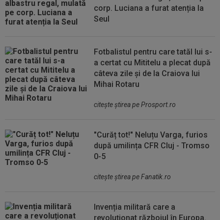
corp. Luciana a furat atenția la
Seul
Fotbalistul pentru care tatăl lui s-
a certat cu Mititelu a plecat după
câteva zile și de la Craiova lui
Mihai Rotaru
citeşte ştirea pe Prosport.ro
"Curăț tot!" Neluțu Varga, furios
după umilința CFR Cluj - Tromso
0-5
citeşte ştirea pe Fanatik.ro
Invenția militară care a
revoluționat războiul în Europa.