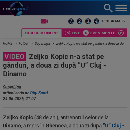
LIVE TV
PROGRAM TV
EXCLUSIV ONLINE
LIVE
EVENIMENTE
HOME
Fotbal
SuperLiga
Zeljko Kopic n-a stat pe gânduri, a doua zi după ”U” Cluj - Dinamo
VIDEO
Zeljko Kopic n-a stat pe
gânduri, a doua zi după ”U” Cluj -
Dinamo
SuperLiga
articol scris de
Digi Sport
24.05.2026, 21:07
Zeljko Kopic
(48 de ani), antrenorul celor de la
Dinamo
, a mers în
Ghencea
, a doua zi după
”U” Cluj -