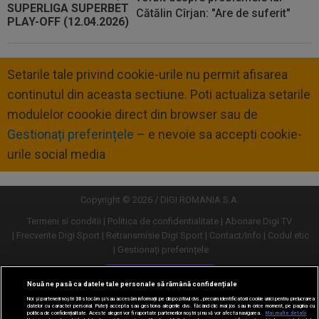
Cătălin Cîrjan: "Are de suferit"
Setarile tale privind cookie-urile nu permit afisarea
continutul din aceasta sectiune. Poti actualiza setarile
modulelor coookie direct din browser sau de
Gestionați preferințele
– e nevoie sa accepti cookie-
urile social media
Copyright © 2026 / DIGI ROMANIA S.A.
Termeni si conditii
Politica de confidentialitate
Abonare Digi TV
Frecvente Digi Sport
Retransmisie Digi Sport
Contact/Info
Codul etic
Gestionați preferințele
Versiune desktop
Nouă ne pasă ca datele tale personale să rămână confidențiale
Noi și partenerii noștri
30
stocăm și/sau accesăm informații pe dispozitivul dvs., precum identificatorii cookie unici pentru prelucrarea
datelor cu caracter personal. Puteți accepta sau gestiona alegerile dvs. făcând clic mai jos sau în orice moment, pe pagina cu
politica de confidențialitate. Aceste alegeri vor fi raportate partenerilor noștri și nu vă vor afecta navigarea.
Mai multe detalii