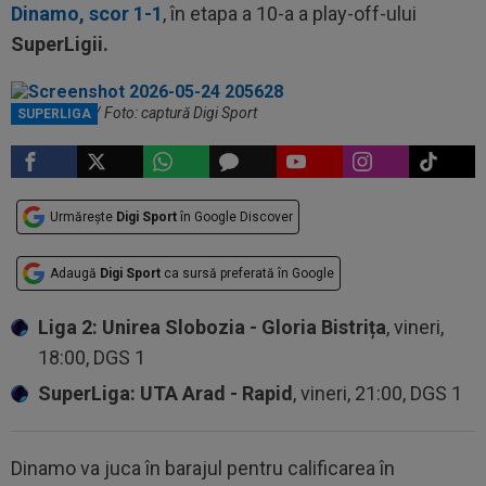
Dinamo, scor 1-1
, în etapa a 10-a a play-off-ului
SuperLigii.
Zeljko Kopic / Foto: captură Digi Sport
SUPERLIGA
Urmărește
Digi Sport
în Google Discover
Adaugă
Digi Sport
ca sursă preferată în Google
Liga 2: Unirea Slobozia - Gloria Bistrița
, vineri,
18:00, DGS 1
SuperLiga: UTA Arad - Rapid
, vineri, 21:00, DGS 1
Dinamo va juca în barajul pentru calificarea în