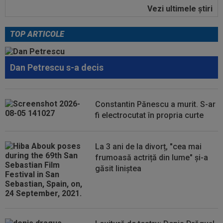
Vezi ultimele ştiri
21:58
N-a mai rezistat! Ioan Varga a anunțat
”curățenia” la CFR, după rușinea cu...
TOP ARTICOLE
21:55
Camora a spus de ce România e sub Norvegia
la fotbal, după umilința din Gruia...
Dan Petrescu s-a decis
21:51
Antonio Folha nu s-a mai ferit, după CFR -
Tromso 0-5: ”Am arătat rău...
21:40
Fără milă! Reacție-fulger a norvegienilor, după
Constantin Pănescu a murit. S-ar
ce Tromso a călcat-o în...
fi electrocutat în propria curte
21:38
VIDEO
Imaginile durerii! A izbucnit în plâns,
după ce CFR a fost umilită de Tromso în...
La 3 ani de la divorț, "cea mai
frumoasă actriță din lume" și-a
găsit liniștea