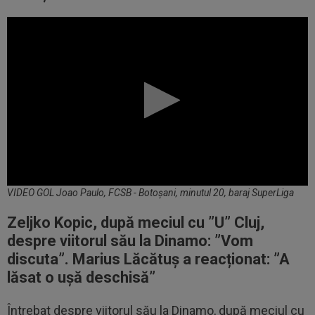
VIDEO GOL Joao Paulo, FCSB - Botoșani, minutul 20, baraj SuperLiga
Zeljko Kopic, după meciul cu ”U” Cluj,
despre viitorul său la Dinamo: ”Vom
discuta”. Marius Lăcătuș a reacționat: ”A
lăsat o ușă deschisă”
Întrebat despre viitorul său la Dinamo, după meciul cu