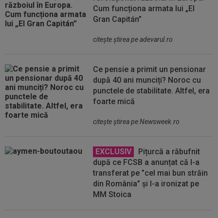
Cum funcționa armata lui „El
Gran Capitán”
citeşte ştirea pe adevarul.ro
Ce pensie a primit un pensionar
după 40 ani munciți? Noroc cu
punctele de stabilitate. Altfel, era
foarte mică
citeşte ştirea pe Newsweek.ro
EXCLUSIV
Pițurcă a răbufnit
după ce FCSB a anunțat că l-a
transferat pe ”cel mai bun străin
din România” și l-a ironizat pe
MM Stoica