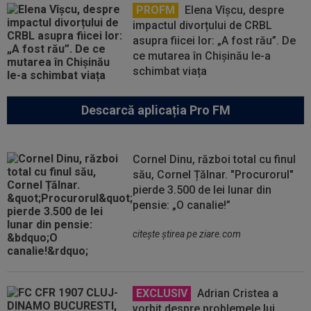
PROFM
Elena Vîșcu, despre
impactul divorțului de CRBL
asupra fiicei lor: „A fost rău”. De
ce mutarea în Chișinău le-a
schimbat viața
Descarcă aplicația Pro FM
Cornel Dinu, război total cu finul
său, Cornel Țălnar. "Procurorul"
pierde 3.500 de lei lunar din
pensie: „O canalie!”
citeşte ştirea pe ziare.com
EXCLUSIV
Adrian Cristea a
vorbit despre problemele lui