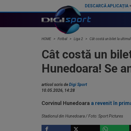
DESCARCĂ APLICAȚIA
Lupescu, mesaj categoric după ce Ionuț Chirilă a debutat cu înfrângere la CS Dinamo: ”Puțină lume crede”
HOME
Fotbal
Liga 2
Cât costă un bilet la ultimu
Cât costă un bile
Hunedoara! Se anu
articol scris de
Digi Sport
10.05.2026, 14:28
Corvinul Hunedoara
a revenit în prim
Stadionul din Hunedoara / Foto: Sport Pictures
LIGA 2