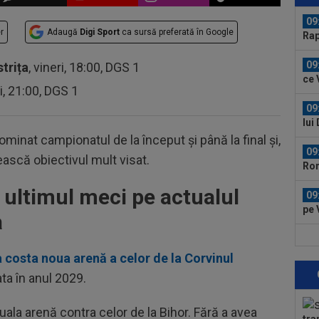
Jas
09
r
Adaugă
Digi Sport
ca sursă preferată în Google
ce 
cu..
09
strița
, vineri, 18:00, DGS 1
lui
ri, 21:00, DGS 1
09
Rom
nor
minat campionatul de la început și până la final și,
09
nească obiectivul mult visat.
pe 
la ultimul meci pe actualul
08
cal
a
08
spu
 costa noua arenă a celor de la Corvinul
ani
ata în anul 2029.
10
de 
uala arenă contra celor de la Bihor. Fără a avea
”câ