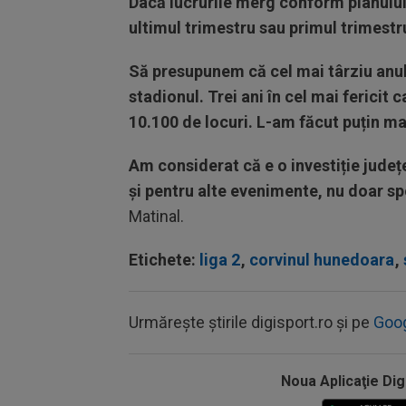
Dacă lucrurile merg conform planului
ultimul trimestru sau primul trimestru 
Să presupunem că cel mai târziu anul 
stadionul. Trei ani în cel mai fericit 
10.100 de locuri. L-am făcut puțin m
Am considerat că e o investiție județe
și pentru alte evenimente, nu doar sp
Matinal.
Etichete:
liga 2
,
corvinul hunedoara
,
Urmărește știrile digisport.ro și pe
Goo
Noua Aplicaţie Dig