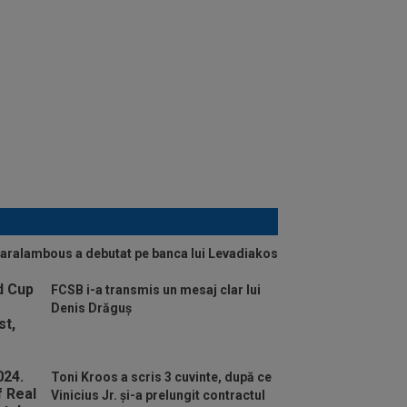
haralambous a debutat pe banca lui Levadiakos
FCSB i-a transmis un mesaj clar lui
Denis Drăguș
Toni Kroos a scris 3 cuvinte, după ce
Vinicius Jr. și-a prelungit contractul