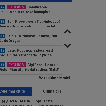
on Kodor, după ce atacantul...
:35
Toni Kroos a scris 3 cuvinte, după
Vinicius Jr. și-a prelungit contractul
.
:31
FCSB i-a transmis un mesaj clar
 Denis Drăguș
:12
David Popovici, la plecarea din
ânia: ”Paris îmi poartă un pic de
oc”...
:11
EXCLUSIV
Gigi Becali l-a auzit
Victor Pițurcă și i-a dat replica: ”Gata!”
:58
Fără milă: 6-1 și sunt ca și
ificați în play-off
Vezi ultimele ştiri
:47
VIDEO EXCLUSIV
Dan Nistor a
s cum se menține în formă, la 38 de
: ”Sunt de la țară!”
Cele mai citite
Ultima oră
:12
Verdict fără dubii: cei doi jucători
care FCSB are nevoie pentru a
MERCATO în Europa. Toate
știga...