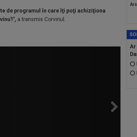
Ars
te de programul în care îţi poţi achiziţiona
inu'!",
a transmis Corvinul.
SO
Ar
Da