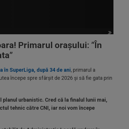
ra! Primarul orașului: ”În
ata”
a în SuperLiga, după 34 de ani
, primarul a
putea începe spre sfârșit de 2026 și să fie gata prin
planul urbanistic. Cred că la finalul lunii mai,
ectul tehnic către CNI, iar noi vom începe