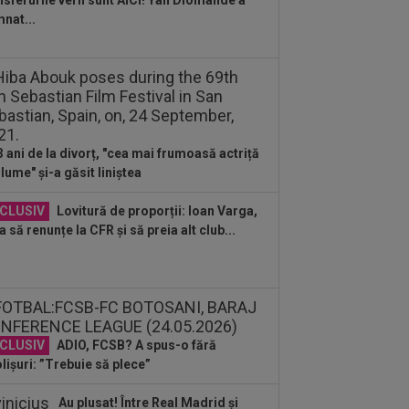
nsferurile verii sunt AICI! Yan Diomande a
:06
Elias Charalambous a debutat pe
nat...
ca lui Levadiakos
:00
EXCLUSIV
Ce a spus Antonio
ha, fără să știe că a fost dat afară de
n Varga de la...
:47
EXCLUSIV
Conducerea
idului a spus ce se va întâmpla cu
3 ani de la divorț, "cea mai frumoasă actriță
on Kodor, după ce atacantul...
 lume" și-a găsit liniștea
:35
Toni Kroos a scris 3 cuvinte, după
Vinicius Jr. și-a prelungit contractul
CLUSIV
Lovitură de proporții: Ioan Varga,
.
a să renunțe la CFR și să preia alt club...
CLUSIV
ADIO, FCSB? A spus-o fără
lișuri: ”Trebuie să plece”
Au plusat! Între Real Madrid și