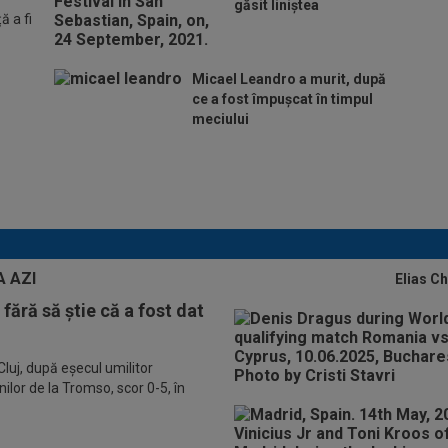
găsit liniștea
 a fi
Micael Leandro a murit, după
ce a fost împușcat în timpul
meciului
Lovitură de proporții: Ioan Varga, gata să renunțe
la CFR și să preia alt club din SuperLigă: ”Acolo
sunt toate condițiile”
Elias C
fără să știe că a fost dat
luj, după eșecul umilitor
ilor de la Tromso, scor 0-5, în