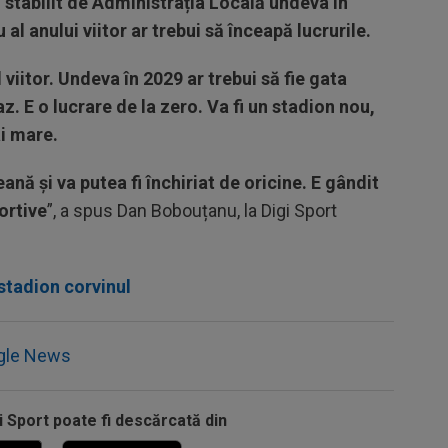
 stabilit de Administrația Locală undeva în
al anului viitor ar trebui să înceapă lucrurile.
viitor. Undeva în 2029 ar trebui să fie gata
caz. E o lucrare de la zero. Va fi un stadion nou,
ai mare.
ană și va putea fi închiriat de oricine. E gândit
ortive
”, a spus Dan Bobouțanu, la Digi Sport
stadion corvinul
gle News
i Sport poate fi descărcată din