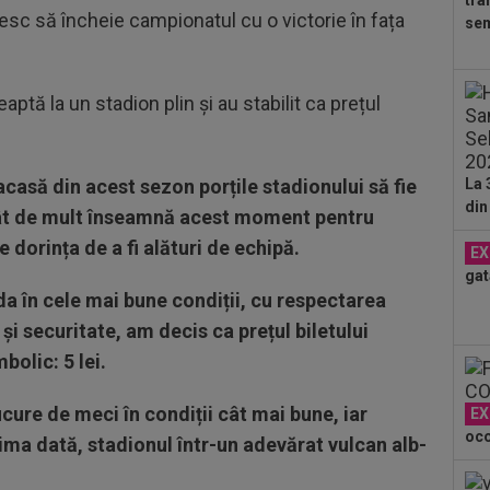
tra
10
oresc să încheie campionatul cu o victorie în fața
sem
ban
10
Fol
ptă la un stadion plin și au stabilit ca prețul
Ioa
09
Rap
acasă din acest sezon porțile stadionului să fie
La 
Jas
din
09
cât de mult înseamnă acest moment pentru
ce 
 dorința de a fi alături de echipă.
EX
cu..
gat
da în cele mai bune condiții, cu respectarea
i securitate, am decis ca prețul biletului
bolic: 5 lei.
cure de meci în condiții cât mai bune, iar
EX
oco
ma dată, stadionul într-un adevărat vulcan alb-