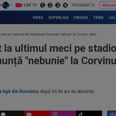
Rom
LIVE TV
PROGRAM TV
EXCLUS
nor
Cât ghinion pentru Ionuț Chirilă, la debutul pentru CS Dinamo! A condus până în minutul 72, apoi a urmat declinul
09
VIDEO
SUPERLIGA
CM2026
TENIS
LA 
pe 
08
cal
l meci pe stadionul din Hunedoara! Se anunță "nebunie" la Corvinul - Bihor
t la ultimul meci pe stadi
08
spu
ani
nță "nebunie" la Corvinul
10
de 
”câ
10
ban
a ligă din România
, după 34 de ani de absență.
10
Fol
Ioa
09
Rap
UL