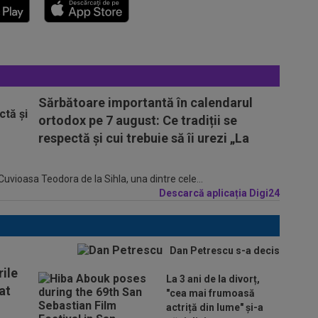
Sărbătoare importantă în calendarul
ortodox pe 7 august: Ce tradiții se
respectă și cui trebuie să îi urezi „La
Cuvioasa Teodora de la Sihla, una dintre cele...
Descarcă aplicația Digi24
Dan Petrescu s-a decis
ile
La 3 ani de la divorț,
at
"cea mai frumoasă
actriță din lume" și-a