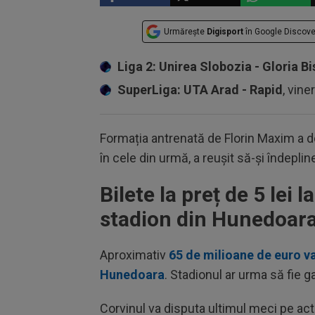
Urmărește
Digisport
în Google Discove
Liga 2: Unirea Slobozia - Gloria Bi
SuperLiga: UTA Arad - Rapid
, vine
Formația antrenată de Florin Maxim a do
în cele din urmă, a reușit să-și îndepli
Bilete la preț de 5 lei 
stadion din Hunedoar
Aproximativ
65 de milioane de euro va
Hunedoara
. Stadionul ar urma să fie g
Corvinul va disputa ultimul meci pe act