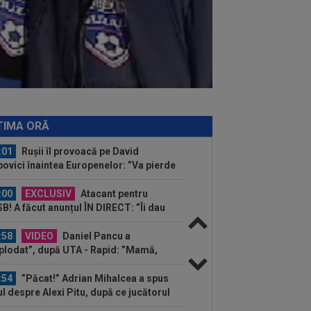
 UTA - Rapid...
:02
EXCLUSIV
Rapid a dat lovitura!
tor Angelescu a anunțat transferul:
arte bun"
:02
OFICIAL
Dezastru: după
celona, a ratat transferul la încă o
ipă de UCL! Picat la...
:01
EXCLUSIV
Radu Naum, reacția
ii după ce Marius Șumudică a început
TIMA ORĂ
ocierile cu CFR...
:01
Rușii îl provoacă pe David
ovici înaintea Europenelor: ”Va pierde
l!”...
:00
EXCLUSIV
Atacant pentru
B! A făcut anunțul ÎN DIRECT: ”Îi dau
lui Gigi unul bun”
:58
VIDEO
Daniel Pancu a
plodat”, după UTA - Rapid: ”Mamă,
eu! Puțin respect nu...
:54
”Păcat!” Adrian Mihalcea a spus
ul despre Alexi Pitu, după ce jucătorul
...