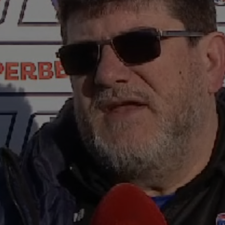
00
FCS
eu 
23
”ex
aol
23
tot
fost
23
ple
"10
23
lua
90+
00
ver