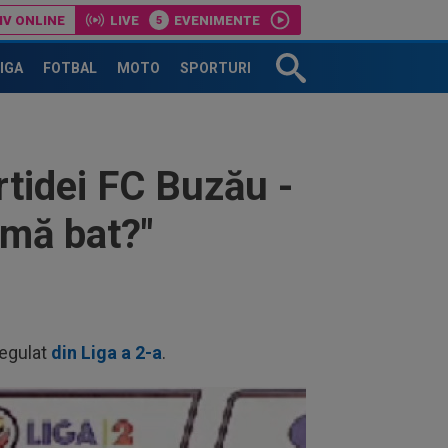
IV ONLINE
LIVE
EVENIMENTE
țin respect nu există?”
LIGA
FOTBAL
MOTO
SPORTURI
artidei FC Buzău -
 mă bat?"
regulat
din Liga a 2-a
.