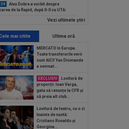
:39
Alex Dobre a vorbit despre
carea de la Rapid, după 0-0 cu UTA:
0%"
Vezi ultimele ştiri
:29
Reacția lui Stojilkovic, după ce a
t galben pentru simulare în minutul
3...
Cele mai citite
Ultima oră
:34
EXCLUSIV
2 la 1: au dat
dictul la cea mai controversată fază
MERCATO în Europa.
 UTA - Rapid...
Toate transferurile verii
:02
EXCLUSIV
Rapid a dat lovitura!
sunt AICI! Yan Diomande
tor Angelescu a anunțat transferul:
a semnat...
arte bun"
:02
OFICIAL
Dezastru: după
EXCLUSIV
Lovitură de
celona, a ratat transferul la încă o
proporții: Ioan Varga,
ipă de UCL! Picat la...
gata să renunțe la CFR și
:01
EXCLUSIV
Radu Naum, reacția
să preia alt club...
ii după ce Marius Șumudică a început
ocierile cu CFR...
Lovitură de teatru, cu o zi
:01
Rușii îl provoacă pe David
înainte de nuntă:
ovici înaintea Europenelor: ”Va pierde
Cristiano Ronaldo și
l!”...
Georgina...