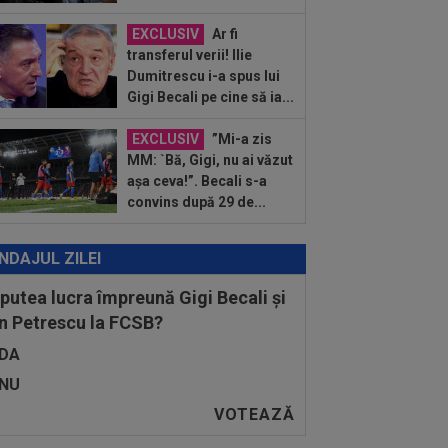
EXCLUSIV
Ar fi
transferul verii! Ilie
Dumitrescu i-a spus lui
Gigi Becali pe cine să ia...
EXCLUSIV
”Mi-a zis
MM: `Bă, Gigi, nu ai văzut
așa ceva!”. Becali s-a
convins după 29 de...
NDAJUL ZILEI
 putea lucra împreună Gigi Becali și
n Petrescu la FCSB?
DA
NU