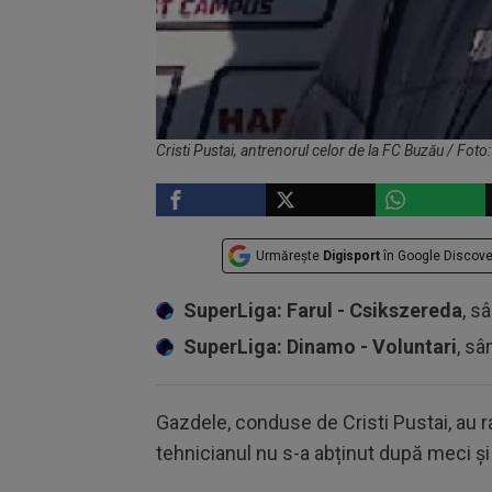
Cristi Pustai, antrenorul celor de la FC Buzău / Foto
Urmărește
Digisport
în Google Discove
SuperLiga: Farul - Csikszereda
, s
SuperLiga: Dinamo - Voluntari
, sâ
Gazdele, conduse de Cristi Pustai, au rat
tehnicianul nu s-a abținut după meci și 