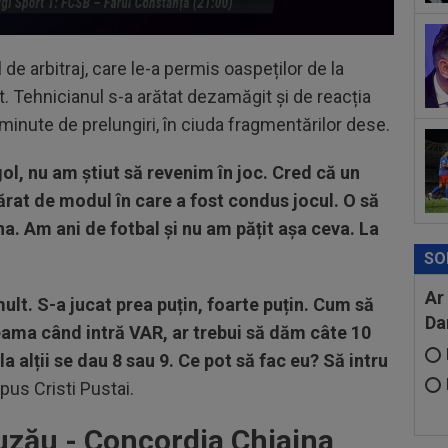
ul de arbitraj, care le-a permis oaspeților de la
. Tehnicianul s-a arătat dezamăgit și de reacția
 minute de prelungiri, în ciuda fragmentărilor dese.
ol, nu am știut să revenim în joc. Cred că un
părat de modul în care a fost condus jocul. O să
jna. Am ani de fotbal și nu am pățit așa ceva. La
SO
Ar
mult. S-a jucat prea puțin, foarte puțin. Cum să
Da
eama când intră VAR, ar trebui să dăm câte 10
 alții se dau 8 sau 9. Ce pot să fac eu? Să intru
pus Cristi Pustai.
ău - Concordia Chiajna