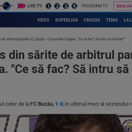
LIVE TV
PROGRAM TV
EXCLUS
Lupescu, mesaj categoric după ce Ionuț Chirilă a debutat cu înfrângere la CS Dinamo: ”Puțină lume crede”
Daniel Pancu a ”explodat”, după UTA - Rapid: ”Mamă, aoleu! Pu
VIDEO
SUPERLIGA
CM2026
TENIS
LA 
te de arbitrul partidei FC Buzău - Concordia Chiajna. "Ce să fac? Să intru să mă bat?"
s din sărite de arbitrul p
. "Ce să fac? Să intru să
l celor de la
FC Buzău
,
1-0
, în ultimul meci al sezonului 