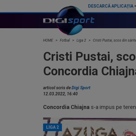
DESCARCĂ APLICAȚIA
Steaua - CSM Slatina 1-2. Echipa ”roș-albastră” a început cu stângul noul sezon de Liga 2
HOME
Fotbal
Liga 2
Cristi Pustai, scos din sări
Cristi Pustai, sco
Concordia Chiajna
articol scris de
Digi Sport
12.03.2022, 16:40
Concordia Chiajna
s-a impus pe terenu
LIGA 2