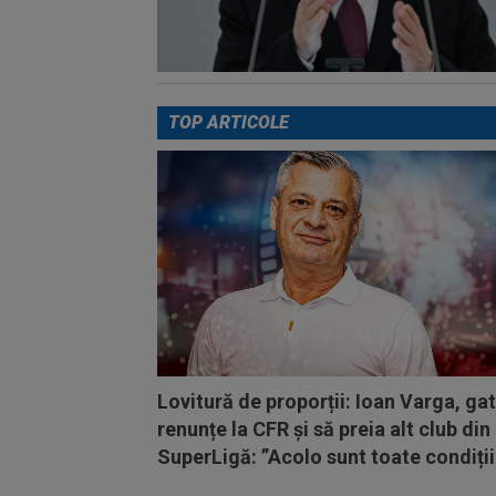
TOP ARTICOLE
Lovitură de proporții: Ioan Varga, ga
renunțe la CFR și să preia alt club din
SuperLigă: ”Acolo sunt toate condiții