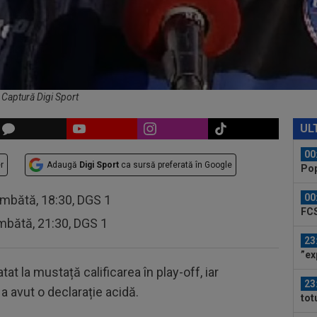
din
00
Vic
"Fo
00
Bar
ech
: Captură Digi Sport
00
ser
UL
neg
00
r
Adaugă
Digi Sport
ca sursă preferată în Google
Pop
auru
00
âmbătă, 18:30, DGS 1
FCS
mbătă, 21:30, DGS 1
eu 
23
”ex
aol
at la mustață calificarea în play-off, iar
23
a avut o declarație acidă.
tot
fost