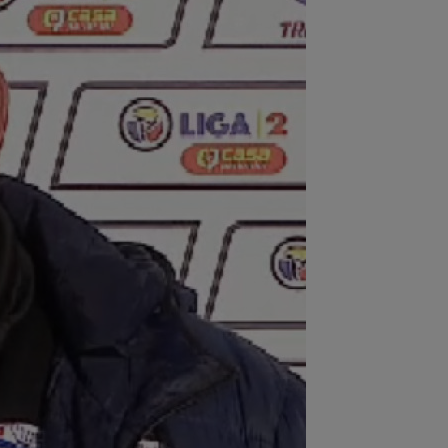
:00
EXCLUSIV
Atacant pentru
B! A făcut anunțul ÎN DIRECT: ”Îi dau
lui Gigi unul bun”
:58
VIDEO
Daniel Pancu a
plodat”, după UTA - Rapid: ”Mamă,
eu! Puțin respect nu...
:54
”Păcat!” Adrian Mihalcea a spus
ul despre Alexi Pitu, după ce jucătorul
...
:39
Alex Dobre a vorbit despre
carea de la Rapid, după 0-0 cu UTA:
0%"
:29
Reacția lui Stojilkovic, după ce a
t galben pentru simulare în minutul
3...
:34
EXCLUSIV
2 la 1: au dat
dictul la cea mai controversată fază