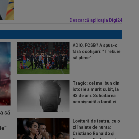
Descarcă aplicația Digi24
ADIO, FCSB? A spus-o
fără ocolișuri: ”Trebuie
să plece”
Tragic: cel mai bun din
istorie a murit subit, la
43 de ani. Solicitarea
neobișnuită a familiei
ta să
Lovitură de teatru, cu o
le”
zi înainte de nuntă:
Cristiano Ronaldo și