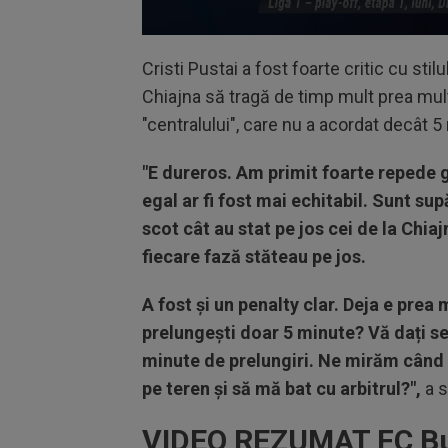
Volume
90%
Cristi Pustai a fost foarte critic cu stil
Chiajna să tragă de timp mult prea mult
"centralului", care nu a acordat decât 5
"E dureros. Am primit foarte repede g
egal ar fi fost mai echitabil. Sunt su
scot cât au stat pe jos cei de la Chia
fiecare fază stăteau pe jos.
A fost și un penalty clar. Deja e prea 
prelungești doar 5 minute? Vă dați s
minute de prelungiri. Ne mirăm când la
pe teren și să mă bat cu arbitrul?",
a s
VIDEO REZUMAT FC Buz