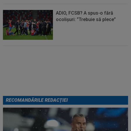
ADIO, FCSB? A spus-o fără
ocolișuri: ”Trebuie să plece”
Tragic: cel mai bun din istorie a
murit subit, la 43 de ani.
Solicitarea neobișnuită a familiei
RECOMANDĂRILE REDACȚIEI