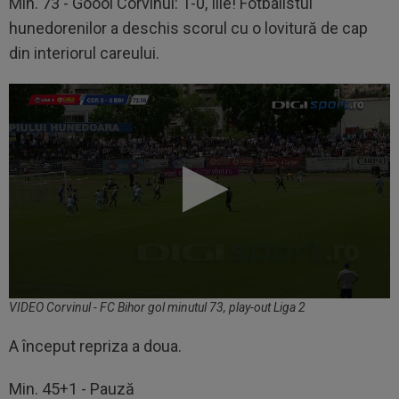
Min. 73 - Goool Corvinul: 1-0, Ilie! Fotbalistul
hunedorenilor a deschis scorul cu o lovitură de cap
din interiorul careului.
VIDEO Corvinul - FC Bihor gol minutul 73, play-out Liga 2
A început repriza a doua.
Min. 45+1 - Pauză