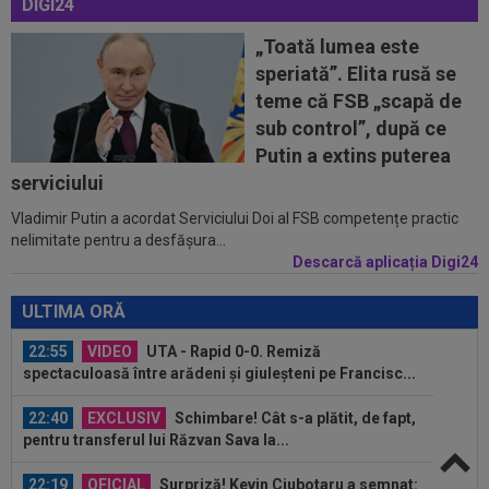
DIGI24
22:08
VIDEO
Ce coșmar: Alexi Pitu, scos pe targă
în UTA - Rapid, la 42 de zile de când a...
„Toată lumea este
speriată”. Elita rusă se
21:49
Ce gest! Luciano Spalletti și-a ”scos pălăria” în
teme că FSB „scapă de
fața lui Cristi Chivu: ”Încă...
sub control”, după ce
21:47
Din Tulcea, 5.000 de oamenii au lăsat Europa
Putin a extins puterea
cu ”gura căscată”: ”Am uimit...
serviciului
Vladimir Putin a acordat Serviciului Doi al FSB competențe practic
21:44
OFICIAL
A fost prezentat în funcția de
nelimitate pentru a desfășura...
antrenor al Italiei U16
Descarcă aplicația Digi24
23:18
L-a ”vrăjit” pe Pancu în 45 de minute: ”N-ai cum
să dai greș cu așa ceva” +...
ULTIMA ORĂ
22:55
VIDEO
UTA - Rapid 0-0. Remiză
spectaculoasă între arădeni și giuleșteni pe Francisc...
22:40
EXCLUSIV
Schimbare! Cât s-a plătit, de fapt,
pentru transferul lui Răzvan Sava la...
22:19
OFICIAL
Surpriză! Kevin Ciubotaru a semnat: