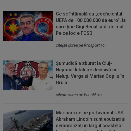
Ce se întâmplă cu „coeficientul
UEFA de 100.000.000 de euro”, la
care ține Gigi Becali atât de mult.
Pe ce loc e FCSB
citeşte ştirea pe Prosport.ro
Șumudică a zburat la Cluj-
Napoca! Întâlnire decisivă cu
Neluţu Varga şi Marian Copilu în
Gruia
citeşte ştirea pe Fanatik.ro
Marinarii de pe portavionul USS
Abraham Lincoln sunt epuizați și
demoralizați în largul coastelor