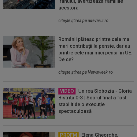
Iranului, avertizează familiile
acestora
citeşte ştirea pe adevarul.ro
Românii plătesc printre cele mai
mari contribuții la pensie, dar au
printre cele mai mici pensii în UE.
De ce?
citeşte ştirea pe Newsweek.ro
VIDEO
Unirea Slobozia - Gloria
Bistrița 0-3 | Scorul final a fost
stabilit de o execuție
spectaculoasă
PROFM
Elena Gheorghe,