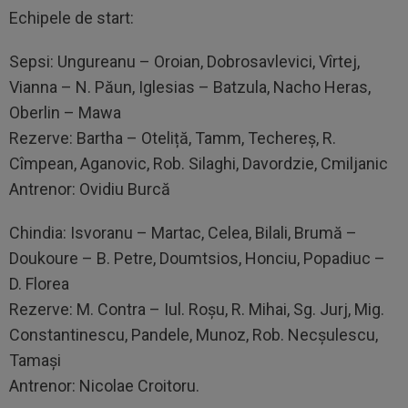
Echipele de start:
Sepsi: Ungureanu – Oroian, Dobrosavlevici, Vîrtej,
Vianna – N. Păun, Iglesias – Batzula, Nacho Heras,
Oberlin – Mawa
Rezerve: Bartha – Oteliță, Tamm, Techereș, R.
Cîmpean, Aganovic, Rob. Silaghi, Davordzie, Cmiljanic
Antrenor: Ovidiu Burcă
Chindia: Isvoranu – Martac, Celea, Bilali, Brumă –
Doukoure – B. Petre, Doumtsios, Honciu, Popadiuc –
D. Florea
Rezerve: M. Contra – Iul. Roșu, R. Mihai, Sg. Jurj, Mig.
Constantinescu, Pandele, Munoz, Rob. Necșulescu,
Tamași
Antrenor: Nicolae Croitoru.