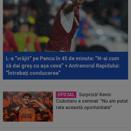
L-a ”vrăjit” pe Pancu în 45 de minute: ”N-ai cum
să dai greș cu așa ceva” + Antrenorul Rapidului:
”Întrebați conducerea”
OFICIAL
Surpriză! Kevin
Ciubotaru a semnat: ”Nu am putut
rata această oportunitate”