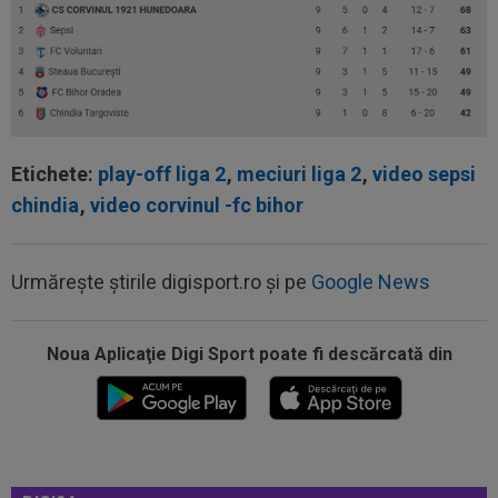
Etichete:
play-off liga 2
,
meciuri liga 2
,
video sepsi
chindia
,
video corvinul -fc bihor
Urmărește știrile digisport.ro și pe
Google News
Noua Aplicaţie Digi Sport poate fi descărcată din
22:19
OFICIAL
Surpriză! Kevin Ciubotaru a semnat:
”Nu am putut rata această oportunitate”