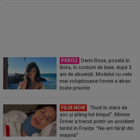
Schimbare importantă legată de
Steaua la FRF. Ce se va întâmpla
în noul sezon din Liga 2
PEROZ
Demi Rose, pozată în
Ibiza, în costum de baie, după 3
ani de absență. Modelul cu cele
mai voluptuoase forme a atras
toate privirile
FILM NOW
"Sunt în stare de
șoc și plâng tot timpul". Minnie
Driver a trecut printr-un accident
teribil în Franța: "Ne-am târât din
mașină"