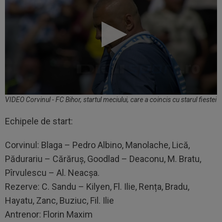
VIDEO Corvinul - FC Bihor, startul meciului, care a coincis cu starul fiestei
Echipele de start:
Corvinul: Blaga – Pedro Albino, Manolache, Lică,
Pădurariu – Cărăruș, Goodlad – Deaconu, M. Bratu,
Pîrvulescu – Al. Neacșa.
Rezerve: C. Sandu – Kilyen, Fl. Ilie, Rența, Bradu,
Hayatu, Zanc, Buziuc, Fil. Ilie
Antrenor: Florin Maxim