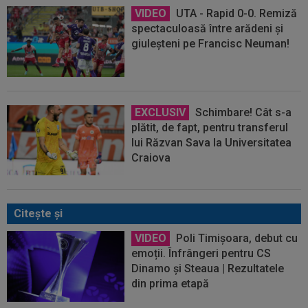
VIDEO
UTA - Rapid 0-0. Remiză
spectaculoasă între arădeni și
giuleșteni pe Francisc Neuman!
EXCLUSIV
Schimbare! Cât s-a
plătit, de fapt, pentru transferul
lui Răzvan Sava la Universitatea
Craiova
Citeşte şi
VIDEO
Poli Timișoara, debut cu
emoții. Înfrângeri pentru CS
Dinamo și Steaua | Rezultatele
din prima etapă