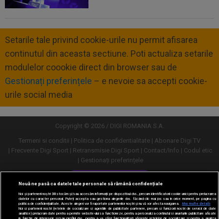
Setarile tale privind cookie-urile nu permit afisarea
continutul din aceasta sectiune. Poti actualiza setarile
modulelor coookie direct din browser sau de
Gestionați preferințele
– e nevoie sa accepti cookie-
urile social media
Copyright © 2026 / DIGI ROMANIA S.A.
Termeni si conditii
Politica de confidentialitate
Abonare Digi TV
Frecvente Digi Sport
Retransmisie Digi Sport
Contact/Info
Codul etic
Gestionați preferințele
Versiune desktop
Nouă ne pasă ca datele tale personale să rămână confidențiale
Noi și partenerii noștri
30
stocăm și/sau accesăm informații pe dispozitivul dvs., precum identificatorii cookie unici pentru prelucrarea
datelor cu caracter personal. Puteți accepta sau gestiona alegerile dvs. făcând clic mai jos sau în orice moment, pe pagina cu
politica de confidențialitate. Aceste alegeri vor fi raportate partenerilor noștri și nu vă vor afecta navigarea.
Mai multe detalii
Noi si partenerii nostri (retelele de socializare si agentiile de publicitate partenere, precum si furnizorii nostri de servicii de date
analitice) prelucram date pentru a permite website-ului sa functioneze, pentru a personaliza continutul si anunturile publicitare afisate
in functie de interesele si/sau profilul dvs., pentru a va oferi functionalitati aferente retelelor de socializare si pentru a analiza