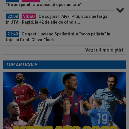
”Nu am putut rata această oportunitate”
22:08
VIDEO
Ce coșmar: Alexi Pitu, scos pe targă
în UTA - Rapid, la 42 de zile de când a...
21:49
Ce gest! Luciano Spalletti și-a ”scos pălăria” în
fața lui Cristi Chivu: ”Încă...
Vezi ultimele ştiri
21:47
Din Tulcea, 5.000 de oamenii au lăsat Europa
cu ”gura căscată”: ”Am uimit...
TOP ARTICOLE
21:44
OFICIAL
A fost prezentat în funcția de
antrenor al Italiei U16
23:18
L-a ”vrăjit” pe Pancu în 45 de minute: ”N-ai cum
să dai greș cu așa ceva” +...
22:55
VIDEO
UTA - Rapid 0-0. Remiză
spectaculoasă între arădeni și giuleșteni pe Francisc...
22:40
EXCLUSIV
Schimbare! Cât s-a plătit, de fapt,
pentru transferul lui Răzvan Sava la...