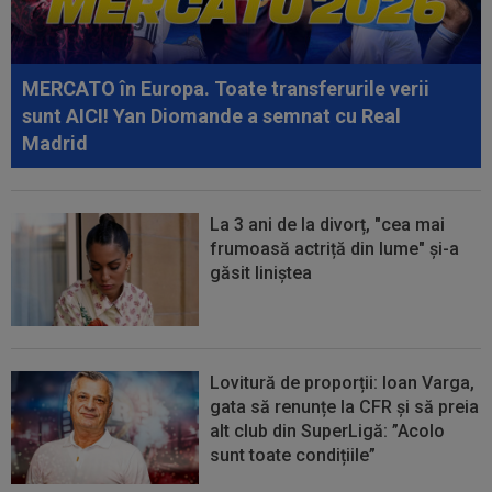
22:19
OFICIAL
Surpriză! Kevin Ciubotaru a semnat:
”Nu am putut rata această oportunitate”
MERCATO în Europa. Toate transferurile verii
22:08
VIDEO
Ce coșmar: Alexi Pitu, scos pe targă
sunt AICI! Yan Diomande a semnat cu Real
în UTA - Rapid, la 42 de zile de când a...
Madrid
La 3 ani de la divorț, "cea mai
frumoasă actriță din lume" și-a
găsit liniștea
Lovitură de proporții: Ioan Varga,
gata să renunțe la CFR și să preia
alt club din SuperLigă: ”Acolo
sunt toate condițiile”