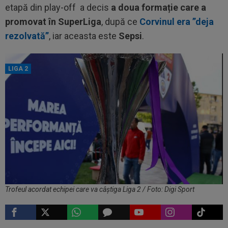
etapă din play-off a decis
a doua formație care a
promovat în SuperLiga
, după ce
Corvinul era ”deja
rezolvată”
, iar aceasta este
Sepsi
.
LIGA 2
Trofeul acordat echipei care va câștiga Liga 2 / Foto: Digi Sport