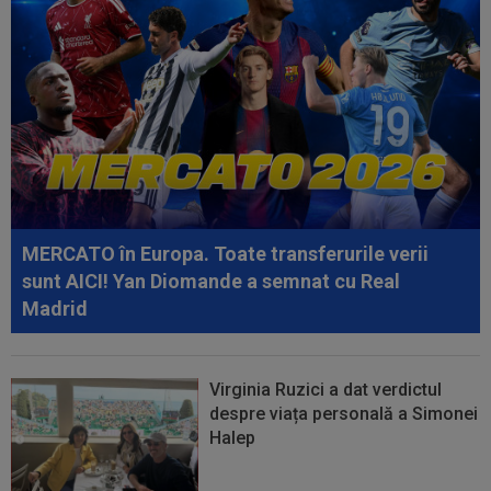
15:38
Începe scandalul: Frenkie De Jong a refuzat-o
pe Barcelona!
15:36
Gata să spună ”da” pentru lovitura verii, Pep
Guardiola s-a răzgândit și a...
15:36
EXCLUSIV
Dani Coman e convins, după ce
Marius Șumudică a bătut palma cu CFR Cluj
15:35
VIDEO
Chindia Târgoviște - Metaloglobus,
16:30, pe Digi Sport 1. Ultimul meci al...
MERCATO în Europa. Toate transferurile verii
15:30
Ștefania Uță, în finală la Mondialul U20!
sunt AICI! Yan Diomande a semnat cu Real
Românca luptă pentru AUR. Când e cursa
Madrid
Virginia Ruzici a dat verdictul
despre viața personală a Simonei
Halep