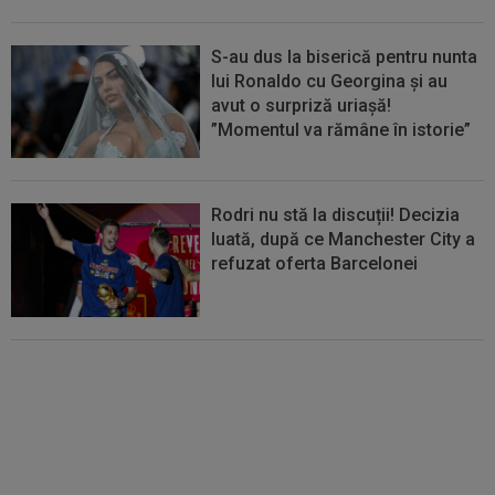
S-au dus la biserică pentru nunta
lui Ronaldo cu Georgina și au
avut o surpriză uriașă!
”Momentul va rămâne în istorie”
Rodri nu stă la discuții! Decizia
luată, după ce Manchester City a
refuzat oferta Barcelonei
Cel mai bine plătit jucător din
SuperLigă a devenit liber! Gigi
Becali spunea: ”Pregătesc o
bombă! Bani mulți”