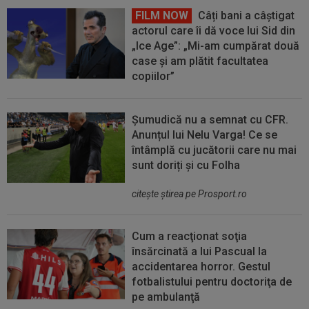
FILM NOW
Câți bani a câștigat
actorul care îi dă voce lui Sid din
„Ice Age”: „Mi-am cumpărat două
case și am plătit facultatea
copiilor”
Șumudică nu a semnat cu CFR.
Anunțul lui Nelu Varga! Ce se
întâmplă cu jucătorii care nu mai
sunt doriți și cu Folha
citeşte ştirea pe Prosport.ro
Cum a reacţionat soţia
însărcinată a lui Pascual la
accidentarea horror. Gestul
fotbalistului pentru doctoriţa de
pe ambulanţă