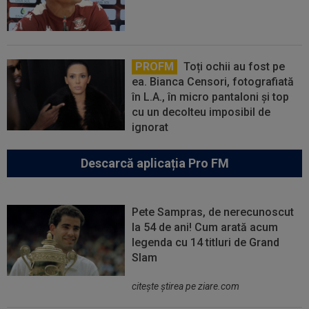
PROFM
Toți ochii au fost pe
ea. Bianca Censori, fotografiată
în L.A., în micro pantaloni și top
cu un decolteu imposibil de
ignorat
Descarcă aplicația Pro FM
Pete Sampras, de nerecunoscut
la 54 de ani! Cum arată acum
legenda cu 14 titluri de Grand
Slam
citeşte ştirea pe ziare.com