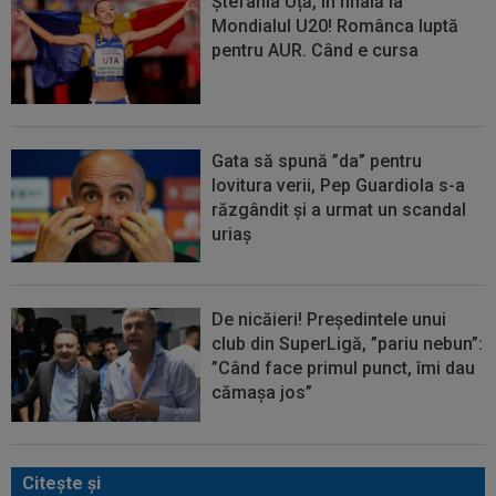
Ștefania Uță, în finală la
Mondialul U20! Românca luptă
pentru AUR. Când e cursa
Gata să spună ”da” pentru
lovitura verii, Pep Guardiola s-a
răzgândit și a urmat un scandal
uriaș
De nicăieri! Președintele unui
club din SuperLigă, ”pariu nebun”:
”Când face primul punct, îmi dau
cămașa jos”
Citeşte şi