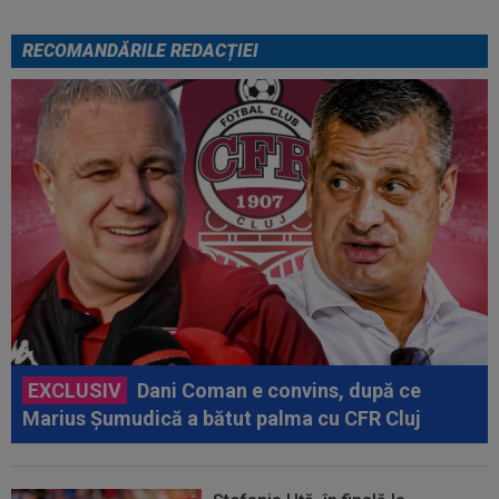
RECOMANDĂRILE REDACȚIEI
EXCLUSIV
Dani Coman e convins, după ce
Marius Șumudică a bătut palma cu CFR Cluj