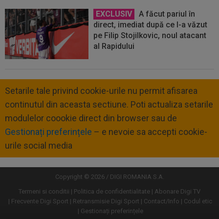
EXCLUSIV
A făcut pariul în
direct, imediat după ce l-a văzut
pe Filip Stojilkovic, noul atacant
al Rapidului
Setarile tale privind cookie-urile nu permit afisarea
continutul din aceasta sectiune. Poti actualiza setarile
modulelor coookie direct din browser sau de
Gestionați preferințele
– e nevoie sa accepti cookie-
urile social media
Copyright © 2026 / DIGI ROMANIA S.A.
Termeni si conditii
Politica de confidentialitate
Abonare Digi TV
Frecvente Digi Sport
Retransmisie Digi Sport
Contact/Info
Codul etic
Gestionați preferințele