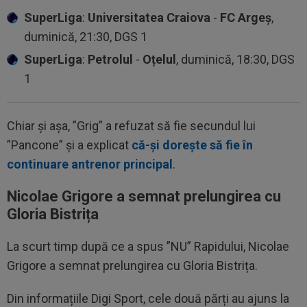
SuperLiga
:
Universitatea Craiova
-
FC Argeș
,
duminică, 21:30, DGS 1
SuperLiga
:
Petrolul
-
Oțelul
, duminică, 18:30, DGS
1
Chiar și așa, ”Grig” a refuzat să fie secundul lui
”Pancone” și a explicat
că-și dorește să fie în
continuare antrenor principal
.
Nicolae Grigore a semnat prelungirea cu
Gloria Bistrița
La scurt timp după ce a spus ”NU” Rapidului, Nicolae
Grigore a semnat prelungirea cu Gloria Bistrița.
Din informațiile Digi Sport, cele două părți au ajuns la