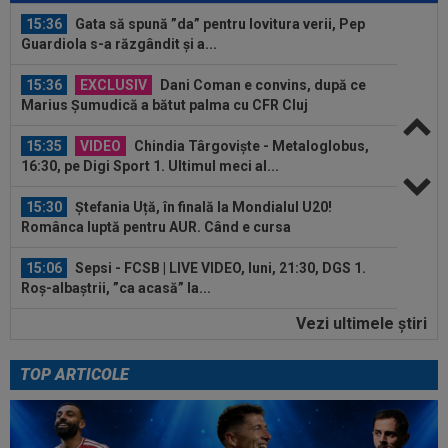
15:36
Gata să spună ”da” pentru lovitura verii, Pep
Guardiola s-a răzgândit și a...
15:36
EXCLUSIV
Dani Coman e convins, după ce
Marius Șumudică a bătut palma cu CFR Cluj
15:35
VIDEO
Chindia Târgoviște - Metaloglobus,
16:30, pe Digi Sport 1. Ultimul meci al...
15:30
Ștefania Uță, în finală la Mondialul U20!
Românca luptă pentru AUR. Când e cursa
15:06
Sepsi - FCSB | LIVE VIDEO, luni, 21:30, DGS 1.
Roș-albaștrii, ”ca acasă” la...
Vezi ultimele ştiri
14:59
De nicăieri! Președintele unui club din
SuperLigă, ”pariu nebun”: ”Când face...
TOP ARTICOLE
14:49
Marius Baciu a spus totul despre presupusa
”ruptură” cu Florin Tănase: ”S-ar...