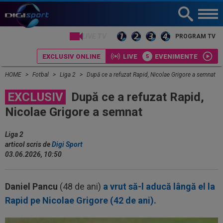
LIVE TV
PROGRAM TV
EXCLUSIV ONLINE
LIVE
EVENIMENTE
HOME
Fotbal
Liga 2
După ce a refuzat Rapid, Nicolae Grigore a semnat
EXCLUSIV
După ce a refuzat Rapid,
Nicolae Grigore a semnat
Liga 2
articol scris de
Digi Sport
03.06.2026, 10:50
Daniel Pancu
(48 de ani)
a vrut să-l aducă lângă el la
Rapid pe Nicolae Grigore (42 de ani).