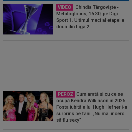
VIDEO
Chindia Târgoviște -
Metaloglobus, 16:30, pe Digi
Sport 1. Ultimul meci al etapei a
doua din Liga 2
Ioan Varga a luat decizia în cazul
lui Marian Huja! Fundașul e dorit
de Rapid
PEROZ
Cum arată și cu ce se
ocupă Kendra Wilkinson în 2026.
Fosta iubită a lui Hugh Hefner i-a
surprins pe fani: „Nu mai încerc
să fiu sexy”