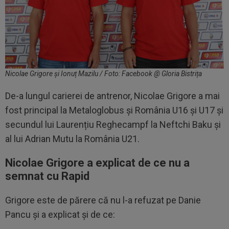
Nicolae Grigore și Ionuț Mazilu / Foto: Facebook @ Gloria Bistrița
De-a lungul carierei de antrenor, Nicolae Grigore a mai
fost principal la Metaloglobus și România U16 și U17 și
secundul lui Laurențiu Reghecampf la Neftchi Baku și
al lui Adrian Mutu la România U21.
Nicolae Grigore a explicat de ce nu a
semnat cu Rapid
Grigore este de părere că nu l-a refuzat pe Danie
Pancu și a explicat și de ce: