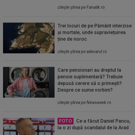
citeşte ştirea pe Fanatik.ro
Trei locuri de pe Pământ interzise
și mortale, unde supraviețuirea
ține de noroc
citeşte ştirea pe adevarul.ro
Care pensionari au dreptul la
pensie suplimentară? Trebuie
depusă cerere să o primești?
Despre ce sume vorbim?
citeşte ştirea pe Newsweek.ro
FOTO
Ce a făcut Daniel Pancu,
la o zi după scandalul de la Arad