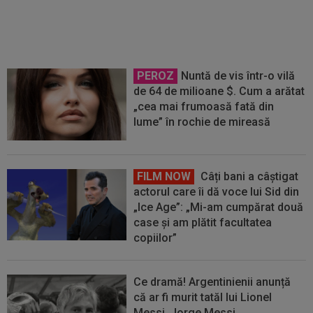
Dănciulescu, în direct! Replica
primită
PEROZ
Nuntă de vis într-o vilă
de 64 de milioane $. Cum a arătat
„cea mai frumoasă fată din
lume” în rochie de mireasă
FILM NOW
Câți bani a câștigat
actorul care îi dă voce lui Sid din
„Ice Age”: „Mi-am cumpărat două
case și am plătit facultatea
copiilor”
Ce dramă! Argentinienii anunță
că ar fi murit tatăl lui Lionel
Messi, Jorge Messi