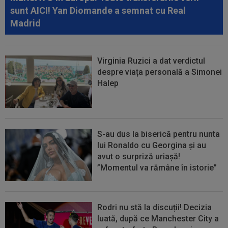
sunt AICI! Yan Diomande a semnat cu Real
Madrid
Virginia Ruzici a dat verdictul
despre viața personală a Simonei
Halep
S-au dus la biserică pentru nunta
lui Ronaldo cu Georgina și au
avut o surpriză uriașă!
”Momentul va rămâne în istorie”
Rodri nu stă la discuții! Decizia
luată, după ce Manchester City a