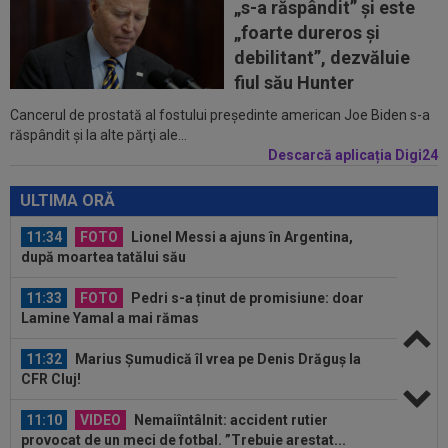
„s-a răspândit” şi este
actrițe din România: ”Am fost...
„foarte dureros și
10:36
Pe loc! Jose Mourinho a spus-o direct, după
debilitant”, dezvăluie
ce a văzut ce a decis Vinicius...
fiul său Hunter
Cancerul de prostată al fostului preşedinte american Joe Biden s-a
11:43
EXCLUSIV
A ”explodat” în SuperLigă și e gata
răspândit şi la alte părţi ale...
de transfer: ”Nu a scos până acum atacant...
Descarcă aplicația Digi24
11:35
AUR pentru România la Campionatele
Mondiale U19!
ULTIMA ORĂ
11:34
FOTO
Lionel Messi a ajuns în Argentina,
după moartea tatălui său
11:33
FOTO
Pedri s-a ținut de promisiune: doar
Lamine Yamal a mai rămas
11:32
Marius Șumudică îl vrea pe Denis Drăguș la
CFR Cluj!
11:10
VIDEO
Nemaiîntâlnit: accident rutier
provocat de un meci de fotbal. ”Trebuie arestat...