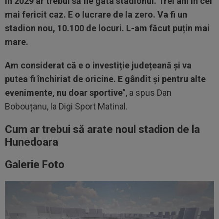
în 2029 ar trebui să fie gata stadionul. Trei ani în cel
mai fericit caz. E o lucrare de la zero. Va fi un
stadion nou, 10.100 de locuri. L-am făcut puțin mai
mare.
Am considerat că e o investiție județeană și va
putea fi închiriat de oricine. E gândit și pentru alte
evenimente, nu doar sportive
”, a spus Dan
Bobouțanu, la Digi Sport Matinal.
Cum ar trebui să arate noul stadion de la
Hunedoara
Galerie Foto