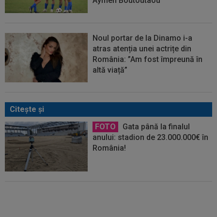
Aymen Boutoutaou
Noul portar de la Dinamo i-a
atras atenția unei actrițe din
România: ”Am fost împreună în
altă viață”
Citeşte şi
FOTO
Gata până la finalul
anului: stadion de 23.000.000€ în
România!
EXCLUSIV
Gică Craioveanu nu
s-a abținut și l-a ironizat pe Ionel