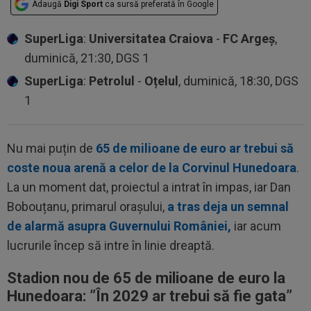
Adaugă
Digi Sport
ca sursă preferată în Google
SuperLiga
:
Universitatea Craiova
-
FC Argeș
,
duminică, 21:30, DGS 1
SuperLiga
:
Petrolul
-
Oțelul
, duminică, 18:30, DGS
1
Nu mai puțin de
65 de milioane de euro ar trebui să
coste noua arenă a celor de la Corvinul Hunedoara
.
La un moment dat, proiectul a intrat în impas, iar Dan
Bobouțanu, primarul orașului,
a tras deja un semnal
de alarmă asupra Guvernului României,
iar acum
lucrurile încep să intre în linie dreaptă.
Stadion nou de 65 de milioane de euro la
Hunedoara: ”În 2029 ar trebui să fie gata”