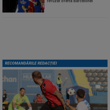
refuzat oferta Barcelonei
Cel mai bine plătit jucător din
SuperLigă a devenit liber! Gigi
Becali spunea: ”Pregătesc o
bombă! Bani mulți”
RECOMANDĂRILE REDACȚIEI