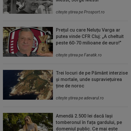
citeşte ştirea pe Prosport.ro
Prețul cu care Neluțu Varga ar
putea vinde CFR Cluj: „A cheltuit
peste 60-70 milioane de euro!"
citeşte ştirea pe Fanatik.ro
Trei locuri de pe Pământ interzise
și mortale, unde supraviețuirea
ține de noroc
citeşte ştirea pe adevarul.ro
Amendă 2.500 lei dacă lași
tomberonul în fața gardului, pe
domeniul public. Ce mai este