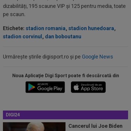
dizabilități, 195 scaune VIP și 125 pentru media, toate
pe scaun.
Etichete:
stadion romania
,
stadion hunedoara
,
stadion corvinul
,
dan boboutanu
Urmărește știrile digisport.ro și pe
Google News
Noua Aplicaţie Digi Sport poate fi descărcată din
11:33
FOTO
Pedri s-a ținut de promisiune: doar
Lamine Yamal a mai rămas
11:32
Marius Șumudică îl vrea pe Denis Drăguș la
CFR Cluj!
11:10
VIDEO
Nemaiîntâlnit: accident rutier
DIGI24
provocat de un meci de fotbal. ”Trebuie arestat...
Cancerul lui Joe Biden
11:04
Noul portar de la Dinamo i-a atras atenția unei