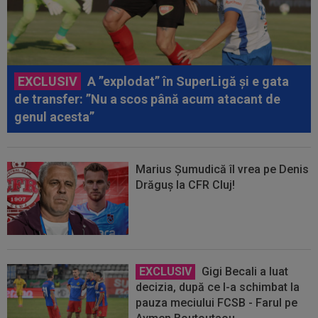
EXCLUSIV
A ”explodat” în SuperLigă și e gata
de transfer: ”Nu a scos până acum atacant de
genul acesta”
Marius Șumudică îl vrea pe Denis
Drăguș la CFR Cluj!
EXCLUSIV
Gigi Becali a luat
decizia, după ce l-a schimbat la
pauza meciului FCSB - Farul pe