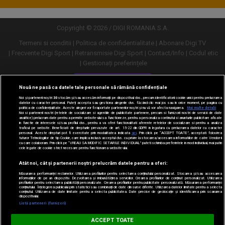
Copyright © 2026 / DIGI ROMANIA S.A.
Termeni si conditii
Politica de confidentialitate
Abonare Digi TV
Frecvente Digi Sport
Retransmisie Digi Sport
Contact/Info
Codul etic
Gestionați preferințele
Versiune desktop
Nouă ne pasă ca datele tale personale să rămână confidențiale
Noi și partenerii noștri
30
stocăm și/sau accesăm informații pe dispozitivul dvs., precum identificatorii cookie unici pentru prelucrarea
datelor cu caracter personal. Puteți accepta sau gestiona alegerile dvs. făcând clic mai jos sau în orice moment, pe pagina cu
politica de confidențialitate. Aceste alegeri vor fi raportate partenerilor noștri și nu vă vor afecta navigarea.
Mai multe detalii
Noi si partenerii nostri (retelele de socializare si agentiile de publicitate partenere, precum si furnizorii nostri de servicii de date
analitice) prelucram date pentru a permite website-ului sa functioneze, pentru a personaliza continutul si anunturile publicitare afisate
in functie de interesele si/sau profilul dvs., pentru a va oferi functionalitati aferente retelelor de socializare si pentru a analiza
traficul pe website. Beneficiati de drepturile prevazute de art. 15-22 din GDPR in legatura cu prelucrarea datelor cu caracter
personal. Aceste drepturi pot fi exercitate prin modalitatea indicata
aici
. Prin click pe “ACCEPT TOATE”, acceptati folosirea
tuturor Tehnologiilor de tip Cookie, care implica inclusiv acceptul dvs. cu privire la stocarea/accesarea informatiilor de catre Vendor-ii
cu care colaboram. Prin click pe “VREAU SA MODIFIC SETARILE INDIVIDUAL” puteti schimba preferintele in mod individual, mai putin
cele legate de cookie strict necesare pentru functionarea website-ului.
Atât noi, cât și partenerii noștri prelucrăm datele pentru a oferi:
Măsurarea performanței reclamelor. Utilizarea profilurilor pentru selectarea conținutului personalizat. Stocarea și/sau accesarea
informațiilor de pe un dispozitiv. Dezvoltarea și îmbunătățirea serviciilor. Crearea profilurilor de conținut personalizat. Utilizarea
profilurilor pentru selectarea publicității personalizate. Crearea profilurilor pentru publicitate personalizată. Măsurarea performanței
conținutului. Înțelegerea publicului prin statistici sau combinații de date din surse diferite. Utilizarea datelor limitate pentru a selecta
conținutul. Utilizarea de date limitate pentru a selecta publicitatea. Date precise de geolocație și identificarea prin scanarea
dispozitivului.
URMĂREȘTE-NE ȘI PE:
Listă parteneri (furnizori)
Digi Sport
ACCEPT TOATE