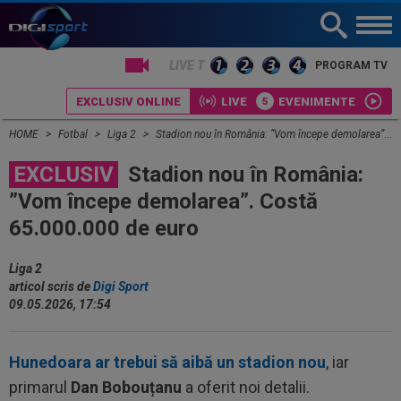
LIVE TV
PROGRAM TV
EXCLUSIV ONLINE
LIVE
EVENIMENTE
HOME
Fotbal
Liga 2
Stadion nou în România: ”Vom începe demolarea”. Costă 65.000.000 de euro
EXCLUSIV
Stadion nou în România:
”Vom începe demolarea”. Costă
65.000.000 de euro
Liga 2
articol scris de
Digi Sport
09.05.2026, 17:54
Hunedoara ar trebui să aibă un stadion nou
, iar
primarul
Dan Bobouțanu
a oferit noi detalii.