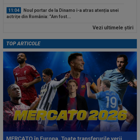
11:04
Noul portar de la Dinamo i-a atras atenția unei
actrițe din România: ”Am fost...
Vezi ultimele ştiri
10:36
Pe loc! Jose Mourinho a spus-o direct, după
ce a văzut ce a decis Vinicius...
TOP ARTICOLE
11:43
EXCLUSIV
A ”explodat” în SuperLigă și e gata
de transfer: ”Nu a scos până acum atacant...
11:35
AUR pentru România la Campionatele
Mondiale U19!
11:34
FOTO
Lionel Messi a ajuns în Argentina,
după moartea tatălui său
11:33
FOTO
Pedri s-a ținut de promisiune: doar
Lamine Yamal a mai rămas
11:32
Marius Șumudică îl vrea pe Denis Drăguș la
CFR Cluj!
MERCATO în Europa. Toate transferurile verii