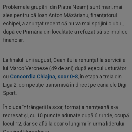
Problemele grupării din Piatra Neamț sunt mari, mai
ales pentru că Ioan Anton Măzărianu, finanțatorul
echipei, a anunțat recent că nu va mai sprijini clubul,
după ce Primăria din localitate a refuzat să se implice
financiar.
La finalul lunii august, Ceahlăul a renunțat la serviciile
lui Marco Veronese (49 de ani) după eșecul usturător
cu
Concordia Chiajna, scor 0-8
, în etapa a treia din
Liga 2, competiție transmisă în direct pe canalele Digi
Sport.
În ciuda înfrângerii la scor, formația nemțeană s-a
redresat și, cu 10 puncte adunate după 6 runde, ocupă
locul 12, dar se află la doar 6 lungimi în urma liderului
Corvinul Hunedoara.