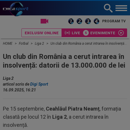
LIVE TV
PROGRAM TV
EXCLUSIV ONLINE
LIVE
EVENIMENTE
HOME
Fotbal
Liga 2
Un club din România a cerut intrarea în insolvență: datorii de 13.000.000 de lei
Un club din România a cerut intrarea în
insolvență: datorii de 13.000.000 de lei
Liga 2
articol scris de
Digi Sport
16.09.2025, 16:21
Pe 15 septembrie,
Ceahlăul Piatra Neamț
, formația
clasată pe locul 12
î
n
Liga 2
, a cerut intrarea
î
n
insolven
ță.