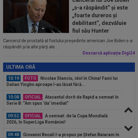
11:10
VIDEO
Nemaiîntâlnit: accident rutier
„s-a răspândit” şi este
provocat de un meci de fotbal. ”Trebuie arestat...
„foarte dureros și
11:04
Noul portar de la Dinamo i-a atras atenția unei
debilitant”, dezvăluie
actrițe din România: ”Am fost...
fiul său Hunter
Cancerul de prostată al fostului preşedinte american Joe Biden s-a
10:36
Pe loc! Jose Mourinho a spus-o direct, după
răspândit şi la alte părţi ale...
ce a văzut ce a decis Vinicius...
Descarcă aplicația Digi24
10:36
EXCLUSIV
Gigi Becali a luat decizia, după ce
l-a schimbat la pauza meciului FCSB - Farul...
ULTIMA ORĂ
10:19
FOTO
Nicolae Stanciu, idol în China! Fanii lui
Dalian Yingbo aproape l-au lăsat fără...
10:08
OFICIAL
Atacantul dorit de Rapid a semnat în
Serie B: ”Am spus 'da' imediat”
09:52
OFICIAL
A semnat: de la Cupa Mondială
2026, în SuperLiga României!
09:48
Giovanni Becali l-a propus pe Ștefan Baiaram în