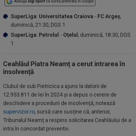
Adaugă
Digi Sport
ca sursă preferată în Google
SuperLiga
:
Universitatea Craiova
-
FC Argeș
,
duminică, 21:30, DGS 1
SuperLiga
:
Petrolul
-
Oțelul
, duminică, 18:30, DGS
1
Ceahlăul Piatra Neamț a cerut intrarea în
insolvență
Clubul de sub Pietricica a ajuns la datorii de
12.953.811 de lei
î
n 2024
și a depus o cerere de
deschidere a procedurii de insolvență, notează
supervizor.ro
, sursă care susține că, anterior,
Tribunalul Neamț a respins solicitarea Ceahlăului de a
intra
î
n concordat preventiv.