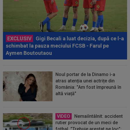
EXCLUSIV
Gigi Becali a luat decizia, după ce l-a
schimbat la pauza meciului FCSB - Farul pe
Aymen Boutoutaou
Noul portar de la Dinamo i-a
atras atenția unei actrițe din
România: ”Am fost împreună în
altă viață”
VIDEO
Nemaiîntâlnit: accident
rutier provocat de un meci de
fotbal. ”Trebuie arestat pe loc”: