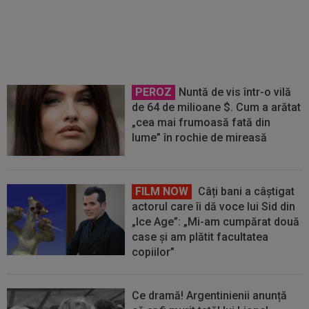
când i s-a propus intrarea în
insolvență pentru CFR Cluj
PEROZ
Nuntă de vis într-o vilă
de 64 de milioane $. Cum a arătat
„cea mai frumoasă fată din
lume” în rochie de mireasă
FILM NOW
Câți bani a câștigat
actorul care îi dă voce lui Sid din
„Ice Age”: „Mi-am cumpărat două
case și am plătit facultatea
copiilor”
Ce dramă! Argentinienii anunță