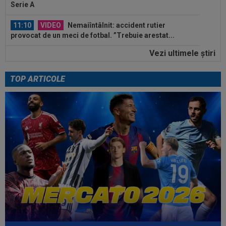
Serie A
11:10
VIDEO
Nemaiîntâlnit: accident rutier
provocat de un meci de fotbal. ”Trebuie arestat...
Vezi ultimele ştiri
11:04
Noul portar de la Dinamo i-a atras atenția unei
actrițe din România: ”Am fost...
TOP ARTICOLE
10:36
Pe loc! Jose Mourinho a spus-o direct, după
ce a văzut ce a decis Vinicius...
10:36
EXCLUSIV
Gigi Becali a luat decizia, după ce
l-a schimbat la pauza meciului FCSB - Farul...
10:19
FOTO
Nicolae Stanciu, idol în China! Fanii lui
Dalian Yingbo aproape l-au lăsat fără...