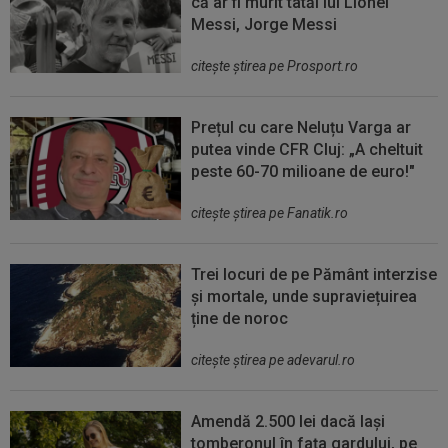
că ar fi murit tatăl lui Lionel
Messi, Jorge Messi
citeşte ştirea pe Prosport.ro
Prețul cu care Neluțu Varga ar
putea vinde CFR Cluj: „A cheltuit
peste 60-70 milioane de euro!"
citeşte ştirea pe Fanatik.ro
Trei locuri de pe Pământ interzise
și mortale, unde supraviețuirea
ține de noroc
citeşte ştirea pe adevarul.ro
Amendă 2.500 lei dacă lași
tomberonul în fața gardului, pe