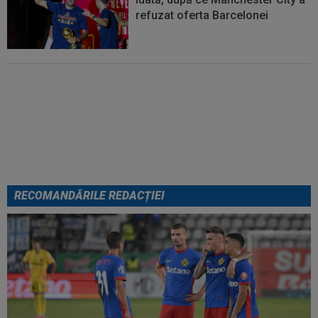
refuzat oferta Barcelonei
Cel mai bine plătit jucător din
SuperLigă a devenit liber! Gigi
Becali spunea: ”Pregătesc o
bombă! Bani mulți”
RECOMANDĂRILE REDACȚIEI