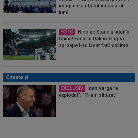
imaginile au făcut înconjurul
lumii
FOTO
Nicolae Stanciu, idol în
China! Fanii lui Dalian Yingbo
aproape l-au lăsat fără cuvinte
Citeşte şi
EXCLUSIV
Ioan Varga ”a
explodat”: ”M-am săturat”
Răspunsul dat de Ioan Varga