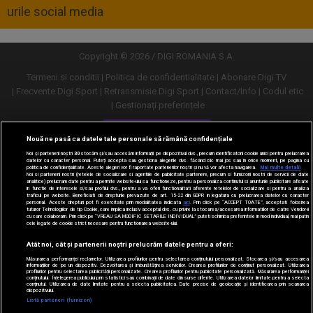
urile social media
Copyright © 2026 / DIGI ROMANIA S.A.
Termeni si conditii
Politica de confidentialitate
Abonare Digi TV
Frecvente Digi Sport
Retransmisie Digi Sport
Contact/Info
Codul etic
Gestionați preferințele
Versiune desktop
Nouă ne pasă ca datele tale personale să rămână confidențiale
Noi și partenerii noștri
30
stocăm și/sau accesăm informații pe dispozitivul dvs., precum identificatorii cookie unici pentru prelucrarea
datelor cu caracter personal. Puteți accepta sau gestiona alegerile dvs. făcând clic mai jos sau în orice moment, pe pagina cu
politica de confidențialitate. Aceste alegeri vor fi raportate partenerilor noștri și nu vă vor afecta navigarea.
Mai multe detalii
Noi si partenerii nostri (retelele de socializare si agentiile de publicitate partenere, precum si furnizorii nostri de servicii de date
analitice) prelucram date pentru a permite website-ului sa functioneze, pentru a personaliza continutul si anunturile publicitare afisate
in functie de interesele si/sau profilul dvs., pentru a va oferi functionalitati aferente retelelor de socializare si pentru a analiza
traficul pe website. Beneficiati de drepturile prevazute de art. 15-22 din GDPR in legatura cu prelucrarea datelor cu caracter
personal. Aceste drepturi pot fi exercitate prin modalitatea indicata
aici
. Prin click pe “ACCEPT TOATE”, acceptati folosirea
tuturor Tehnologiilor de tip Cookie, care implica inclusiv acceptul dvs. cu privire la stocarea/accesarea informatiilor de catre Vendor-ii
cu care colaboram. Prin click pe “VREAU SA MODIFIC SETARILE INDIVIDUAL” puteti schimba preferintele in mod individual, mai putin
cele legate de cookie strict necesare pentru functionarea website-ului.
Atât noi, cât și partenerii noștri prelucrăm datele pentru a oferi:
Măsurarea performanței reclamelor. Utilizarea profilurilor pentru selectarea conținutului personalizat. Stocarea și/sau accesarea
informațiilor de pe un dispozitiv. Dezvoltarea și îmbunătățirea serviciilor. Crearea profilurilor de conținut personalizat. Utilizarea
profilurilor pentru selectarea publicității personalizate. Crearea profilurilor pentru publicitate personalizată. Măsurarea performanței
conținutului. Înțelegerea publicului prin statistici sau combinații de date din surse diferite. Utilizarea datelor limitate pentru a selecta
conținutul. Utilizarea de date limitate pentru a selecta publicitatea. Date precise de geolocație și identificarea prin scanarea
dispozitivului.
URMĂREȘTE-NE ȘI PE:
Listă parteneri (furnizori)