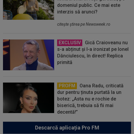
domeniul public. Ce mai este
interzis să arunci?
citeşte ştirea pe Newsweek.ro
EXCLUSIV
Gică Craioveanu nu
s-a abținut și l-a ironizat pe Ionel
Dănciulescu, în direct! Replica
primită
PROFM
Oana Radu, criticată
dur pentru ținuta purtată la un
botez: „Asta nu e rochie de
biserică, trebuia să fii mai
decentă!”
Descarcă aplicația Pro FM