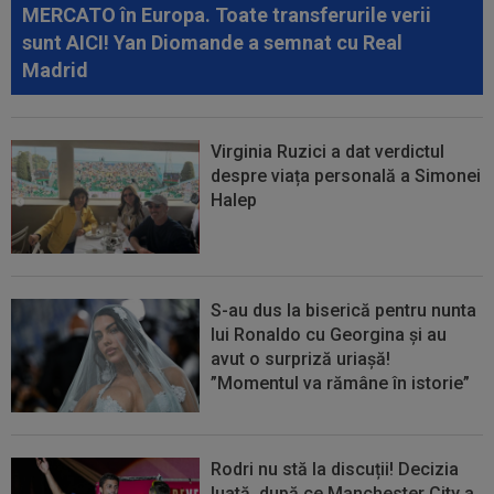
MERCATO în Europa. Toate transferurile verii
sunt AICI! Yan Diomande a semnat cu Real
Madrid
Virginia Ruzici a dat verdictul
despre viața personală a Simonei
Halep
S-au dus la biserică pentru nunta
lui Ronaldo cu Georgina și au
avut o surpriză uriașă!
”Momentul va rămâne în istorie”
Rodri nu stă la discuții! Decizia
luată, după ce Manchester City a