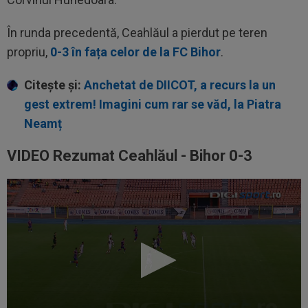
În runda precedentă, Ceahlăul a pierdut pe teren
propriu,
0-3 în fața celor de la FC Bihor
.
Citește și:
Anchetat de DIICOT, a recurs la un
gest extrem! Imagini cum rar se văd, la Piatra
Neamț
VIDEO Rezumat Ceahlăul - Bihor 0-3