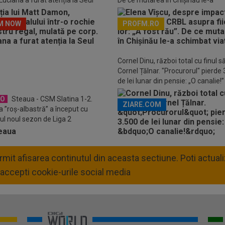
Luciana a furat atenția la Seul
De ce mutarea în Chișinău le-a
schimbat viața
M NOW
PROFM.RO
Descarcă aplicația Pr
Cornel Dinu, război total cu finul s
Cornel Țălnar. "Procurorul" pierde
de lei lunar din pensie: „O canalie!”
EO
Steaua - CSM Slatina 1-2.
ZIARE.COM
a ”roș-albastră” a început cu
ul noul sezon de Liga 2
permit afisarea continutul din aceasta sectiune. Poti actua
accepti cookie-urile social media