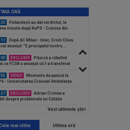
:24
OFICIAL
PSG a plătit
000.000€ și a rezolvat transferul
TIMA ORĂ
:23
Finlandezii au dat verdictul, la
eva minute după KuPS - Craiova din
l...
:11
După AC Milan - Inter, Cristi Chivu
ăcut anunțul: ”E principalul nostru...
:00
EXCLUSIV
Pițurcă a răbufnit
ă ce FCSB a anunțat că l-a transferat
”cel mai bun...
:55
VIDEO
Momente de panică la
S - Univeristatea Craiova! Ambulanța
ntrat pe teren...
:27
EXCLUSIV
Adrian Cristea a
bit despre problemele lui Cătălin
jan: "Are de suferit"
Vezi ultimele ştiri
:19
Tragic: cel mai bun din istorie a
it subit, la 43 de ani. Solicitarea...
Cele mai citite
Ultima oră
:12
După Salah, Trabzonspor