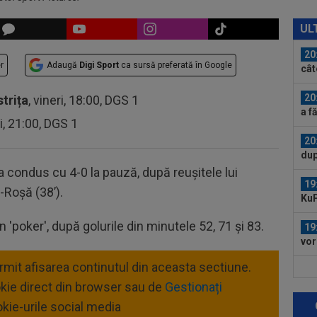
20
50.
UL
20
r
Adaugă
Digi Sport
ca sursă preferată în Google
cât
turu
20
strița
, vineri, 18:00, DGS 1
a f
ri, 21:00, DGS 1
20
dup
pe 
a condus cu 4-0 la pauză, după reușitele lui
19
ă-Roșă (38’).
KuP
a i
 'poker', după golurile din minutele 52, 71 și 83.
19
vor
Cîr
ermit afisarea continutul din aceasta sectiune.
19
mur
okie direct din browser sau de
Gestionați
kie-urile social media
19