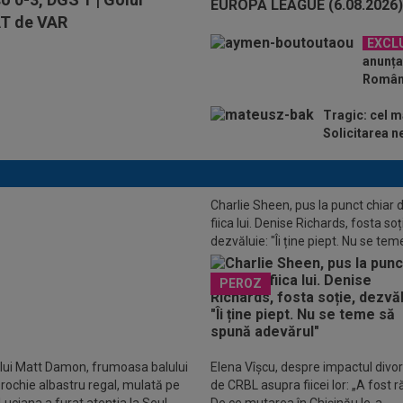
T de VAR
EXCL
anunțat
Români
Tragic: cel ma
Solicitarea n
Charlie Sheen, pus la punct chiar 
fiica lui. Denise Richards, fosta soț
 Oprița a răbufnit: ”Execrabil. E un
dezvăluie: "Îi ține piept. Nu se tem
tru”
spună adevărul"
PEROZ
 lui Matt Damon, frumoasa balului
Elena Vîșcu, despre impactul divor
o rochie albastru regal, mulată pe
de CRBL asupra fiicei lor: „A fost r