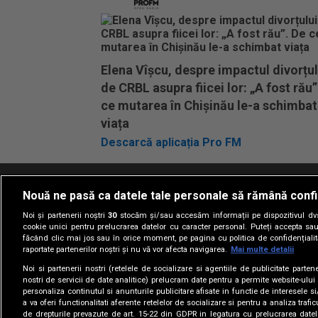
Elena Vîșcu, despre impactul divorțul
de CRBL asupra fiicei lor: „A fost rău”
ce mutarea în Chișinău le-a schimbat
viața
Descarcă aplicația Pro FM
Nouă ne pasă ca datele tale personale să rămână confi
Termeni si conditii
Politica de confidentia
Noi și partenerii noștri
30
stocăm și/sau accesăm informații pe dispozitivul dvs.
cookie unici pentru prelucrarea datelor cu caracter personal. Puteți accepta sau
făcând clic mai jos sau în orice moment, pe pagina cu politica de confidențialita
raportate partenerilor noștri și nu vă vor afecta navigarea.
Mai multe detalii
Noi si partenerii nostri (retelele de socializare si agentiile de publicitate parten
nostri de servicii de date analitice) prelucram date pentru a permite website-ului
personaliza continutul si anunturile publicitare afisate in functie de interesele si
a va oferi functionalitati aferente retelelor de socializare si pentru a analiza trafic
de drepturile prevazute de art. 15-22 din GDPR in legatura cu prelucrarea datel