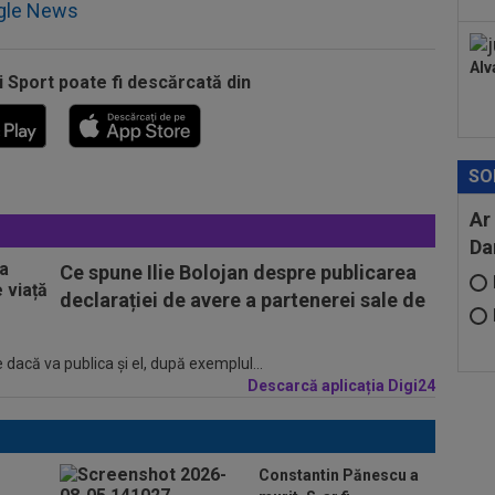
gle News
Alv
i Sport poate fi descărcată din
SO
Ar
Da
Ce spune Ilie Bolojan despre publicarea
declarației de avere a partenerei sale de
 dacă va publica şi el, după exemplul...
Descarcă aplicația Digi24
Constantin Pănescu a