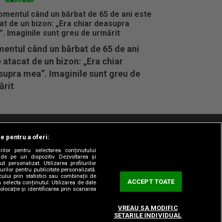
entul când un bărbat de 65 de ani
 atacat de un bizon: „Era chiar
supra mea”. Imaginile sunt greu de
ărit
le pentru a oferi:
t/Info
Codul etic
Gestionați preferințele
rilor pentru selectarea conținutului
 de pe un dispozitiv. Dezvoltarea și
t personalizat. Utilizarea profilurilor
urilor pentru publicitate personalizată.
ului prin statistici sau combinații de
ACCEPT TOATE
a selecta conținutul. Utilizarea de date
olocație și identificarea prin scanarea
VREAU SA MODIFIC
SETARILE INDIVIDUAL