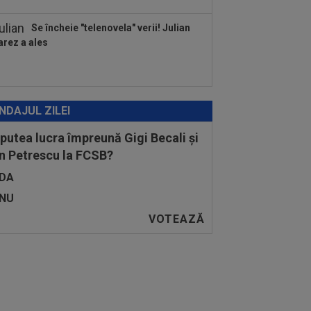
Se încheie "telenovela" verii! Julian
arez a ales
NDAJUL ZILEI
 putea lucra împreună Gigi Becali și
n Petrescu la FCSB?
DA
NU