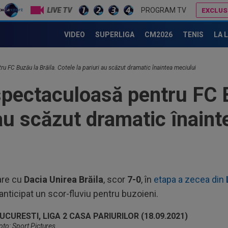
LIVE TV
PROGRAM TV
EXCLUS
Cât ghinion pentru Ionuț Chirilă, la debutul pentru CS Dinamo! A condus până în minutul 72, apoi a urmat declinul
FC Bihor - Unirea Slobozia 1-1. Ialomițenii au egalat pe final. Un gol a fost anulat!
CFR Cluj - Tromso 0-3, DGS 1 | Golul superb marcat de Nyhammer, ANULAT de VAR
VIDEO
SUPERLIGA
CM2026
TENIS
LA 
19
KuP
u FC Buzău la Brăila. Cotele la pariuri au scăzut dramatic înaintea meciului
a i
19
spectaculoasă pentru FC B
vor
Cîr
 au scăzut dramatic înaint
19
mur
19
pre
85.
18
are cu
Dacia Unirea Brăila
, scor
7-0
, în
etapa a zecea din
din
 anticipat un scor-fluviu pentru buzoieni.
20
Tro
de
oto: Sport Pictures.