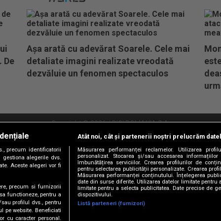
ui
Așa arată cu adevărat Soarele. Cele mai
Mom
. De
detaliate imagini realizate vreodată
este
dezvăluie un fenomen spectaculos
dea
urm
Copyright © 2026 / DIGI ROMANIA S.A.
dențiale
Atât noi, cât și partenerii noștri prelucrăm date
litate
Abonare Digi TV
Frecvente Digi Sport
Retransmisie Digi Sport
Contac
, precum identificatorii
Măsurarea performanței reclamelor. Utilizarea profilu
personalizat. Stocarea și/sau accesarea informațiilor
Versiune mobil
 gestiona alegerile dvs.
îmbunătățirea serviciilor. Crearea profilurilor de conținu
te. Aceste alegeri vor fi
pentru selectarea publicității personalizate. Crearea profil
Măsurarea performanței conținutului. Înțelegerea public
date din surse diferite. Utilizarea datelor limitate pentru 
ere, precum si furnizorii
limitate pentru a selecta publicitatea. Date precise de ge
dispozitivului.
 sa functioneze, pentru a
/sau profilul dvs., pentru
Listă parteneri (furnizori)
ul pe website. Beneficiati
or cu caracter personal.