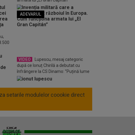
armata lui „El Gran Capitán”
ADEVARUL
o FM
ău,
 3.500
VIDEO
Lupescu, mesaj categoric
după ce Ionuț Chirilă a debutat cu
înfrângere la CS Dinamo: ”Puțină lume
crede”
liza setarile modulelor coookie direct