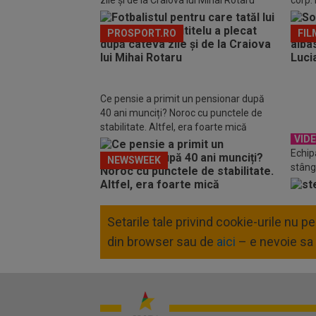
zile și de la Craiova lui Mihai Rotaru
corp. 
PROSPORT.RO
FIL
Ce pensie a primit un pensionar după
40 ani munciți? Noroc cu punctele de
stabilitate. Altfel, era foarte mică
VID
Echip
NEWSWEEK
stâng
Setarile tale privind cookie-urile nu 
din browser sau de
aici
– e nevoie sa 