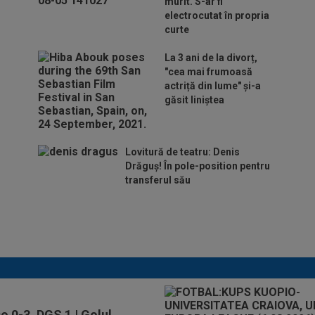
murit. S-ar fi
electrocutat în propria
curte
La 3 ani de la divorț,
"cea mai frumoasă
actriță din lume" și-a
găsit liniștea
Lovitură de teatru: Denis
Drăguș! În pole-position pentru
transferul său
Micael Leandro a murit, după
ce a fost împușcat în timpul
meciului
o 0-3, DGS 1 | Golul