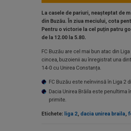
La casele de pariuri, neașteptat de m
din Buzău. În ziua meciului, cota pent
Pentru o victorie la cel puțin patru g
de la 12.00 la 5.80.
FC Buzău are cel mai bun atac din Liga 
cincea, buzoienii au înregistrat una dint
14-0 cu Unirea Constanța.
FC Buzău este neînvinsă în Liga 2 di
Dacia Unirea Brăila este penultima în
primite.
Etichete:
liga 2
,
dacia unirea braila
,
f