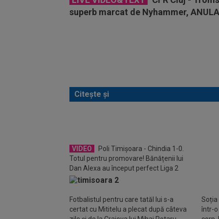
superb marcat de Nyhammer, ANULA
Citește și
Daniel
dezas
VIDEO
Poli Timișoara - Chindia 1-0.
Totul pentru promovare! Bănățenii lui
Dan Alexa au început perfect Liga 2
Fotbalistul pentru care tatăl lui s-a
Soția
certat cu Mititelu a plecat după câteva
într-