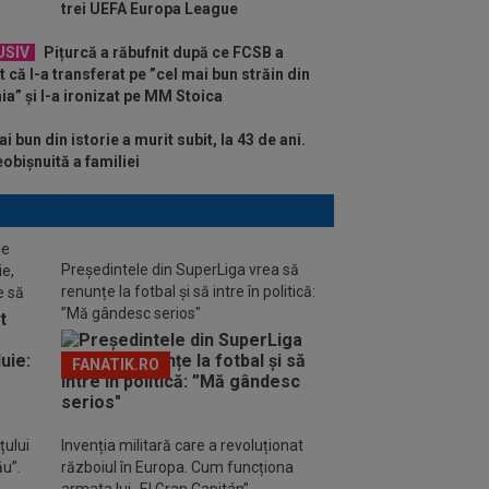
trei UEFA Europa League
USIV
Pițurcă a răbufnit după ce FCSB a
 că l-a transferat pe ”cel mai bun străin din
a” și l-a ironizat pe MM Stoica
i bun din istorie a murit subit, la 43 de ani.
eobișnuită a familiei
de
Președintele din SuperLiga vrea să
ie,
renunțe la fotbal și să intre în politică:
e să
”Mă gândesc serios"
FANATIK.RO
țului
Invenția militară care a revoluționat
ău”.
războiul în Europa. Cum funcționa