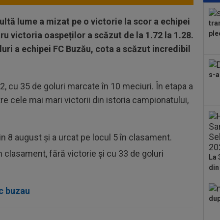
pre
85.
ultă lume a mizat pe o victorie la scor a echipei
tra
18
ple
ru victoria oaspeților a scăzut de la 1.72 la 1.28.
din
oluri a echipei FC Buzău, cota a scăzut incredibil
20
Tro
s-a
de
2, cu 35 de goluri marcate în 10 meciuri. În etapa a
20
50.
re cele mai mari victorii din istoria campionatului,
20
cât
n 8 august și a urcat pe locul 5 în clasament.
turu
20
 clasament, fără victorie și cu 33 de goluri
a f
La 
din
20
dup
c buzau
pe 
dup