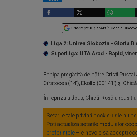
Urmărește
Digisport
în Google Discove
Liga 2: Unirea Slobozia - Gloria Bi
SuperLiga: UTA Arad - Rapid
, vine
Echipa pregătită de către Cristi Pustai 
Cîrstocea (14’), Ekollo (33’, 41’) și Chic
În repriza a doua, Chică-Roșă a reușit un
Setarile tale privind cookie-urile nu p
Poti actualiza setarile modulelor coo
preferințele
– e nevoie sa accepti coo