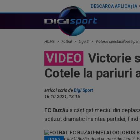
DESCARCĂ APLICAȚIA
HOME
Fotbal
Liga 2
Victorie spectaculoasă pentr
VIDEO
Victorie 
Cotele la pariuri
articol scris de
Digi Sport
16.10.2021, 13:15
FC Buzău
a câștigat meciul din deplas
scăzut dramatic înaintea partidei, fiind
Jucătorii de la FC Buzău, după un meci din Liga 2. F
LIGA 2