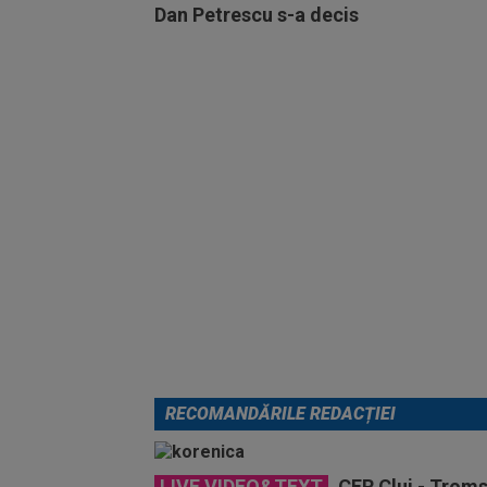
Dan Petrescu s-a decis
RECOMANDĂRILE REDACȚIEI
LIVE VIDEO&TEXT
CFR Cluj - Troms