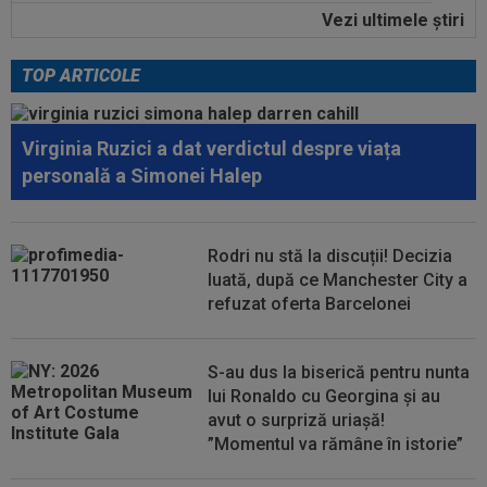
Vezi ultimele ştiri
00:39
Reacția total neașteptată a lui Nuno Campos,
întrebat de Adrian Mazilu după...
TOP ARTICOLE
00:39
Florin Pîrvu a surprins pe toată lumea, după
umilința cu Dinamo
Virginia Ruzici a dat verdictul despre viața
00:38
VIDEO
Barcelona a pierdut trofeul ”Friuli
personală a Simonei Halep
Venezia Giulia Cup”! Udinese a dat lovitura...
00:20
VIDEO
Alex Musi a dat declarația serii, după
ce Dinamo a învins-o pe FC Voluntari cu...
Rodri nu stă la discuții! Decizia
luată, după ce Manchester City a
00:20
VIDEO
Estrela - Sporting 2-2. Meci
refuzat oferta Barcelonei
spectaculos! Ianis Stoica a fost titular. Cele mai...
S-au dus la biserică pentru nunta
lui Ronaldo cu Georgina și au
avut o surpriză uriașă!
”Momentul va rămâne în istorie”