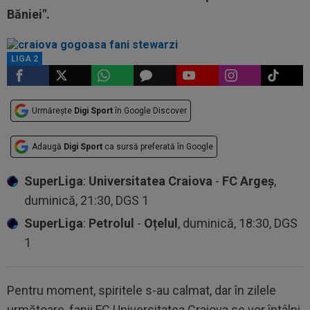
Băniei".
LIGA 2
Urmărește
Digi Sport
în Google Discover
Adaugă
Digi Sport
ca sursă preferată în Google
SuperLiga
:
Universitatea Craiova
-
FC Argeș
,
duminică, 21:30, DGS 1
SuperLiga
:
Petrolul
-
Oțelul
, duminică, 18:30, DGS
1
Pentru moment, spiritele s-au calmat, dar în zilele
următoare, fanii FC Universitatea Craiova se vor întâlni