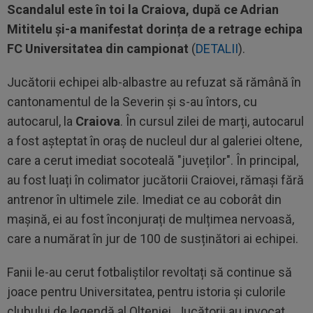
Scandalul este în toi la Craiova, după ce Adrian
Mititelu și-a manifestat dorința de a retrage echipa
FC Universitatea din campionat
(
DETALII
).
Jucătorii echipei alb-albastre au refuzat să rămână în
cantonamentul de la Severin și s-au întors, cu
autocarul, la
Craiova
. În cursul zilei de marți, autocarul
a fost așteptat în oraș de nucleul dur al galeriei oltene,
care a cerut imediat socoteală "juveților". În principal,
au fost luați în colimator jucătorii Craiovei, rămași fără
antrenor în ultimele zile. Imediat ce au coborât din
mașină, ei au fost înconjurați de mulțimea nervoasă,
care a numărat în jur de 100 de susținători ai echipei.
Fanii le-au cerut fotbaliștilor revoltați să continue să
joace pentru Universitatea, pentru istoria și culorile
clubului de legendă al Olteniei. Jucătorii au invocat,