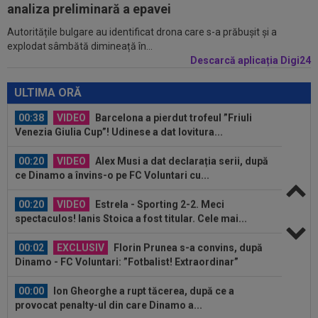
întrebat de Adrian Mazilu după...
analiza preliminară a epavei
Autoritățile bulgare au identificat drona care s-a prăbușit și a
00:39
Florin Pîrvu a surprins pe toată lumea, după
explodat sâmbătă dimineață în...
umilința cu Dinamo
Descarcă aplicația Digi24
00:38
VIDEO
Barcelona a pierdut trofeul ”Friuli
Venezia Giulia Cup”! Udinese a dat lovitura...
ULTIMA ORĂ
00:20
VIDEO
Alex Musi a dat declarația serii, după
ce Dinamo a învins-o pe FC Voluntari cu...
00:20
VIDEO
Estrela - Sporting 2-2. Meci
spectaculos! Ianis Stoica a fost titular. Cele mai...
00:02
EXCLUSIV
Florin Prunea s-a convins, după
Dinamo - FC Voluntari: ”Fotbalist! Extraordinar”
00:00
Ion Gheorghe a rupt tăcerea, după ce a
provocat penalty-ul din care Dinamo a...
23:58
EXCLUSIV
Salariul lui Marius Șumudică la
CFR Cluj. Peste Pancu la Rapid și de două ori...