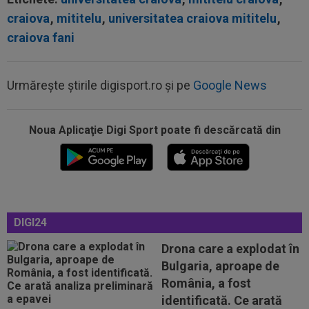
craiova
,
mititelu
,
universitatea craiova mititelu
,
craiova fani
Urmărește știrile digisport.ro și pe
Google News
00:20
VIDEO
Alex Musi a dat declarația serii, după
ce Dinamo a învins-o pe FC Voluntari cu...
Noua Aplicaţie Digi Sport poate fi descărcată din
00:20
VIDEO
Estrela - Sporting 2-2. Meci
spectaculos! Ianis Stoica a fost titular. Cele mai...
00:02
EXCLUSIV
Florin Prunea s-a convins, după
Dinamo - FC Voluntari: ”Fotbalist! Extraordinar”
00:00
Ion Gheorghe a rupt tăcerea, după ce a
DIGI24
provocat penalty-ul din care Dinamo a...
Drona care a explodat în
23:58
EXCLUSIV
Salariul lui Marius Șumudică la
Bulgaria, aproape de
CFR Cluj. Peste Pancu la Rapid și de două ori...
România, a fost
00:39
Reacția total neașteptată a lui Nuno Campos,
identificată. Ce arată