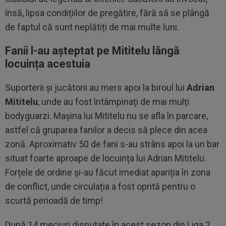
însă, lipsa condițiilor de pregătire, fără să se plângă
de faptul că sunt neplătiți de mai multe luni.
Fanii l-au aşteptat pe Mititelu lângă
locuința acestuia
Suporterii și jucătorii au mers apoi la biroul lui
Adrian
Mititelu
, unde au fost întâmpinați de mai mulți
bodyguarzi. Mașina lui Mititelu nu se afla în parcare,
astfel că gruparea fanilor a decis să plece din acea
zonă. Aproximativ 50 de fani s-au strâns apoi la un bar
situat foarte aproape de locuința lui Adrian Mititelu.
Forțele de ordine și-au făcut imediat apariția în zona
de conflict, unde circulația a fost oprită pentru o
scurtă perioadă de timp!
După 14 meciuri disputate în acest sezon din Liga 2,