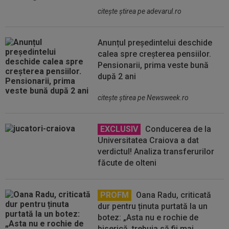
citeşte ştirea pe adevarul.ro
Anunțul președintelui deschide
calea spre creșterea pensiilor.
Pensionarii, prima veste bună
după 2 ani
citeşte ştirea pe Newsweek.ro
EXCLUSIV
Conducerea de la
Universitatea Craiova a dat
verdictul! Analiza transferurilor
făcute de olteni
PROFM
Oana Radu, criticată
dur pentru ținuta purtată la un
botez: „Asta nu e rochie de
biserică, trebuia să fii mai