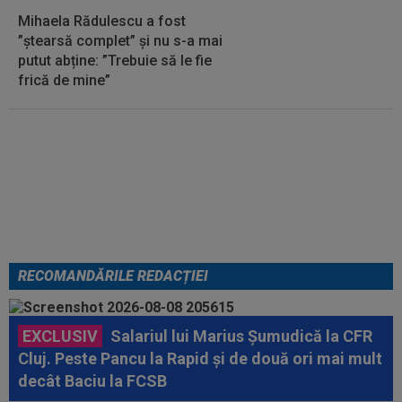
Mihaela Rădulescu a fost
”ștearsă complet” și nu s-a mai
putut abține: ”Trebuie să le fie
frică de mine”
Cel mai bine plătit jucător din
SuperLigă a devenit liber! Gigi
Becali spunea: ”Pregătesc o
bombă! Bani mulți”
RECOMANDĂRILE REDACȚIEI
EXCLUSIV
Salariul lui Marius Șumudică la CFR
Cluj. Peste Pancu la Rapid și de două ori mai mult
decât Baciu la FCSB