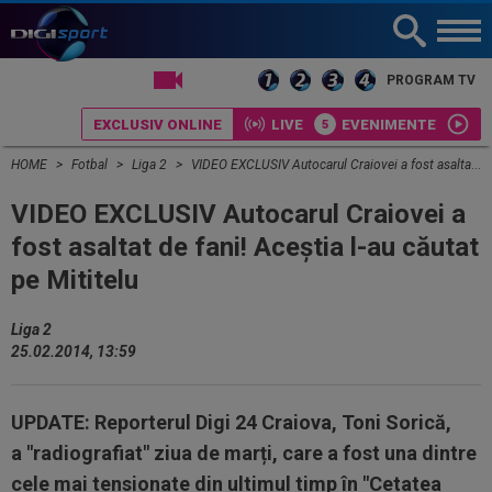
LIVE TV
PROGRAM TV
EXCLUSIV ONLINE
LIVE
EVENIMENTE
HOME
Fotbal
Liga 2
VIDEO EXCLUSIV Autocarul Craiovei a fost asaltat de fani! Aceştia l-au căutat pe Mititelu
VIDEO EXCLUSIV Autocarul Craiovei a
fost asaltat de fani! Aceştia l-au căutat
pe Mititelu
Liga 2
25.02.2014, 13:59
UPDATE:
Reporterul Digi 24 Craiova, Toni Sorică,
a "radiografiat" ziua de marți, care a fost una dintre
cele mai tensionate din ultimul timp în "Cetatea