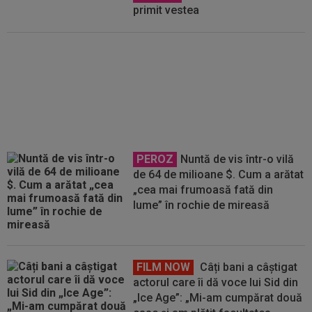
primit vestea
EXCLUSIV
”E grav ce se
întâmplă?” Gică Craioveanu a
dezvăluit principalele probleme
de la Universitatea Craiova
PEROZ
Nuntă de vis într-o vilă
de 64 de milioane $. Cum a arătat
„cea mai frumoasă fată din
lume” în rochie de mireasă
FILM NOW
Câți bani a câștigat
actorul care îi dă voce lui Sid din
„Ice Age”: „Mi-am cumpărat două