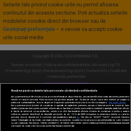
Setarile tale privind cookie-urile nu permit afisarea
continutul din aceasta sectiune. Poti actualiza setarile
modulelor coookie direct din browser sau de
Gestionați preferințele
– e nevoie sa accepti cookie-
urile social media
Copyright © 2026 / DIGI ROMANIA S.A.
Termeni si conditii
Politica de confidentialitate
Abonare Digi TV
Frecvente Digi Sport
Retransmisie Digi Sport
Contact/Info
Codul etic
Gestionați preferințele
Versiune desktop
Nouă ne pasă ca datele tale personale să rămână confidențiale
Noi și partenerii noștri
30
stocăm și/sau accesăm informații pe dispozitivul dvs., precum identificatorii cookie unici pentru prelucrarea
datelor cu caracter personal. Puteți accepta sau gestiona alegerile dvs. făcând clic mai jos sau în orice moment, pe pagina cu
politica de confidențialitate. Aceste alegeri vor fi raportate partenerilor noștri și nu vă vor afecta navigarea.
Mai multe detalii
Noi si partenerii nostri (retelele de socializare si agentiile de publicitate partenere, precum si furnizorii nostri de servicii de date
analitice) prelucram date pentru a permite website-ului sa functioneze, pentru a personaliza continutul si anunturile publicitare afisate
in functie de interesele si/sau profilul dvs., pentru a va oferi functionalitati aferente retelelor de socializare si pentru a analiza
traficul pe website. Beneficiati de drepturile prevazute de art. 15-22 din GDPR in legatura cu prelucrarea datelor cu caracter
personal. Aceste drepturi pot fi exercitate prin modalitatea indicata
aici
. Prin click pe “ACCEPT TOATE”, acceptati folosirea
tuturor Tehnologiilor de tip Cookie, care implica inclusiv acceptul dvs. cu privire la stocarea/accesarea informatiilor de catre Vendor-ii
cu care colaboram. Prin click pe “VREAU SA MODIFIC SETARILE INDIVIDUAL” puteti schimba preferintele in mod individual, mai putin
cele legate de cookie strict necesare pentru functionarea website-ului.