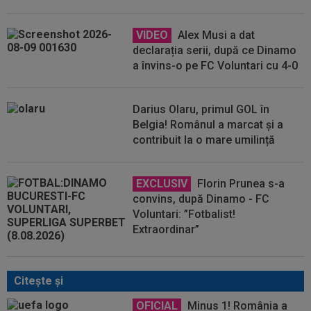
VIDEO
Alex Musi a dat
declarația serii, după ce Dinamo
a învins-o pe FC Voluntari cu 4-0
Darius Olaru, primul GOL în
Belgia! Românul a marcat și a
contribuit la o mare umilință
EXCLUSIV
Florin Prunea s-a
convins, după Dinamo - FC
Voluntari: ”Fotbalist!
Extraordinar”
Citeşte şi
OFICIAL
Minus 1! România a