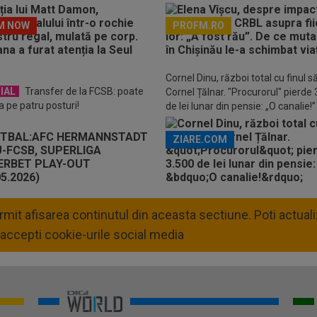
schimbat viața
M NOW
PROFM.RO
Descarcă aplicația Pr
Cornel Dinu, război total cu finul s
IAL
Transfer de la FCSB: poate
Cornel Țălnar. "Procurorul" pierde
a pe patru posturi!
de lei lunar din pensie: „O canalie!”
ZIARE.COM
permit afisarea continutul din aceasta sectiune. Poti actua
accepti cookie-urile social media