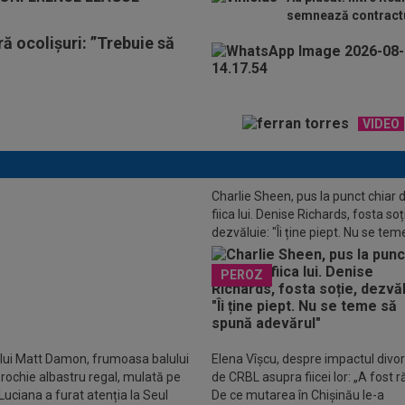
semnează contractu
ă ocolișuri: ”Trebuie să
VIDEO
Charlie Sheen, pus la punct chiar 
fiica lui. Denise Richards, fosta soț
IAL
Transfer de la FCSB!
dezvăluie: "Îi ține piept. Nu se tem
ntat de noua echipă: ”Un excelent
spună adevărul"
or de careu”
PEROZ
 lui Matt Damon, frumoasa balului
Elena Vîșcu, despre impactul divor
o rochie albastru regal, mulată pe
de CRBL asupra fiicei lor: „A fost r
Luciana a furat atenția la Seul
De ce mutarea în Chișinău le-a