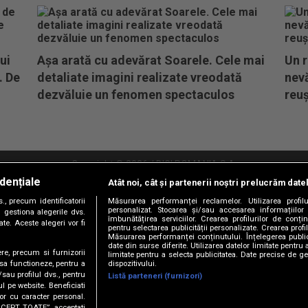
ui
Așa arată cu adevărat Soarele. Cele mai
Un r
. De
detaliate imagini realizate vreodată
nevă
dezvăluie un fenomen spectaculos
reuș
Copyright © 2026 / DIGI ROMANIA S.A.
dențiale
Atât noi, cât și partenerii noștri prelucrăm date
litate
Abonare Digi TV
Frecvente Digi Sport
Retransmisie Digi Sport
Contac
, precum identificatorii
Măsurarea performanței reclamelor. Utilizarea profilu
personalizat. Stocarea și/sau accesarea informațiilor
Versiune mobil
 gestiona alegerile dvs.
îmbunătățirea serviciilor. Crearea profilurilor de conținu
te. Aceste alegeri vor fi
pentru selectarea publicității personalizate. Crearea profil
Măsurarea performanței conținutului. Înțelegerea public
date din surse diferite. Utilizarea datelor limitate pentru 
ere, precum si furnizorii
limitate pentru a selecta publicitatea. Date precise de ge
dispozitivului.
 sa functioneze, pentru a
/sau profilul dvs., pentru
Listă parteneri (furnizori)
ul pe website. Beneficiati
or cu caracter personal.
ACCEPT TOATE”, acceptati