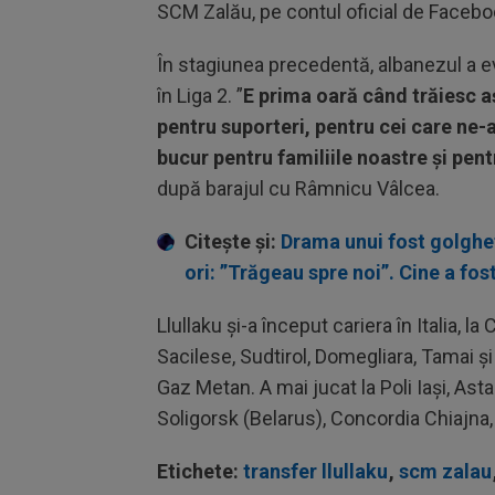
SCM Zalău, pe contul oficial de Facebo
În stagiunea precedentă, albanezul a ev
în Liga 2. ”
E prima oară când trăiesc a
pentru suporteri, pentru cei care ne-
bucur pentru familiile noastre și pentr
după barajul cu Râmnicu Vâlcea.
Citește și:
Drama unui fost golghet
ori: ”Trăgeau spre noi”. Cine a fos
Llullaku și-a început cariera în Italia, 
Sacilese, Sudtirol, Domegliara, Tamai ș
Gaz Metan. A mai jucat la Poli Iași, Asta
Soligorsk (Belarus), Concordia Chiajna, 
Etichete:
transfer llullaku
,
scm zalau