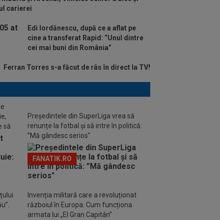
l carierei
Edi Iordănescu, după ce a aflat pe
cine a transferat Rapid: ”Unul dintre
cei mai buni din România”
Ferran Torres s-a făcut de râs în direct la TV!
de
Președintele din SuperLiga vrea să
ie,
renunțe la fotbal și să intre în politică:
e să
”Mă gândesc serios"
FANATIK.RO
țului
Invenția militară care a revoluționat
ău”.
războiul în Europa. Cum funcționa
armata lui „El Gran Capitán”