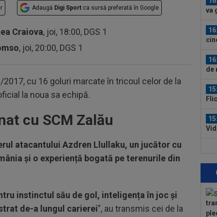
16
r
Adaugă
Digi Sport
ca sursă preferată în Google
va 
îl...
16
tea Craiova
, joi, 18:00, DGS 1
cin
romso
, joi, 20:00, DGS 1
16
de 
2017, cu 16 goluri marcate în tricoul celor de la
15
ficial la noua sa echipă.
Fli
mnat cu SCM Zalău
15
Vid
ul atacantului Azdren Llullaku, un jucător cu
15
mânia și o experiență bogată pe terenurile din
joi
pen
15
21:
ru instinctul său de gol, inteligența în joc și
un..
tra
trat de-a lungul carierei
”, au transmis cei de la
15
ple