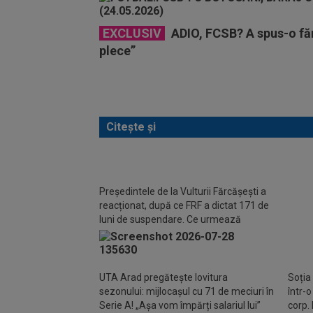
EXCLUSIV
ADIO, FCSB? A spus-o făr
plece”
Citește și
OFIC
Președintele de la Vulturii Fărcășești a
Preze
reacționat, după ce FRF a dictat 171 de
jucăt
luni de suspendare. Ce urmează
UTA Arad pregătește lovitura
Soția
sezonului: mijlocașul cu 71 de meciuri în
într-
Serie A! „Așa vom împărți salariul lui”
corp. 