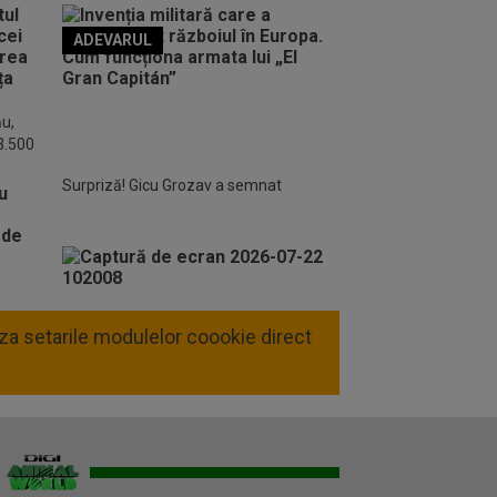
ADEVARUL
o FM
ău,
 3.500
Surpriză! Gicu Grozav a semnat
liza setarile modulelor coookie direct