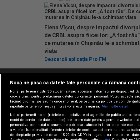
Elena Vîșcu, despre impactul divorțul
de CRBL asupra fiicei lor: „A fost rău”
ce mutarea în Chișinău le-a schimbat
viața
Descarcă aplicația Pro FM
Nouă ne pasă ca datele tale personale să rămână confi
Termeni si conditii
Politica de confidentia
Noi și partenerii noștri
30
stocăm și/sau accesăm informații pe dispozitivul dvs.
cookie unici pentru prelucrarea datelor cu caracter personal. Puteți accepta sau
făcând clic mai jos sau în orice moment, pe pagina cu politica de confidențialita
raportate partenerilor noștri și nu vă vor afecta navigarea.
Mai multe detalii
Noi si partenerii nostri (retelele de socializare si agentiile de publicitate parten
nostri de servicii de date analitice) prelucram date pentru a permite website-ului
personaliza continutul si anunturile publicitare afisate in functie de interesele si
a va oferi functionalitati aferente retelelor de socializare si pentru a analiza trafic
de drepturile prevazute de art. 15-22 din GDPR in legatura cu prelucrarea datel
aici
Aceste drepturi pot fi exercitate prin modalitatea indicata
. Prin click pe “