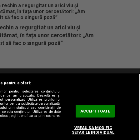
echin a regurgitat un arici viu și
tămat, în fața unor cercetători: „Am
it să fac o singură poză”
le pentru a oferi:
t/Info
Codul etic
Gestionați preferințele
rilor pentru selectarea conținutului
 de pe un dispozitiv. Dezvoltarea și
t personalizat. Utilizarea profilurilor
urilor pentru publicitate personalizată.
ului prin statistici sau combinații de
ACCEPT TOATE
a selecta conținutul. Utilizarea de date
olocație și identificarea prin scanarea
VREAU SA MODIFIC
SETARILE INDIVIDUAL