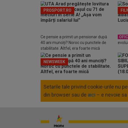
PROSPORT.RO
FIL
Ce pensie a primit un pensionar după
OFIC
40 ani munciți? Noroc cu punctele de
evolu
stabilitate. Altfel, era foarte mică
NEWSWEEK
Setarile tale privind cookie-urile nu 
din browser sau de
aici
– e nevoie sa 