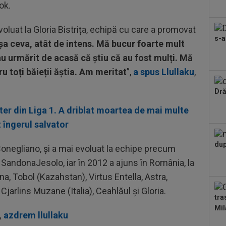
num
ok.
"Nu
16
oluat la Gloria Bistrița, echipă cu care a promovat
o f
s-a
șa ceva, atât de intens. Mă bucur foarte mult
16
au urmărit de acasă că știu că au fost mulți. Mă
Ars
u toți băieții ăștia. Am meritat
”,
a spus Llullaku
,
sem
16
Dră
va 
îl...
er din Liga 1. A driblat moartea de mai multe
16
t îngerul salvator
cin
16
dup
la Conegliano, și a mai evoluat la echipe precum
de 
i SandonaJesolo, iar în 2012 a ajuns în România, la
na, Tobol (Kazahstan), Virtus Entella, Astra,
Cjarlins Muzane (Italia), Ceahlăul și Gloria.
tra
Mil
,
azdrem llullaku