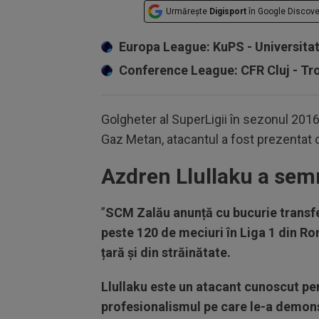
Urmărește
Digisport
în Google Discove
Europa League: KuPS - Universita
Conference League: CFR Cluj - T
Golgheter al SuperLigii în sezonul 2016/
Gaz Metan, atacantul a fost prezentat o
Azdren Llullaku a se
”
SCM Zalău anunță cu bucurie transfer
peste 120 de meciuri în Liga 1 din Ro
țară și din străinătate.
Llullaku este un atacant cunoscut pent
profesionalismul pe care le-a demons