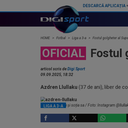
DESCARCĂ APLICAȚIA
Transfer: ”Vine de la FCSB”
HOME
Fotbal
Liga a 3-a
Fostul golgheter al Sup
OFICIAL
Fostul 
articol scris de
Digi Sport
09.09.2025, 18:32
Azdren Llullaku
(37 de ani), liber de 
Azdren Llullaku și soția sa / Foto: Instagram @llull
LIGA A 3-A