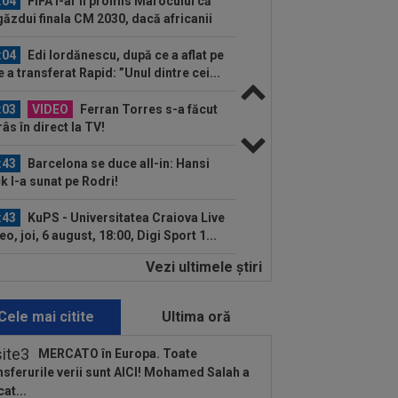
:04
FIFA i-ar fi promis Marocului că
găzdui finala CM 2030, dacă africanii
:04
Edi Iordănescu, după ce a aflat pe
e a transferat Rapid: ”Unul dintre cei...
:03
VIDEO
Ferran Torres s-a făcut
râs în direct la TV!
:43
Barcelona se duce all-in: Hansi
ck l-a sunat pe Rodri!
:43
KuPS - Universitatea Craiova Live
eo, joi, 6 august, 18:00, Digi Sport 1...
Vezi ultimele ştiri
:43
CFR Cluj - Tromso, Live Video,
, 6 august, 19:30, DGS 2. Misiune grea
tru...
Cele mai citite
Ultima oră
:42
UTA - Rapid, LIVE VIDEO, vineri,
00, în direct la Digi Sport 1. Se anunță
MERCATO în Europa. Toate
.
nsferurile verii sunt AICI! Mohamed Salah a
:40
EXCLUSIV
Ilie Dumitrescu a
cat...