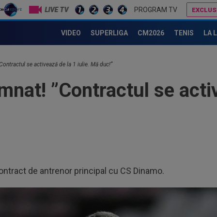
LIVE TV
PROGRAM TV
EXCLUS
Cum s-a autointitulat Ionuț Chirilă după debutul la CS Dinamo. ”Așa e în România”
Farul - Csikszereda 3-2, ACUM, pe Digi Sport 
VIDEO
SUPERLIGA
CM2026
TENIS
LA 
Contractul se activează de la 1 iulie. Mă duc!”
emnat! ”Contractul se acti
ontract de antrenor principal cu CS Dinamo.