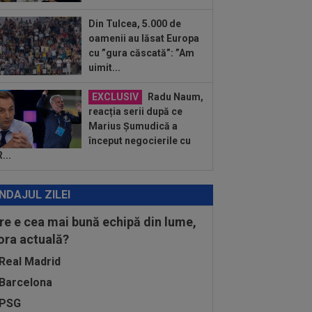
kszereda 3-2, ACUM, pe Digi Sport 1.
OL! Czekus a realizat...
Din Tulcea, 5.000 de
:03
Andrei Rațiu, pus ”la zid” în
oamenii au lăsat Europa
nia după Ipswich - Rayo 3-0: ”Călcâiul
cu ”gura căscată”: ”Am
..
uimit...
:01
Cel mai bogat om din Ucraina i-a
 în față unui român: ”Nu vrem să te
EXCLUSIV
Radu Naum,
...
reacția serii după ce
Marius Șumudică a
început negocierile cu
...
NDAJUL ZILEI
re e cea mai bună echipă din lume,
 ora actuală?
Real Madrid
Barcelona
PSG