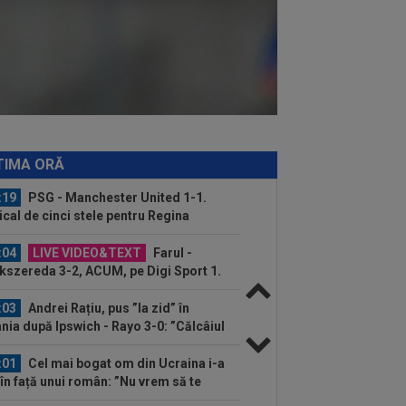
untari
:30
Total neașteptat! Cadoul
bișnuit primit de Mohamed Salah,
ă ce a semnat...
:22
Barcelona a găsit înlocuitor, după
l-a dat pe Ronald Araujo! Prețul...
:20
Au bătut palma! Zeljko Kopic ia un
ân la următoarea echipă: ”În două...
TIMA ORĂ
:19
PSG - Manchester United 1-1.
cal de cinci stele pentru Regina
opei...
:04
LIVE VIDEO&TEXT
Farul -
kszereda 3-2, ACUM, pe Digi Sport 1.
OL! Czekus a realizat...
:03
Andrei Rațiu, pus ”la zid” în
nia după Ipswich - Rayo 3-0: ”Călcâiul
..
:01
Cel mai bogat om din Ucraina i-a
 în față unui român: ”Nu vrem să te
...