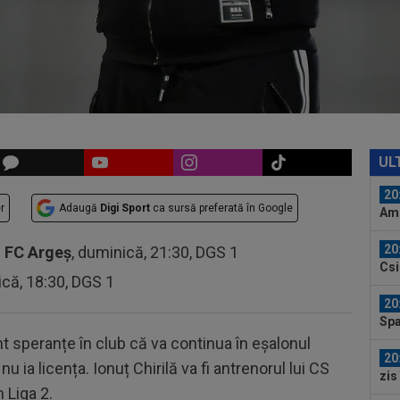
Vol
19
neo
dup
19
ce 
20
rom
UL
20
r
Adaugă
Digi Sport
ca sursă preferată în Google
Ami
Eur
20
-
FC Argeș
, duminică, 21:30, DGS 1
Csi
ică, 18:30, DGS 1
GOO
20
Spa
lui.
nt speranțe în club că va continua în eșalonul
20
u ia licența. Ionuț Chirilă va fi antrenorul lui CS
zis
 Liga 2.
mai