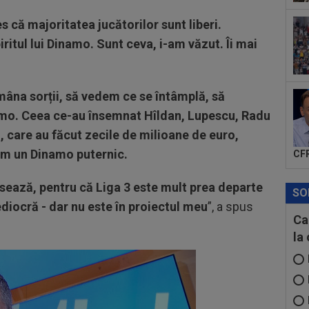
Csi
 că majoritatea jucătorilor sunt liberi.
GOO
20
itul lui Dinamo. Sunt ceva, i-am văzut. Îi mai
Spa
lui.
20
zis
mâna sorții, să vedem ce se întâmplă, să
mai
namo. Ceea ce-au însemnat Hîldan, Lupescu, Radu
, care au făcut zecile de milioane de euro,
cem un Dinamo puternic.
CFR
ează, pentru că Liga 3 este mult prea departe
SO
ediocră - dar nu este în proiectul meu
”, a spus
Ca
la