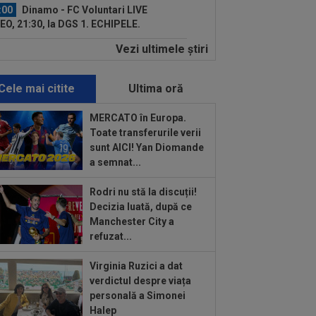
:00
Dinamo - FC Voluntari LIVE
EO, 21:30, la DGS 1. ECHIPELE.
litate de...
Vezi ultimele ştiri
:57
Ce se întâmplă cu ultimul jucător
nsferat de Dinamo la meciul cu FC
untari
Cele mai citite
Ultima oră
:37
OUT! Jucătorul care a plecat de la
amo chiar în ziua meciului cu FC
MERCATO în Europa.
untari
Toate transferurile verii
:30
Total neașteptat! Cadoul
sunt AICI! Yan Diomande
bișnuit primit de Mohamed Salah,
a semnat...
ă ce a semnat...
:22
Barcelona a găsit înlocuitor, după
Rodri nu stă la discuții!
l-a dat pe Ronald Araujo! Prețul...
Decizia luată, după ce
Manchester City a
:20
Au bătut palma! Zeljko Kopic ia un
refuzat...
ân la următoarea echipă: ”În două...
Virginia Ruzici a dat
:19
PSG - Manchester United 1-1.
verdictul despre viața
cal de cinci stele pentru Regina
personală a Simonei
opei...
Halep
:04
LIVE VIDEO&TEXT
Farul -