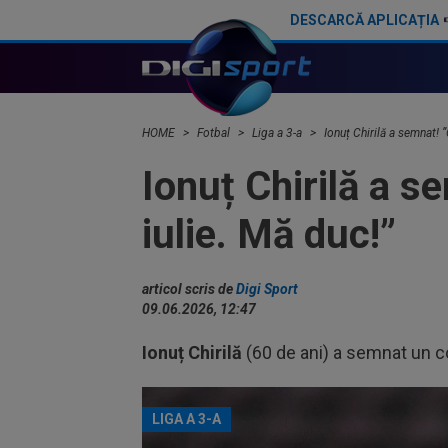
DESCARCĂ APLICAȚIA
Ionuț Chirilă și ”noul său pariu” din România. ”E foarte puternic, fotbalist complet. Va face diferența”
HOME
Fotbal
Liga a 3-a
Ionuț Chirilă a semnat! ”
Ionuț Chirilă a s
iulie. Mă duc!”
articol scris de
Digi Sport
09.06.2026, 12:47
Ionuț Chirilă
(60 de ani) a semnat un c
LIGA A 3-A