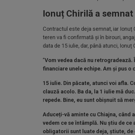
Ionuț Chirilă a semna
Contractul este deja semnat, iar Ionuț 
teren va fi confirmată și în birouri, ang
data de 15 iulie, dar, până atunci, Ionu
”
Vom vedea dacă nu retrogradează. În 
financiare unele echipe. Am și pus o
15 iulie. Din păcate, atunci voi afla. C
clauză acolo. Ba da, la 1 iulie mă d
repede. Bine, eu sunt obișnuit să mer
Aduceți-vă aminte cu Chiajna, când am
vedem ce se întâmplă. Nu știu de ce a
obligatorii sunt luate deja, știute, de 