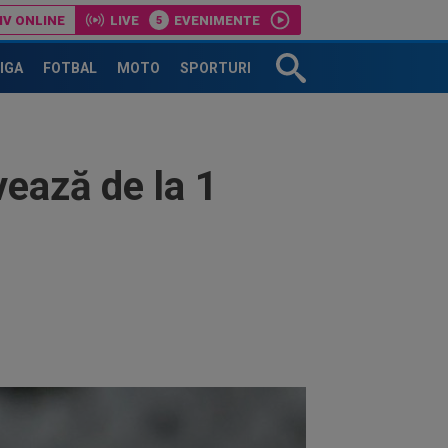
IV ONLINE
LIVE
EVENIMENTE
1. GOOOL! Czekus a realizat ”dubla”!
Superliga: Farul Constanta-Csikszereda
LIGA
FOTBAL
MOTO
SPORTURI
vează de la 1