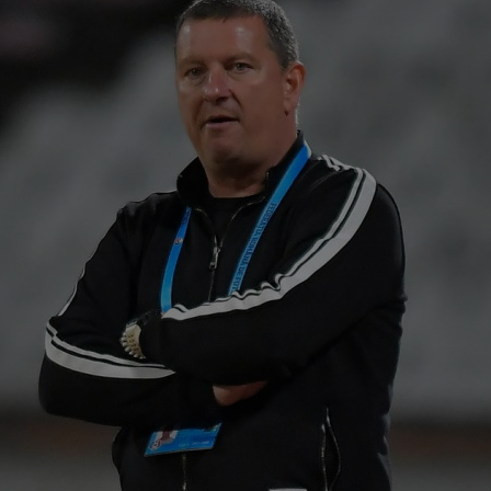
20
VID
Ega
19
tra
Vol
19
Din