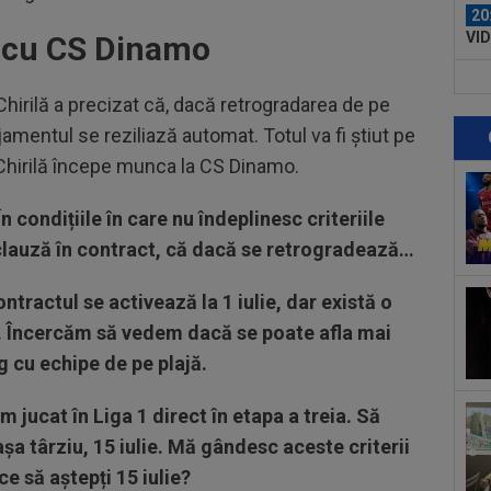
20
VID
t cu CS Dinamo
Ega
19
Chirilă a precizat că, dacă retrogradarea de pe
tra
Vol
ajamentul se reziliază automat. Totul va fi știut pe
19
ț Chirilă începe munca la CS Dinamo.
Din
Vol
condițiile în care nu îndeplinesc criteriile
19
neo
 clauză în contract, că dacă se retrogradează…
dup
19
ontractul se activează la 1 iulie, dar există o
ce 
uc. Încercăm să vedem dacă se poate afla mai
20
g cu echipe de pe plajă.
rom
 jucat în Liga 1 direct în etapa a treia. Să
20
Ami
șa târziu, 15 iulie. Mă gândesc aceste criterii
Eur
ce să aștepți 15 iulie?
20