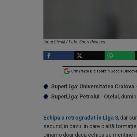
Ionuț Chirilă / Foto: Sport Pictures
Urmărește
Digisport
în Google Discove
SuperLiga
:
Universitatea Craiova
SuperLiga
:
Petrolul
-
Oțelul
, dumin
Echipa a retrogradat în Liga 3
, dar su
secund, în cazul în care o altă formație n
Dinamo doar dacă echipa se menține în