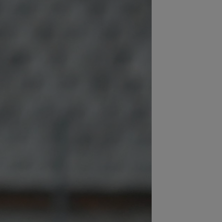
:00
Dinamo - FC Voluntari LIVE
EO, 21:30, la DGS 1. ECHIPELE.
litate de...
:57
Ce se întâmplă cu ultimul jucător
nsferat de Dinamo la meciul cu FC
untari
:37
OUT! Jucătorul care a plecat de la
amo chiar în ziua meciului cu FC