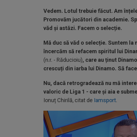
Vedem. Lotul trebuie făcut. Am înțeles
Promovăm jucători din academie. Spir
văd și astăzi. Facem o selecție.
Mă duc să văd o selecție. Suntem la 
încercăm să refacem spiritul lui Di
(n.r. - Răducioiu)
, care au ținut Dinamo
crescuți din iarba lui Dinamo. Să fa
Nu, dacă retrogradează nu mă interes
valoric de Liga 1 - care și aia e subm
Ionuț Chirilă, citat de
Iamsport
.