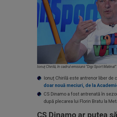
Ionuț Chirilă, în cadrul emisiunii ”Digi Sport Matinal”
Ionuț Chirilă este antrenor liber d
doar nouă meciuri, de la Academi
CS Dinamo a fost antrenată în sezo
după plecarea lui Florin Bratu la Me
CS Dinamo ar putea să 