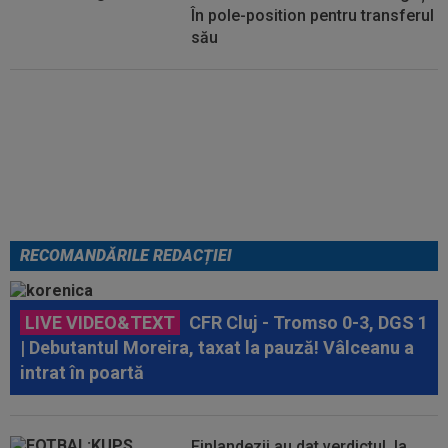
În pole-position pentru transferul
său
Micael Leandro a murit, după ce
a fost împușcat în timpul
meciului
RECOMANDĂRILE REDACȚIEI
LIVE VIDEO&TEXT
CFR Cluj - Tromso 0-3, DGS 1
| Debutantul Moreira, taxat la pauză! Vâlceanu a
intrat în poartă
Finlandezii au dat verdictul, la