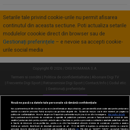
Setarile tale privind cookie-urile nu permit afisarea
continutul din aceasta sectiune. Poti actualiza setarile
modulelor coookie direct din browser sau de
Gestionați preferințele
– e nevoie sa accepti cookie-
urile social media
Copyright © 2026 / DIGI ROMANIA S.A.
Termeni si conditii
Politica de confidentialitate
Abonare Digi TV
Frecvente Digi Sport
Retransmisie Digi Sport
Contact/Info
Codul etic
Gestionați preferințele
Versiune desktop
Nouă ne pasă ca datele tale personale să rămână confidențiale
Noi și partenerii noștri
30
stocăm și/sau accesăm informații pe dispozitivul dvs., precum identificatorii cookie unici pentru prelucrarea
datelor cu caracter personal. Puteți accepta sau gestiona alegerile dvs. făcând clic mai jos sau în orice moment, pe pagina cu
politica de confidențialitate. Aceste alegeri vor fi raportate partenerilor noștri și nu vă vor afecta navigarea.
Mai multe detalii
Noi si partenerii nostri (retelele de socializare si agentiile de publicitate partenere, precum si furnizorii nostri de servicii de date
analitice) prelucram date pentru a permite website-ului sa functioneze, pentru a personaliza continutul si anunturile publicitare afisate
in functie de interesele si/sau profilul dvs., pentru a va oferi functionalitati aferente retelelor de socializare si pentru a analiza
traficul pe website. Beneficiati de drepturile prevazute de art. 15-22 din GDPR in legatura cu prelucrarea datelor cu caracter
personal. Aceste drepturi pot fi exercitate prin modalitatea indicata
aici
. Prin click pe “ACCEPT TOATE”, acceptati folosirea