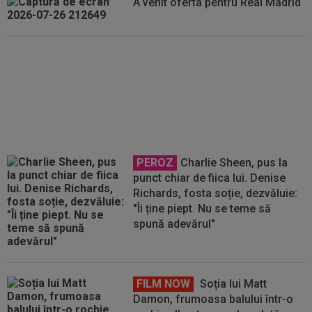
A venit oferta pentru Real Madrid
S-a făcut cel mai scump transfer
văzut în 119 ani: "Felicitări, ați
distrus clubul / Anulez
abonamentul"
PEROZ
Charlie Sheen, pus la
punct chiar de fiica lui. Denise
Richards, fosta soție, dezvăluie:
"Îi ține piept. Nu se teme să
spună adevărul"
FILM NOW
Soția lui Matt
Damon, frumoasa balului într-o