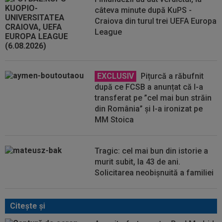
câteva minute după KuPS -
Craiova din turul trei UEFA Europa
League
EXCLUSIV
Pițurcă a răbufnit
după ce FCSB a anunțat că l-a
transferat pe ”cel mai bun străin
din România” și l-a ironizat pe
MM Stoica
Tragic: cel mai bun din istorie a
murit subit, la 43 de ani.
Solicitarea neobișnuită a familiei
Citeşte şi