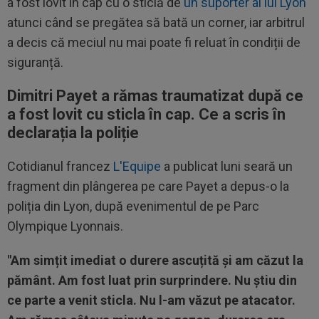
a fost lovit în cap cu o sticlă de
un suporter al lui Lyon
atunci când se pregătea să bată un corner, iar arbitrul
a decis că meciul nu mai poate fi reluat în condiții de
siguranță.
Dimitri Payet a rămas traumatizat după ce
a fost lovit cu sticla în cap. Ce a scris în
declarația la poliție
Cotidianul francez
L'Equipe
a publicat luni seară un
fragment din plângerea pe care Payet a depus-o la
poliția din Lyon, după evenimentul de pe Parc
Olympique Lyonnais.
"Am simțit imediat o durere ascuțită și am căzut la
pământ. Am fost luat prin surprindere. Nu știu din
ce parte a venit sticla. Nu l-am văzut pe atacator.