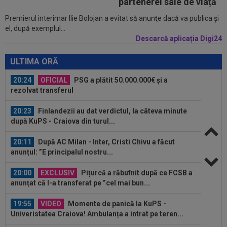
partenerei sale de viață
Premierul interimar Ilie Bolojan a evitat să anunţe dacă va publica şi
20:29
LIVE VIDEO&TEXT
CFR Cluj - Tromso 0-3,
el, după exemplul...
DGS 1 | Debutantul Moreira, taxat la pauză! Vâlceanu
Descarcă aplicația Digi24
a...
20:24
OFICIAL
PSG a plătit 50.000.000€ și a
rezolvat transferul
ULTIMA ORĂ
20:23
Finlandezii au dat verdictul, la câteva minute
după KuPS - Craiova din turul...
20:11
După AC Milan - Inter, Cristi Chivu a făcut
anunțul: ”E principalul nostru...
20:00
EXCLUSIV
Pițurcă a răbufnit după ce FCSB a
anunțat că l-a transferat pe ”cel mai bun...
19:55
VIDEO
Momente de panică la KuPS -
Univeristatea Craiova! Ambulanța a intrat pe teren...
19:27
EXCLUSIV
Adrian Cristea a vorbit despre
problemele lui Cătălin Cîrjan: "Are de suferit"