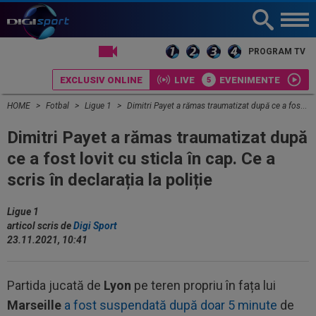
LIVE TV
PROGRAM TV
EXCLUSIV ONLINE
LIVE
EVENIMENTE
HOME
Fotbal
Ligue 1
Dimitri Payet a rămas traumatizat după ce a fost lovit cu sticla în cap. Ce a scris în declarația la poliție
Dimitri Payet a rămas traumatizat după
ce a fost lovit cu sticla în cap. Ce a
scris în declarația la poliție
Ligue 1
articol scris de
Digi Sport
23.11.2021, 10:41
Partida jucată de
Lyon
pe teren propriu în fața lui
Marseille
a fost suspendată după doar 5 minute
de