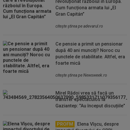
revoluționat războiul în Europa.
Cum funcționa armata lui „El
Gran Capitán”
citeşte ştirea pe adevarul.ro
Ce pensie a primit un pensionar
după 40 ani munciți? Noroc cu
punctele de stabilitate. Altfel, era
foarte mică
citeşte ştirea pe Newsweek.ro
Mirel Rădoi vrea să facă un
transfer spectaculos la
Gaziantep: "Au început discuțiile"
PROFM
Elena Vîșcu, despre