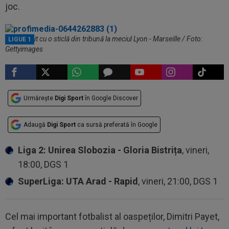
joc.
Payet, lovit cu o sticlă din tribună la meciul Lyon - Marseille / Foto:
LIGUE 1
Gettyimages
Urmărește
Digi Sport
în Google Discover
Adaugă
Digi Sport
ca sursă preferată în Google
Liga 2: Unirea Slobozia - Gloria Bistrița
, vineri,
18:00, DGS 1
SuperLiga: UTA Arad - Rapid
, vineri, 21:00, DGS 1
Cel mai important fotbalist al oaspeților, Dimitri Payet,