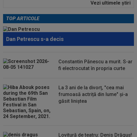
Vezi ultimele ştiri
20:37
Filipe Coelho a tras concluziile, după KuPS -
Universitatea Craiova 1-1: ”Am...
TOP ARTICOLE
20:29
LIVE VIDEO&TEXT
CFR Cluj - Tromso 0-3,
DGS 1 | Debutantul Moreira, taxat la pauză! Vâlceanu
a...
Dan Petrescu s-a decis
20:24
OFICIAL
PSG a plătit 50.000.000€ și a
rezolvat transferul
20:23
Finlandezii au dat verdictul, la câteva minute
Constantin Pănescu a murit. S-ar
după KuPS - Craiova din turul...
fi electrocutat în propria curte
20:11
După AC Milan - Inter, Cristi Chivu a făcut
anunțul: ”E principalul nostru...
La 3 ani de la divorț, "cea mai
frumoasă actriță din lume" și-a
găsit liniștea
Lovitură de teatru: Denis Drăguș!