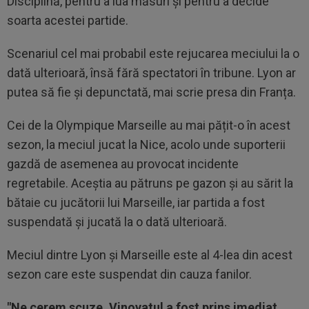
Disciplină, pentru a lua măsuri și pentru a decide
soarta acestei partide.
Scenariul cel mai probabil este rejucarea meciului la o
dată ulterioară, însă fără spectatori în tribune. Lyon ar
putea să fie și depunctată, mai scrie presa din Franța.
Cei de la Olympique Marseille au mai pățit-o în acest
sezon, la meciul jucat la Nice, acolo unde suporterii
gazdă de asemenea au provocat incidente
regretabile. Aceștia au pătruns pe gazon și au sărit la
bătaie cu jucătorii lui Marseille, iar partida a fost
suspendată și jucată la o dată ulterioară.
Meciul dintre Lyon și Marseille este al 4-lea din acest
sezon care este suspendat din cauza fanilor.
"Ne cerem scuze. Vinovatul a fost prins imediat.