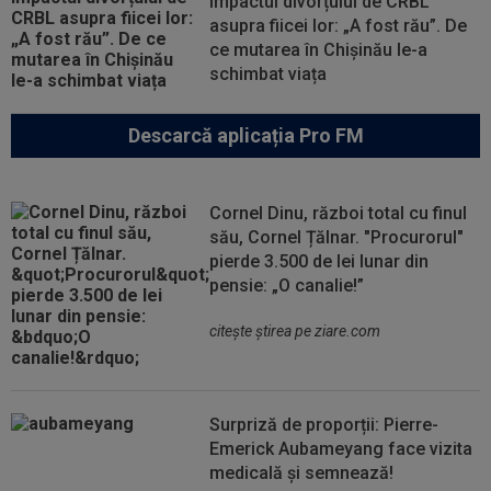
impactul divorțului de CRBL
asupra fiicei lor: „A fost rău”. De
ce mutarea în Chișinău le-a
schimbat viața
Descarcă aplicația Pro FM
Cornel Dinu, război total cu finul
său, Cornel Țălnar. "Procurorul"
pierde 3.500 de lei lunar din
pensie: „O canalie!”
citeşte ştirea pe ziare.com
Surpriză de proporții: Pierre-
Emerick Aubameyang face vizita
medicală și semnează!