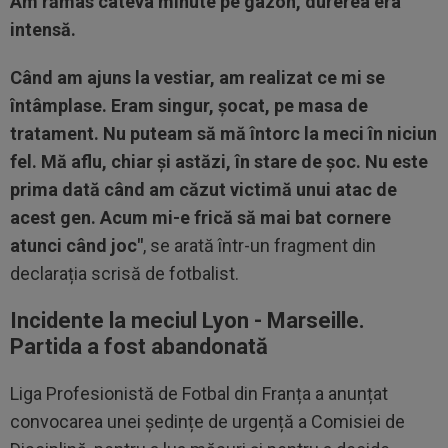
Am rămas câteva minute pe gazon, durerea era
intensă.
Când am ajuns la vestiar, am realizat ce mi se
întâmplase. Eram singur, șocat, pe masa de
tratament. Nu puteam să mă întorc la meci în niciun
fel. Mă aflu, chiar și astăzi, în stare de șoc. Nu este
prima dată când am căzut victimă unui atac de
acest gen. Acum mi-e frică să mai bat cornere
atunci când joc"
, se arată într-un fragment din
declarația scrisă de fotbalist.
Incidente la meciul Lyon - Marseille.
Partida a fost abandonată
Liga Profesionistă de Fotbal din Franța a anunțat
convocarea unei ședințe de urgență a Comisiei de