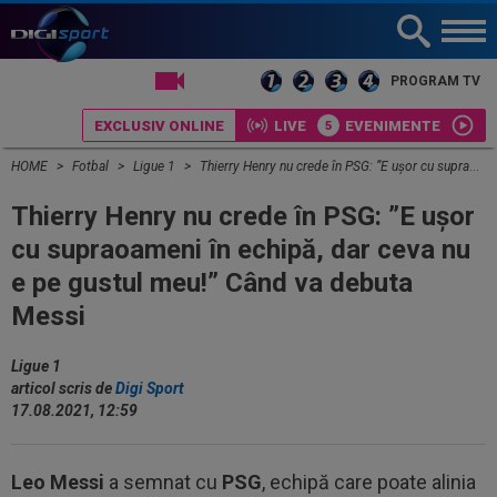
LIVE TV
PROGRAM TV
EXCLUSIV ONLINE
LIVE
EVENIMENTE
HOME
Fotbal
Ligue 1
Thierry Henry nu crede în PSG: ”E ușor cu supraoameni în echipă, dar ceva nu e pe gustul meu!” Când va debuta Messi
Thierry Henry nu crede în PSG: ”E ușor
cu supraoameni în echipă, dar ceva nu
e pe gustul meu!” Când va debuta
Messi
Ligue 1
articol scris de
Digi Sport
17.08.2021, 12:59
Leo Messi
a semnat cu
PSG
, echipă care poate alinia