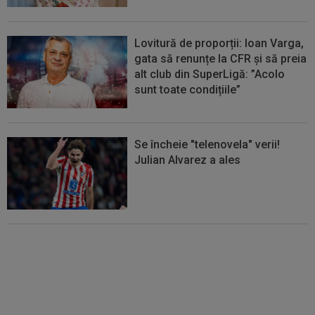
Lovitură de proporții: Ioan Varga,
gata să renunțe la CFR și să preia
alt club din SuperLigă: ”Acolo
sunt toate condițiile”
Se încheie "telenovela" verii!
Julian Alvarez a ales
EXCLUSIV
ADIO, FCSB? A spus-
o fără ocolișuri: ”Trebuie să
plece”