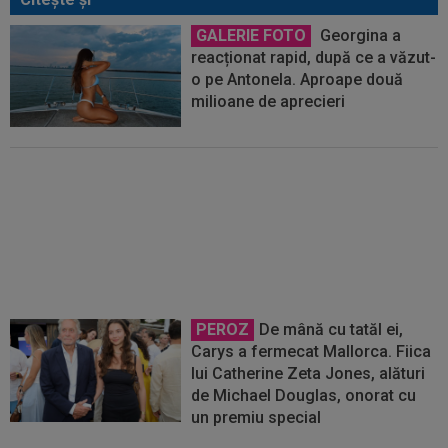
GALERIE FOTO
Georgina a
reacționat rapid, după ce a văzut-
o pe Antonela. Aproape două
milioane de aprecieri
OFICIAL
Mauricio Pochettino a
semnat!
PEROZ
De mână cu tatăl ei,
Carys a fermecat Mallorca. Fiica
lui Catherine Zeta Jones, alături
de Michael Douglas, onorat cu
un premiu special