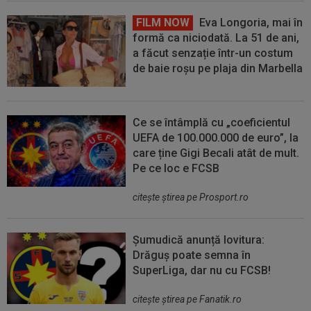
FILM NOW
Eva Longoria, mai în
formă ca niciodată. La 51 de ani,
a făcut senzație într-un costum
de baie roșu pe plaja din Marbella
Ce se întâmplă cu „coeficientul
UEFA de 100.000.000 de euro”, la
care ține Gigi Becali atât de mult.
Pe ce loc e FCSB
citeşte ştirea pe Prosport.ro
Șumudică anunță lovitura:
Drăguș poate semna în
SuperLiga, dar nu cu FCSB!
citeşte ştirea pe Fanatik.ro