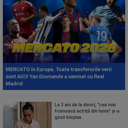
14:02
Dinamo, fără Mamoudou Karamoko și George
Pușcaș. Anunțul lui Nuno Campos
13:47
Unirea Slobozia - Gloria Bistrița, LIVE VIDEO,
18:00, DGS 1. Programul complet...
13:38
Cosmin Matei a fost suspendat pentru dopaj!
Verdictul final dat de TAS
13:36
EXCLUSIV
Ilie Dumitrescu a văzut ce face
Ioan Varga la CFR Cluj și n-a mai rezistat
MERCATO în Europa. Toate transferurile verii
sunt AICI! Yan Diomande a semnat cu Real
Madrid
La 3 ani de la divorț, "cea mai
frumoasă actriță din lume" și-a
găsit liniștea