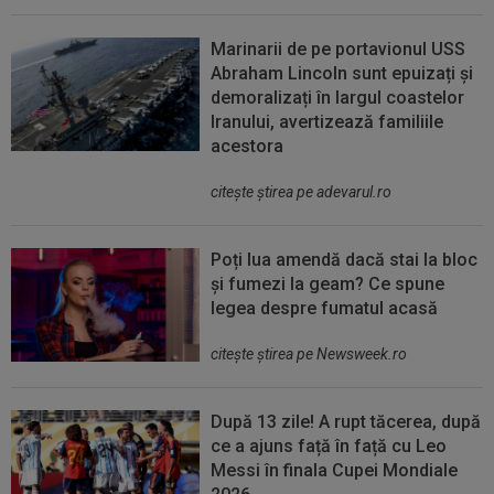
Marinarii de pe portavionul USS
Abraham Lincoln sunt epuizați și
demoralizați în largul coastelor
Iranului, avertizează familiile
acestora
citeşte ştirea pe adevarul.ro
Poți lua amendă dacă stai la bloc
și fumezi la geam? Ce spune
legea despre fumatul acasă
citeşte ştirea pe Newsweek.ro
După 13 zile! A rupt tăcerea, după
ce a ajuns față în față cu Leo
Messi în finala Cupei Mondiale