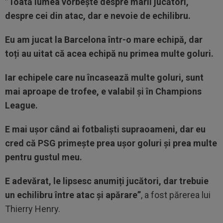
”Toată lumea vorbește despre marii jucători,
despre cei din atac, dar e nevoie de echilibru.
Eu am jucat la Barcelona într-o mare echipă, dar
toți au uitat că acea echipă nu primea multe goluri.
Iar echipele care nu încasează multe goluri, sunt
mai aproape de trofee, e valabil și în Champions
League.
E mai ușor când ai fotbaliști supraoameni, dar eu
cred că PSG primește prea ușor goluri și prea multe
pentru gustul meu.
E adevărat, le lipsesc anumiți jucători, dar trebuie
un echilibru între atac și apărare”
, a fost părerea lui
Thierry Henry.