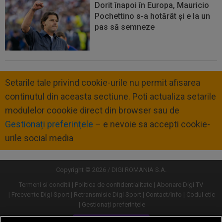
Dorit înapoi în Europa, Mauricio
Pochettino s-a hotărât și e la un
pas să semneze
Setarile tale privind cookie-urile nu permit afisarea
continutul din aceasta sectiune. Poti actualiza setarile
modulelor coookie direct din browser sau de
Gestionați preferințele
– e nevoie sa accepti cookie-
urile social media
Copyright © 2026 / DIGI ROMANIA S.A.
Termeni si conditii
Politica de confidentialitate
Abonare Digi TV
Frecvente Digi Sport
Retransmisie Digi Sport
Contact/Info
Codul etic
Gestionați preferințele