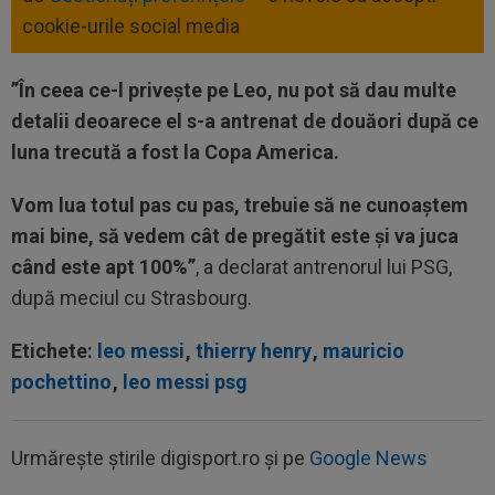
cookie-urile social media
”În ceea ce-l privește pe Leo, nu pot să dau multe
detalii deoarece el s-a antrenat de douăori după ce
luna trecută a fost la Copa America.
Vom lua totul pas cu pas, trebuie să ne cunoaștem
mai bine, să vedem cât de pregătit este și va juca
când este apt 100%”
, a declarat antrenorul lui PSG,
după meciul cu Strasbourg.
Etichete:
leo messi
,
thierry henry
,
mauricio
pochettino
,
leo messi psg
Urmărește știrile digisport.ro și pe
Google News