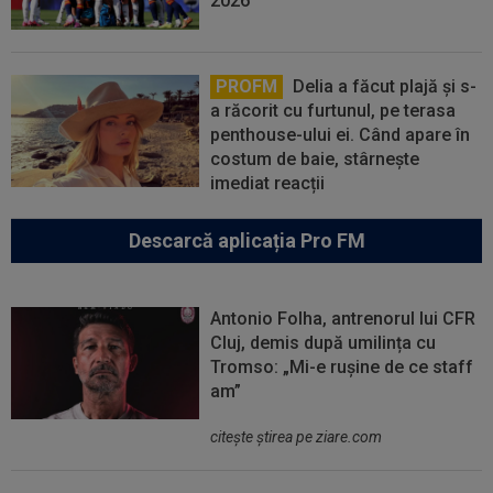
2026
PROFM
Delia a făcut plajă și s-
a răcorit cu furtunul, pe terasa
penthouse-ului ei. Când apare în
costum de baie, stârnește
imediat reacții
Descarcă aplicația Pro FM
Antonio Folha, antrenorul lui CFR
Cluj, demis după umilința cu
Tromso: „Mi-e rușine de ce staff
am”
citeşte ştirea pe ziare.com