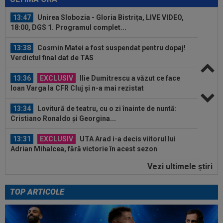
13:47
Unirea Slobozia - Gloria Bistrița, LIVE VIDEO,
18:00, DGS 1. Programul complet...
13:38
Cosmin Matei a fost suspendat pentru dopaj!
Verdictul final dat de TAS
13:36
EXCLUSIV
Ilie Dumitrescu a văzut ce face
Ioan Varga la CFR Cluj și n-a mai rezistat
13:34
Lovitură de teatru, cu o zi înainte de nuntă:
Cristiano Ronaldo și Georgina...
13:31
EXCLUSIV
UTA Arad i-a decis viitorul lui
Adrian Mihalcea, fără victorie în acest sezon
Vezi ultimele ştiri
13:21
”Victima” pe care o face Rodri la Barcelona!
Catalanii l-au scos la vânzare
TOP ARTICOLE
14:07
Endrick va rămâne în La Liga, dar nu la Real
Madrid!