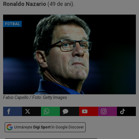
Ronaldo Nazario
(49 de ani).
FOTBAL
Fabio Capello / Foto: Getty Images
Urmărește
Digi Sport
în Google Discover