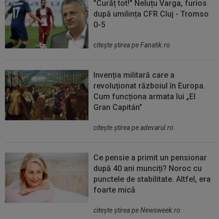
"Curăț tot!" Neluțu Varga, furios
după umilința CFR Cluj - Tromso
0-5
citeşte ştirea pe Fanatik.ro
Invenția militară care a
revoluționat războiul în Europa.
Cum funcționa armata lui „El
Gran Capitán”
citeşte ştirea pe adevarul.ro
Ce pensie a primit un pensionar
după 40 ani munciți? Noroc cu
punctele de stabilitate. Altfel, era
foarte mică
citeşte ştirea pe Newsweek.ro