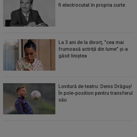
fi electrocutat în propria curte
La 3 ani de la divorț, "cea mai
frumoasă actriță din lume" și-a
găsit liniștea
Lovitură de teatru: Denis Drăguș!
În pole-position pentru transferul
său
Micael Leandro a murit, după ce
a fost împușcat în timpul