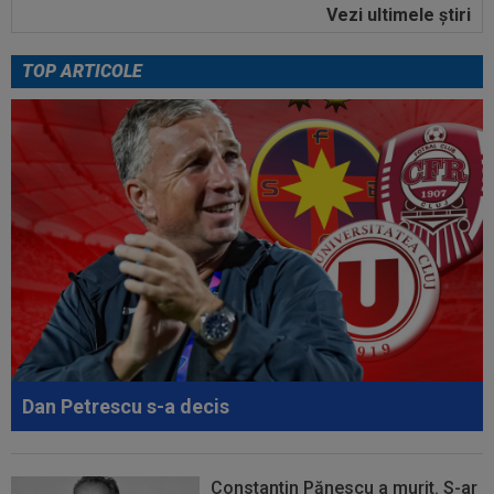
Vezi ultimele ştiri
23:52
EXCLUSIV
Gigi Becali: ”Am vândut un jucător
pe 3.000.000 €”
TOP ARTICOLE
00:43
EXCLUSIV
Lovitură de proporții: Ioan Varga,
gata să renunțe la CFR și să preia alt club...
00:41
EXCLUSIV
Gigi Becali: ”Hai să-ți spun ce face
Mihai Stoica. E prima oară când o zic”
00:34
EXCLUSIV
Dorit iar de Varga la CFR Cluj, Edi
Iordănescu a luat decizia!
00:22
EXCLUSIV
Gică Craioveanu a dat declarația
serii, după KuPS - Craiova: ”Știi cine mă...
00:12
Barcelona, 180 de milioane de euro pentru
Rodri!
Dan Petrescu s-a decis
Constantin Pănescu a murit. S-ar