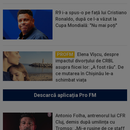
R9 i-a spus-o pe față lui Cristiano
Ronaldo, după ce l-a văzut la
Cupa Mondială: "Nu mai poți"
PROFM
Elena Vîșcu, despre
impactul divorțului de CRBL
asupra fiicei lor: „A fost rău”. De
ce mutarea în Chișinău le-a
schimbat viața
Descarcă aplicația Pro FM
Antonio Folha, antrenorul lui CFR
Cluj, demis după umilința cu
Tromso: „Mi-e rușine de ce staff