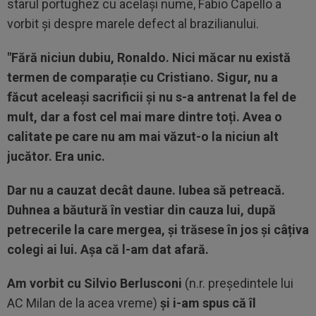
starul portughez cu același nume, Fabio Capello a
vorbit și despre marele defect al brazilianului.
"Fără niciun dubiu, Ronaldo. Nici măcar nu există
termen de comparație cu Cristiano. Sigur, nu a
făcut aceleași sacrificii și nu s-a antrenat la fel de
mult, dar a fost cel mai mare dintre toți. Avea o
calitate pe care nu am mai văzut-o la niciun alt
jucător. Era unic.
Dar nu a cauzat decât daune. Iubea să petreacă.
Duhnea a băutură în vestiar din cauza lui, după
petrecerile la care mergea, și trăsese în jos și câțiva
colegi ai lui. Așa că l-am dat afară.
Am vorbit cu Silvio Berlusconi
(n.r. președintele lui
AC Milan de la acea vreme)
și i-am spus că îl