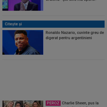
Citeşte şi
Ronaldo Nazario, cuvinte greu de
digerat pentru argentinieni
Ronaldo a spus cine va câștiga
Cupa Mondială dintre Spania și
Argentina: ”Ei o vor face, și ușor!”
PEROZ
Charlie Sheen, pus la