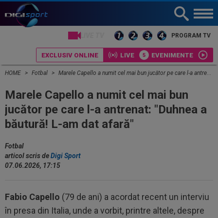
LIVE TV
PROGRAM TV
EXCLUSIV ONLINE
LIVE
EVENIMENTE
HOME
Fotbal
Marele Capello a numit cel mai bun jucător pe care l-a antrenat: "Duhnea a băutură! L-am dat afară"
Marele Capello a numit cel mai bun
jucător pe care l-a antrenat: "Duhnea a
băutură! L-am dat afară"
Fotbal
articol scris de
Digi Sport
07.06.2026, 17:15
Fabio Capello
(79 de ani) a acordat recent un interviu
în presa din Italia, unde a vorbit, printre altele, despre