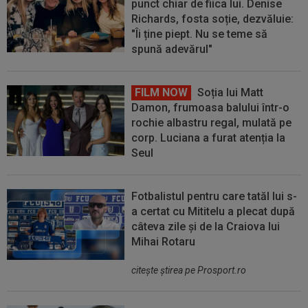
punct chiar de fiica lui. Denise
Richards, fosta soție, dezvăluie:
"Îi ține piept. Nu se teme să
spună adevărul"
FILM NOW
Soția lui Matt
Damon, frumoasa balului într-o
rochie albastru regal, mulată pe
corp. Luciana a furat atenția la
Seul
Fotbalistul pentru care tatăl lui s-
a certat cu Mititelu a plecat după
câteva zile și de la Craiova lui
Mihai Rotaru
citeşte ştirea pe Prosport.ro