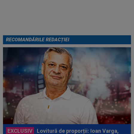
meciului
RECOMANDĂRILE REDACȚIEI
EXCLUSIV
Lovitură de proporții: Ioan Varga,