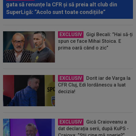
gata să renunțe la CFR și să preia alt club din
SuperLigă: ”Acolo sunt toate condițiile”
EXCLUSIV
Gigi Becali: ”Hai să-ți
spun ce face Mihai Stoica. E
prima oară când o zic”
EXCLUSIV
Dorit iar de Varga la
CFR Cluj, Edi Iordănescu a luat
decizia!
EXCLUSIV
Gică Craioveanu a
dat declarația serii, după KuPS -
Craiova: ”Știi cine mă sperie?”