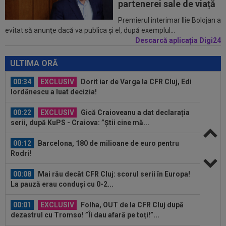
partenerei sale de viață
00:43
EXCLUSIV
Lovitură de proporții: Ioan Varga,
Premierul interimar Ilie Bolojan a
evitat să anunţe dacă va publica şi el, după exemplul...
gata să renunțe la CFR și să preia alt club...
Descarcă aplicația Digi24
00:41
EXCLUSIV
Gigi Becali: ”Hai să-ți spun ce face
Mihai Stoica. E prima oară când o zic”
ULTIMA ORĂ
00:34
EXCLUSIV
Dorit iar de Varga la CFR Cluj, Edi
Iordănescu a luat decizia!
00:22
EXCLUSIV
Gică Craioveanu a dat declarația
serii, după KuPS - Craiova: ”Știi cine mă...
00:12
Barcelona, 180 de milioane de euro pentru
Rodri!
00:08
Mai rău decât CFR Cluj: scorul serii în Europa!
La pauză erau conduși cu 0-2...
00:01
EXCLUSIV
Folha, OUT de la CFR Cluj după
dezastrul cu Tromso! ”Îi dau afară pe toți!”...