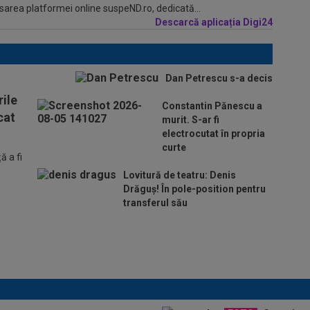
sarea platformei online suspeND.ro, dedicată...
Descarcă aplicația Digi24
Dan Petrescu s-a decis
ile
Constantin Pănescu a
cat
murit. S-ar fi
electrocutat în propria
curte
 a fi
Lovitură de teatru: Denis
Drăguș! În pole-position pentru
transferul său
Micael Leandro a murit, după
ce a fost împușcat în timpul
meciului