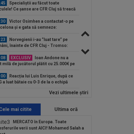
:45
Specialiștii au făcut toate
culele! Ce șanse are CFR Cluj să treacă
..
:30
Victor Osimhen a contactat-o pe
celona și e gata să semneze:
000.000 de...
:23
Norvegienii i-au ”luat tare” pe
âni, înainte de CFR Cluj - Tromso:
otici!”
:08
EXCLUSIV
Ioan Andone nu a
t milă de jucătorul plătit cu 25.000€ pe
ă la FCSB: ”Dă...
:00
Reacția lui Luis Enrique, după ce
 a luat bătaie cu 0-3 de la o echipă
..
Vezi ultimele ştiri
:28
FOTO
Georgina, făcută "grasă"
ar înainte de nunta cu Ronaldo!
onela nu a stat...
Cele mai citite
Ultima oră
:24
Un club din SuperLigă, aproape
dea lovitura! Tratative avansate cu
MERCATO în Europa. Toate
.
nsferurile verii sunt AICI! Mohamed Salah a
:18
EXCLUSIV
Ioan Varga ”a