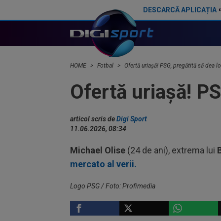
DESCARCĂ APLICAȚIA
40.000.000€ pentru transfer! Inter și Cristi Chivu s-au pus de acord
Surpriză de proporții
HOME
Fotbal
Ofertă uriașă! PSG, pregătită să dea lo
Ofertă uriașă! PS
articol scris de
Digi Sport
11.06.2026, 08:34
Michael Olise
(24 de ani), extrema lui
mercato al verii.
Logo PSG / Foto: Profimedia
FOTBAL