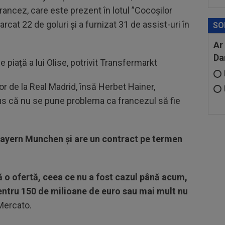
rancez, care este prezent în lotul ”Cocoșilor
cat 22 de goluri și a furnizat 31 de assist-uri în
SO
Ar
Da
 piață a lui Olise, potrivit Transfermarkt
lor de la Real Madrid, însă Herbet Hainer,
us că nu se pune problema ca francezul să fie
 Bayern Munchen și are un contract pe termen
ă o ofertă, ceea ce nu a fost cazul până acum,
pentru 150 de milioane de euro sau mai mult nu
 Mercato.