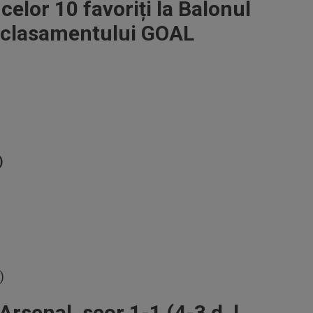
 celor 10 favoriți la Balonul
 clasamentului GOAL
)
)
senal, scor 1-1 (4-3 d. l.