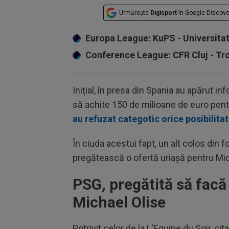
Urmărește
Digisport
în Google Discove
Europa League: KuPS - Universita
Conference League: CFR Cluj - T
Inițial, în presa din Spania au apărut i
să achite 150 de milioane de euro pentru
au refuzat categotic orice posibilita
În ciuda acestui fapt, un alt colos din
pregătească o ofertă uriașă pentru Mic
PSG, pregătită să facă
Michael Olise
Potrivit celor de la L'Equipe du Soir, cit