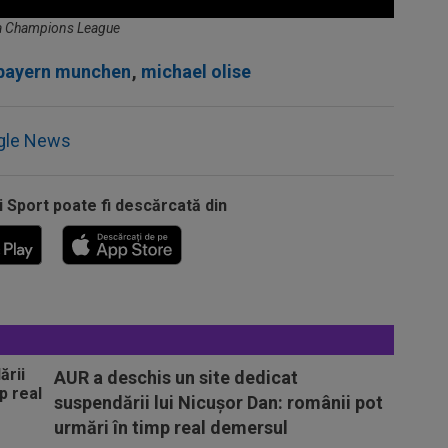
ala Champions League
bayern munchen
,
michael olise
gle News
i Sport poate fi descărcată din
AUR a deschis un site dedicat
suspendării lui Nicușor Dan: românii pot
urmări în timp real demersul