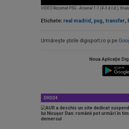
Volume
VIDEO Rezumat PSG - Arsenal 1-1 (4-3 d.l.d.), fin
90%
Etichete:
real madrid
,
psg
,
transfer
,
Urmărește știrile digisport.ro și pe
Goo
Noua Aplicaţie Dig
DIGI24