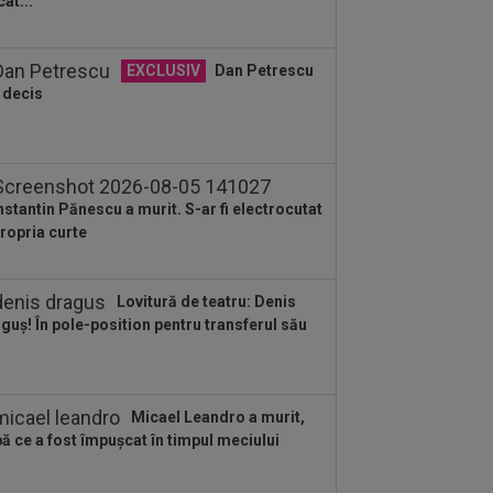
cat...
lodat”: ”M-am săturat”
:55
34 de ani: legătura mai puțin
EXCLUSIV
Dan Petrescu
ută dintre Craiova și Kuopio.
 decis
versitatea și...
:45
La 3 ani de la divorț, "cea mai
moasă actriță din lume" și-a găsit
iștea
stantin Pănescu a murit. S-ar fi electrocutat
propria curte
Lovitură de teatru: Denis
guș! În pole-position pentru transferul său
Micael Leandro a murit,
ă ce a fost împușcat în timpul meciului