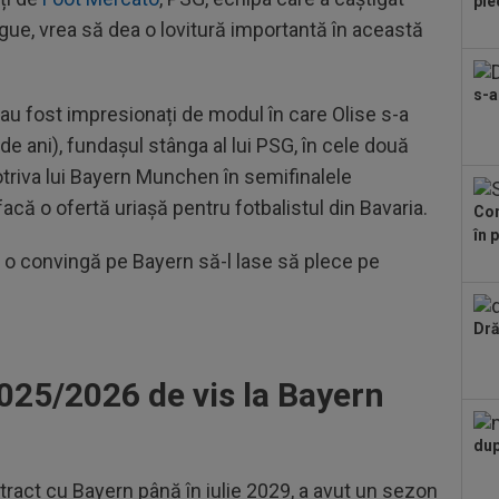
ple
exp
gue, vrea să dea o lovitură importantă în această
11
ști
s-a
Uni
 au fost impresionați de modul în care Olise s-a
11
e ani), fundașul stânga al lui PSG, în cele două
fru
lin
otriva lui Bayern Munchen în semifinalele
că o ofertă uriașă pentru fotbalistul din Bavaria.
Con
în 
o convingă pe Bayern să-l lase să plece pe
Dră
025/2026 de vis la Bayern
dup
tract cu Bayern până în iulie 2029, a avut un sezon