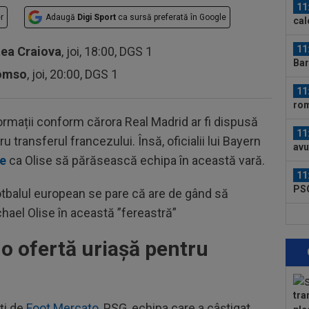
11
r
Adaugă
Digi Sport
ca sursă preferată în Google
cal
de.
11
tea Craiova
, joi, 18:00, DGS 1
Bar
romso
, joi, 20:00, DGS 1
15.
11
rom
”Ha
nformații conform cărora Real Madrid ar fi dispusă
11
 transferul francezului. Însă, oficialii lui Bayern
avu
te
ca Olise să părăsească echipa în această vară.
lun
11
PSG
 fotbalul european se pare că are de gând să
de.
hael Olise în această ”fereastră”
12
chi
 o ofertă uriașă pentru
Ant
12
să 
un..
tra
12
ați de
Foot Mercato
, PSG, echipa care a câștigat