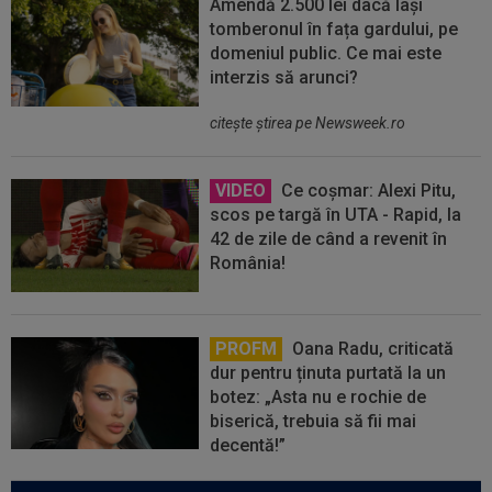
Amendă 2.500 lei dacă lași
tomberonul în fața gardului, pe
domeniul public. Ce mai este
interzis să arunci?
citeşte ştirea pe Newsweek.ro
VIDEO
Ce coșmar: Alexi Pitu,
scos pe targă în UTA - Rapid, la
42 de zile de când a revenit în
România!
PROFM
Oana Radu, criticată
dur pentru ținuta purtată la un
botez: „Asta nu e rochie de
biserică, trebuia să fii mai
decentă!”