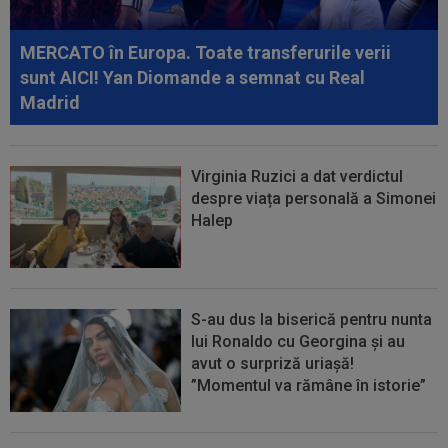
08:43
Universitatea Craiova - FC Argeș, LIVE VIDEO,
21:30, DGS 1. Un jucător a plecat...
MERCATO în Europa. Toate transferurile verii
sunt AICI! Yan Diomande a semnat cu Real
Madrid
Virginia Ruzici a dat verdictul
despre viața personală a Simonei
Halep
S-au dus la biserică pentru nunta
lui Ronaldo cu Georgina și au
avut o surpriză uriașă!
”Momentul va rămâne în istorie”