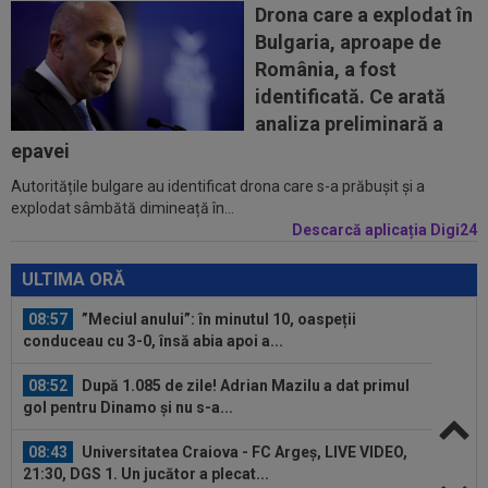
Trabzonspor, s-a accidentat în minutul 20...
Drona care a explodat în
Bulgaria, aproape de
08:10
Noul transfer al lui Real Madrid l-a lăsat
România, a fost
”mască” la debut: Jose Mourinho...
identificată. Ce arată
08:05
Belgienii s-au convins de Darius Olaru, după
analiza preliminară a
primul gol la Union Saint-Gilloise
epavei
Autoritățile bulgare au identificat drona care s-a prăbușit și a
09:03
Petrolul - Oțelul, LIVE VIDEO, 18:30, Digi Sport
explodat sâmbătă dimineață în...
1. Moldovenii s-au impus cu...
Descarcă aplicația Digi24
08:58
Hakan Calhanoglu a ”dat din casă”! Ce
obiective a setat Cristi Chivu la Inter...
ULTIMA ORĂ
08:57
”Meciul anului”: în minutul 10, oaspeții
conduceau cu 3-0, însă abia apoi a...
08:52
După 1.085 de zile! Adrian Mazilu a dat primul
gol pentru Dinamo și nu s-a...
08:43
Universitatea Craiova - FC Argeș, LIVE VIDEO,
21:30, DGS 1. Un jucător a plecat...