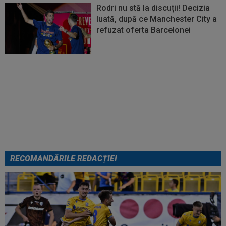
Rodri nu stă la discuții! Decizia
luată, după ce Manchester City a
refuzat oferta Barcelonei
Cel mai bine plătit jucător din
SuperLigă a devenit liber! Gigi
Becali spunea: ”Pregătesc o
bombă! Bani mulți”
RECOMANDĂRILE REDACȚIEI