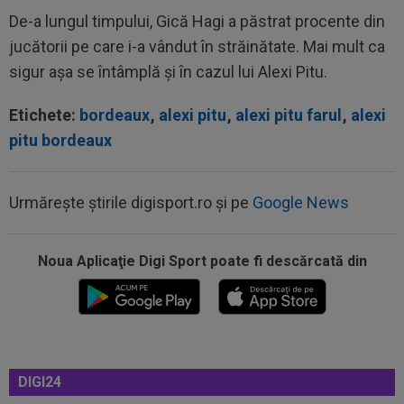
De-a lungul timpului, Gică Hagi a păstrat procente din
jucătorii pe care i-a vândut în străinătate. Mai mult ca
sigur așa se întâmplă și în cazul lui Alexi Pitu.
Etichete:
bordeaux
,
alexi pitu
,
alexi pitu farul
,
alexi
pitu bordeaux
Urmărește știrile digisport.ro și pe
Google News
Noua Aplicaţie Digi Sport poate fi descărcată din
08:52
După 1.085 de zile! Adrian Mazilu a dat primul
gol pentru Dinamo și nu s-a...
08:43
Universitatea Craiova - FC Argeș, LIVE VIDEO,
21:30, DGS 1. Un jucător a plecat...
DIGI24
08:25
Lovitură uriașă: abia transferat de