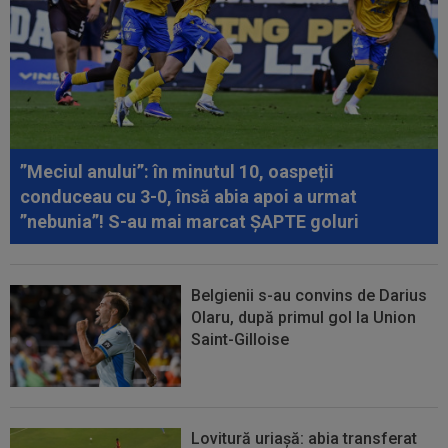
”Meciul anului”: în minutul 10, oaspeții
conduceau cu 3-0, însă abia apoi a urmat
”nebunia”! S-au mai marcat ȘAPTE goluri
Belgienii s-au convins de Darius
Olaru, după primul gol la Union
Saint-Gilloise
Lovitură uriașă: abia transferat