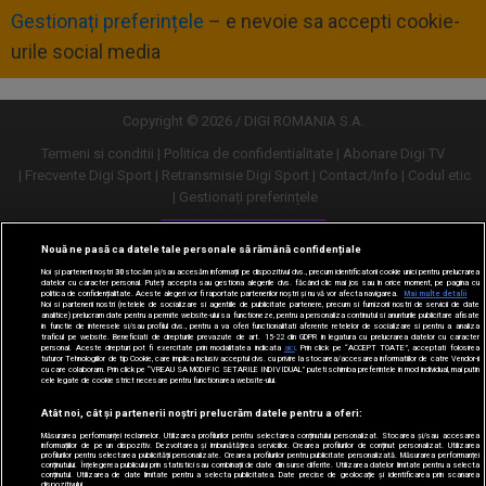
Gestionați preferințele
– e nevoie sa accepti cookie-
urile social media
Copyright © 2026 / DIGI ROMANIA S.A.
Termeni si conditii
Politica de confidentialitate
Abonare Digi TV
Frecvente Digi Sport
Retransmisie Digi Sport
Contact/Info
Codul etic
Gestionați preferințele
Versiune desktop
Nouă ne pasă ca datele tale personale să rămână confidențiale
Noi și partenerii noștri
30
stocăm și/sau accesăm informații pe dispozitivul dvs., precum identificatorii cookie unici pentru prelucrarea
datelor cu caracter personal. Puteți accepta sau gestiona alegerile dvs. făcând clic mai jos sau în orice moment, pe pagina cu
politica de confidențialitate. Aceste alegeri vor fi raportate partenerilor noștri și nu vă vor afecta navigarea.
Mai multe detalii
Noi si partenerii nostri (retelele de socializare si agentiile de publicitate partenere, precum si furnizorii nostri de servicii de date
analitice) prelucram date pentru a permite website-ului sa functioneze, pentru a personaliza continutul si anunturile publicitare afisate
in functie de interesele si/sau profilul dvs., pentru a va oferi functionalitati aferente retelelor de socializare si pentru a analiza
traficul pe website. Beneficiati de drepturile prevazute de art. 15-22 din GDPR in legatura cu prelucrarea datelor cu caracter
personal. Aceste drepturi pot fi exercitate prin modalitatea indicata
aici
. Prin click pe “ACCEPT TOATE”, acceptati folosirea
tuturor Tehnologiilor de tip Cookie, care implica inclusiv acceptul dvs. cu privire la stocarea/accesarea informatiilor de catre Vendor-ii
cu care colaboram. Prin click pe “VREAU SA MODIFIC SETARILE INDIVIDUAL” puteti schimba preferintele in mod individual, mai putin
cele legate de cookie strict necesare pentru functionarea website-ului.
Atât noi, cât și partenerii noștri prelucrăm datele pentru a oferi:
Măsurarea performanței reclamelor. Utilizarea profilurilor pentru selectarea conținutului personalizat. Stocarea și/sau accesarea
informațiilor de pe un dispozitiv. Dezvoltarea și îmbunătățirea serviciilor. Crearea profilurilor de conținut personalizat. Utilizarea
profilurilor pentru selectarea publicității personalizate. Crearea profilurilor pentru publicitate personalizată. Măsurarea performanței
conținutului. Înțelegerea publicului prin statistici sau combinații de date din surse diferite. Utilizarea datelor limitate pentru a selecta
conținutul. Utilizarea de date limitate pentru a selecta publicitatea. Date precise de geolocație și identificarea prin scanarea
dispozitivului.