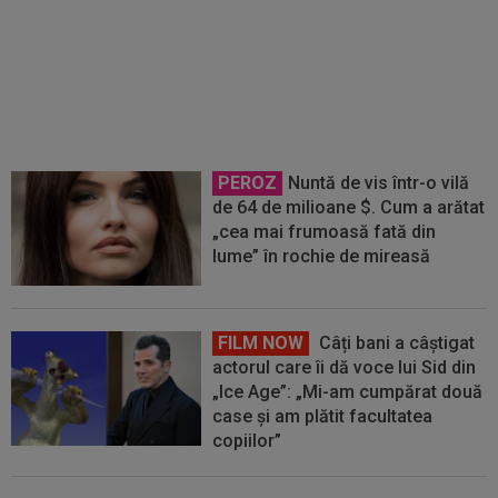
”Păcat!” Adrian Mihalcea a spus
totul despre Alexi Pitu, după ce
jucătorul fost scos pe targă la
UTA - Rapid
PEROZ
Nuntă de vis într-o vilă
de 64 de milioane $. Cum a arătat
„cea mai frumoasă fată din
lume” în rochie de mireasă
FILM NOW
Câți bani a câștigat
actorul care îi dă voce lui Sid din
„Ice Age”: „Mi-am cumpărat două
case și am plătit facultatea
copiilor”