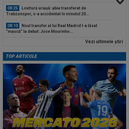
08:25
Lovitură uriașă: abia transferat de
Trabzonspor, s-a accidentat în minutul 20...
08:10
Noul transfer al lui Real Madrid l-a lăsat
”mască” la debut: Jose Mourinho...
Vezi ultimele ştiri
08:05
Belgienii s-au convins de Darius Olaru, după
primul gol la Union Saint-Gilloise
TOP ARTICOLE
09:03
Petrolul - Oțelul, LIVE VIDEO, 18:30, Digi Sport
1. Moldovenii s-au impus cu...
08:58
Hakan Calhanoglu a ”dat din casă”! Ce
obiective a setat Cristi Chivu la Inter...
08:57
”Meciul anului”: în minutul 10, oaspeții
conduceau cu 3-0, însă abia apoi a...
08:52
După 1.085 de zile! Adrian Mazilu a dat primul
gol pentru Dinamo și nu s-a...