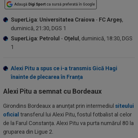
Adaugă
Digi Sport
ca sursă preferată în Google
SuperLiga
:
Universitatea Craiova
-
FC Argeș
,
duminică, 21:30, DGS 1
SuperLiga
:
Petrolul
-
Oțelul
, duminică, 18:30, DGS
1
Alexi Pitu a spus ce i-a transmis Gică Hagi
înainte de plecarea în Franța
Alexi Pitu a semnat cu Bordeaux
Girondins Bordeaux a anunțat prin intermediul
siteului
oficial
transferul lui Alexi Pitu, fostul fotbalist al celor
de la Farul Constanța. Alexi Pitu va purta numărul 80 la
gruparea din Ligue 2.