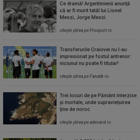
Ce dramă! Argentinienii anunță
că ar fi murit tatăl lui Lionel
Messi, Jorge Messi
citeşte ştirea pe Prosport.ro
Transferurile Craiovei nu l-au
impresionat pe fostul antrenor:
niciunul nu poate fi titular!
citeşte ştirea pe Fanatik.ro
Trei locuri de pe Pământ interzise
și mortale, unde supraviețuirea
ține de noroc
citeşte ştirea pe adevarul.ro