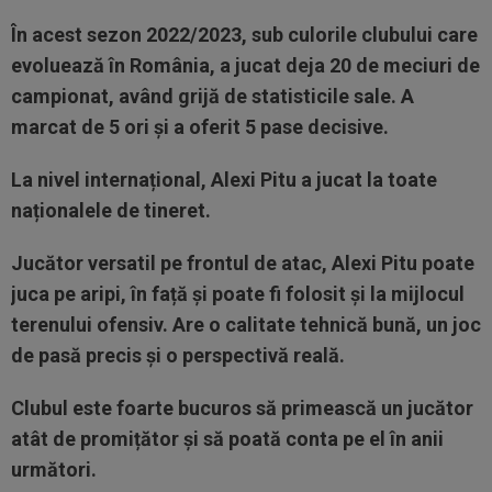
În acest sezon 2022/2023, sub culorile clubului care
evoluează în România, a jucat deja 20 de meciuri de
campionat, având grijă de statisticile sale. A
marcat de 5 ori și a oferit 5 pase decisive.
La nivel internațional, Alexi Pitu a jucat la toate
naționalele de tineret.
Jucător versatil pe frontul de atac, Alexi Pitu poate
juca pe aripi, în față și poate fi folosit și la mijlocul
terenului ofensiv. Are o calitate tehnică bună, un joc
de pasă precis și o perspectivă reală.
Clubul este foarte bucuros să primească un jucător
atât de promițător și să poată conta pe el în anii
următori.