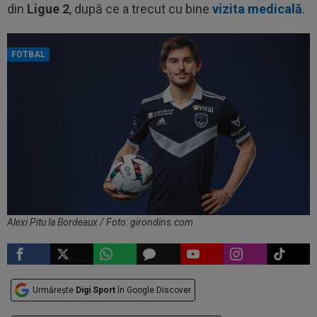
din
Ligue 2
, după ce a trecut cu bine
vizita medicală
.
FOTBAL
Alexi Pitu la Bordeaux / Foto: girondins.com
Urmărește
Digi Sport
în Google Discover