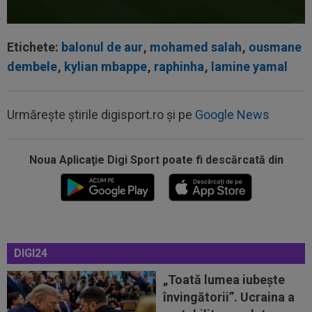
Etichete:
balonul de aur
,
mohamed salah
,
ousmane
dembele
,
kylian mbappe
,
raphinha
,
lamine yamal
Urmărește știrile digisport.ro și pe
Google News
Noua Aplicaţie Digi Sport poate fi descărcată din
08:19
Primul jucător OUT de la CFR Cluj, după 0-5 cu
Tromso
08:13
După ce au refuzat să cânte imnul naţional şi au
fugit din ţară, "trădătoarele"...
DIGI24
07:55
Gata: Rodri și-a dat acordul pentru transfer!
Agentul său a ”rupt” tăcerea
„Toată lumea iubește
învingătorii”. Ucraina a
07:47
EXCLUSIV
Ar fi transferul verii! Ilie