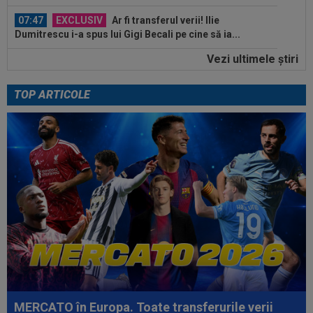
07:47
EXCLUSIV
Ar fi transferul verii! Ilie
Dumitrescu i-a spus lui Gigi Becali pe cine să ia...
Vezi ultimele ştiri
07:24
”Au schimbat contractul”! Decizia luată de Real
Madrid pentru transferul lui...
TOP ARTICOLE
08:30
UTA - Rapid, LIVE VIDEO, ora 21:00, în direct la
Digi Sport 1. Se anunță un...
08:27
S-a încheiat ”telenovela” transferului lui Julian
Alvarez
08:26
Vinicius Junior, mesaj pentru Florentino Perez
și Jose Mourinho, după ce a...
08:19
Primul jucător OUT de la CFR Cluj, după 0-5 cu
Tromso
08:13
După ce au refuzat să cânte imnul naţional şi au
fugit din ţară, "trădătoarele"...
MERCATO în Europa. Toate transferurile verii