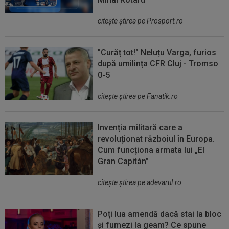
citeşte ştirea pe Prosport.ro
"Curăț tot!" Neluțu Varga, furios
după umilința CFR Cluj - Tromso
0-5
citeşte ştirea pe Fanatik.ro
Invenția militară care a
revoluționat războiul în Europa.
Cum funcționa armata lui „El
Gran Capitán”
citeşte ştirea pe adevarul.ro
Poți lua amendă dacă stai la bloc
și fumezi la geam? Ce spune