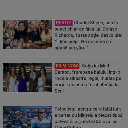
PEROZ
Charlie Sheen, pus la
punct chiar de fiica lui. Denise
Richards, fosta soție, dezvăluie:
"Îi ține piept. Nu se teme să
spună adevărul"
FILM NOW
Soția lui Matt
Damon, frumoasa balului într-o
rochie albastru regal, mulată pe
corp. Luciana a furat atenția la
Seul
Fotbalistul pentru care tatăl lui s-
a certat cu Mititelu a plecat după
câteva zile și de la Craiova lui
Mihai Rotaru