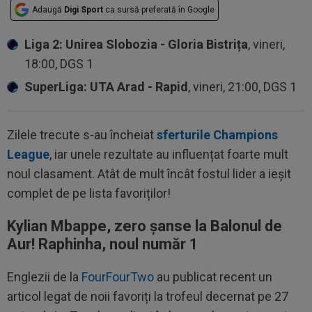
Adaugă
Digi Sport
ca sursă preferată în Google
Liga 2: Unirea Slobozia - Gloria Bistrița
, vineri,
18:00, DGS 1
SuperLiga: UTA Arad - Rapid
, vineri, 21:00, DGS 1
Zilele trecute s-au încheiat
sferturile Champions
League
, iar unele rezultate au influențat foarte mult
noul clasament. Atât de mult încât fostul lider a ieșit
complet de pe lista favoriților!
Kylian Mbappe, zero șanse la Balonul de
Aur! Raphinha, noul număr 1
Englezii de la
FourFourTwo
au publicat recent un
articol legat de noii favoriți la trofeul decernat pe 27