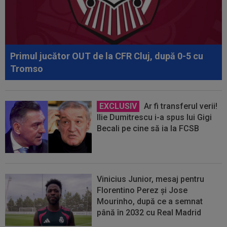
Primul jucător OUT de la CFR Cluj, după 0-5 cu
Tromso
EXCLUSIV
Ar fi transferul verii!
Ilie Dumitrescu i-a spus lui Gigi
Becali pe cine să ia la FCSB
Vinicius Junior, mesaj pentru
Florentino Perez și Jose
Mourinho, după ce a semnat
până în 2032 cu Real Madrid