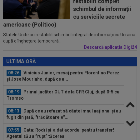
restabilit complet
Dumitrescu i-a spus lui Gigi Becali pe cine să ia...
schimbul de informații
07:24
”Au schimbat contractul”! Decizia luată de Real
cu serviciile secrete
Madrid pentru transferul lui...
americane (Politico)
Statele Unite au restabilit schimbul integral de informații cu Ucraina
08:30
UTA - Rapid, LIVE VIDEO, ora 21:00, în direct la
după o înghețare temporară...
Digi Sport 1. Se anunță un...
Descarcă aplicația Digi24
08:27
S-a încheiat ”telenovela” transferului lui Julian
Alvarez
ULTIMA ORĂ
08:26
Vinicius Junior, mesaj pentru Florentino Perez
și Jose Mourinho, după ce a...
08:19
Primul jucător OUT de la CFR Cluj, după 0-5 cu
Tromso
08:13
După ce au refuzat să cânte imnul naţional şi au
fugit din ţară, "trădătoarele"...
07:55
Gata: Rodri și-a dat acordul pentru transfer!
Agentul său a ”rupt” tăcerea