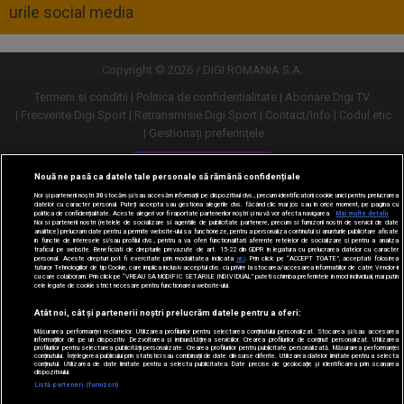
urile social media
Copyright © 2026 / DIGI ROMANIA S.A.
Termeni si conditii
Politica de confidentialitate
Abonare Digi TV
Frecvente Digi Sport
Retransmisie Digi Sport
Contact/Info
Codul etic
Gestionați preferințele
Versiune desktop
Nouă ne pasă ca datele tale personale să rămână confidențiale
Noi și partenerii noștri
30
stocăm și/sau accesăm informații pe dispozitivul dvs., precum identificatorii cookie unici pentru prelucrarea
datelor cu caracter personal. Puteți accepta sau gestiona alegerile dvs. făcând clic mai jos sau în orice moment, pe pagina cu
politica de confidențialitate. Aceste alegeri vor fi raportate partenerilor noștri și nu vă vor afecta navigarea.
Mai multe detalii
Noi si partenerii nostri (retelele de socializare si agentiile de publicitate partenere, precum si furnizorii nostri de servicii de date
analitice) prelucram date pentru a permite website-ului sa functioneze, pentru a personaliza continutul si anunturile publicitare afisate
in functie de interesele si/sau profilul dvs., pentru a va oferi functionalitati aferente retelelor de socializare si pentru a analiza
traficul pe website. Beneficiati de drepturile prevazute de art. 15-22 din GDPR in legatura cu prelucrarea datelor cu caracter
personal. Aceste drepturi pot fi exercitate prin modalitatea indicata
aici
. Prin click pe “ACCEPT TOATE”, acceptati folosirea
tuturor Tehnologiilor de tip Cookie, care implica inclusiv acceptul dvs. cu privire la stocarea/accesarea informatiilor de catre Vendor-ii
cu care colaboram. Prin click pe “VREAU SA MODIFIC SETARILE INDIVIDUAL” puteti schimba preferintele in mod individual, mai putin
cele legate de cookie strict necesare pentru functionarea website-ului.
Atât noi, cât și partenerii noștri prelucrăm datele pentru a oferi:
Măsurarea performanței reclamelor. Utilizarea profilurilor pentru selectarea conținutului personalizat. Stocarea și/sau accesarea
informațiilor de pe un dispozitiv. Dezvoltarea și îmbunătățirea serviciilor. Crearea profilurilor de conținut personalizat. Utilizarea
profilurilor pentru selectarea publicității personalizate. Crearea profilurilor pentru publicitate personalizată. Măsurarea performanței
conținutului. Înțelegerea publicului prin statistici sau combinații de date din surse diferite. Utilizarea datelor limitate pentru a selecta
conținutul. Utilizarea de date limitate pentru a selecta publicitatea. Date precise de geolocație și identificarea prin scanarea
dispozitivului.
URMĂREȘTE-NE ȘI PE:
Listă parteneri (furnizori)