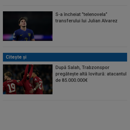
S-a încheiat ”telenovela”
transferului lui Julian Alvarez
Citeşte şi
După Salah, Trabzonspor
pregătește altă lovitură: atacantul
de 85.000.000€
Abia aștepta! Carragher l-a pus la
colț pe Mo Salah: "Mă gândeam
că vrea să joace la un club
adevărat"