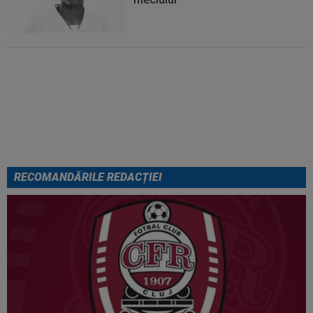
Se încheie "telenovela" verii!
Julian Alvarez a ales
RECOMANDĂRILE REDACȚIEI