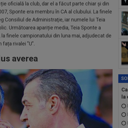
15
 oficială la club, dar el a făcut parte chiar și din
Rap
007, Sponte era membru în CA al clubului. La finele
reg Consiliul de Administraţie, iar numele lui Teia
15
LIV
lic. Următoarea apariție media, Teia Sponte a
ple
, la finele campionatului din luna mai, adjudecat de
fața rivalei "U".
dus averea
SO
Ca
la