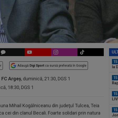
U20
cur
15
21:
la..
16
Liv
eta
16
Ște
UL
15
r
Adaugă
Digi Sport
ca sursă preferată în Google
la 
des
15
-
FC Argeș
, duminică, 21:30, DGS 1
Rap
ică, 18:30, DGS 1
15
LIV
ple
na Mihail Kogălniceanu din judeţul Tulcea, Teia
15
a cei din clanul Becali. Foarte solidari prin natura
Jon