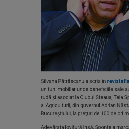
Silvana Pătrășcanu a scris în
revistafl
un tun imobiliar unde beneficiile sale a
rudă şi asociat la Clubul Steaua, Teia Sp
al Agriculturii, din guvernul Adrian Năs
Bucureştiului, la preţuri de 100 de ori m
Adevărata lovitură însă, Sponte a marca