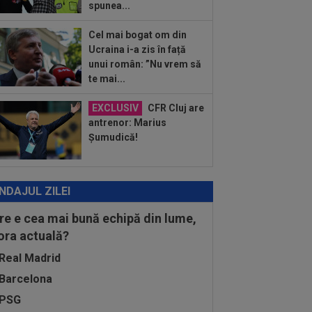
spunea...
:58
Hansi Flick a făcut anunțul despre
hinha
Cel mai bogat om din
:49
Universitatea Craiova - FC Argeș,
Ucraina i-a zis în față
E VIDEO, 21:30, DGS 1. Un jucător a
unui român: ”Nu vrem să
cat...
te mai...
EXCLUSIV
CFR Cluj are
antrenor: Marius
Șumudică!
NDAJUL ZILEI
re e cea mai bună echipă din lume,
 ora actuală?
Real Madrid
Barcelona
PSG