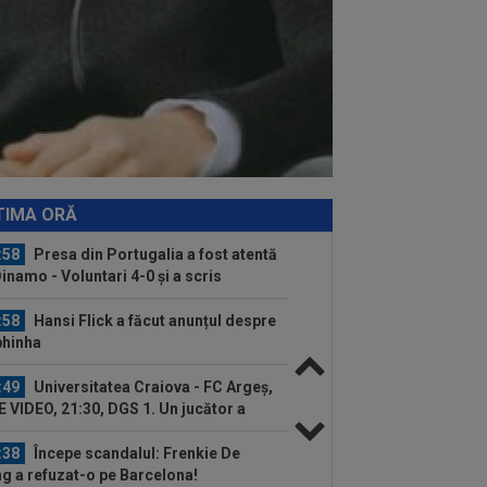
! Românca luptă pentru AUR. Când e
sa
:06
Sepsi - FCSB | LIVE VIDEO, luni,
30, DGS 1. Roș-albaștrii, ”ca acasă”
.
:15
VIDEO
Chindia - Metaloglobus,
e Video, 16:30, DGS 1. Echipele | Liga 2,
pa 2...
:10
FCSB a luat decizia în cazul lui
fan Târnovanu, după ce l-a scos din lot
TIMA ORĂ
:58
Presa din Portugalia a fost atentă
Dinamo - Voluntari 4-0 și a scris
pre...
:58
Hansi Flick a făcut anunțul despre
hinha
:49
Universitatea Craiova - FC Argeș,
E VIDEO, 21:30, DGS 1. Un jucător a
cat...
:38
Începe scandalul: Frenkie De
g a refuzat-o pe Barcelona!