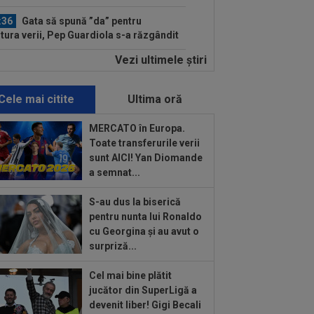
:36
Gata să spună ”da” pentru
itura verii, Pep Guardiola s-a răzgândit
...
Vezi ultimele ştiri
:36
EXCLUSIV
Dani Coman e
vins, după ce Marius Șumudică a
ut palma cu CFR Cluj
Cele mai citite
Ultima oră
:30
Ștefania Uță, în finală la Mondialul
! Românca luptă pentru AUR. Când e
MERCATO în Europa.
sa
Toate transferurile verii
:06
Sepsi - FCSB | LIVE VIDEO, luni,
sunt AICI! Yan Diomande
30, DGS 1. Roș-albaștrii, ”ca acasă”
a semnat...
.
:15
VIDEO
Chindia - Metaloglobus,
S-au dus la biserică
e Video, 16:30, DGS 1. Echipele | Liga 2,
pentru nunta lui Ronaldo
pa 2...
cu Georgina și au avut o
:10
FCSB a luat decizia în cazul lui
surpriză...
fan Târnovanu, după ce l-a scos din lot
Cel mai bine plătit
:58
Presa din Portugalia a fost atentă
jucător din SuperLigă a
Dinamo - Voluntari 4-0 și a scris
devenit liber! Gigi Becali
pre...