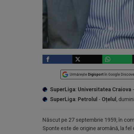
Urmărește
Digisport
în Google Discove
SuperLiga
:
Universitatea Craiova
SuperLiga
:
Petrolul
-
Oțelul
, dumin
Născut pe 27 septembrie 1959, în comu
Sponte este de origine aromână, la fel c