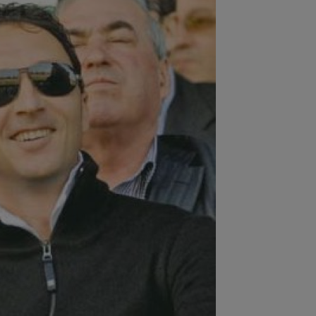
:38
Începe scandalul: Frenkie De
g a refuzat-o pe Barcelona!
:36
Gata să spună ”da” pentru
itura verii, Pep Guardiola s-a răzgândit
...
:36
EXCLUSIV
Dani Coman e
vins, după ce Marius Șumudică a
ut palma cu CFR Cluj
:30
Ștefania Uță, în finală la Mondialul