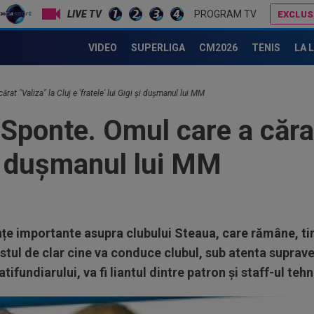
PROGRAM TV
EXCLUS
Răspunsul lui Dan Petrescu pentru MM Stoica și Gigi Becali, care îl vor la FCSB
FCSB a luat decizia în cazul lui Ștefan Târnovanu, după ce l
VIDEO
SUPERLIGA
CM2026
TENIS
LA 
ărat "Valiza" la Cluj e 'fratele' lui Gigi și dușmanul lui MM
 Sponte. Omul care a cărat
 și dușmanul lui MM
nțe importante asupra clubului Steaua, care rămâne, ti
estul de clar cine va conduce clubul, sub atenta suprave
tifundiarului, va fi liantul dintre patron și staff-ul teh