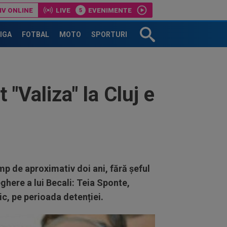
IV ONLINE
LIVE
EVENIMENTE
-a scos din lot
Bundesliga 2: Energie Cottbus-Hannover
LIGA
FOTBAL
MOTO
SPORTURI
 "Valiza" la Cluj e
mp de aproximativ doi ani, fără șeful
ghere a lui Becali: Teia Sponte,
nic, pe perioada detenției.