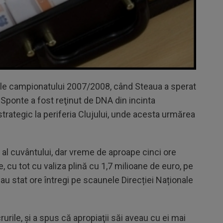
nele campionatului 2007/2008, când Steaua a sperat
ia Sponte a fost reţinut de DNA din incinta
trategic la periferia Clujului, unde acesta urmărea
 al cuvântului, dar vreme de aproape cinci ore
e, cu tot cu valiza plină cu 1,7 milioane de euro, pe
au stat ore întregi pe scaunele Direcției Naționale
urile, şi a spus că apropiaţii săi aveau cu ei mai