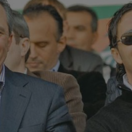
15
Jon
15
lov
și a
15
con
băt
15