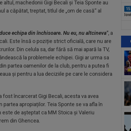
pe altul, machedonii Gigi Becali și Teia Sponte au
15
ul a căpătat, treptat, titlul de „om de casă“ al
lov
și a
15
duce echipa din închisoare. Nu eu, nu altcineva"
, a
con
băt
li. Este însă o poziție strict oficială, care nu are
15
urilor. Din celula sa, dar fără să mai apară la TV,
U20
cur
gândească la problemele echipei. Gigi ar urma sa
15
in partea oamenilor de la club, pentru a putea fi
21:
eaua și pentru a lua deciziile pe care le considera
la..
16
Liv
eta
a fost încarcerat Gigi Becali, acesta va avea
16
in partea apropiaților. Teia Sponte se va afla în
Ște
um este de așteptat ca MM Stoica și Valeriu
15
prem din Ghencea.
la 
des