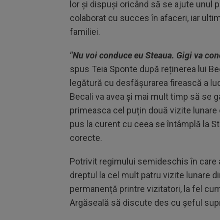
lor și dispuşi oricând să se ajute unul 
colaborat cu succes în afaceri, iar ultim
familiei.
"Nu voi conduce eu Steaua. Gigi va con
spus Teia Sponte după reținerea lui Beca
legătură cu desfășurarea firească a lucr
Becali va avea și mai mult timp să se 
primeasca cel puțin două vizite lunare d
pus la curent cu ceea se întâmplă la St
corecte.
Potrivit regimului semideschis în care 
dreptul la cel mult patru vizite lunare d
permanență printre vizitatori, la fel c
Argăseală să discute des cu șeful su