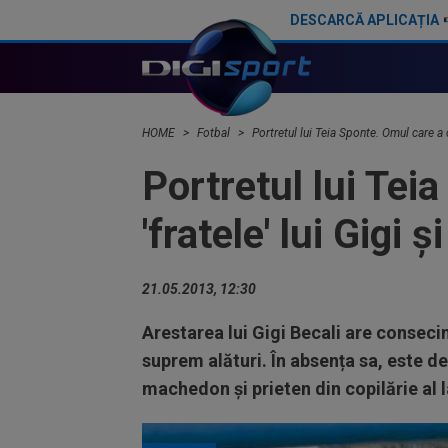
DESCARCĂ APLICAȚIA
După mai bine de 25 de ani de fotbal, Gigi Becali și-a dat seama ce trebuie să aibă în echipă
HOME
Fotbal
Portretul lui Teia Sponte. Omul care a c
Portretul lui Teia
'fratele' lui Gigi
21.05.2013, 12:30
Arestarea lui Gigi Becali are conseci
suprem alături. În absența sa, este d
machedon și prieten din copilărie al la