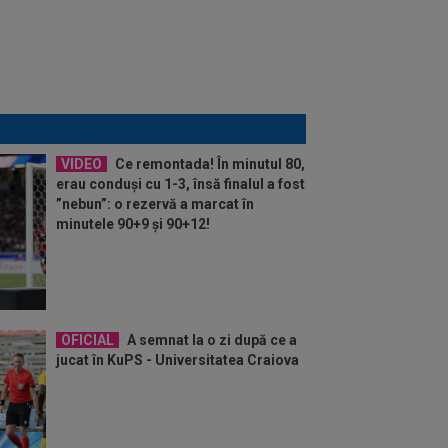
VIDEO
Ce remontada! În minutul 80,
erau conduși cu 1-3, însă finalul a fost
”nebun”: o rezervă a marcat în
minutele 90+9 și 90+12!
OFICIAL
A semnat la o zi după ce a
jucat în KuPS - Universitatea Craiova