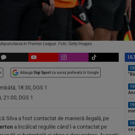
”șt
abț
18
VID
de 
20
Bis
o...
n depunctarea în Premier League. Foto: Getty Images
19
21:
UL
Se.
19
r
Adaugă
Digi Sport
ca sursă preferată în Google
”Bă
19
âmbătă, 18:30, DGS 1
And
ri, 21:00, DGS 1
19
min
fin
că Silva a fost contactat de manieră ilegală, pe
19
erton
a încălcat regulile când l-a contactat pe
ce 