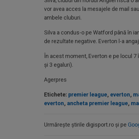
Silva, clubul din nordul Angliei riscă o
vor avea acces la mesajele de mail sau 
ambele cluburi.
Silva a condus-o pe Watford până în ia
de rezultate negative. Everton l-a ang
În acest moment, Everton e pe locul 7 î
și 3 egaluri).
Agerpres
Etichete:
premier league
,
everton
,
ma
everton
,
ancheta premier league
,
mar
Urmărește știrile digisport.ro și pe
Goo