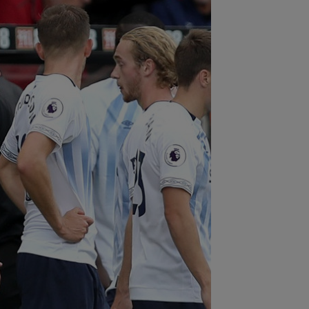
:43
OFICIAL
A semnat la o zi după
a jucat în KuPS - Universitatea Craiova
:19
VIDEO
Victorie clară a Gloriei
trița la Slobozia. Programul complet
tapei a...
:14
Ce se întâmplă cu Denis Alibec:
ău a făcut anunțul
:13
FOTO
Mihaela Rădulescu a fost