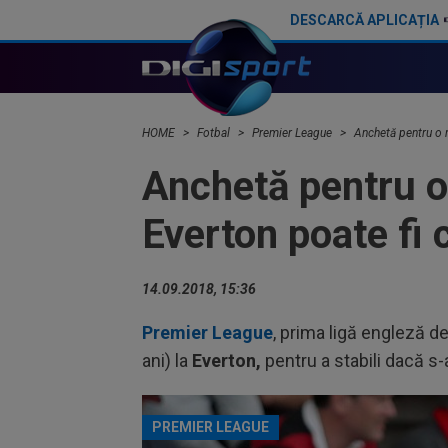
DESCARCĂ APLICAȚIA
Lovitură de proporții: Tottenham a luat decizia finală în cazul lui Radu Drăgușin!
HOME
Fotbal
Premier League
Anchetă pentru o 
Anchetă pentru o
Everton poate fi 
14.09.2018, 15:36
Premier League
, prima ligă engleză d
ani) la
Everton,
pentru a stabili dacă s
PREMIER LEAGUE