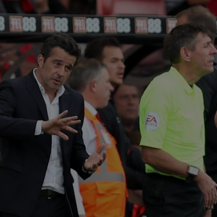
19
ce 
19
Bis
al e
19
Sab
19