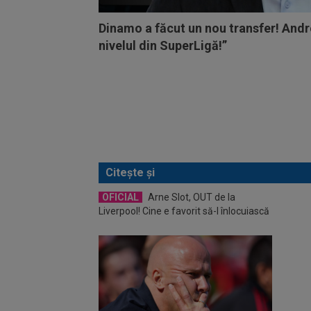
Dinamo a făcut un nou transfer! Andr
nivelul din SuperLigă!”
Citește și
OFICIAL
Arne Slot, OUT de la
VID
Liverpool! Cine e favorit să-l înlocuiască
”Tunar
Ligii 