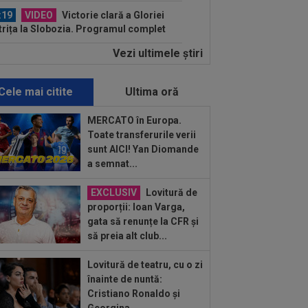
:19
VIDEO
Victorie clară a Gloriei
trița la Slobozia. Programul complet
tapei a...
Vezi ultimele ştiri
:14
Ce se întâmplă cu Denis Alibec:
ău a făcut anunțul
Cele mai citite
Ultima oră
:13
FOTO
Mihaela Rădulescu a fost
earsă complet” și nu s-a mai putut
MERCATO în Europa.
ine: ”Trebuie...
Toate transferurile verii
:48
Dinamo - FC Voluntari LIVE
sunt AICI! Yan Diomande
EO, sâmbătă, 21:30, la DGS 1. Egalitate
a semnat...
puncte...
:02
VIDEO
Unirea Slobozia - Gloria
EXCLUSIV
Lovitură de
trița 0-3 | Scorul final a fost stabilit de
proporții: Ioan Varga,
gata să renunțe la CFR și
:58
UTA - Rapid, LIVE VIDEO, ora
să preia alt club...
00, în direct la Digi Sport 1. ECHIPELE.
..
Lovitură de teatru, cu o zi
:56
Cristi Chivu a spus-o fără rețineri:
înainte de nuntă:
tăi de cap”
Cristiano Ronaldo și