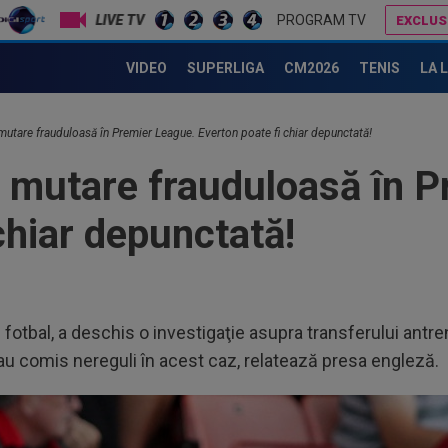
LIVE TV
PROGRAM TV
EXCLUS
6 nume pe lista lui Manchester United, după ce Ruben Amorim a fost dat afară. Interimarul a fost anunțat
Dinamo a făcut un nou transfer! Andrei Nicolescu: ”E peste nivelul din SuperLigă!”
VIDEO
SUPERLIGA
CM2026
TENIS
LA 
mutare frauduloasă în Premier League. Everton poate fi chiar depunctată!
 mutare frauduloasă în P
chiar depunctată!
e fotbal, a deschis o investigaţie asupra transferului ant
-au comis nereguli în acest caz, relatează presa engleză.