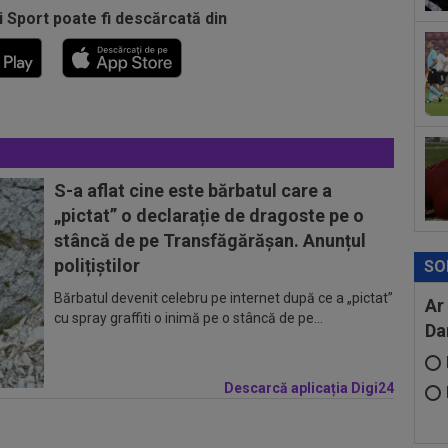
19
i Sport poate fi descărcată din
And
19
min
fin
S-a aflat cine este bărbatul care a
„pictat” o declarație de dragoste pe o
stâncă de pe Transfăgărășan. Anunțul
polițiștilor
SO
Bărbatul devenit celebru pe internet după ce a „pictat”
Ar
cu spray graffiti o inimă pe o stâncă de pe...
Da
Descarcă aplicația Digi24