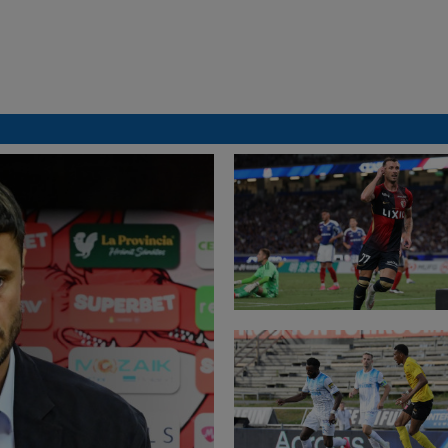
ADIO, FCSB? A spus-o
fără ocolișuri: ”Trebuie
să plece”