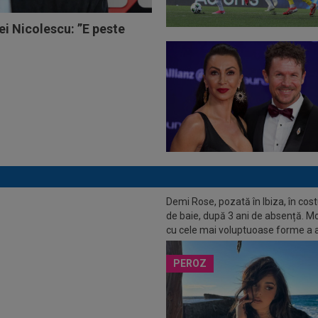
ei Nicolescu: ”E peste
EO
Arsenal - Chelsea 1-0.
Demi Rose, pozată în Ibiza, în co
ii” s-au calificat în finala Cupei
de baie, după 3 ani de absență. M
Angliei
cu cele mai voluptuoase forme a 
toate privirile
PEROZ