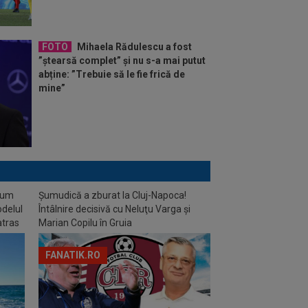
FOTO
Mihaela Rădulescu a fost
”ștearsă complet” și nu s-a mai putut
abține: ”Trebuie să le fie frică de
mine”
stum
Șumudică a zburat la Cluj-Napoca!
odelul
Întâlnire decisivă cu Neluţu Varga şi
atras
Marian Copilu în Gruia
FANATIK.RO