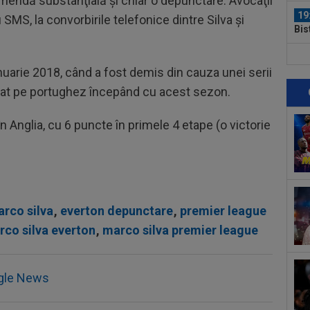
 amendă substanţială şi chiar o depunctare. Avocaţii
19
SMS, la convorbirile telefonice dintre Silva şi
Bis
al e
19
nuarie 2018, când a fost demis din cauza unei serii
Sab
ajat pe portughez începând cu acest sezon.
19
”șt
n Anglia, cu 6 puncte în primele 4 etape (o victorie
abț
18
VID
de 
20
Bis
rco silva
,
everton depunctare
,
premier league
o...
19
co silva everton
,
marco silva premier league
21:
Se.
19
gle News
”Bă