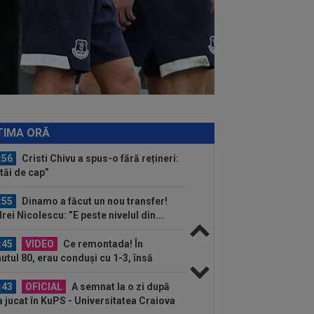
earsă complet” și nu s-a mai putut
ine: ”Trebuie...
:48
Dinamo - FC Voluntari LIVE
EO, sâmbătă, 21:30, la DGS 1. Egalitate
puncte...
:02
VIDEO
Unirea Slobozia - Gloria
trița 0-3 | Scorul final a fost stabilit de
:58
UTA - Rapid, LIVE VIDEO, ora
00, în direct la Digi Sport 1. ECHIPELE.
TIMA ORĂ
..
:56
Cristi Chivu a spus-o fără rețineri:
tăi de cap”
:55
Dinamo a făcut un nou transfer!
rei Nicolescu: ”E peste nivelul din...
:45
VIDEO
Ce remontada! În
utul 80, erau conduși cu 1-3, însă
alul a fost ”nebun”...
:43
OFICIAL
A semnat la o zi după
a jucat în KuPS - Universitatea Craiova