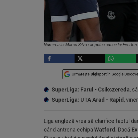
Numirea lui Marco Silva i-ar putea aduce lui Everto
Urmărește
Digisport
în Google Discove
SuperLiga: Farul - Csikszereda
, s
SuperLiga: UTA Arad - Rapid
, vine
Liga engleză vrea să clarifice faptul da
când antrena echipa
Watford.
Dacă
Ev