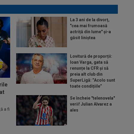
La 3 ani de la divorț,
"cea mai frumoasă
actriță din lume" și-a
găsit liniștea
Lovitură de proporții:
Ioan Varga, gata să
renunțe la CFR și să
preia alt club din
SuperLigă: ”Acolo sunt
ile
toate condițiile”
at
Se încheie "telenovela"
verii! Julian Alvarez a
 a fi
ales