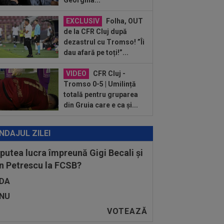
Georgina...
:55
Dinamo a făcut un nou transfer!
rei Nicolescu: ”E peste nivelul din...
EXCLUSIV
Folha, OUT
:45
VIDEO
Ce remontada! În
de la CFR Cluj după
utul 80, erau conduși cu 1-3, însă
dezastrul cu Tromso! ”Îi
alul a fost ”nebun”...
dau afară pe toți!”...
VIDEO
CFR Cluj -
Tromso 0-5 | Umilință
totală pentru gruparea
din Gruia care e ca și...
NDAJUL ZILEI
 putea lucra împreună Gigi Becali și
n Petrescu la FCSB?
DA
NU