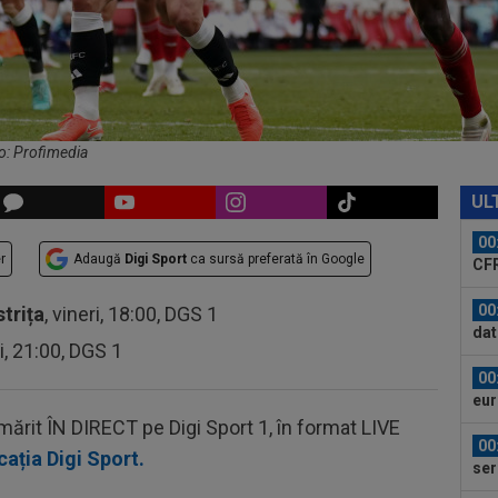
dus
23
pe 
un..
00
pro
CFR
to: Profimedia
00
ți 
UL
cân
00
r
Adaugă
Digi Sport
ca sursă preferată în Google
CFR
00
strița
, vineri, 18:00, DGS 1
dat
ri, 21:00, DGS 1
”Șt
00
eur
rmărit ÎN DIRECT pe Digi Sport 1, în format LIVE
00
cația Digi Sport.
ser
0-2.