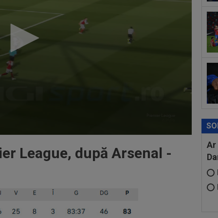
dat
”Șt
00
eur
SO
Ar
er League, după Arsenal -
Da