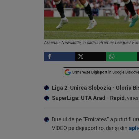
Arsenal - Newcastle, în cadrul Premier League / Fo
Urmărește
Digisport
în Google Discove
Liga 2: Unirea Slobozia - Gloria Bi
SuperLiga: UTA Arad - Rapid
, vine
Duelul de pe ”Emirates” a putut fi u
VIDEO pe digisport.ro, dar și din
apli