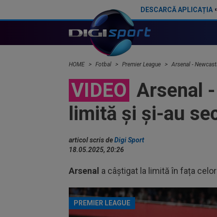
DESCARCĂ APLICAȚIA
Vinicius a spus ”NU”! Real Madrid s-a săturat
HOME
Fotbal
Premier League
Arsenal - Newcastl
VIDEO
Arsenal -
limită și și-au s
articol scris de
Digi Sport
18.05.2025, 20:26
Arsenal
a câștigat la limită în fața celor
PREMIER LEAGUE