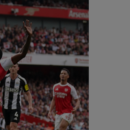
:08
Mai rău decât CFR Cluj: scorul
ii în Europa! La pauză erau conduși cu
..
:01
EXCLUSIV
Folha, OUT de la CFR
j după dezastrul cu Tromso! ”Îi dau
ă pe toți!”...
:52
EXCLUSIV
Gigi Becali: ”Am
dut un jucător pe 3.000.000 €”
:44
Enervat după ce a aflat că Rodri
transferă la Barcelona, Mourinho s-a