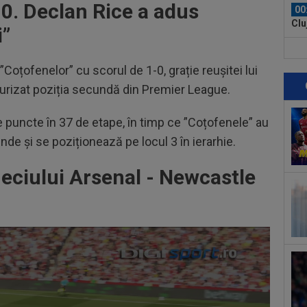
0. Declan Rice a adus
00
Clu
i”
afar
23
vân
”Coțofenelor” cu scorul de 1-0, grație reușitei lui
curizat poziția secundă din Premier League.
23
se 
de puncte în 37 de etape, în timp ce ”Coțofenele” au
dus
23
e și se poziționează pe locul 3 în ierarhie.
pe 
un..
ciului Arsenal - Newcastle
00
pro
CFR
00
ți 
cân
00
CFR
00