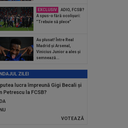
 declarația serii, după KuPS - Craiova:
ii cine mă...
EXCLUSIV
ADIO, FCSB?
:12
Barcelona, 180 de milioane de
A spus-o fără ocolișuri:
o pentru Rodri!
”Trebuie să plece”
Au plusat! Între Real
Madrid și Arsenal,
Vinicius Junior a ales și
semnează...
NDAJUL ZILEI
 putea lucra împreună Gigi Becali și
n Petrescu la FCSB?
DA
NU