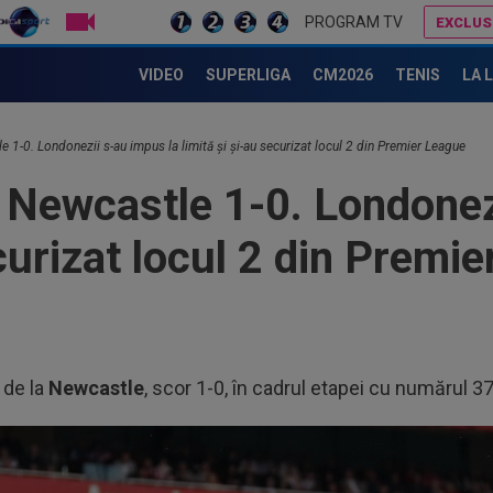
LIVE TV
PROGRAM TV
EXCLUS
Real Madrid a cedat: noua ofertă pentru Vinicius, după ce Arsenal a pregătit o propunere istorică
Lovitură de proporții: Ioan Varga, gata să renunțe la CFR și să preia alt club din SuperLigă: ”Acolo sunt toate condițiile”
VIDEO
SUPERLIGA
CM2026
TENIS
LA 
e 1-0. Londonezii s-au impus la limită și și-au securizat locul 2 din Premier League
 Newcastle 1-0. Londonez
ecurizat locul 2 din Premi
 de la
Newcastle
, scor 1-0, în cadrul etapei cu numărul 