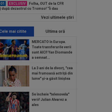
:01
EXCLUSIV
Folha, OUT de la CFR
j după dezastrul cu Tromso! ”Îi dau
ă pe toți!”...
Vezi ultimele ştiri
:52
EXCLUSIV
Gigi Becali: ”Am
dut un jucător pe 3.000.000 €”
Cele mai citite
Ultima oră
:44
Enervat după ce a aflat că Rodri
transferă la Barcelona, Mourinho s-a
MERCATO în Europa.
 de...
Toate transferurile verii
:42
Antrenorul lui Tromso a surprins
sunt AICI! Yan Diomande
toată lumea, după 5-0 cu CFR: ”Mai e
a semnat...
.
:43
EXCLUSIV
Lovitură de
La 3 ani de la divorț, "cea
porții: Ioan Varga, gata să renunțe la
mai frumoasă actriță din
 și să preia alt club...
lume" și-a găsit liniștea
:41
EXCLUSIV
Gigi Becali: ”Hai să-
spun ce face Mihai Stoica. E prima oară
d o zic”
Se încheie "telenovela"
:34
EXCLUSIV
Dorit iar de Varga la
verii! Julian Alvarez a
 Cluj, Edi Iordănescu a luat decizia!
ales
:22
EXCLUSIV
Gică Craioveanu a