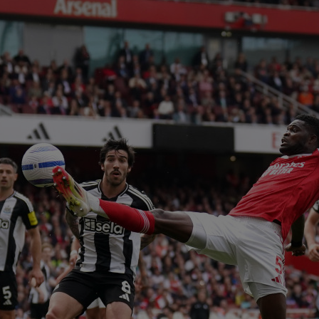
00
ser
0-2.
00
Clu
afar
23
vân
23
se 