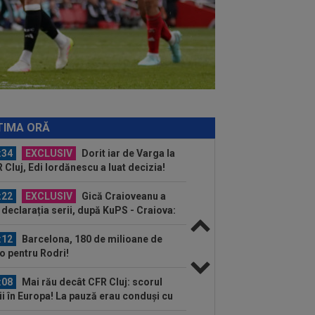
 de...
:42
Antrenorul lui Tromso a surprins
toată lumea, după 5-0 cu CFR: ”Mai e
.
:43
EXCLUSIV
Lovitură de
porții: Ioan Varga, gata să renunțe la
 și să preia alt club...
:41
EXCLUSIV
Gigi Becali: ”Hai să-
spun ce face Mihai Stoica. E prima oară
TIMA ORĂ
d o zic”
:34
EXCLUSIV
Dorit iar de Varga la
 Cluj, Edi Iordănescu a luat decizia!
:22
EXCLUSIV
Gică Craioveanu a
 declarația serii, după KuPS - Craiova:
ii cine mă...
:12
Barcelona, 180 de milioane de
o pentru Rodri!
:08
Mai rău decât CFR Cluj: scorul
ii în Europa! La pauză erau conduși cu
..