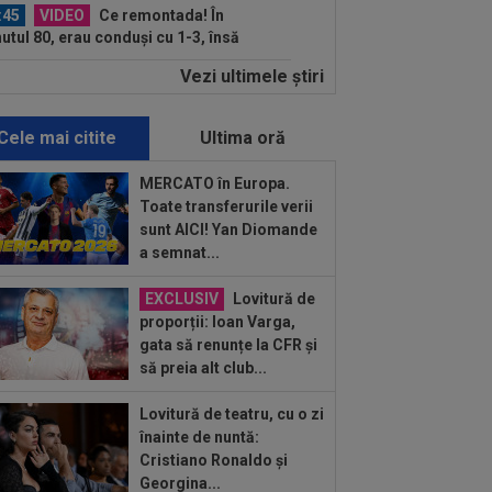
:45
VIDEO
Ce remontada! În
utul 80, erau conduși cu 1-3, însă
alul a fost ”nebun”...
Vezi ultimele ştiri
:43
OFICIAL
A semnat la o zi după
a jucat în KuPS - Universitatea Craiova
Cele mai citite
Ultima oră
:19
VIDEO
Victorie clară a Gloriei
trița la Slobozia. Programul complet
MERCATO în Europa.
tapei a...
Toate transferurile verii
:14
Ce se întâmplă cu Denis Alibec:
sunt AICI! Yan Diomande
ău a făcut anunțul
a semnat...
:34
S-a decis! Pleacă de la
EXCLUSIV
Lovitură de
celona, după doar un singur sezon
proporții: Ioan Varga,
gata să renunțe la CFR și
:32
A simțit că ”MM Stoica vrea să-l
să preia alt club...
ălească” și acum e în fața unui
tract...
Lovitură de teatru, cu o zi
:02
VIDEO
Unirea Slobozia - Gloria
înainte de nuntă:
trița 0-3 | Scorul final a fost stabilit de
Cristiano Ronaldo și
Georgina...
:58
UTA - Rapid, LIVE VIDEO, ora