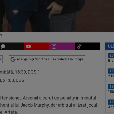
al e
19
Sab
20
Bar
rt
20
păc
UL
con
20
r
Adaugă
Digi Sport
ca sursă preferată în Google
Bis
o...
19
âmbătă, 18:30, DGS 1
21:
ri, 21:00, DGS 1
Se.
19
”Bă
l tensionat. Arsenal a cerut un penalty în minutul
19
henț al lui Jacob Murphy, dar arbitrul a lăsat jocul
And
l Arteta.