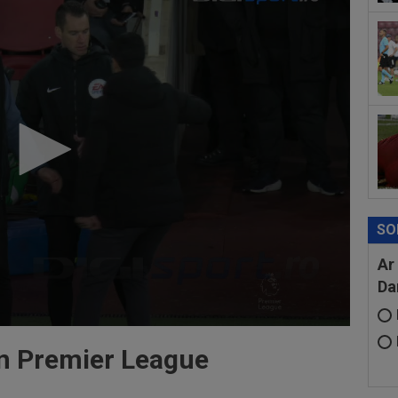
21:
Se.
19
”Bă
SO
Ar
Da
în Premier League