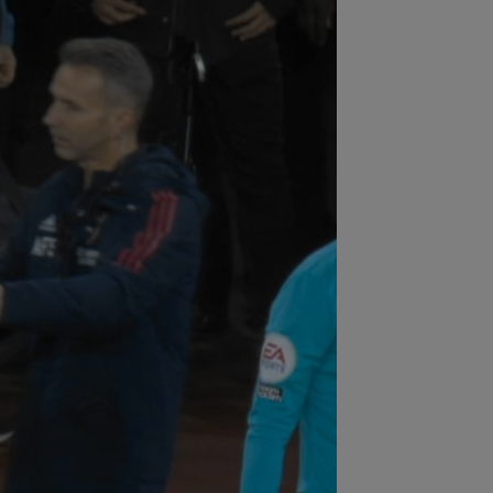
:55
Dinamo a făcut un nou transfer!
rei Nicolescu: ”E peste nivelul din...
:45
VIDEO
Ce remontada! În
utul 80, erau conduși cu 1-3, însă
alul a fost ”nebun”...
:43
OFICIAL
A semnat la o zi după
a jucat în KuPS - Universitatea Craiova
:19
VIDEO
Victorie clară a Gloriei
trița la Slobozia. Programul complet