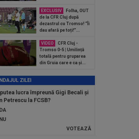
00, în direct la Digi Sport 1. ECHIPELE.
..
EXCLUSIV
Folha, OUT
:56
Cristi Chivu a spus-o fără rețineri:
de la CFR Cluj după
tăi de cap”
dezastrul cu Tromso! ”Îi
dau afară pe toți!”...
VIDEO
CFR Cluj -
Tromso 0-5 | Umilință
totală pentru gruparea
din Gruia care e ca și...
NDAJUL ZILEI
 putea lucra împreună Gigi Becali și
n Petrescu la FCSB?
DA
NU