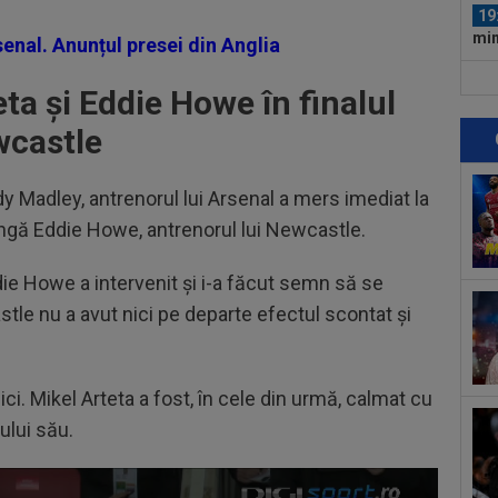
19
min
enal. Anunțul presei din Anglia
fin
19
ta și Eddie Howe în finalul
ce 
wcastle
19
Bis
y Madley, antrenorul lui Arsenal a mers imediat la
al e
19
 lângă Eddie Howe, antrenorul lui Newcastle.
Sab
ddie Howe a intervenit și i-a făcut semn să se
20
Bar
tle nu a avut nici pe departe efectul scontat și
20
păc
ci. Mikel Arteta a fost, în cele din urmă, calmat cu
con
20
ului său.
Bis
o...
19