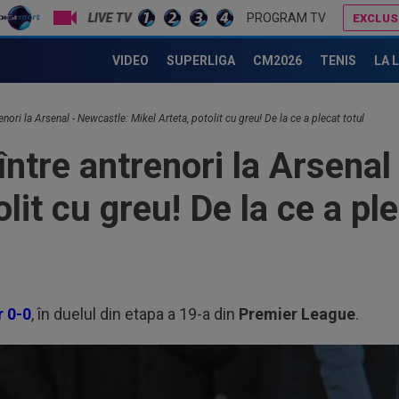
LIVE TV
PROGRAM TV
EXCLUS
Lovitură de proporții: Tottenham a luat decizia finală în cazul lui Radu Drăgușin!
A simțit că ”MM Stoica vrea să-l păcălească” și acum e în fața unui contract uriaș: 
VIDEO
SUPERLIGA
CM2026
TENIS
LA 
enori la Arsenal - Newcastle: Mikel Arteta, potolit cu greu! De la ce a plecat totul
între antrenori la Arsenal
lit cu greu! De la ce a ple
r 0-0
, în duelul din etapa a 19-a din
Premier League
.