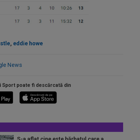
stle
,
eddie howe
gle News
i Sport poate fi descărcată din
S-a aflat cine este bărbatul care a