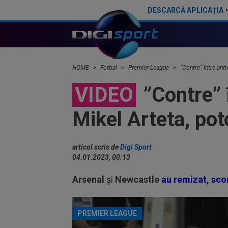
DESCARCĂ APLICAȚIA
Newcastle - Man. City 0-2. Trupa lui Pep Guardiola pornește ca favorită în returul semifinalei Cupei Ligii
HOME
Fotbal
Premier League
”Contre” între antr
VIDEO
”Contre” 
Mikel Arteta, poto
articol scris de
Digi Sport
04.01.2023, 00:13
Arsenal
și
Newcastle
au remizat, sco
PREMIER LEAGUE