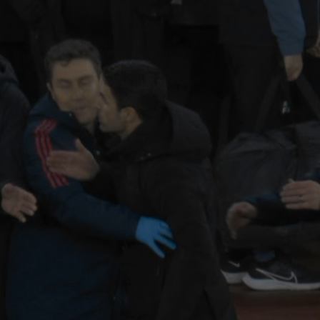
19
And
19
min
fin
19
ce 
19
Bis