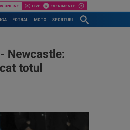
IV ONLINE
LIVE
EVENIMENTE
1.250.000 € pe an
LIGA
FOTBAL
MOTO
SPORTURI
 - Newcastle:
cat totul