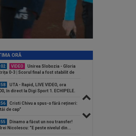
tapei a...
:14
Ce se întâmplă cu Denis Alibec:
ău a făcut anunțul
:34
S-a decis! Pleacă de la
celona, după doar un singur sezon
:32
A simțit că ”MM Stoica vrea să-l
ălească” și acum e în fața unui
TIMA ORĂ
tract...
:02
VIDEO
Unirea Slobozia - Gloria
trița 0-3 | Scorul final a fost stabilit de
:58
UTA - Rapid, LIVE VIDEO, ora
00, în direct la Digi Sport 1. ECHIPELE.
..
:56
Cristi Chivu a spus-o fără rețineri:
tăi de cap”
:55
Dinamo a făcut un nou transfer!
rei Nicolescu: ”E peste nivelul din...