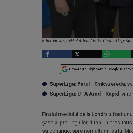
Eddie Howe și Mikel Arteta / Foto: Captură Digi Spo
Urmărește
Digisport
în Google Discove
SuperLiga: Farul - Csikszereda
, s
SuperLiga: UTA Arad - Rapid
, vine
Finalul meciului de la Londra a fost unu
șase al prelungirilor, după un presupus 
să continue, spre nemulțumirea lui Mike