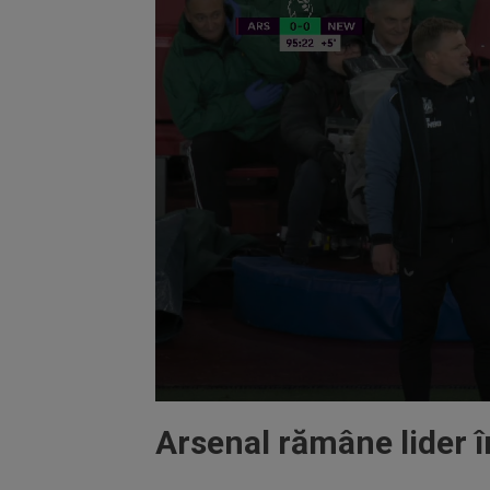
Volume
90%
Arsenal rămâne lider 