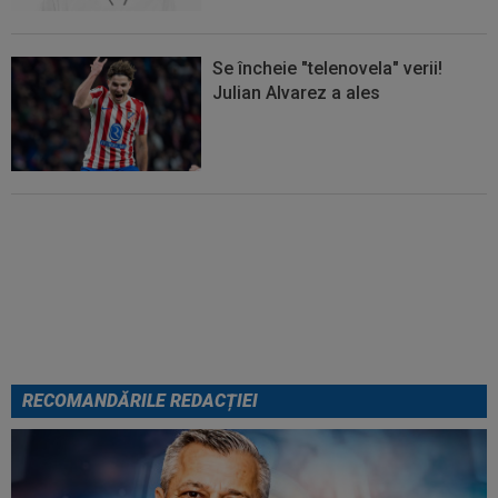
Se încheie "telenovela" verii!
Julian Alvarez a ales
EXCLUSIV
ADIO, FCSB? A spus-
o fără ocolișuri: ”Trebuie să
plece”
RECOMANDĂRILE REDACȚIEI