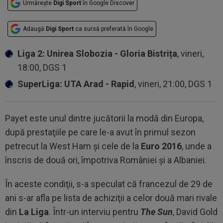
Urmărește
Digi Sport
în Google Discover
Adaugă
Digi Sport
ca sursă preferată în Google
Liga 2: Unirea Slobozia - Gloria Bistrița
, vineri,
18:00, DGS 1
SuperLiga: UTA Arad - Rapid
, vineri, 21:00, DGS 1
Payet este unul dintre jucătorii la modă din Europa,
după prestaţiile pe care le-a avut în primul sezon
petrecut la West Ham şi cele de la
Euro 2016
, unde a
înscris de două ori, împotriva României şi a Albaniei.
În aceste condiţii, s-a speculat că francezul de 29 de
ani s-ar afla pe lista de achiziţii a celor două mari rivale
din
La Liga
. Într-un interviu pentru
The Sun
, David Gold