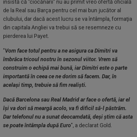
insistă că "ciocănarii" nu au primit vreo ofertă oficială
de la Real sau
Barça pentru cel mai bun jucător al
clubului, dar dacă acest lucru se va întâmpla, formaţia
din capitala Angliei va trebui să se resemneze cu
pierderea lui Payet.
"
Vom face totul pentru a ne asigura ca Dimitri va
îmbrăca tricoul nostru în sezonul viitor. Vrem să
construim o echipă mai bună, iar Dimitri este o parte
importantă în ceea ce ne dorim să facem. Dar, în
acelaşi timp, trebuie să fim realişti.
Dacă Barcelona sau Real Madrid ar face o ofertă, iar el
îşi va dori să meargă acolo, va fi dificil să-l păstrăm.
Dar telefonul nu a sunat deocamdată, deşi ştim că asta
se poate întâmpla după Euro
", a declarat Gold.