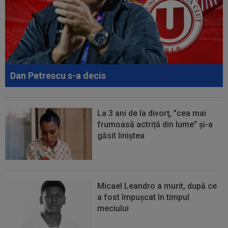
Mihai Stoica. E prima oară când o zic”
00:34
EXCLUSIV
Dorit iar de Varga la CFR Cluj, Edi
Iordănescu a luat decizia!
00:22
EXCLUSIV
Gică Craioveanu a dat declarația
serii, după KuPS - Craiova: ”Știi cine mă...
Dan Petrescu s-a decis
00:12
Barcelona, 180 de milioane de euro pentru
Rodri!
La 3 ani de la divorț, "cea mai
frumoasă actriță din lume" și-a
găsit liniștea
Micael Leandro a murit, după ce
a fost împușcat în timpul
meciului