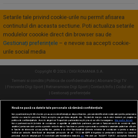
Setarile tale privind cookie-urile nu permit afisarea
continutul din aceasta sectiune. Poti actualiza setarile
modulelor coookie direct din browser sau de
Gestionați preferințele
– e nevoie sa accepti cookie-
urile social media
Copyright © 2026 / DIGI ROMANIA S.A.
Termeni si conditii
Politica de confidentialitate
Abonare Digi TV
Frecvente Digi Sport
Retransmisie Digi Sport
Contact/Info
Codul etic
Gestionați preferințele
Versiune desktop
Nouă ne pasă ca datele tale personale să rămână confidențiale
Noi și partenerii noștri
30
stocăm și/sau accesăm informații pe dispozitivul dvs., precum identificatorii cookie unici pentru prelucrarea
datelor cu caracter personal. Puteți accepta sau gestiona alegerile dvs. făcând clic mai jos sau în orice moment, pe pagina cu
politica de confidențialitate. Aceste alegeri vor fi raportate partenerilor noștri și nu vă vor afecta navigarea.
Mai multe detalii
Noi si partenerii nostri (retelele de socializare si agentiile de publicitate partenere, precum si furnizorii nostri de servicii de date
analitice) prelucram date pentru a permite website-ului sa functioneze, pentru a personaliza continutul si anunturile publicitare afisate
in functie de interesele si/sau profilul dvs., pentru a va oferi functionalitati aferente retelelor de socializare si pentru a analiza
traficul pe website. Beneficiati de drepturile prevazute de art. 15-22 din GDPR in legatura cu prelucrarea datelor cu caracter
personal. Aceste drepturi pot fi exercitate prin modalitatea indicata
aici
. Prin click pe “ACCEPT TOATE”, acceptati folosirea