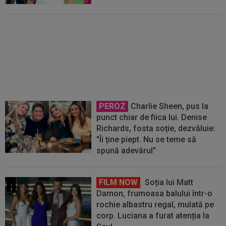
OFICIAL
S-a terminat! Vinicius
Junior a semnat
PEROZ
Charlie Sheen, pus la
punct chiar de fiica lui. Denise
Richards, fosta soție, dezvăluie:
"Îi ține piept. Nu se teme să
spună adevărul"
FILM NOW
Soția lui Matt
Damon, frumoasa balului într-o
rochie albastru regal, mulată pe
corp. Luciana a furat atenția la