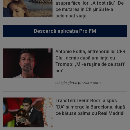
asupra fiicei lor: „A fost rău”. De
ce mutarea în Chișinău le-a
schimbat viața
Descarcă aplicația Pro FM
Antonio Folha, antrenorul lui CFR
Cluj, demis după umilința cu
Tromso: „Mi-e rușine de ce staff
am”
citeşte ştirea pe ziare.com
Transferul verii: Rodri a spus
”DA” și merge la Barcelona, după
ce bătuse palma cu Real Madrid!