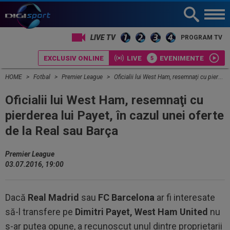
LIVE TV
PROGRAM TV
EXCLUSIV ONLINE
LIVE
EVENIMENTE
HOME
Fotbal
Premier League
Oficialii lui West Ham, resemnaţi cu pierderea lui Payet, în cazul unei oferte de la Real sau Barça
Oficialii lui West Ham, resemnaţi cu
pierderea lui Payet, în cazul unei oferte
de la Real sau Barça
Premier League
03.07.2016, 19:00
Dacă
Real Madrid
sau
FC Barcelona
ar fi interesate
să-l transfere pe
Dimitri Payet, West Ham United
nu
s-ar putea opune, a recunoscut unul dintre proprietarii