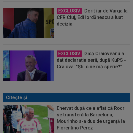
EXCLUSIV
Dorit iar de Varga la
CFR Cluj, Edi Iordănescu a luat
decizia!
EXCLUSIV
Gică Craioveanu a
dat declarația serii, după KuPS -
Craiova: ”Știi cine mă sperie?”
Citeşte şi
Enervat după ce a aflat că Rodri
se transferă la Barcelona,
Mourinho s-a dus de urgență la
Florentino Perez