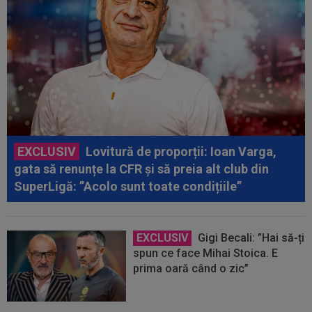
EXCLUSIV
Lovitură de proporții: Ioan Varga,
gata să renunțe la CFR și să preia alt club din
SuperLigă: ”Acolo sunt toate condițiile”
EXCLUSIV
Gigi Becali: ”Hai să-ți
spun ce face Mihai Stoica. E
prima oară când o zic”