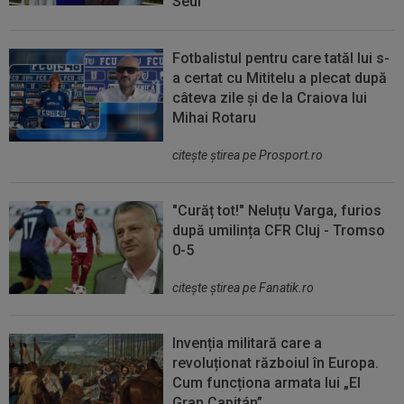
Seul
Fotbalistul pentru care tatăl lui s-
a certat cu Mititelu a plecat după
câteva zile și de la Craiova lui
Mihai Rotaru
citeşte ştirea pe Prosport.ro
"Curăț tot!" Neluțu Varga, furios
după umilința CFR Cluj - Tromso
0-5
citeşte ştirea pe Fanatik.ro
Invenția militară care a
revoluționat războiul în Europa.
Cum funcționa armata lui „El
Gran Capitán”