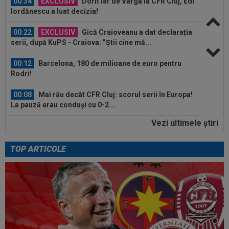
00:34
EXCLUSIV
Dorit iar de Varga la CFR Cluj, Edi
Iordănescu a luat decizia!
00:22
EXCLUSIV
Gică Craioveanu a dat declarația
serii, după KuPS - Craiova: ”Știi cine mă...
00:12
Barcelona, 180 de milioane de euro pentru
Rodri!
00:08
Mai rău decât CFR Cluj: scorul serii în Europa!
La pauză erau conduși cu 0-2...
Vezi ultimele ştiri
00:01
EXCLUSIV
Folha, OUT de la CFR Cluj după
dezastrul cu Tromso! ”Îi dau afară pe toți!”...
TOP ARTICOLE
23:52
EXCLUSIV
Gigi Becali: ”Am vândut un jucător
pe 3.000.000 €”
00:43
EXCLUSIV
Lovitură de proporții: Ioan Varga,
gata să renunțe la CFR și să preia alt club...
00:41
EXCLUSIV
Gigi Becali: ”Hai să-ți spun ce face