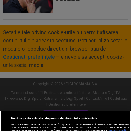
Setarile tale privind cookie-urile nu permit afisarea
continutul din aceasta sectiune. Poti actualiza setarile
modulelor coookie direct din browser sau de
Gestionați preferințele
– e nevoie sa accepti cookie-
urile social media
Copyright © 2026 / DIGI ROMANIA S.A.
Termeni si conditii
Politica de confidentialitate
Abonare Digi TV
Frecvente Digi Sport
Retransmisie Digi Sport
Contact/Info
Codul etic
Gestionați preferințele
Versiune desktop
Nouă ne pasă ca datele tale personale să rămână confidențiale
Noi și partenerii noștri
30
stocăm și/sau accesăm informații pe dispozitivul dvs., precum identificatorii cookie unici pentru prelucrarea
datelor cu caracter personal. Puteți accepta sau gestiona alegerile dvs. făcând clic mai jos sau în orice moment, pe pagina cu
politica de confidențialitate. Aceste alegeri vor fi raportate partenerilor noștri și nu vă vor afecta navigarea.
Mai multe detalii