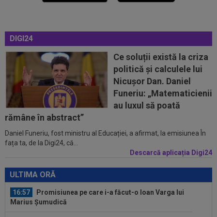
16:47
Ce ofertă: 115.000.000 de euro pentru
transferul lui Arda Guler!
DIGI24
16:46
Surpriză uriașă: Kylian Mbappe semnează!
”Acordul se încheie acum! O schimbare...
Ce soluții există la criza
politică și calculele lui
16:39
Edi Iordănescu i-a spus-o clar lui Daniel
Nicușor Dan. Daniel
Bîrligea, criticat de Gigi Becali...
Funeriu: „Matematicienii
16:28
Romelu Lukaku pleacă de la Napoli! Salariul pe
au luxul să poată
care-l va avea și suma de...
rămâne în abstract”
Daniel Funeriu, fost ministru al Educației, a afirmat, la emisiunea În
16:10
FCSB a luat decizia în cazul lui Ștefan
fața ta, de la Digi24, că...
Târnovanu, după ce l-a scos din lot
Descarcă aplicația Digi24
17:06
LIVE VIDEO&SCORE
Chindia - Metaloglobus
0-0, DGS 1. Dublă ocazie a târgoviștenilor | Liga 2...
ULTIMA ORĂ
16:57
Promisiunea pe care i-a făcut-o Ioan Varga lui
Marius Șumudică