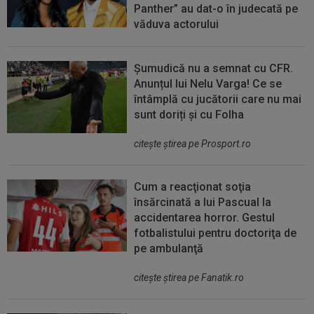
Panther” au dat-o în judecată pe
văduva actorului
Șumudică nu a semnat cu CFR.
Anunțul lui Nelu Varga! Ce se
întâmplă cu jucătorii care nu mai
sunt doriți și cu Folha
citeşte ştirea pe Prosport.ro
Cum a reacţionat soţia
însărcinată a lui Pascual la
accidentarea horror. Gestul
fotbalistului pentru doctoriţa de
pe ambulanţă
citeşte ştirea pe Fanatik.ro