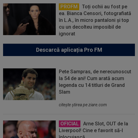
PROFM
Toți ochii au fost pe
ea. Bianca Censori, fotografiată
în L.A., în micro pantaloni și top
cu un decolteu imposibil de
ignorat
Descarcă aplicația Pro FM
Pete Sampras, de nerecunoscut
la 54 de ani! Cum arată acum
legenda cu 14 titluri de Grand
Slam
citeşte ştirea pe ziare.com
OFICIAL
Arne Slot, OUT de la
Liverpool! Cine e favorit să-l
înlocuiască