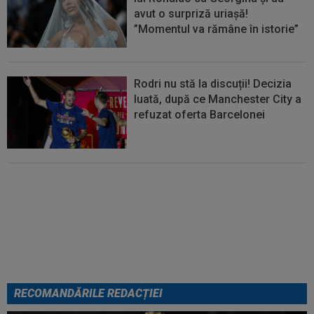
avut o surpriză uriașă!
”Momentul va rămâne în istorie”
Rodri nu stă la discuții! Decizia
luată, după ce Manchester City a
refuzat oferta Barcelonei
Cel mai bine plătit jucător din
SuperLigă a devenit liber! Gigi
Becali spunea: ”Pregătesc o
bombă! Bani mulți”
RECOMANDĂRILE REDACȚIEI