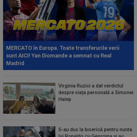
Marius Șumudică
16:56
Petrolul - Oțelul, LIVE VIDEO, 18:30, Digi Sport
1. Echipele. Moldovenii s-au...
16:47
Ce ofertă: 115.000.000 de euro pentru
transferul lui Arda Guler!
MERCATO în Europa. Toate transferurile verii
16:46
Surpriză uriașă: Kylian Mbappe semnează!
sunt AICI! Yan Diomande a semnat cu Real
”Acordul se încheie acum! O schimbare...
Madrid
Virginia Ruzici a dat verdictul
despre viața personală a Simonei
Halep
S-au dus la biserică pentru nunta
lui Ronaldo cu Georgina și au