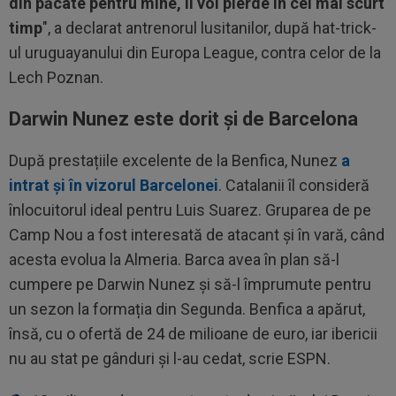
din păcate pentru mine, îl voi pierde în cel mai scurt
timp
", a declarat antrenorul lusitanilor, după hat-trick-
ul uruguayanului din Europa League, contra celor de la
Lech Poznan.
Darwin Nunez este dorit și de Barcelona
După prestațiile excelente de la Benfica, Nunez
a
intrat și în vizorul Barcelonei
. Catalanii îl consideră
înlocuitorul ideal pentru Luis Suarez. Gruparea de pe
Camp Nou a fost interesată de atacant și în vară, când
acesta evolua la Almeria. Barca avea în plan să-l
cumpere pe Darwin Nunez și să-l împrumute pentru
un sezon la formația din Segunda. Benfica a apărut,
însă, cu o ofertă de 24 de milioane de euro, iar ibericii
nu au stat pe gânduri și l-au cedat, scrie ESPN.