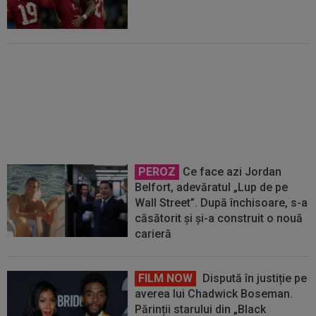
Denis Drăguș, tras pe "linie
moartă". A fost anunțat
transferul unui super atacant
PEROZ
Ce face azi Jordan
Belfort, adevăratul „Lup de pe
Wall Street”. După închisoare, s-a
căsătorit și și-a construit o nouă
carieră
FILM NOW
Dispută în justiție pe
averea lui Chadwick Boseman.
Părinții starului din „Black