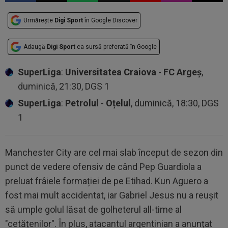
Urmărește
Digi Sport
în Google Discover
Adaugă
Digi Sport
ca sursă preferată în Google
SuperLiga
:
Universitatea Craiova
-
FC Argeș
,
duminică, 21:30, DGS 1
SuperLiga
:
Petrolul
-
Oțelul
, duminică, 18:30, DGS
1
Manchester City are cel mai slab început de sezon din
punct de vedere ofensiv de când Pep Guardiola a
preluat frâiele formației de pe Etihad. Kun Aguero a
fost mai mult accidentat, iar Gabriel Jesus nu a reușit
să umple golul lăsat de golheterul all-time al
"cetățenilor". În plus, atacantul argentinian a anunțat