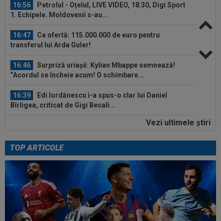
16:56
Petrolul - Oțelul, LIVE VIDEO, 18:30, Digi Sport
1. Echipele. Moldovenii s-au...
16:47
Ce ofertă: 115.000.000 de euro pentru
transferul lui Arda Guler!
16:46
Surpriză uriașă: Kylian Mbappe semnează!
”Acordul se încheie acum! O schimbare...
16:39
Edi Iordănescu i-a spus-o clar lui Daniel
Bîrligea, criticat de Gigi Becali...
Vezi ultimele ştiri
16:28
Romelu Lukaku pleacă de la Napoli! Salariul pe
care-l va avea și suma de...
TOP ARTICOLE
16:10
FCSB a luat decizia în cazul lui Ștefan
Târnovanu, după ce l-a scos din lot
17:06
LIVE VIDEO&SCORE
Chindia - Metaloglobus
0-0, DGS 1. Dublă ocazie a târgoviștenilor | Liga 2...
16:57
Promisiunea pe care i-a făcut-o Ioan Varga lui