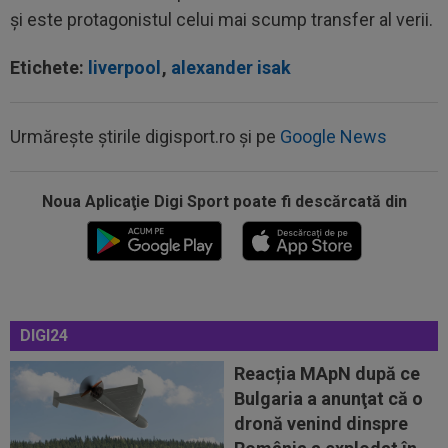
și este protagonistul celui mai scump transfer al verii.
Etichete:
liverpool
,
alexander isak
Urmărește știrile digisport.ro și pe
Google News
Noua Aplicaţie Digi Sport poate fi descărcată din
15:11
EXCLUSIV
Radu Naum: ”Ne-ai șocat”. Andrei
Vochin a făcut predicția, după UTA - Rapid
15:03
Universitatea Craiova - FC Argeș, LIVE VIDEO,
duminică, 21:30, DGS 1. Un...
14:58
Estrela - Sporting, LIVE VIDEO, 22:30, DGS 3.
DIGI24
Cele mai tari meciuri din...
Reacția MApN după ce
14:57
Dinamo - FC Voluntari LIVE VIDEO, 21:30, la
Bulgaria a anunţat că o
DGS 1. Egalitate de puncte după 3...
dronă venind dinspre
14:57
Farul - Csikszereda, LIVE VIDEO, 18:30, Digi