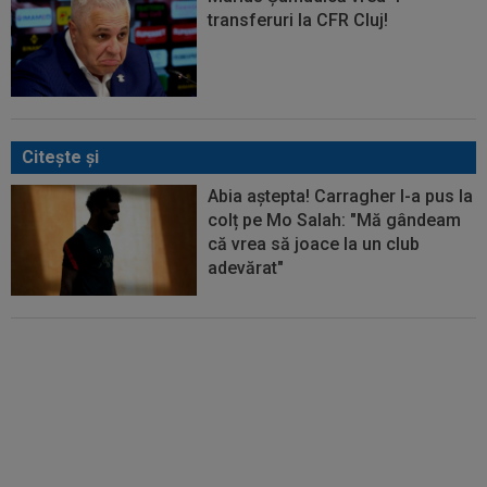
transferuri la CFR Cluj!
Citeşte şi
Abia aștepta! Carragher l-a pus la
colț pe Mo Salah: "Mă gândeam
că vrea să joace la un club
adevărat"
Lovitură de teatru: Cristi Chivu a
primit vestea de la Liverpool!