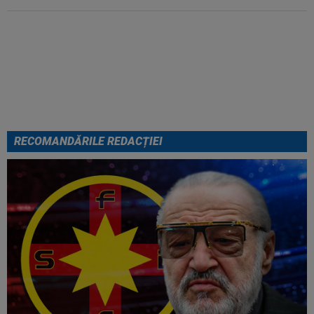
EXCLUSIV
Ar fi transferul verii!
Ilie Dumitrescu i-a spus lui Gigi
Becali pe cine să ia la FCSB
RECOMANDĂRILE REDACȚIEI