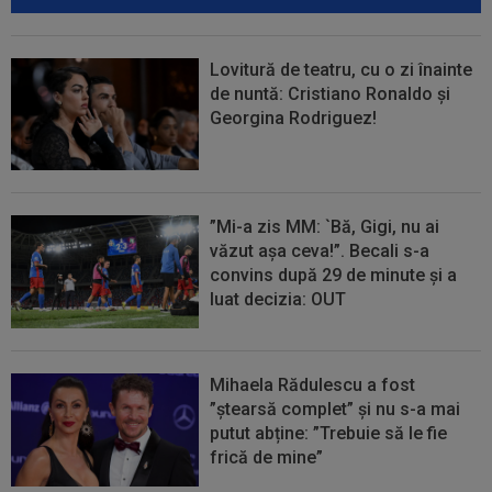
Lovitură de teatru, cu o zi înainte
de nuntă: Cristiano Ronaldo și
Georgina Rodriguez!
”Mi-a zis MM: `Bă, Gigi, nu ai
văzut așa ceva!”. Becali s-a
convins după 29 de minute și a
luat decizia: OUT
Mihaela Rădulescu a fost
”ștearsă complet” și nu s-a mai
putut abține: ”Trebuie să le fie
frică de mine”