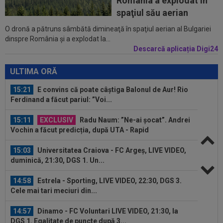
România a explodat în
Sport 1. Ciucanii au trei eșecuri...
spaţiul său aerian
O dronă a pătruns sâmbătă dimineaţă în spaţiul aerian al Bulgariei
15:33
OFICIAL
87 de milioane de euro! Arsenal a
dinspre România şi a explodat la...
făcut marele transfer, după ce l-a ratat pe...
Descarcă aplicația Digi24
15:32
Schimbare la FCSB! Gigi Becali s-a convins și a
luat decizia
ULTIMA ORĂ
15:21
E convins că poate câștiga Balonul de Aur! Rio
Ferdinand a făcut pariul: ”Voi...
15:11
EXCLUSIV
Radu Naum: ”Ne-ai șocat”. Andrei
Vochin a făcut predicția, după UTA - Rapid
15:03
Universitatea Craiova - FC Argeș, LIVE VIDEO,
duminică, 21:30, DGS 1. Un...
14:58
Estrela - Sporting, LIVE VIDEO, 22:30, DGS 3.
Cele mai tari meciuri din...
14:57
Dinamo - FC Voluntari LIVE VIDEO, 21:30, la
DGS 1. Egalitate de puncte după 3...