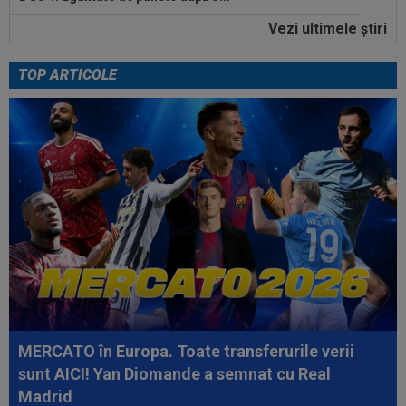
Vezi ultimele ştiri
14:57
Farul - Csikszereda, LIVE VIDEO, 18:30, Digi
Sport 1. Ciucanii au trei eșecuri...
TOP ARTICOLE
15:33
OFICIAL
87 de milioane de euro! Arsenal a
făcut marele transfer, după ce l-a ratat pe...
15:32
Schimbare la FCSB! Gigi Becali s-a convins și a
luat decizia
15:21
E convins că poate câștiga Balonul de Aur! Rio
Ferdinand a făcut pariul: ”Voi...
15:11
EXCLUSIV
Radu Naum: ”Ne-ai șocat”. Andrei
Vochin a făcut predicția, după UTA - Rapid
15:03
Universitatea Craiova - FC Argeș, LIVE VIDEO,
duminică, 21:30, DGS 1. Un...
MERCATO în Europa. Toate transferurile verii
sunt AICI! Yan Diomande a semnat cu Real
Madrid