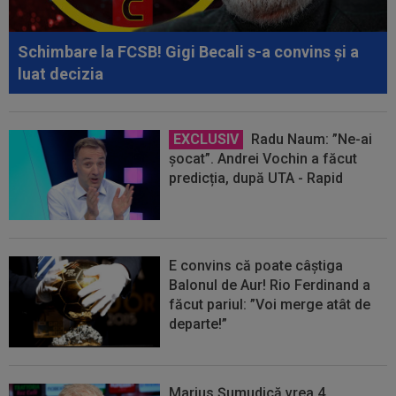
Schimbare la FCSB! Gigi Becali s-a convins și a
luat decizia
EXCLUSIV
Radu Naum: ”Ne-ai
șocat”. Andrei Vochin a făcut
predicția, după UTA - Rapid
E convins că poate câștiga
Balonul de Aur! Rio Ferdinand a
făcut pariul: ”Voi merge atât de
departe!”
Marius Șumudică vrea 4