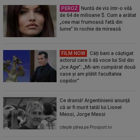
PEROZ
Nuntă de vis într-o vilă
de 64 de milioane $. Cum a arătat
„cea mai frumoasă fată din
lume” în rochie de mireasă
FILM NOW
Câți bani a câștigat
actorul care îi dă voce lui Sid din
„Ice Age”: „Mi-am cumpărat două
case și am plătit facultatea
copiilor”
Ce dramă! Argentinienii anunță
că ar fi murit tatăl lui Lionel
Messi, Jorge Messi
citeşte ştirea pe Prosport.ro