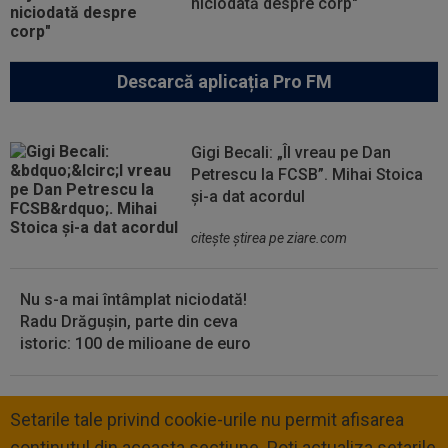
niciodată despre corp"
Descarcă aplicația Pro FM
Gigi Becali: „Îl vreau pe Dan
Petrescu la FCSB”. Mihai Stoica
și-a dat acordul
citeşte ştirea pe ziare.com
Nu s-a mai întâmplat niciodată!
Radu Drăgușin, parte din ceva
istoric: 100 de milioane de euro
Setarile tale privind cookie-urile nu permit afisarea
continutul din aceasta sectiune. Poti actualiza setarile