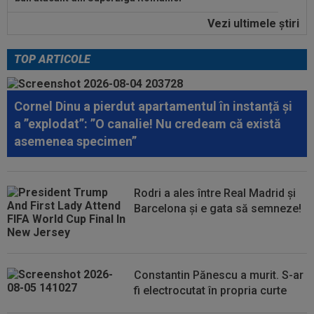
Vezi ultimele ştiri
00:22
EXCLUSIV
Dan Petrescu s-a decis
TOP ARTICOLE
00:19
Jovo Lukic e în fața transferului carierei
Cornel Dinu a pierdut apartamentul în instanță și
00:18
EXCLUSIV
Ilie Dumitrescu l-a pus ”la zid” pe
a ”explodat”: ”O canalie! Nu credeam că există
Becali, după decizia de la FCSB: ”Te-ai...
asemenea specimen”
00:17
Micael Leandro a murit, după ce a fost
împușcat în timpul meciului
Rodri a ales între Real Madrid și
00:04
Surpriza serii în Europa: rezultat ”strălucitor”
Barcelona și e gata să semneze!
pentru oaspeți în turul trei...
Constantin Pănescu a murit. S-ar
fi electrocutat în propria curte