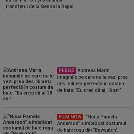
transferul de la Genoa la Rapid
FOTO
Umilință! Genoa lui Dan
Șucu a pierdut cu 1-10. Italienii nu
s-au ferit de cuvinte: ”Ce
coșmar”
PEROZ
Andreea Marin,
imaginile pe care nu le vezi prea
des. Siluetă perfectă în costum
de baie: "Eu cred că ai 18 ani"
FILM NOW
“Noua Pamela
Anderson” a îmbrăcat costumul
de baie roșu din “Baywatch”.