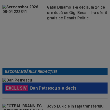
Gata! Dinamo s-a decis, la 24 de
ore după ce Gigi Becali i l-a oferit
gratis pe Dennis Politic
Lovitură de teatru: Denis Drăguș!
În pole-position pentru transferul
său
RECOMANDĂRILE REDACȚIEI
EXCLUSIV
Dan Petrescu s-a decis
Jovo Lukic e în fața transferului