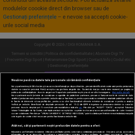
modulelor coookie direct din browser sau de
Gestionați preferințele
– e nevoie sa accepti cookie-
urile social media
Copyright © 2026 / DIGI ROMANIA S.A.
Termeni si conditii
Politica de confidentialitate
Abonare Digi TV
Frecvente Digi Sport
Retransmisie Digi Sport
Contact/Info
Codul etic
Gestionați preferințele
Versiune desktop
Nouă ne pasă ca datele tale personale să rămână confidențiale
Noi și partenerii noștri
30
stocăm și/sau accesăm informații pe dispozitivul dvs., precum identificatorii cookie unici pentru prelucrarea
datelor cu caracter personal. Puteți accepta sau gestiona alegerile dvs. făcând clic mai jos sau în orice moment, pe pagina cu
politica de confidențialitate. Aceste alegeri vor fi raportate partenerilor noștri și nu vă vor afecta navigarea.
Mai multe detalii
Noi si partenerii nostri (retelele de socializare si agentiile de publicitate partenere, precum si furnizorii nostri de servicii de date
analitice) prelucram date pentru a permite website-ului sa functioneze, pentru a personaliza continutul si anunturile publicitare afisate
in functie de interesele si/sau profilul dvs., pentru a va oferi functionalitati aferente retelelor de socializare si pentru a analiza
traficul pe website. Beneficiati de drepturile prevazute de art. 15-22 din GDPR in legatura cu prelucrarea datelor cu caracter
personal. Aceste drepturi pot fi exercitate prin modalitatea indicata
aici
. Prin click pe “ACCEPT TOATE”, acceptati folosirea
tuturor Tehnologiilor de tip Cookie, care implica inclusiv acceptul dvs. cu privire la stocarea/accesarea informatiilor de catre Vendor-ii
cu care colaboram. Prin click pe “VREAU SA MODIFIC SETARILE INDIVIDUAL” puteti schimba preferintele in mod individual, mai putin
cele legate de cookie strict necesare pentru functionarea website-ului.
Atât noi, cât și partenerii noștri prelucrăm datele pentru a oferi:
Măsurarea performanței reclamelor. Utilizarea profilurilor pentru selectarea conținutului personalizat. Stocarea și/sau accesarea
informațiilor de pe un dispozitiv. Dezvoltarea și îmbunătățirea serviciilor. Crearea profilurilor de conținut personalizat. Utilizarea