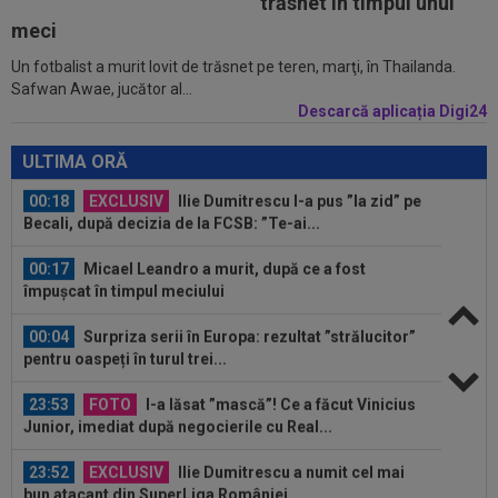
trăsnet în timpul unui
meci
Un fotbalist a murit lovit de trăsnet pe teren, marţi, în Thailanda.
00:19
Jovo Lukic e în fața transferului carierei
Safwan Awae, jucător al...
Descarcă aplicația Digi24
00:18
EXCLUSIV
Ilie Dumitrescu l-a pus ”la zid” pe
Becali, după decizia de la FCSB: ”Te-ai...
ULTIMA ORĂ
00:17
Micael Leandro a murit, după ce a fost
împușcat în timpul meciului
00:04
Surpriza serii în Europa: rezultat ”strălucitor”
pentru oaspeți în turul trei...
23:53
FOTO
I-a lăsat ”mască”! Ce a făcut Vinicius
Junior, imediat după negocierile cu Real...
23:52
EXCLUSIV
Ilie Dumitrescu a numit cel mai
bun atacant din SuperLiga României
23:51
Surpriza din preliminariile Champions League
le-a rupt seria de victorii...