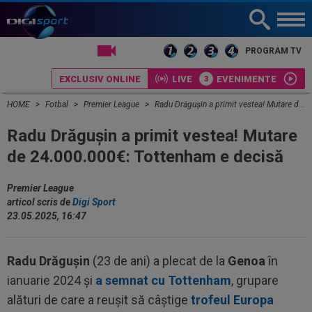
LIVE TV
PROGRAM TV
EXCLUSIV ONLINE
LIVE
EVENIMENTE
HOME
Fotbal
Premier League
Radu Drăgușin a primit vestea! Mutare de 24.000.000€: Tottenham e decisă
Radu Drăgușin a primit vestea! Mutare
de 24.000.000€: Tottenham e decisă
Premier League
articol scris de
Digi Sport
23.05.2025, 16:47
Radu Drăgușin
(23 de ani) a plecat de la
Genoa
în
ianuarie 2024 și
a semnat cu Tottenham
, grupare
alături de care a reușit să câștige
trofeul Europa