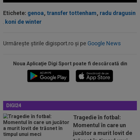
Etichete:
genoa
,
transfer tottenham
,
radu dragusin
,
koni de winter
Urmărește știrile digisport.ro și pe
Google News
00:17
Micael Leandro a murit, după ce a fost
împușcat în timpul meciului
Noua Aplicaţie Digi Sport poate fi descărcată din
00:04
Surpriza serii în Europa: rezultat ”strălucitor”
pentru oaspeți în turul trei...
23:53
FOTO
I-a lăsat ”mască”! Ce a făcut Vinicius
Junior, imediat după negocierile cu Real...
23:52
EXCLUSIV
Ilie Dumitrescu a numit cel mai
DIGI24
bun atacant din SuperLiga României
Tragedie în fotbal:
23:51
Surpriza din preliminariile Champions League
Momentul în care un
le-a rupt seria de victorii...
jucător a murit lovit de
00:22
EXCLUSIV
Dan Petrescu s-a decis