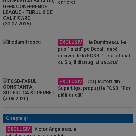
carierei
EXCLUSIV
Ilie Dumitrescu l-a
pus ”la zid” pe Becali, după
decizia de la FCSB: ”Te-ai stricat
cu ăla, îl distrugi și pe ăsta”
EXCLUSIV
Doi jucători din
SuperLiga, propuși la FCSB: ”Pot
plăti oricât”
Citeşte şi
EXCLUSIV
Victor Angelescu a
intrat în direct și a anunțat