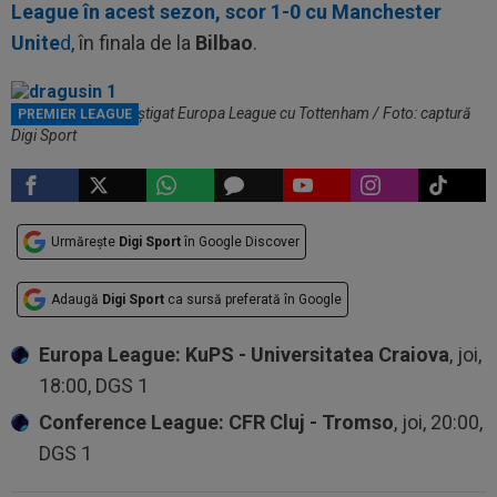
League în acest sezon, scor 1-0 cu Manchester
Unite
d
, în finala de la
Bilbao
.
Radu Drăgușin a câștigat Europa League cu Tottenham / Foto: captură
PREMIER LEAGUE
Digi Sport
Urmărește
Digi Sport
în Google Discover
Adaugă
Digi Sport
ca sursă preferată în Google
Europa League: KuPS - Universitatea Craiova
, joi,
18:00, DGS 1
Conference League: CFR Cluj - Tromso
, joi, 20:00,
DGS 1