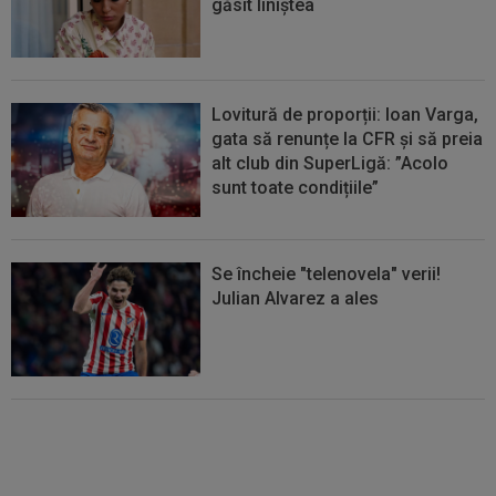
găsit liniștea
Lovitură de proporții: Ioan Varga,
gata să renunțe la CFR și să preia
alt club din SuperLigă: ”Acolo
sunt toate condițiile”
Se încheie "telenovela" verii!
Julian Alvarez a ales
EXCLUSIV
ADIO, FCSB? A spus-
o fără ocolișuri: ”Trebuie să
plece”