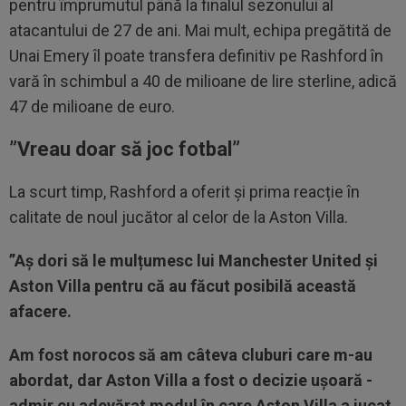
pentru împrumutul până la finalul sezonului al
atacantului de 27 de ani. Mai mult, echipa pregătită de
Unai Emery îl poate transfera definitiv pe Rashford în
vară în schimbul a 40 de milioane de lire sterline, adică
47 de milioane de euro.
”Vreau doar să joc fotbal”
La scurt timp, Rashford a oferit și prima reacție în
calitate de noul jucător al celor de la Aston Villa.
”Aș dori să le mulțumesc lui Manchester United și
Aston Villa pentru că au făcut posibilă această
afacere.
Am fost norocos să am câteva cluburi care m-au
abordat, dar Aston Villa a fost o decizie ușoară -
admir cu adevărat modul în care Aston Villa a jucat