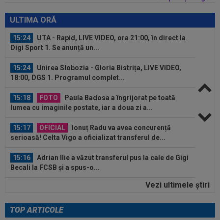
15:30
EXCLUSIV
Ilie Dumitrescu a dat verdictul în
privința lui Marius Baciu
ULTIMA ORĂ
15:24
UTA - Rapid, LIVE VIDEO, ora 21:00, în direct la
Digi Sport 1. Se anunță un...
15:24
Unirea Slobozia - Gloria Bistrița, LIVE VIDEO,
18:00, DGS 1. Programul complet...
15:18
FOTO
Paula Badosa a îngrijorat pe toată
lumea cu imaginile postate, iar a doua zi a...
15:17
OFICIAL
Ionuț Radu va avea concurență
serioasă! Celta Vigo a oficializat transferul de...
15:16
Adrian Ilie a văzut transferul pus la cale de Gigi
Becali la FCSB și a spus-o...
Vezi ultimele ştiri
14:55
Anunțul făcut de ANAD, la scurt timp după ce
Cosmin Matei a fost suspendat de...
TOP ARTICOLE
15:48
OFICIAL
Leonardo Bonucci a semnat