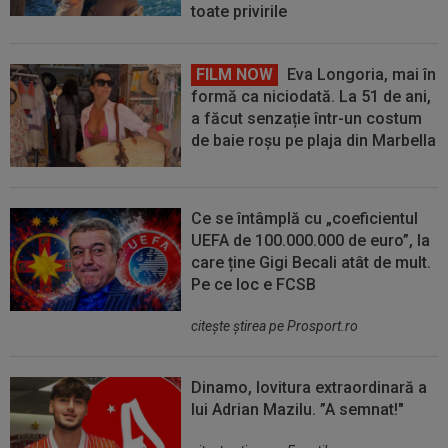
toate privirile
FILM NOW
Eva Longoria, mai în
formă ca niciodată. La 51 de ani,
a făcut senzație într-un costum
de baie roșu pe plaja din Marbella
Ce se întâmplă cu „coeficientul
UEFA de 100.000.000 de euro”, la
care ține Gigi Becali atât de mult.
Pe ce loc e FCSB
citeşte ştirea pe Prosport.ro
Dinamo, lovitura extraordinară a
lui Adrian Mazilu. ”A semnat!"