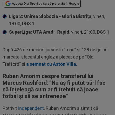
Adaugă
Digi Sport
ca sursă preferată în Google
Liga 2: Unirea Slobozia - Gloria Bistrița
, vineri,
18:00, DGS 1
SuperLiga: UTA Arad - Rapid
, vineri, 21:00, DGS 1
După 426 de meciuri jucate în ”roșu” și 138 de goluri
marcate, atacantul englez a plecat de pe ”Old
Trafford” și
a semnat cu Aston Villa.
Ruben Amorim despre transferul lui
Marcus Rashford: ”
Nu aș fi putut să-l fac
să înțeleagă cum ar fi trebuit să joace
fotbal și să se antreneze”
Potrivit
Independent
, Ruben Amorim a simțit că