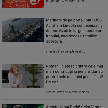
citeşte ştirea pe Fanatik.ro
Marinarii de pe portavionul USS
Abraham Lincoln sunt epuizați și
demoralizați în largul coastelor
Iranului, avertizează familiile
acestora
citeşte ştirea pe adevarul.ro
Românii plătesc printre cele mai
mari contribuții la pensie, dar au
printre cele mai mici pensii în UE.
De ce?
citeşte ştirea pe Newsweek.ro
Atenție, Ionuț Radu! Celta Vigo a