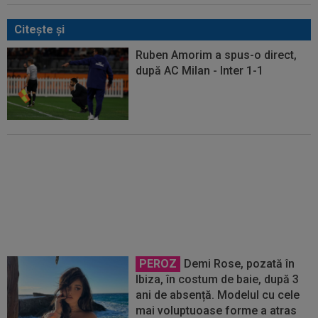
Citeşte şi
Ruben Amorim a spus-o direct,
după AC Milan - Inter 1-1
Ionuț Radu, în alertă! Decizia
luată de Celta Vigo, după
transferul de la Manchester
United
PEROZ
Demi Rose, pozată în
Ibiza, în costum de baie, după 3
ani de absență. Modelul cu cele
mai voluptuoase forme a atras