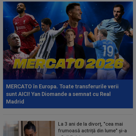
15:30
EXCLUSIV
Ilie Dumitrescu a dat verdictul în
privința lui Marius Baciu
15:24
UTA - Rapid, LIVE VIDEO, ora 21:00, în direct la
Digi Sport 1. Se anunță un...
15:24
Unirea Slobozia - Gloria Bistrița, LIVE VIDEO,
18:00, DGS 1. Programul complet...
15:18
FOTO
Paula Badosa a îngrijorat pe toată
lumea cu imaginile postate, iar a doua zi a...
MERCATO în Europa. Toate transferurile verii
sunt AICI! Yan Diomande a semnat cu Real
Madrid
La 3 ani de la divorț, "cea mai
frumoasă actriță din lume" și-a