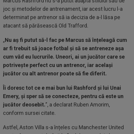
Marcus Rashford nu s-a putut adapta stilului său de
joc și metodelor de antrenament, iar acest lucru l-a
determinat pe antrenor să ia decizia de a-l lăsa pe
atacant să părăsească Old Trafford.
„
Nu aș fi putut să-l fac pe Marcus să înțeleagă cum
ar fi trebuit să joace fotbal și să se antreneze așa
cum văd eu lucrurile.
Uneori, ai un jucător care se
potrivește perfect cu un antrenor, iar același
jucător cu alt antrenor poate să fie diferit.
Îi doresc tot ce e mai bun lui Rashford și lui Unai
Emery, și sper să se conecteze, pentru că este un
jucător deosebit.
”, a declarat Ruben Amorim,
conform sursei citate.
Astfel, Aston Villa s-a înțeles cu Manchester United