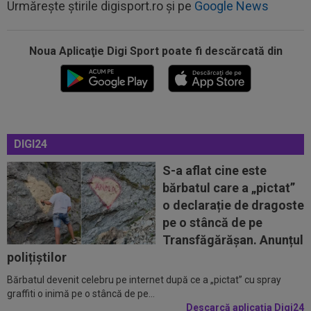
Urmărește știrile digisport.ro și pe
Google News
Noua Aplicaţie Digi Sport poate fi descărcată din
15:24
Unirea Slobozia - Gloria Bistrița, LIVE VIDEO,
18:00, DGS 1. Programul complet...
15:18
FOTO
Paula Badosa a îngrijorat pe toată
lumea cu imaginile postate, iar a doua zi a...
DIGI24
15:17
OFICIAL
Ionuț Radu va avea concurență
serioasă! Celta Vigo a oficializat transferul de...
S-a aflat cine este
bărbatul care a „pictat”
15:16
Adrian Ilie a văzut transferul pus la cale de Gigi
o declarație de dragoste
Becali la FCSB și a spus-o...
pe o stâncă de pe
14:55
Anunțul făcut de ANAD, la scurt timp după ce
Transfăgărășan. Anunțul
Cosmin Matei a fost suspendat de...
polițiștilor
Bărbatul devenit celebru pe internet după ce a „pictat” cu spray
15:48
OFICIAL
Leonardo Bonucci a semnat
graffiti o inimă pe o stâncă de pe...
Descarcă aplicația Digi24