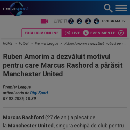
LIVE TV
PROGRAM TV
EXCLUSIV ONLINE
LIVE
EVENIMENTE
HOME
Fotbal
Premier League
Ruben Amorim a dezvăluit motivul pentru care Marcus Rashord a părăsit Manchester United
Ruben Amorim a dezvăluit motivul
pentru care Marcus Rashord a părăsit
Manchester United
Premier League
articol scris de
Digi Sport
07.02.2025, 10:39
Marcus Rashford
(27 de ani) a plecat de
la
Manchester United
, singura echipă de club pentru