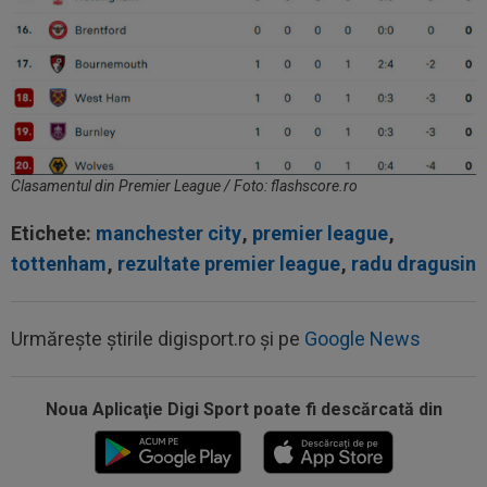
Clasamentul din Premier League / Foto: flashscore.ro
Etichete:
manchester city
,
premier league
,
tottenham
,
rezultate premier league
,
radu dragusin
Urmărește știrile digisport.ro și pe
Google News
Noua Aplicaţie Digi Sport poate fi descărcată din
07:55
Gata: Rodri și-a dat acordul pentru transfer!
Agentul său a ”rupt” tăcerea