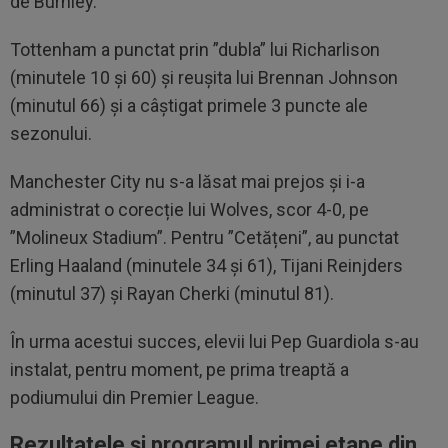
de Burnley.
Tottenham a punctat prin ”dubla” lui Richarlison
(minutele 10 și 60) și reușita lui Brennan Johnson
(minutul 66) și a câștigat primele 3 puncte ale
sezonului.
Manchester City nu s-a lăsat mai prejos și i-a
administrat o corecție lui Wolves, scor 4-0, pe
”Molineux Stadium”. Pentru ”Cetățeni”, au punctat
Erling Haaland (minutele 34 și 61), Tijani Reinjders
(minutul 37) și Rayan Cherki (minutul 81).
În urma acestui succes, elevii lui Pep Guardiola s-au
instalat, pentru moment, pe prima treaptă a
podiumului din Premier League.
Rezultatele și programul primei etape din