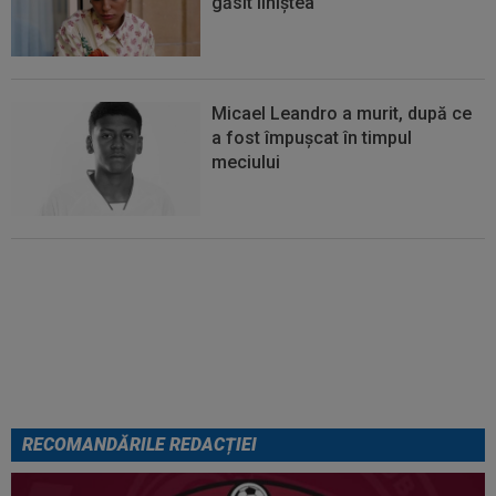
găsit liniștea
Micael Leandro a murit, după ce
a fost împușcat în timpul
meciului
Se încheie "telenovela" verii!
Julian Alvarez a ales
RECOMANDĂRILE REDACȚIEI