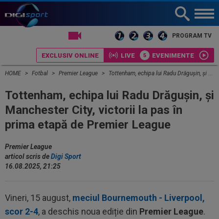
LIVE TV
PROGRAM TV
EXCLUSIV ONLINE
LIVE
EVENIMENTE
HOME
Fotbal
Premier League
Tottenham, echipa lui Radu Drăgușin, și Manchester City, victorii la pas în prima etapă de Premier League
Tottenham, echipa lui Radu Drăgușin, și
Manchester City, victorii la pas în
prima etapă de Premier League
Premier League
articol scris de
Digi Sport
16.08.2025, 21:25
Vineri, 15 august,
meciul Bournemouth - Liverpool,
scor 2-4
, a deschis noua ediție din
Premier League
.