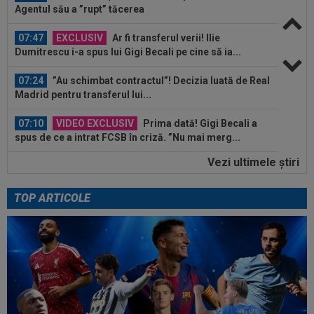
Agentul său a ”rupt” tăcerea
07:47
EXCLUSIV
Ar fi transferul verii! Ilie
Dumitrescu i-a spus lui Gigi Becali pe cine să ia...
07:24
”Au schimbat contractul”! Decizia luată de Real
Madrid pentru transferul lui...
07:10
VIDEO EXCLUSIV
Prima dată! Gigi Becali a
spus de ce a intrat FCSB în criză. ”Nu mai merg...
Vezi ultimele ştiri
00:43
EXCLUSIV
Lovitură de proporții: Ioan Varga,
gata să renunțe la CFR și să preia alt club...
TOP ARTICOLE
08:26
Vinicius Junior, mesaj pentru Florentino Perez
și Jose Mourinho, după ce a...
08:19
Primul jucător OUT de la CFR Cluj, după 0-5 cu
Tromso
08:13
După ce au refuzat să cânte imnul naţional şi au
fugit din ţară, "trădătoarele"...