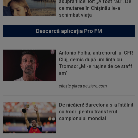
asupra fiicei lor: „A fost rău”. De
ce mutarea în Chișinău le-a
schimbat viața
Descarcă aplicația Pro FM
Antonio Folha, antrenorul lui CFR
Cluj, demis după umilința cu
Tromso: „Mi-e rușine de ce staff
am”
citeşte ştirea pe ziare.com
De nicăieri! Barcelona s-a întâlnit
cu Rodri pentru transferul
campionului mondial