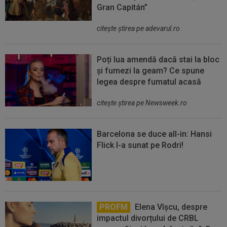
Gran Capitán”
citeşte ştirea pe adevarul.ro
Poți lua amendă dacă stai la bloc
și fumezi la geam? Ce spune
legea despre fumatul acasă
citeşte ştirea pe Newsweek.ro
Barcelona se duce all-in: Hansi
Flick l-a sunat pe Rodri!
PROFM
Elena Vîșcu, despre
impactul divorțului de CRBL