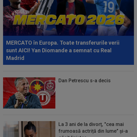
07:55
Gata: Rodri și-a dat acordul pentru transfer!
Agentul său a ”rupt” tăcerea
07:47
EXCLUSIV
Ar fi transferul verii! Ilie
Dumitrescu i-a spus lui Gigi Becali pe cine să ia...
MERCATO în Europa. Toate transferurile verii
sunt AICI! Yan Diomande a semnat cu Real
Madrid
Dan Petrescu s-a decis
La 3 ani de la divorț, "cea mai
frumoasă actriță din lume" și-a