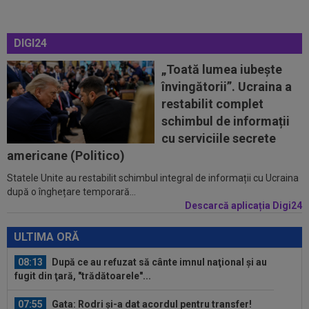
07:47
EXCLUSIV
Ar fi transferul verii! Ilie
Dumitrescu i-a spus lui Gigi Becali pe cine să ia...
DIGI24
07:24
”Au schimbat contractul”! Decizia luată de Real
Madrid pentru transferul lui...
„Toată lumea iubește
învingătorii”. Ucraina a
07:10
VIDEO EXCLUSIV
Prima dată! Gigi Becali a
restabilit complet
spus de ce a intrat FCSB în criză. ”Nu mai merg...
schimbul de informații
00:43
EXCLUSIV
Lovitură de proporții: Ioan Varga,
cu serviciile secrete
gata să renunțe la CFR și să preia alt club...
americane (Politico)
Statele Unite au restabilit schimbul integral de informații cu Ucraina
08:26
Vinicius Junior, mesaj pentru Florentino Perez
după o înghețare temporară...
și Jose Mourinho, după ce a...
Descarcă aplicația Digi24
08:19
Primul jucător OUT de la CFR Cluj, după 0-5 cu
Tromso
ULTIMA ORĂ
08:13
După ce au refuzat să cânte imnul naţional şi au
fugit din ţară, "trădătoarele"...
07:55
Gata: Rodri și-a dat acordul pentru transfer!