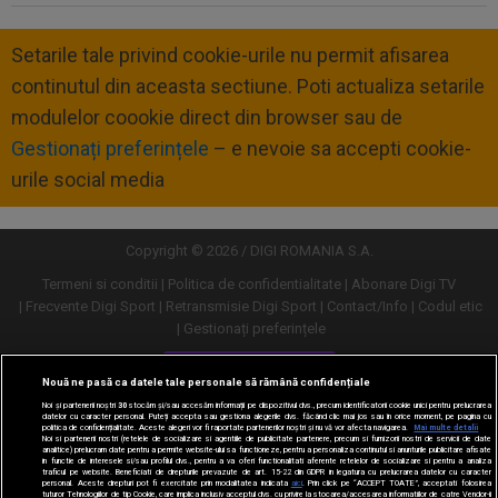
Setarile tale privind cookie-urile nu permit afisarea
continutul din aceasta sectiune. Poti actualiza setarile
modulelor coookie direct din browser sau de
Gestionați preferințele
– e nevoie sa accepti cookie-
urile social media
Copyright © 2026 / DIGI ROMANIA S.A.
Termeni si conditii
Politica de confidentialitate
Abonare Digi TV
Frecvente Digi Sport
Retransmisie Digi Sport
Contact/Info
Codul etic
Gestionați preferințele
Versiune desktop
Nouă ne pasă ca datele tale personale să rămână confidențiale
Noi și partenerii noștri
30
stocăm și/sau accesăm informații pe dispozitivul dvs., precum identificatorii cookie unici pentru prelucrarea
datelor cu caracter personal. Puteți accepta sau gestiona alegerile dvs. făcând clic mai jos sau în orice moment, pe pagina cu
politica de confidențialitate. Aceste alegeri vor fi raportate partenerilor noștri și nu vă vor afecta navigarea.
Mai multe detalii
Noi si partenerii nostri (retelele de socializare si agentiile de publicitate partenere, precum si furnizorii nostri de servicii de date
analitice) prelucram date pentru a permite website-ului sa functioneze, pentru a personaliza continutul si anunturile publicitare afisate
in functie de interesele si/sau profilul dvs., pentru a va oferi functionalitati aferente retelelor de socializare si pentru a analiza
traficul pe website. Beneficiati de drepturile prevazute de art. 15-22 din GDPR in legatura cu prelucrarea datelor cu caracter
personal. Aceste drepturi pot fi exercitate prin modalitatea indicata
aici
. Prin click pe “ACCEPT TOATE”, acceptati folosirea
tuturor Tehnologiilor de tip Cookie, care implica inclusiv acceptul dvs. cu privire la stocarea/accesarea informatiilor de catre Vendor-ii