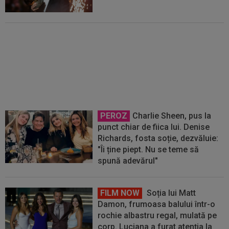
Transferul verii: Rodri a spus
”DA” și merge la Barcelona, după
ce bătuse palma cu Real Madrid!
PEROZ
Charlie Sheen, pus la
punct chiar de fiica lui. Denise
Richards, fosta soție, dezvăluie:
"Îi ține piept. Nu se teme să
spună adevărul"
FILM NOW
Soția lui Matt
Damon, frumoasa balului într-o
rochie albastru regal, mulată pe
corp. Luciana a furat atenția la