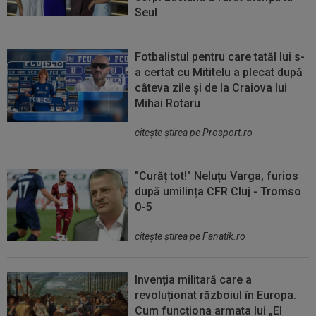
Seul
Fotbalistul pentru care tatăl lui s-
a certat cu Mititelu a plecat după
câteva zile și de la Craiova lui
Mihai Rotaru
citeşte ştirea pe Prosport.ro
"Curăț tot!" Neluțu Varga, furios
după umilința CFR Cluj - Tromso
0-5
citeşte ştirea pe Fanatik.ro
Invenția militară care a
revoluționat războiul în Europa.
Cum funcționa armata lui „El